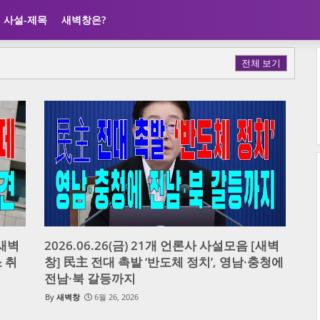
사설-제목
새벽창은?
전체 보기
[새벽
2026.06.26(금) 21개 언론사 사설모음 [새벽
 취
창] 民主 전대 촉발 ‘반도체 정치’, 영남·충청에
전남·북 갈등까지
새벽창
6월 26, 2026