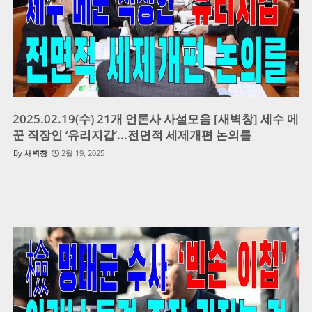
2025.02.19(수) 21개 언론사 사설모음 [새벽창] 세수 메
꾼 직장인 ‘유리지갑’...전면적 세제개편 논의를
새벽창
2월 19, 2025