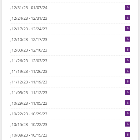
12/31/23 - 01/07/24
6
12/24/23 - 12/31/23
6
12/17/23 - 12/24/23
6
12/10/23 - 12/17/23
6
12/03/23 - 12/10/23
6
11/26/23 - 12/03/23
6
11/19/23 - 11/26/23
6
11/12/23 - 11/19/23
6
11/05/23 - 11/12/23
6
10/29/23 - 11/05/23
6
10/22/23 - 10/29/23
6
10/15/23 - 10/22/23
6
10/08/23 - 10/15/23
6