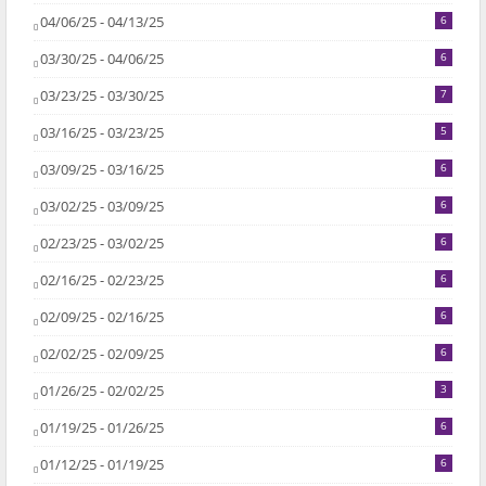
04/06/25 - 04/13/25
6
03/30/25 - 04/06/25
6
03/23/25 - 03/30/25
7
03/16/25 - 03/23/25
5
03/09/25 - 03/16/25
6
03/02/25 - 03/09/25
6
02/23/25 - 03/02/25
6
02/16/25 - 02/23/25
6
02/09/25 - 02/16/25
6
02/02/25 - 02/09/25
6
01/26/25 - 02/02/25
3
01/19/25 - 01/26/25
6
01/12/25 - 01/19/25
6