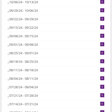
10/06/24 - 10/13/24
6
09/29/24 - 10/06/24
6
09/22/24 - 09/29/24
6
09/15/24 - 09/22/24
3
09/08/24 - 09/15/24
6
09/01/24 - 09/08/24
6
08/25/24 - 09/01/24
6
08/18/24 - 08/25/24
6
08/11/24 - 08/18/24
6
08/04/24 - 08/11/24
6
07/28/24 - 08/04/24
6
07/21/24 - 07/28/24
6
07/14/24 - 07/21/24
6
6