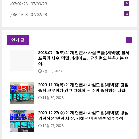
07/02/23 - 07/09/23
6
06/25/23 - 07/02/23
4
인기 글
2023.07.15(토) 21개 언론사 사설 모음 [새벽창] 불체
포특권 사수, 막말 퍼레이드… 정치혐오 부추기는 여
야
7월 15, 2023
2023.11.30(목) 21개 언론사 사설모음 [새벽창] 경찰
승진 브로커가 있고 그에게 돈 주면 승진하는 나라
11월 30, 2023
2023.12.27(수) 21개 언론사 사설모음 [새벽창] 방심
위원장은 ‘민원 사주’, 검찰은 비판 언론 압수수색
12월 27, 2023