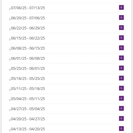
07/06/25 - 07/13/25
6
06/29/25 - 07/06/25
6
06/22/25 - 06/29/25
6
06/15/25 - 06/22/25
6
06/08/25 - 06/15/25
6
06/01/25 - 06/08/25
6
05/25/25 - 06/01/25
6
05/18/25 - 05/25/25
6
05/11/25 - 05/18/25
6
05/04/25 - 05/11/25
6
04/27/25 - 05/04/25
6
04/20/25 - 04/27/25
6
04/13/25 - 04/20/25
6