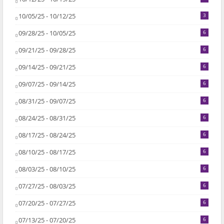
10/05/25 - 10/12/25
3
09/28/25 - 10/05/25
6
09/21/25 - 09/28/25
6
09/14/25 - 09/21/25
6
09/07/25 - 09/14/25
6
08/31/25 - 09/07/25
6
08/24/25 - 08/31/25
6
08/17/25 - 08/24/25
6
08/10/25 - 08/17/25
6
08/03/25 - 08/10/25
6
07/27/25 - 08/03/25
6
07/20/25 - 07/27/25
6
07/13/25 - 07/20/25
6