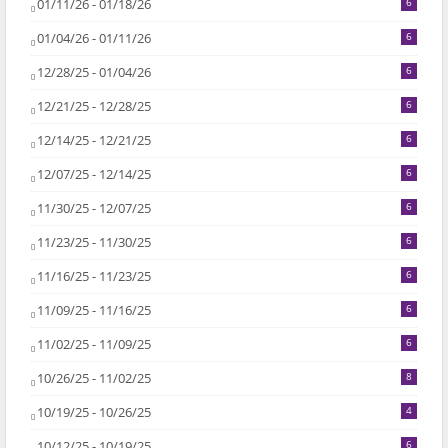
01/11/26 - 01/18/26
6
01/04/26 - 01/11/26
6
12/28/25 - 01/04/26
6
12/21/25 - 12/28/25
6
12/14/25 - 12/21/25
6
12/07/25 - 12/14/25
6
11/30/25 - 12/07/25
6
11/23/25 - 11/30/25
6
11/16/25 - 11/23/25
6
11/09/25 - 11/16/25
6
11/02/25 - 11/09/25
6
10/26/25 - 11/02/25
8
10/19/25 - 10/26/25
4
10/12/25 - 10/19/25
6