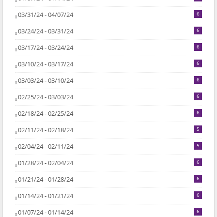
03/31/24 - 04/07/24
6
03/24/24 - 03/31/24
6
03/17/24 - 03/24/24
6
03/10/24 - 03/17/24
6
03/03/24 - 03/10/24
6
02/25/24 - 03/03/24
6
02/18/24 - 02/25/24
6
02/11/24 - 02/18/24
5
02/04/24 - 02/11/24
5
01/28/24 - 02/04/24
6
01/21/24 - 01/28/24
6
01/14/24 - 01/21/24
6
01/07/24 - 01/14/24
6