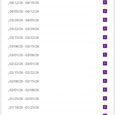
04/12/26 - 04/19/26
6
04/05/26 - 04/12/26
6
03/29/26 - 04/05/26
6
03/22/26 - 03/29/26
6
03/15/26 - 03/22/26
6
03/08/26 - 03/15/26
6
03/01/26 - 03/08/26
5
02/22/26 - 03/01/26
6
02/15/26 - 02/22/26
3
02/08/26 - 02/15/26
6
02/01/26 - 02/08/26
6
01/25/26 - 02/01/26
6
01/18/26 - 01/25/26
6