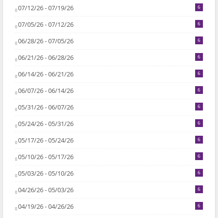
07/12/26 - 07/19/26
6
07/05/26 - 07/12/26
6
06/28/26 - 07/05/26
6
06/21/26 - 06/28/26
6
06/14/26 - 06/21/26
6
06/07/26 - 06/14/26
6
05/31/26 - 06/07/26
6
05/24/26 - 05/31/26
6
05/17/26 - 05/24/26
6
05/10/26 - 05/17/26
6
05/03/26 - 05/10/26
6
04/26/26 - 05/03/26
6
04/19/26 - 04/26/26
6