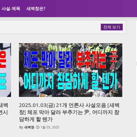
사설-제목
새벽창은?
전체 보기
[새벽
2025.01.03(금) 21개 언론사 사설모음 [새벽
지연시
창] 체포 막아 달라 부추기는 尹, 어디까지 참
담하게 할 텐가
새벽창
1월 03, 2025