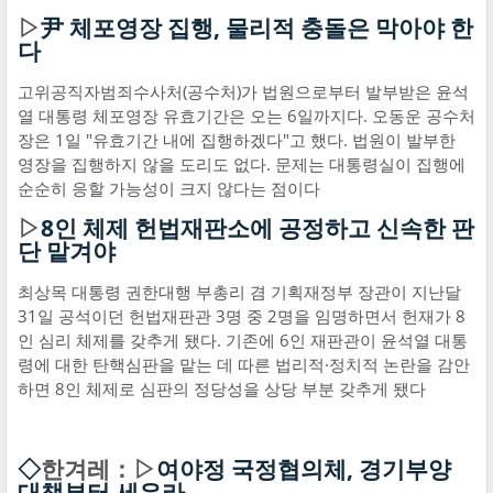
▷
尹 체포영장 집행, 물리적 충돌은 막아야 한
다
고위공직자범죄수사처(공수처)가 법원으로부터 발부받은 윤석
열 대통령 체포영장 유효기간은 오는 6일까지다. 오동운 공수처
장은 1일 "유효기간 내에 집행하겠다"고 했다. 법원이 발부한
영장을 집행하지 않을 도리도 없다. 문제는 대통령실이 집행에
순순히 응할 가능성이 크지 않다는 점이다
▷
8인 체제 헌법재판소에 공정하고 신속한 판
단 맡겨야
최상목 대통령 권한대행 부총리 겸 기획재정부 장관이 지난달
31일 공석이던 헌법재판관 3명 중 2명을 임명하면서 헌재가 8
인 심리 체제를 갖추게 됐다. 기존에 6인 재판관이 윤석열 대통
령에 대한 탄핵심판을 맡는 데 따른 법리적·정치적 논란을 감안
하면 8인 체제로 심판의 정당성을 상당 부분 갖추게 됐다
◇
한겨레：▷
여야정 국정협의체, 경기부양
대책부터 세우라