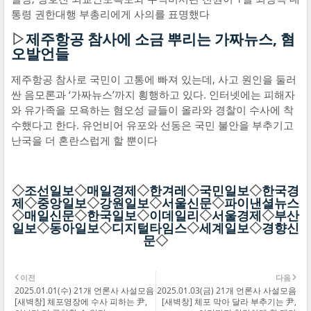
통령 권한대행 부총리에게 사의를 표명했다
▷
제주항공 참사에 소금 뿌리는 가짜뉴스, 혐
오발언들
제주항공 참사로 국민이 고통에 빠져 있는데, 사고 원인을 둘러
싼 음모론과 ‘가짜뉴스’까지 횡행하고 있다. 인터넷에는 피해자
와 유가족을 모욕하는 혐오성 글들이 올라와 경찰이 수사에 착
수했다고 한다. 유언비어 유포와 선동은 국민 불안을 부추기고
난국을 더 혼란스럽게 할 뿐이다
◇
조선일보
◇
매일경제
◇
한겨레
◇
국민일보
◇
한국경
제
◇
중앙일보
◇
강원일보
◇
서울신문
◇
파이낸셜뉴스
◇
매일신문
◇
한국일보
◇
이데일리
◇
서울경제
◇
부산
일보
◇
동아일보
◇
디지털타임스
◇
세계일보
◇
경향신
문
◇
이전
다음
2025.01.01(수) 21개 언론사 사설모음
2025.01.03(금) 21개 언론사 사설모음
[새벽창] 체포영장에 수사 피하는 尹,
[새벽창] 체포 막아 달라 부추기는 尹,