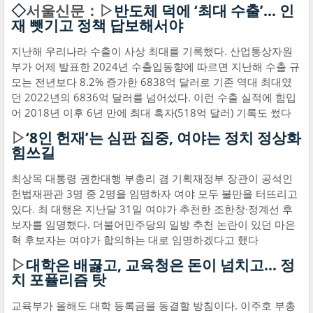
◇
서울신문：▷
반도체 덕에 ‘최대 수출’… 인
재 뺏기고 정책 답보해서야
지난해 우리나라 수출이 사상 최대를 기록했다. 산업통상자원
부가 어제 발표한 2024년 수출입동향에 따르면 지난해 수출 규
모는 전년보다 8.2% 증가한 6838억 달러로 기존 역대 최대였
던 2022년의 6836억 달러를 넘어섰다. 이런 수출 실적에 힘입
어 2018년 이후 6년 만에 최대 흑자(518억 달러) 기록도 썼다
▷
‘8인 헌재’는 심판 집중, 여야는 정치 정상화
힘쓰길
최상목 대통령 권한대행 부총리 겸 기획재정부 장관이 공석인
헌법재판관 3명 중 2명을 임명하자 여야 모두 불만을 터뜨리고
있다. 최 대행은 지난달 31일 여야가 추천한 조한창·정계선 후
보자를 임명했다. 더불어민주당의 일방 추천 논란이 있던 마은
혁 후보자는 여야가 합의하는 대로 임명하겠다고 했다
▷
대학은 배곯고, 교육청은 돈이 넘치고… 정
치 포퓰리즘 탓
교육부가 올해도 대학 등록금을 동결할 방침이다. 이주호 부총