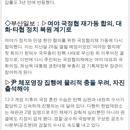
감률도 3년 만에 반등했다.
◇
부산일보：▷
여야 국정협 재가동 합의, 대
화·타협 정치 복원 계기로
여야가 정치와 민생 현안 협의를 위한 국정협의체 가동에 다시
합의했다. 이는 지난달 26일 열릴 예정이었던 ‘여야정 협의체’
첫 회의가 한덕수 국무총리 탄핵 사태로 무산된 뒤 이루어진 결
정으로, 이번에 다시 추진되는 국정협의체에는 여야 대표와 국
회의장, 최상목 대통령 권한대행 부총리 겸 기획재정부 장관이
참여하게 된다
▷
尹 체포영장 집행에 물리적 충돌 우려, 자진
출석해야
12·3 계엄 이후의 국정 혼란 수습은 탄핵 심판과 내란죄 수사가
합당하고 신속하게 진행되는 데 달려 있다. 다행히 헌법재판소
는 재판관 2명 임명으로 8인 체제가 갖춰져 심리뿐만 아니라 판
결에도 지장이 없게 됐다. 경찰·공수처·국방부로 구성된 공조수
사본부(공조본)와 검찰의 수사도 속도를 내고 있다