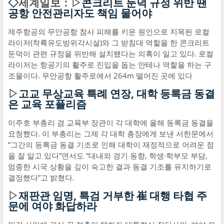
◇
세계일보：▷
콘크리트 둔덕 규정 위반 땐
공항 안전관리자도 책임 물어야
제주항공의 무안공항 참사 피해를 키운 원인으로 지목된 로컬
라이저(착륙유도방위각시설)와 그 받침대 역할을 한 콘크리트
둔덕이 관련 규정을 위반해 설치됐다는 의혹이 일고 있다. 로컬
라이저는 항공기의 활주로 진입을 돕는 안테나 역할을 하는 구
조물이다. 무안공항 활주로에서 264m 떨어진 곳에 있다
▷
고교 무상교육 특례 연장, 대학 등록금 동결
은 교육 포퓰리즘
이주호 부총리 겸 교육부 장관이 각 대학에 올해 등록금 동결을
요청했다. 이 부총리는 그제 각 대학 총장에게 보낸 서한문에서
“그간의 등록금 동결 기조로 인해 대학이 재정적으로 어려운 점
을 잘 알고 있다”면서도 “대내외 경기 동향, 학생·학부모 부담,
엄중한 시국 상황을 깊이 숙고한 결과 동결 기조를 유지하기로
결정했다”고 밝혔다.
▷
재판관 임명, 특검 거부한 崔 대행 타협 주
문에 여야 화답하라