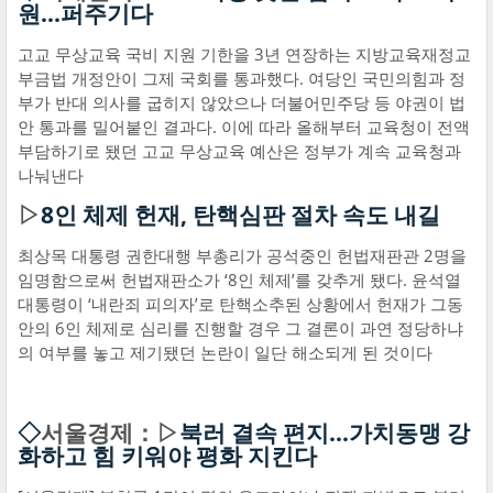
원...퍼주기다
고교 무상교육 국비 지원 기한을 3년 연장하는 지방교육재정교
부금법 개정안이 그제 국회를 통과했다. 여당인 국민의힘과 정
부가 반대 의사를 굽히지 않았으나 더불어민주당 등 야권이 법
안 통과를 밀어붙인 결과다. 이에 따라 올해부터 교육청이 전액
부담하기로 됐던 고교 무상교육 예산은 정부가 계속 교육청과
나눠낸다
▷
8인 체제 헌재, 탄핵심판 절차 속도 내길
최상목 대통령 권한대행 부총리가 공석중인 헌법재판관 2명을
임명함으로써 헌법재판소가 ‘8인 체제’를 갖추게 됐다. 윤석열
대통령이 ‘내란죄 피의자’로 탄핵소추된 상황에서 헌재가 그동
안의 6인 체제로 심리를 진행할 경우 그 결론이 과연 정당하냐
의 여부를 놓고 제기됐던 논란이 일단 해소되게 된 것이다
◇
서울경제：▷
북러 결속 편지…가치동맹 강
화하고 힘 키워야 평화 지킨다