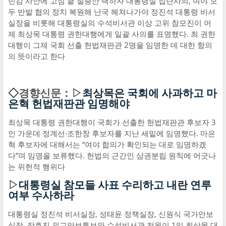
민감 사안에 고심 끝 절충안 택하자 대통령실 집단사의, 여야 모
두 반발 협의 정치 복원해 난국 헤쳐나가야 정진석 대통령 비서
실장을 비롯해 대통령실의 수석비서관 이상 고위 참모진이 어
제 최상목 대통령 권한대행에게 일괄 사의를 표명했다. 최 권한
대행이 그제 국회 선출 헌법재판관 2명을 임명한 데 대한 항의
의 뜻이라고 한다
◇
경향신문：▷
최상목은 국회에 사과하고 마
은혁 헌법재판관 임명해야
최상목 대통령 권한대행이 국회가 선출한 헌법재판관 후보자 3
인 가운데 정계선·조한창 후보자를 지난 세밑에 임명했다. 마은
혁 후보자에 대해서는 “여야 합의가 확인되는 대로 임명하겠
다”며 임명을 보류했다. 헌법의 근간인 삼권분립 원칙에 어긋나
는 위헌적 행위다
▷
대통령실 참모들 사표 수리하고 내란 연루
여부 수사하라
대통령실 정진석 비서실장, 성태윤 정책실장, 신원식 국가안보
실장, 장호진 외교안보특보와 수석비서관 전원이 1일 최상목 대