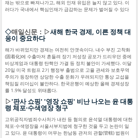
재는 밖으로 빠져나가고, 해외 인재 유입은 늘지 않고 있다. 이
러다가 국내에서 핵심인재가 급감하는 문제가 벌어질 수 있다
◇
매일신문：▷
새해 한국 경제, 이른 정책 대
응이 중요하다
해가 바뀌었지만 경제는 여전히 안갯속이다. 내수 부진 고착화
(固着化)에 수출마저 흔들려 장기 저성장 공포가 드리우던 중에
비상계엄과 대통령 탄핵안 가결 등 정치 불안이 가세했다. 이달
20일 미국 트럼프 2기 행정부 출범으로 고율 관세와 보호무역
주의가 등장하면 상당한 수출 둔화가 우려되지만 통상 교섭을
책임질 리더십이 불안하다. 한국은행이 예상한 올해 경제성장
률 1.9% 달성도 위태롭다.
▷
'판사 쇼핑' '영장 쇼핑' 비난 나오는 윤 대통
령 체포·수색영장 청구
고위공직자범죄수사처가 내란 등 혐의로 윤석열 대통령에 대한
체포·수색영장을 서울서부지법에 청구한 것을 두고 논란이 일
고 있다. 윤 대통령이 머무는 한남동 관저의 관할(管轄) 법원이