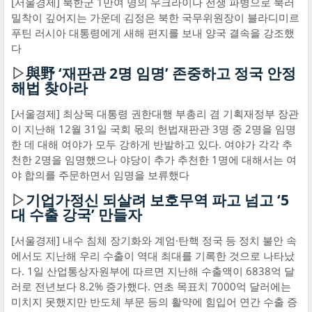
[서울경제] 북한군 1만여 명의 우크라이나 전쟁 파병으로 북러
밀착이 깊어지는 가운데 김정은 북한 국무위원장이 블라디미르
푸틴 러시아 대통령에게 새해 편지를 보내 양국 결속을 강조했
다
▷
與野 ‘재판관 2명 임명’ 존중하고 정국 안정
해법 찾아라
[서울경제] 최상목 대통령 권한대행 부총리 겸 기획재정부 장관
이 지난해 12월 31일 국회 몫의 헌법재판관 3명 중 2명을 임명
한 데 대해 여야가 모두 강하게 반발하고 있다. 여야가 각각 추
천한 2명을 임명했으나 야당이 추가 추천한 1명에 대해서는 여
야 합의를 주문하면서 임명을 보류했다
▷
기업가정신 되살려 보호무역 파고 넘고 ‘5
대 수출 강국’ 만들자
[서울경제] 내수 침체 장기화와 계엄·탄핵 정국 등 정치 불안 속
에서도 지난해 우리 수출이 역대 최대를 기록한 것으로 나타났
다. 1일 산업통상자원부에 따르면 지난해 수출액이 6838억 달
러로 전년보다 8.2% 증가했다. 연초 목표치 7000억 달러에는
미치지 못했지만 반도체 부문 등의 활약에 힘입어 연간 수출 증