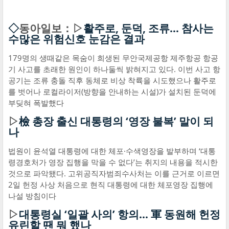
◇
동아일보：▷
활주로, 둔덕, 조류… 참사는
수많은 위험신호 눈감은 결과
179명의 생때같은 목숨이 희생된 무안국제공항 제주항공 항공
기 사고를 초래한 원인이 하나둘씩 밝혀지고 있다. 이번 사고 항
공기는 조류 충돌 직후 동체로 비상 착륙을 시도했으나 활주로
를 벗어나 로컬라이저(방향을 안내하는 시설)가 설치된 둔덕에
부딪혀 폭발했다
▷
檢 총장 출신 대통령의 ‘영장 불복’ 말이 되
나
법원이 윤석열 대통령에 대한 체포·수색영장을 발부하며 ‘대통
령경호처가 영장 집행을 막을 수 없다’는 취지의 내용을 적시한
것으로 파악됐다. 고위공직자범죄수사처는 이를 근거로 이르면
2일 헌정 사상 처음으로 현직 대통령에 대한 체포영장 집행에
나설 방침이다
▷
대통령실 ‘일괄 사의’ 항의… 軍 동원해 헌정
유린할 땐 뭐 했나