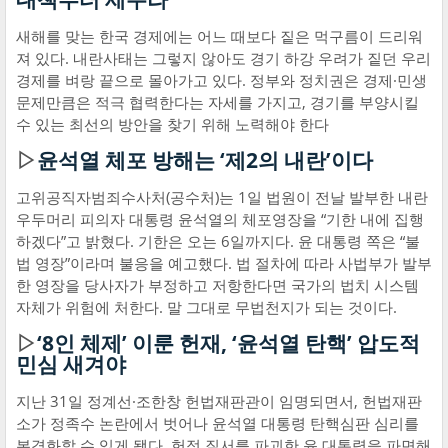
새해를 맞는 한국 경제에는 어느 때보다 짙은 먹구름이 드리워
져 있다. 내란사태는 그렇지 않아도 경기 하강 우려가 짙던 우리
경제를 벼랑 끝으로 몰아가고 있다. 정부와 정치권은 경제·민생
문제만큼은 적극 협력한다는 자세를 가지고, 경기를 부양시킬
수 있는 최선의 방안을 찾기 위해 노력해야 한다
▷
윤석열 체포 방해는 ‘제2의 내란’이다
고위공직자범죄수사처(공수처)는 1일 법원이 전날 발부한 내란
우두머리 피의자 대통령 윤석열의 체포영장을 “기한 내에 집행
하겠다”고 밝혔다. 기한은 오는 6일까지다. 윤 대통령 쪽은 “불
법 영장”이라며 불응을 예고했다. 법 절차에 따라 사법부가 발부
한 영장을 당사자가 부정하고 저항한다면 국가의 법치 시스템
자체가 위험에 처한다. 말 그대로 무법천지가 되는 것이다.
▷
‘8인 체제’ 이룬 헌재, ‘윤석열 탄핵’ 압도적
민심 새겨야
지난 31일 정계선·조한창 헌법재판관이 임명되면서, 헌법재판
소가 정족수 논란에서 벗어나 윤석열 대통령 탄핵심판 심리를
본격화할 수 있게 됐다. 헌정 질서를 파괴한 윤 대통령을 파면해