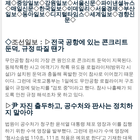
제
◇
중앙일보
◇
강원일보
◇
서울신문
◇
파이낸셜뉴스
◇
매일신문
◇
한국일보
◇
이데일리
◇
서울경제
◇
부산
일보
◇
동아일보
◇
디지털타임스
◇
세계일보
◇
경향신
문
◇
◇
조선일보：▷
전국 공항에 있는 콘크리트
둔덕, 규정 따질 땐가
무안공항 참사의 가장 큰 원인으로 콘크리트 둔덕이 지목된다.
동체착륙한 사고 여객기가 착륙 유도용 로컬라이저(방위각 시
설)가 설치된 둔덕과 충돌해 폭발한 것이 참사로 이어졌기 때문
이다. 그런데 국토교통부는 1일에도 무안공항 로컬라이저 구조
물이 규정에 맞는지를 “검토 중”이라고 했다. 참사 나흘째가 되
도록 안전 규정 해석조차 못 하고 있다.
▷
尹 자진 출두하고, 공수처와 판사는 정치하
지 말아야
법원이 공수처가 청구한 윤석열 대통령 체포 영장과 이를 집행
하기 위한 수색 영장을 발부했다. 그런데 판사가 수색 영장에
‘형사소송법 110조, 111조 적용은 예외로 한다’고 기재한 대목