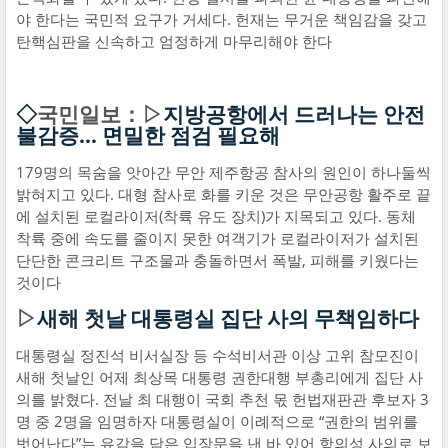
야 한다는 국민적 요구가 거세다. 헌재는 무거운 책임감을 갖고
탄핵심판을 신속하고 엄정하게 마무리해야 한다
◇
국민일보：▷
지방공항에서 드러나는 안전
불감증… 면밀한 점검 필요해
179명의 목숨을 앗아간 무안 제주항공 참사의 원인이 하나둘씩
밝혀지고 있다. 대형 참사로 화를 키운 것은 무안공항 활주로 끝
에 설치된 로컬라이저(착륙 유도 장치)가 지목되고 있다. 동체
착륙 중에 속도를 줄이지 못한 여객기가 로컬라이저가 설치된
단단한 콘크리트 구조물과 충돌하면서 폭발, 피해를 키웠다는
것이다
▷
새해 첫날 대통령실 집단 사의 무책임하다
대통령실 정진석 비서실장 등 수석비서관 이상 고위 참모진이
새해 첫날인 어제 최상목 대통령 권한대행 부총리에게 집단 사
의를 밝혔다. 전날 최 대행이 국회 추천 몫 헌법재판관 후보자 3
명 중 2명을 임명하자 대통령실이 이례적으로 “권한의 범위를
벗어난다”는 유감을 담은 입장문을 낸 바 있어 항의성 사의로 보