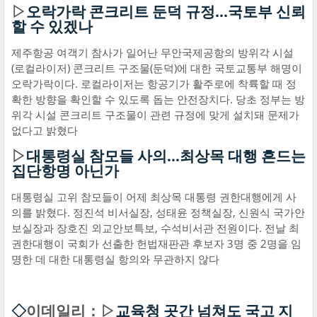
▷
오락가락 콘크리트 둔덕 규정...국토부 신뢰
할 수 있겠나
제주항공 여객기 참사가 일어난 무안국제공항의 방위각 시설
(로컬라이저) 콘크리트 구조물(둔덕)에 대한 국토교통부 해명이
오락가락이다. 로컬라이저는 항공기가 활주로에 착륙할 때 정
확한 방향을 확인할 수 있도록 돕는 안전장치다. 당초 정부는 방
위각 시설 콘크리트 구조물이 관련 규정에 맞게 설치돼 문제가
없다고 밝혔다
▷
대통령실 참모들 사의...최상목 대행 흔드는
집단항명 아닌가
대통령실 고위 참모들이 어제 최상목 대통령 권한대행에게 사
의를 밝혔다. 정진석 비서실장, 성태윤 정책실장, 신원식 국가안
보실장과 장호진 외교안보특보, 수석비서관 전원이다. 전날 최
권한대행이 국회가 선출한 헌법재판관 후보자 3명 중 2명을 임
명한 데 대한 대통령실 항의와 무관하지 않다
◇
이데일리：▷
교육청 곳간 넘쳐도 국고 지