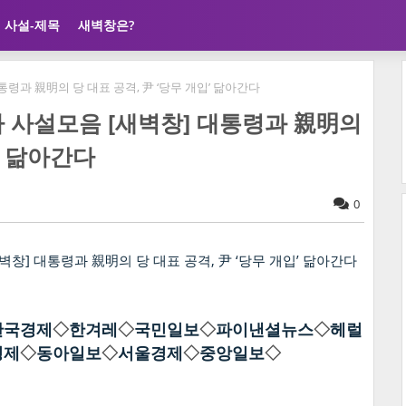
사설-제목
새벽창은?
 대통령과 親明의 당 대표 공격, 尹 ‘당무 개입’ 닮아간다
 언론사 사설모음 [새벽창] 대통령과 親明의
’ 닮아간다
0
한국경제
◇
한겨레
◇
국민일보
◇
파이낸셜뉴스
◇
헤럴
경제
◇
동아일보
◇
서울경제
◇
중앙일보
◇