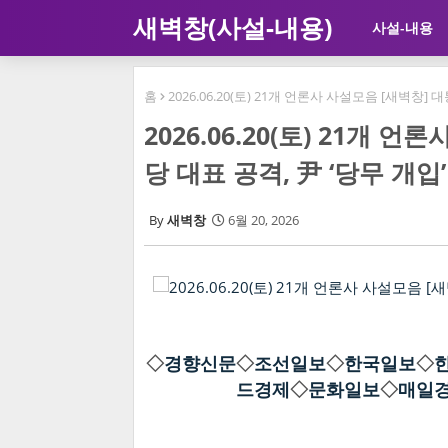
새벽창(사설-내용)
사설-내용
홈
2026.06.20(토) 21개 언론사 사설모음 [새벽창]
2026.06.20(토) 21개
당 대표 공격, 尹 ‘당무 개입
새벽창
6월 20, 2026
◇
경향신문
◇
조선일보
◇
한국일보
◇
드경제
◇
문화일보
◇
매일