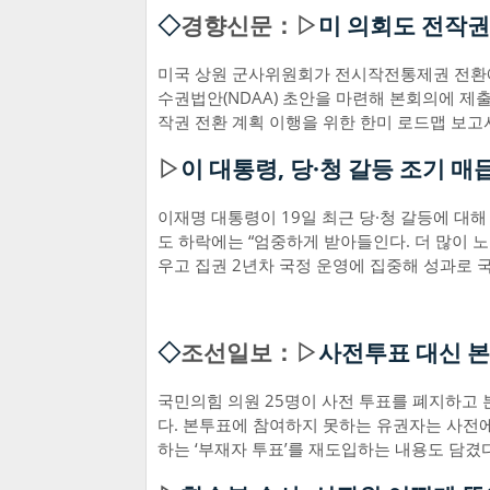
◇
경향신문：▷
미 의회도 전작권
미국 상원 군사위원회가 전시작전통제권 전환에
수권법안(NDAA) 초안을 마련해 본회의에 제출
작권 전환 계획 이행을 위한 한미 로드맵 보
▷
이 대통령, 당·청 갈등 조기 
이재명 대통령이 19일 최근 당·청 갈등에 대해
도 하락에는 “엄중하게 받아들인다. 더 많이 노
우고 집권 2년차 국정 운영에 집중해 성과로 
◇
조선일보：▷
사전투표 대신 본
국민의힘 의원 25명이 사전 투표를 폐지하고
다. 본투표에 참여하지 못하는 유권자는 사전에
하는 ‘부재자 투표’를 재도입하는 내용도 담겼