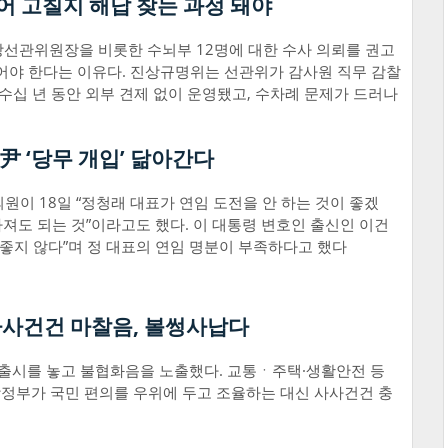
어 고칠지 해답 찾는 과정 돼야
앙선관위원장을 비롯한 수뇌부 12명에 대한 수사 의뢰를 권고
어야 한다는 이유다. 진상규명위는 선관위가 감사원 직무 감찰
 수십 년 동안 외부 견제 없이 운영됐고, 수차례 문제가 드러나
尹 ‘당무 개입’ 닮아간다
원이 18일 “정청래 대표가 연임 도전을 안 하는 것이 좋겠
 가져도 되는 것”이라고도 했다. 이 대통령 변호인 출신인 이건
 좋지 않다”며 정 대표의 연임 명분이 부족하다고 했다
사사건건 마찰음, 볼썽사납다
출시를 놓고 불협화음을 노출했다. 교통ㆍ주택·생활안전 등
정부가 국민 편의를 우위에 두고 조율하는 대신 사사건건 충