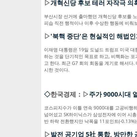
▷
개혁신당 후보 테러 자작극 의혹
부산시장 선거에 출마했던 개혁신당 후보를 노
피습 직전 행적이나 이후 수상한 행동에 비춰
▷
'북핵 중단'은 현실적인 해법
이재명 대통령은 19일 도널드 트럼프 미국 대
하는 것을 단기적인 목표로 하고, 비핵화는 포
고 한다. 최근 G7 회의 회동을 계기로 해서다
시한 것이다.
◇
한국경제：▷
주가 9000시대
코스피지수가 이틀 연속 9000대를 고공비행하
넘어섰고 SK하이닉스가 삼성전자에 이어 시총 2
반 하락 전환했지만 낙폭을 11포인트(-0.13
▷
발전 공기업 5社 통합, 방만한