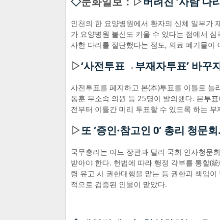
◇
문화일보：▷
버려진 ‘사람 다
인천의 한 요양병원에서 환자의 신체 일부가 
가 요양병원 불신도 키울 수 있다는 점에서 심
사한 다리를 절단했다는 점도, 의료 폐기물이
▷
‘사전투표→부재자투표’ 바꾸자
사전투표를 폐지하고 본(本)투표를 이틀로 늘
동훈 무소속 의원 등 25명이 발의했다. 본투
전부터 이틀간 미리 투표할 수 있도록 하는 
▷
또 ‘증인·참고인 0’ 총리 청문회
국무총리는 여느 장관과 달리 국회 인사청문회가
받아야 한다. 헌법에 따라 행정 각부를 통할(
령 유고 시 권한대행을 맡는 등 권한과 책임이
적으로 검증된 인물이 맡았다.