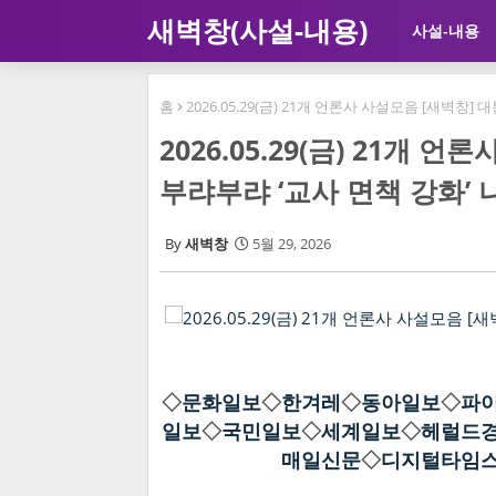
새벽창(사설-내용)
사설-내용
홈
2026.05.29(금) 21개 언론사 사설모음 [새벽창
2026.05.29(금) 21개
부랴부랴 ‘교사 면책 강화’
새벽창
5월 29, 2026
◇
문화일보
◇
한겨레
◇
동아일보
◇
파
일보
◇
국민일보
◇
세계일보
◇
헤럴드
매일신문
◇
디지털타임