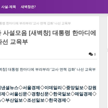
사설-제목
새벽창은?
] 대통령 한마디에 부랴부랴 ‘교사 면책 강화’ 나선 교육부
 언론사 사설모음 [새벽창] 대통령 한마디에
 나선 교육부
0
이낸셜뉴스
◇
서울경제
◇
이데일리
◇
중앙일보
◇
강원
경제
◇
서울신문
◇
경향신문
◇
한국일보
◇
매일경제
◇
스
◇
부산일보
◇
조선일보
◇
한국경제
◇