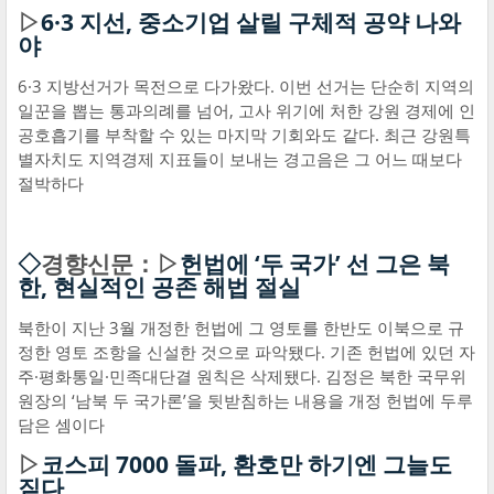
▷
6·3 지선, 중소기업 살릴 구체적 공약 나와
야
6·3 지방선거가 목전으로 다가왔다. 이번 선거는 단순히 지역의
일꾼을 뽑는 통과의례를 넘어, 고사 위기에 처한 강원 경제에 인
공호흡기를 부착할 수 있는 마지막 기회와도 같다. 최근 강원특
별자치도 지역경제 지표들이 보내는 경고음은 그 어느 때보다
절박하다
◇
경향신문：▷
헌법에 ‘두 국가’ 선 그은 북
한, 현실적인 공존 해법 절실
북한이 지난 3월 개정한 헌법에 그 영토를 한반도 이북으로 규
정한 영토 조항을 신설한 것으로 파악됐다. 기존 헌법에 있던 자
주·평화통일·민족대단결 원칙은 삭제됐다. 김정은 북한 국무위
원장의 ‘남북 두 국가론’을 뒷받침하는 내용을 개정 헌법에 두루
담은 셈이다
▷
코스피 7000 돌파, 환호만 하기엔 그늘도
짙다