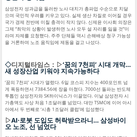
삼성전자 성과급을 둘러싼 노사 대치가 총파업 수순으로 치달
으며 국민적 우려를 키우고 있다. 실제 생산 차질로 이어질 경우
국가 경제 전반에 미칠 충격이 작지 않다. 신제윤 이사회 의장은
그제 “최악의 상황이 발생하면 노사 모두 설 자리를 잃을 것”이
라며 자제를 요청했다. 주주 단체들 역시 손해배상 청구 가능성
을 거론하며 노조 움직임에 제동을 걸고 나섰다.
◇
디지털타임스：▷
‘꿈의 7천피’ 시대 개막…
새 성장산업 키워야 지속가능하다
‘꿈의 7천피’ 시대가 열렸다. 6일 코스피 지수는 400포인트 넘
게 폭등하면서 7384.56에 장을 마쳤다. 7000선 돌파는 반도체
투톱인 삼성전자와 SK하이닉스가 이끌었다. 이날 삼성전자 시
가총액도 사상 처음 1조달러를 넘었다. 대만 TSMC에 이어 아시
아에서 두 번째로 ‘시총 1조달러 클럽’에 입성했다
▷
AI·로봇 도입도 허락받으라니… 삼성바이
오 노조, 선 넘었다