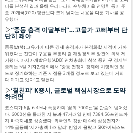
터를 분석한 결과 올해 우리나라의 순부채비율 전망치 등이 주
요 20개국(G20) 평균보다 크게 낮다는 내용을 다룬 기사를 공
유했다
▷
“중동 충격 이달부터”…고물가 고삐부터 단
단히 좨야
중동발(發) 고유가에 따른 경제 충격파가 본격화할 시점이 가까
워졌다는 진단이 구윤철 부총리 겸 재정경제부 장관에 의해 제
기됐다. 아시아개발은행(ADB) 연차총회에 참석 중인 구 경제부
총리는 5일 기자간담회에서 “중동 전쟁이 경제에 치명적인 정
도로 장기화하는 기준 시점을 3개월 정도로 보고 있는데 거의
다 돼가고 있다”고 말했다.
▷
‘칠천피’ K증시, 글로벌 핵심시장으로 도약
하려면
코스피가 6일 6.4%나 폭등하며 ‘꿈의 7000선’을 단숨에 넘어섰
다. 6000선을 돌파한 지 불과 47거래일 만에 7384.56포인트까
지 파죽지세로 상승했다. 외국인의 강한 매수에 삼성전자가
14% 급등해 ‘시가총액 1조 달러’ 반열에 올랐고 SK하이닉스도