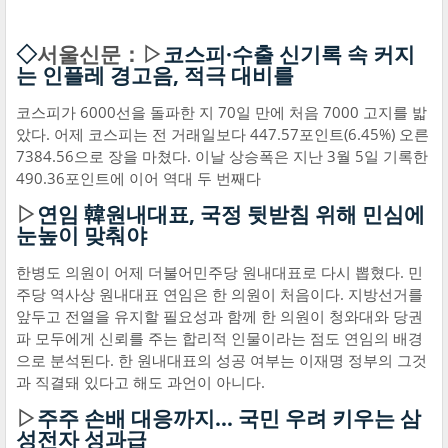
◇
서울신문：▷
코스피·수출 신기록 속 커지
는 인플레 경고음, 적극 대비를
코스피가 6000선을 돌파한 지 70일 만에 처음 7000 고지를 밟
았다. 어제 코스피는 전 거래일보다 447.57포인트(6.45%) 오른
7384.56으로 장을 마쳤다. 이날 상승폭은 지난 3월 5일 기록한
490.36포인트에 이어 역대 두 번째다
▷
연임 韓원내대표, 국정 뒷받침 위해 민심에
눈높이 맞춰야
한병도 의원이 어제 더불어민주당 원내대표로 다시 뽑혔다. 민
주당 역사상 원내대표 연임은 한 의원이 처음이다. 지방선거를
앞두고 전열을 유지할 필요성과 함께 한 의원이 청와대와 당권
파 모두에게 신뢰를 주는 합리적 인물이라는 점도 연임의 배경
으로 분석된다. 한 원내대표의 성공 여부는 이재명 정부의 그것
과 직결돼 있다고 해도 과언이 아니다.
▷
주주 손배 대응까지… 국민 우려 키우는 삼
성전자 성과급