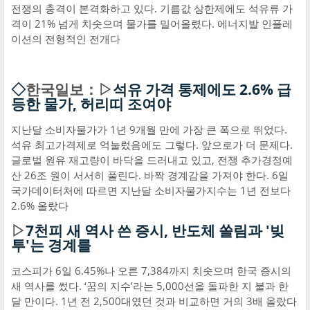
전쟁의 충격이 본격화하고 있다. 기름값 상한제에도 석유류 가
격이 21% 넘게 치솟으며 물가를 밀어올렸다. 에너지발 인플레
이션의 전형적인 전개다
◇
한국일보：▷
석유 가격 통제에도 2.6% 급
등한 물가, 허리띠 조여야
지난달 소비자물가가 1년 9개월 만에 가장 큰 폭으로 뛰었다.
석유 최고가격제로 억눌렀음에도 그렇다. 앞으로가 더 문제다.
글로벌 원유 재고량이 바닥을 드러내고 있고, 전쟁 추가경정예
산 26조 원이 서서히 풀린다. 바짝 경계감을 가져야 한다. 6일
국가데이터처에 따르면 지난달 소비자물가지수는 1년 전보다
2.6% 올랐다
▷
7천피 새 역사 쓴 증시, 반도체 쏠림과 '빚
투'는 경계를
코스피가 6일 6.45%나 오른 7,384까지 치솟으며 한국 증시의
새 역사를 썼다. ‘꿈의 지수’라는 5,000선을 돌파한 지 불과 한
달 만이다. 1년 전 2,500대였던 것과 비교하면 거의 3배 올랐다