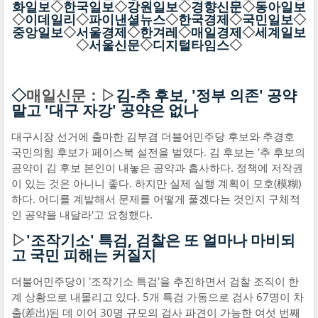
화일보
◇
한국일보
◇
강원일보
◇
경향신문
◇
동아일보
◇
이데일리
◇
파이낸셜뉴스
◇
한국경제
◇
국민일보
◇
중앙일보
◇
서울경제
◇
한겨레
◇
매일경제
◇
세계일보
◇
서울신문
◇
디지털타임스
◇
◇
매일신문：▷
김-추 후보, '정부 의존' 공약
말고 '대구 자강' 공약은 없나
대구시장 선거에 출마한 김부겸 더불어민주당 후보와 추경호
국민의힘 후보가 페이스북 설전을 벌였다. 김 후보는 '추 후보의
공약이 김 후보 본인이 내놓은 공약과 흡사하다. 정책에 저작권
이 있는 것은 아니니 좋다. 하지만 실제 실행 계획이 모호(模糊)
하다. 어디를 계발해서 문제를 어떻게 풀겠다는 것인지 구체적
인 공약을 내달라'고 요청했다.
▷
'조작기소' 특검, 검찰은 또 얼마나 마비되
고 국민 피해는 커질지
더불어민주당이 '조작기소 특검'을 추진하면서 검찰 조직이 한
계 상황으로 내몰리고 있다. 5개 특검 가동으로 검사 67명이 차
출(差出)된 데 이어 30명 규모의 검사 파견이 가능한 여섯 번째