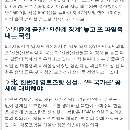
비 6.45% 오른 7384.56에 마감해 사상 최고치를 경신했다. 지
난 2월25일 처음 6000선을 돌파한 지 47거래일 만에 7000선
마저 훌쩍 넘어설 정도로 상승세가 가파르다
▷
‘친윤계 공천’ ‘친한계 징계’ 놓고 또 파열음
내는 국힘
6·3 지방선거 및 재보궐선거가 한 달도 남지 않았지만 국민의힘
은 ‘친윤(친윤석열)계 공천’과 ‘친한(친한동훈)계 징계’를 놓고 다
시 갈등의 늪에서 허우적대고 있다. 가장 논란이 되는 인물은 윤
석열 전 대통령의 비서실장이었던 정진석 전 의원이다. 정 전 의
원은 충남 공주·부여·청양 보궐선거 출마를 선언하고 나섰다
▷
北, 헌법에 영토조항 신설… ‘두 국가론’ 공
세에 대비해야
한민족 정체성, 통일 개념 사라져 남한 겨냥한 ‘적대국’ 문구는
없어 경계선 모호한 NLL 도발 경계하길 북한이 사회주의 헌법
을 개정해 영토조항을 신설했다. 북한은 1948년 9월 최고인민
회의 회의에서 처음으로 헌법을 채택한 후 여러 차례 개정을 해
왔는데, 영토조항을 신설한 것은 이번이 처음이다