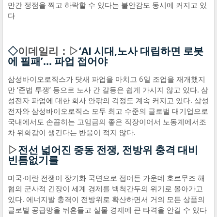
만간 정점을 찍고 하락할 수 있다는 불안감도 동시에 커지고 있
다
◇
이데일리：▷
‘AI 시대,노사 대립하면 로봇
에 필패’... 파업 접어야
삼성바이오로직스가 닷새 파업을 마치고 6일 조업을 재개했지
만 ‘준법 투쟁’ 등으로 노사 간 갈등은 쉽게 가시지 않고 있다. 삼
성전자 파업에 대한 회사 안팎의 걱정도 계속 커지고 있다. 삼성
전자와 삼성바이오로직스 모두 최고 수준의 글로벌 대기업으로
국내에서도 손꼽히는 고임금의 좋은 직장이어서 노동계에서조
차 위화감이 생긴다는 반응이 적지 않다.
▷
전선 넓어진 중동 전쟁, 전방위 충격 대비
빈틈없기를
미국·이란 전쟁이 장기화 국면으로 접어든 가운데 호르무즈 해
협의 군사적 긴장이 세계 경제를 백척간두의 위기로 몰아가고
있다. 에너지발 충격이 전방위로 확산하면서 거의 모든 상품의
글로벌 공급망을 뒤흔들고 실물 경제에 큰 타격을 안길 수 있다