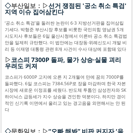
◇
부산일보：▷
선거 쟁점된 '공소 취소 특검'
지역 이슈 집어삼킨다
‘공소 취소 특검’을 둘러싼 논란이 6·3 지방선거판을 집어삼킬
기세다. 박형준 부산시장 후보를 비롯한 국민의힘 영남권 5개
시도지사 후보들은 6일 울산시청에서 이른바 공소 취소 특검법
안을 일제히 규탄했다. 이 법안에는 대장동·위례신도시 개발 비
리 등 이재명 대통령 관련 8개 사건이 수사 대상에 포함돼 있다
▷
코스피 7300P 돌파, 물가 상승·실물 괴리
우려도 커져
코스피가 6000P 고지에 오른 지 2개월여 만에 꿈의 7000P를
돌파했다. 6일 코스피는 7384.56P로 장을 마감하며 한국 자본
시장에 새로운 이정표를 세웠다. 반도체 투톱인 삼성전자와 SK
하이닉스 급등세가 지수 상승을 견인한 덕분이다. 하지만 경이
적인 신기록 이면에서 울리고 있는 경고음을 외면해서는 안 된
다
◇
문화일보：▷
“오빠 해봐” 비판 커지자 ‘음