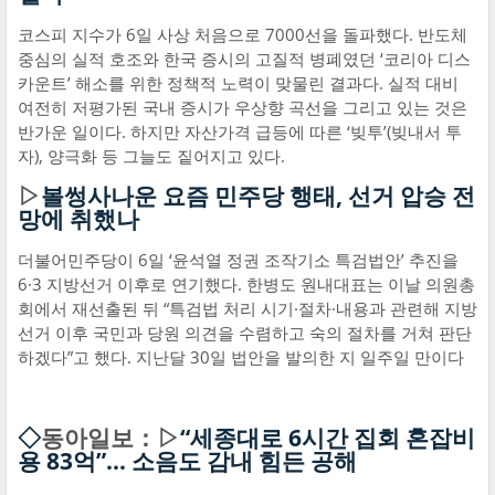
코스피 지수가 6일 사상 처음으로 7000선을 돌파했다. 반도체
중심의 실적 호조와 한국 증시의 고질적 병폐였던 ‘코리아 디스
카운트’ 해소를 위한 정책적 노력이 맞물린 결과다. 실적 대비
여전히 저평가된 국내 증시가 우상향 곡선을 그리고 있는 것은
반가운 일이다. 하지만 자산가격 급등에 따른 ‘빚투’(빚내서 투
자), 양극화 등 그늘도 짙어지고 있다.
▷
볼썽사나운 요즘 민주당 행태, 선거 압승 전
망에 취했나
더불어민주당이 6일 ‘윤석열 정권 조작기소 특검법안’ 추진을
6·3 지방선거 이후로 연기했다. 한병도 원내대표는 이날 의원총
회에서 재선출된 뒤 “특검법 처리 시기·절차·내용과 관련해 지방
선거 이후 국민과 당원 의견을 수렴하고 숙의 절차를 거쳐 판단
하겠다”고 했다. 지난달 30일 법안을 발의한 지 일주일 만이다
◇
동아일보：▷
“세종대로 6시간 집회 혼잡비
용 83억”… 소음도 감내 힘든 공해