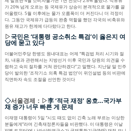
제 발표한 4월 소비자물가는 1년 전보다 2.6% 올랐다. 석유류
가 20% 넘게 오르는 등 국제유가 상승이 본격적으로 물가를 끌
어올렸다. 5월 이후에는 물가 오름폭이 더 커진다니 더 걱정이
다. 그동안 국제유가 급등의 완충 역할을 했던 각국의 비축유와
원유 재고가 한계에 다다랐다고 한다.
▷
국민은 ‘대통령 공소취소 특검’이 옳은지 여
당에 묻고 있다
더불어민주당 한병도 원내대표는 어제 “특검법 처리 시기와 절
차, 내용과 관련해서는 지방선거 이후 국민과 당원의 의견을 수
렴하고 숙의 절차를 거쳐 판단하겠다”고 말했다. 지난달 말 민주
당이 발의한 ‘조작기소 의혹 특검 법안’이 위인설법 등의 비판에
직면하자 속도 조절을 선언한 것이다
◇
서울경제：▷
李 ‘적극 재정’ 옹호…국가부
채 증가 너무 빠른 게 문제
이재명 대통령이 5일 “시도 때도 없이 긴축 노래 부르는 이상한
분들에게”라며 긴축재정론자들을 비판했다. 이 대통령은 이날
X(옛 트위터)에 나라살림연구소가 국제통화기금(IMF) 재정 모니