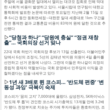
주말에 서울 광화문 일대에서 열리는 대규모 집회로 인해 막대
한 사회적 비용이 발생하고 있다. 서울시립대 연구팀이 대한교
통학회에 발표한 논문에 따르면 토요일인 지난해 2월 15일 오
후 6시간 동안 동화면세점∼대한문 일대 세종대로 1km 구간을
전면 통제한 결과 교통혼잡 비용이 83억여 원에 달한 것으로 추
산됐다
▷
“당청과 하나” “당원에 충실” “정권 재창
출”… 국회의장 선거 맞나
22대 국회 하반기 국회의장 후보가 13일 선출된다. 더불어민주
당에서 6선의 조정식, 5선의 김태년 박지원 의원이 4일 출마를
선언하고 선거 운동에 나섰다. 그런데 이들은 하나같이 의장의
중립적 중재자 역할보다는 국회 운영에서 민주당의 이익을 관
철하겠다는 점을 내세우고 있다
▷
1년 새 3배로 뛴 코스피… ‘반도체 편중’ ‘변
동성 과잉’ 극복이 숙제
코스피가 ‘꿈의 고지’ 7,000대에 올랐다. 삼성전자, SK하이닉스
‘반도체 투 톱’이 견인한 코스피 시가총액도 13개월 만에 3.2배
가 됐다. 천정부지로 치솟는 주가에 투자자들은 환호하지만, 조