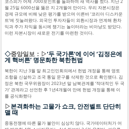
코스피가 어제 7000포인트를 돌파하며 새 역사를 썼다. 지난 2
월 25일 6000선을 뚫은 지 2개월여 만이다. 우리 자본시장은
경제 규모에 비해 낮은 평가를 받으며 이른바 ‘코리아 디스카운
트’에 짓눌려왔다. 외국인 투자자들이 외환시장과 연계해 환차
익과 주가 차익을 동시에 챙기는 놀이터라는 비아냥도 받았다.
이런 자본시장이 새로운 전기를 마련한 것이다.
◇
중앙일보：▷
‘두 국가론’에 이어 ‘김정은에
게 핵버튼’ 명문화한 북한헌법
북한이 지난 3월 말 최고인민회의에서 헌법 개정을 통해 영토
조항을 신설하고 조국 통일 문구를 삭제한 것으로 확인됐다. 김
정은 북한 국무위원장이 2023년 말 남북관계를 ‘적대적인 두 국
가’ 관계라고 선언한 후 1년4개월여 만에 헌법 개정을 통해 이
를 공식화했다
▷
본격화하는 고물가 쇼크, 안전벨트 단단히
맬 때
중동전쟁에 따른 물가 불안이 심상치 않다. 국가데이터처가 어