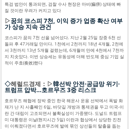
특검 법안이 통과되면, 검찰 수사 현장은 마비(痲痹) 상태에 빠
질 것이란 우려가 커지고 있다
▷
꿈의 코스피 7천, 이익 증가 업종 확산 여부
가 상승 지속 관건
코스피가 꿈의 7천 선을 넘어섰다. 지난 2월 25일 장중 6천 선
돌파 후 47거래일 만이다. 1천에서 2천까지 18년 4개월, 2천에
서 3천까지 13년 5개월 걸렸는데, 6개월여 만에 4천에서 7천까
지 치솟았다. 이번 상승세는 유동성에 더해 반도체 중심 기업 실
적이 주효(奏效)했다
◇
헤럴드경제：▷
韓선박 안전·공급망 위기·
트럼프 압박…호르무즈 3중 리스크
호르무즈 해협에 정박 중인 한국 해운사 운용 선박에서 폭발 화
재가 난 지 사흘째인 6일, 바닷길 개방과 통제권을 두고 미국-이
란 간 대립이 고조되면서 불확실성이 가중됐다. 도널드 트럼프
미 대통령은 이날(현지시간 5일) 이란과 협상에서 상당한 진전
이 이뤄졌다면서 호르무즈에 발에 묶인 상선들의 탈출을 돕는