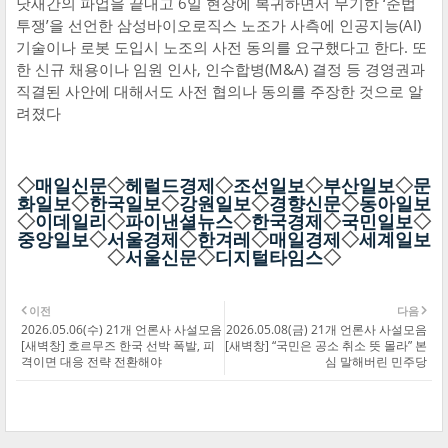
닷새간의 파업을 끝내고 6일 현장에 복귀하면서 무기한 ‘준법
투쟁’을 선언한 삼성바이오로직스 노조가 사측에 인공지능(AI)
기술이나 로봇 도입시 노조의 사전 동의를 요구했다고 한다. 또
한 신규 채용이나 임원 인사, 인수합병(M&A) 결정 등 경영권과
직결된 사안에 대해서도 사전 협의나 동의를 주장한 것으로 알
려졌다
◇
매일신문
◇
헤럴드경제
◇
조선일보
◇
부산일보
◇
문
화일보
◇
한국일보
◇
강원일보
◇
경향신문
◇
동아일보
◇
이데일리
◇
파이낸셜뉴스
◇
한국경제
◇
국민일보
◇
중앙일보
◇
서울경제
◇
한겨레
◇
매일경제
◇
세계일보
◇
서울신문
◇
디지털타임스
◇
이전
다음
2026.05.06(수) 21개 언론사 사설모음
2026.05.08(금) 21개 언론사 사설모음
[새벽창] 호르무즈 한국 선박 폭발, 피
[새벽창] “국민은 공소 취소 뜻 몰라” 본
격이면 대응 전략 전환해야
심 말해버린 민주당