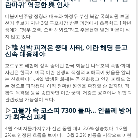
란마귀’ 역공한 與 인사
더불어민주당 정청래 대표와 하정우 부산 북갑 국회의원 보궐
선거 후보가 지난 3일 구포시장 방문 과정에서 초등학교 1학년
생에게 “정우 오빠, 오빠 해봐요”라고 주문했던 발언 파문이 식
지 않고 있다
▷
韓 선박 피격은 중대 사태, 이란 해명 듣고
신속 대응해야
호르무즈 해협에 정박 중이던 한국 화물선 나무호의 폭발·화재
사건은 한국이 미국·이란 전쟁의 직접적 피해국이 됐음을 알리
는 신호탄이다. 4일 발생한 화재는 곧 진화됐고 인명 피해도 없
는 것으로 파악됐다. 아직 정확한 원인을 확정할 순 없지만, 정
황과 목격담 등을 종합하면 이란 군의 ‘저강도 공격이나 위협’과
관련됐을 가능성이 크다.
▷
고물가 속 코스피 7300 돌파… 인플레 방어
가 최우선 과제
4월 소비자물가지수가 전년 동월 대비 2.6% 상승했다. 1·2월
2%로 안정된 흐름을 보이더니 3월 2.2% 반등을 시작으로 이란