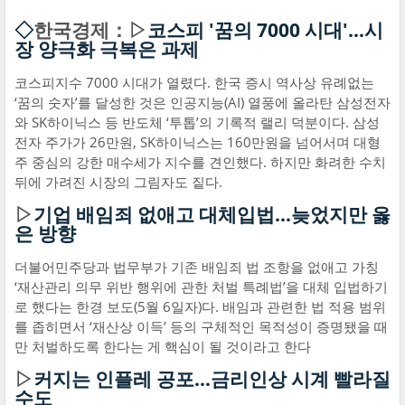
◇
한국경제：▷
코스피 '꿈의 7000 시대'…시
장 양극화 극복은 과제
코스피지수 7000 시대가 열렸다. 한국 증시 역사상 유례없는
‘꿈의 숫자’를 달성한 것은 인공지능(AI) 열풍에 올라탄 삼성전자
와 SK하이닉스 등 반도체 ‘투톱’의 기록적 랠리 덕분이다. 삼성
전자 주가가 26만원, SK하이닉스는 160만원을 넘어서며 대형
주 중심의 강한 매수세가 지수를 견인했다. 하지만 화려한 수치
뒤에 가려진 시장의 그림자도 짙다.
▷
기업 배임죄 없애고 대체입법…늦었지만 옳
은 방향
더불어민주당과 법무부가 기존 배임죄 법 조항을 없애고 가칭
‘재산관리 의무 위반 행위에 관한 처벌 특례법’을 대체 입법하기
로 했다는 한경 보도(5월 6일자)다. 배임과 관련한 법 적용 범위
를 좁히면서 ‘재산상 이득’ 등의 구체적인 목적성이 증명됐을 때
만 처벌하도록 한다는 게 핵심이 될 것이라고 한다
▷
커지는 인플레 공포…금리인상 시계 빨라질
수도