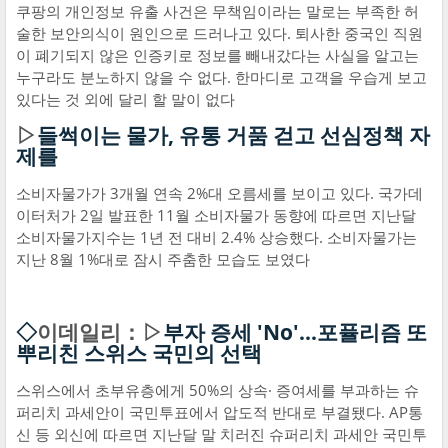
쿠팡의 개인정보 유출 사건은 무책임이라는 말로는 부족한 허
술한 보안의식이 원인으로 드러나고 있다. 퇴사한 중국인 직원
이 폐기되지 않은 인증키로 정보를 빼내갔다는 사실을 알고는
누구라도 분노하지 않을 수 없다. 한마디로 고객을 우습게 보고
있다는 것 외에 달리 할 말이 없다
▷
들썩이는 물가, 유통 거품 걷고 선심정책 자
제를
소비자물가가 3개월 연속 2%대 오름세를 보이고 있다. 국가데
이터처가 2일 발표한 11월 소비자물가 동향에 따르면 지난달
소비자물가지수는 1년 전 대비 2.4% 상승했다. 소비자물가는
지난 8월 1%대로 잠시 주춤한 모습도 보였다
◇
이데일리：▷
부자 증세 'No'...포퓰리즘 또
뿌리친 스위스 국민의 선택
스위스에서 초부유층에게 50%의 상속· 증여세를 부과하는 슈
퍼리치 과세안이 국민투표에서 압도적 반대로 부결됐다. AP통
신 등 외신에 따르면 지난달 말 치러진 슈퍼리치 과세안 국민투