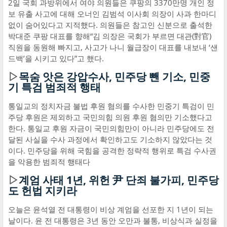
2일 국회 과방위에서 여야 의원들은 쿠팡의 3370만명 개인 정
보 유출 사고에 대해 오너인 김범석 이사회 의장이 사과 한마디
없이 숨어있다고 지적했다. 의원들은 참고인 신분으로 출석한
박대준 쿠팡 대표를 향해“김 의장은 국회가 부르면 대관(對官)
직원을 동원해 빠지고, 사고가 나니 월급장이 대표를 내보내 ‘샌
드백’을 시키고 있다”고 했다.
▷
목숨 앗은 강압수사, 민주당 뺀 기소, 민중
기 특검 범죄적 행태
통일교의 정치자금 불법 후원 혐의를 수사한 민중기 특검이 민
주당 후원은 제외하고 국민의힘 의원 후원 혐의만 기소했다고
한다. 통일교 후원 자금이 국민의힘만이 아니라 민주당에도 전
달된 사실을 수사 과정에서 확인하고도 기소하지 않았다는 것
이다. 민주당을 위해 국힘을 공격한 정략적 행위로 특검 수사권
을 악용한 범죄적 행태다
▷
계엄 사태 1년, 위헌 尹 단죄 불가피, 민주당
도 헌법 지키라
오늘은 윤석열 전 대통령이 비상 계엄을 선포한 지 1년이 되는
날이다. 윤 전 대통령은 3년 동안 오만과 불통, 비상식과 실정을