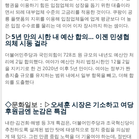
행권을 이용하기 힘든 입점업체의 성장을 돕기 위한 대출이라
면서 되레 대부업체 수준의 고금리를 적용한 것이다. 쿠팡이 공
룡 플랫폼의 지위를 이용해 입점업체들에 업계 평균보다 더 높
은 입점 수수료를 물리는 데 이어 이자 장사까지 하는 셈이다.
▷
5년 만의 시한 내 예산 합의… 이젠 민생협
의체 시동 걸라
더불어민주당과 국민의힘이 728조 원 규모의 내년도 예산안 처
리에 2일 합의했다. 여야가 예산안 처리 법정시한인 12월 2일
을 지키기로 한 건 2020년 이후 5년 만이다. 여야는 정부가 짠
총지출 규모를 유지하는 범위 내에서 일부 항목을 빼고, 더해 합
의를 도출했다
◇
문화일보：▷
오세훈 시장은 기소하고 여당
후원금엔 눈감은 특검
내란·김건희·해병 등 3개 특검은, 더불어민주당과 조국혁신당이
추천하도록 설계된 법안 탓에 태생적으로 정치 중립을 의심받
게 돼 있다. 그런 만큼 중립 노력을 더 기울여야 하는데, 정반대