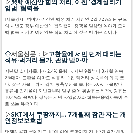
▷
與野 예산안 합의 처리, 이젠 ‘경제살리기
입법’ 협력을
[서울경제] 여야가 예산안 법정 처리 시한인 2일 728조 원 규모
의 내년도 정부 예산안에 합의했다. 정쟁을 일삼던 여야가 모처
럼 법을 지키며 예산안을 합의 처리한 것은 반가운 일이다
◇
서울신문：▷
고환율에 서민 먼저 때리는
석유·먹거리 물가, 관망 말아야
지난달 소비자물가가 2.4% 올랐다. 지난 9월부터 3개월 연속
2%대다. 고환율 여파로 석유와 수입 먹거리 상승폭이 유독 크
다. 잦은 가을비까지 겹쳐 농축수산물 물가는 5.6%나 올랐다.
유류세 인하율이 지난달부터 일부 줄어 휘발유는 5.3%, 경유는
10.4%씩 올랐다. 경유는 서민·자영업자와 화물운송업자들이 주
로 쓰는 유종이다.
▷
SKT에서 쿠팡까지… 7개월째 잠만 자는 개
인정보보호법
SK텔레콤과 롯데카드, KT에 이어 쿠팡까지 지난 7개월간 해킹