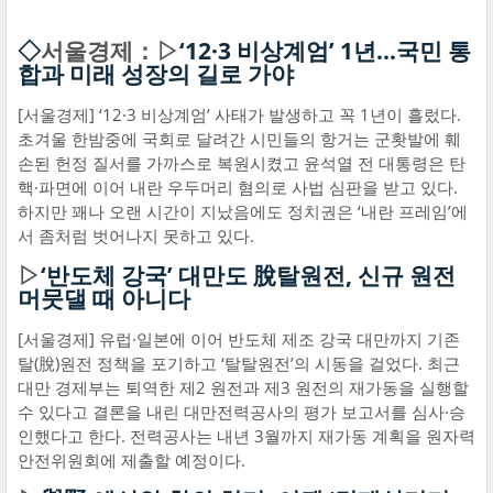
◇
서울경제：▷
‘12·3 비상계엄’ 1년…국민 통
합과 미래 성장의 길로 가야
[서울경제] ‘12·3 비상계엄’ 사태가 발생하고 꼭 1년이 흘렀다.
초겨울 한밤중에 국회로 달려간 시민들의 항거는 군홧발에 훼
손된 헌정 질서를 가까스로 복원시켰고 윤석열 전 대통령은 탄
핵·파면에 이어 내란 우두머리 혐의로 사법 심판을 받고 있다.
하지만 꽤나 오랜 시간이 지났음에도 정치권은 ‘내란 프레임’에
서 좀처럼 벗어나지 못하고 있다.
▷
‘반도체 강국’ 대만도 脫탈원전, 신규 원전
머뭇댈 때 아니다
[서울경제] 유럽·일본에 이어 반도체 제조 강국 대만까지 기존
탈(脫)원전 정책을 포기하고 ‘탈탈원전’의 시동을 걸었다. 최근
대만 경제부는 퇴역한 제2 원전과 제3 원전의 재가동을 실행할
수 있다고 결론을 내린 대만전력공사의 평가 보고서를 심사·승
인했다고 한다. 전력공사는 내년 3월까지 재가동 계획을 원자력
안전위원회에 제출할 예정이다.