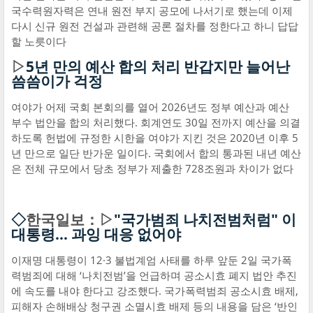
국수력원자력은 연내 원전 부지 공모에 나서기로 했는데 이제
다시 신규 원전 건설과 관련해 공론 절차를 정한다고 하니 답답
할 노릇이다
▷
5년 만의 예산 합의 처리 반갑지만 늘어난
씀씀이가 걱정
여야가 어제 국회 본회의를 열어 2026년도 정부 예산과 예산
부수 법안을 합의 처리했다. 회계연도 30일 전까지 예산을 의결
하도록 헌법에 규정한 시한을 여야가 지킨 것은 2020년 이후 5
년 만으로 일단 반가운 일이다. 국회에서 합의 통과된 내년 예산
은 전체 규모에서 당초 정부가 제출한 728조원과 차이가 없다
◇
한국일보：▷
"국가범죄 나치전범처럼" 이
대통령... 과잉 대응 없어야
이재명 대통령이 12·3 불법계엄 사태를 하루 앞둔 2일 국가폭
력범죄에 대해 ‘나치전범’을 언급하며 공소시효 폐지 법안 추진
에 속도를 내야 한다고 강조했다. 국가폭력범죄 공소시효 배제,
피해자 손해배상 청구권 소멸시효 배제 등의 내용을 담은 ‘반인