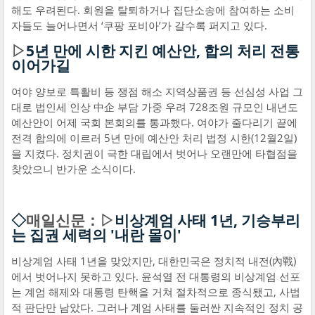
해도 우려된다. 회원을 탈퇴하거나 집단소송에 참여하는 소비
자들도 늘어나면서 ‘쿠팡 포비아’가 갈수록 퍼지고 있다.
▷
5년 만에 시한 지킨 예산안, 합의 처리 전통
이어가길
여야 양보로 특활비 등 쟁점 해소 지역상품권 등 선심성 사업 그
대로 법인세 인상 中企 부담 가중 우려 728조원 규모인 내년도
예산안이 어제 국회 본회의를 통과했다. 여야가 줄다리기 끝에
전격 합의에 이르러 5년 만에 예산안 처리 법정 시한(12월2일)
을 지켰다. 정치권이 극한 대립에서 벗어나 오랜만에 타협점을
찾았으니 반가운 소식이다.
◇
매일신문：▷
비상계엄 사태 1년, 기승부리
는 집권 세력의 '내란 몰이'
비상계엄 사태 1년을 맞았지만, 대한민국은 정치적 내전(內戰)
에서 벗어나지 못하고 있다. 윤석열 전 대통령의 비상계엄 선포
는 계엄 해제와 대통령 탄핵을 거쳐 절차적으로 종식됐고, 사법
적 판단만 남았다. 그러나 계엄 사태를 둘러싼 지속적인 정치 공