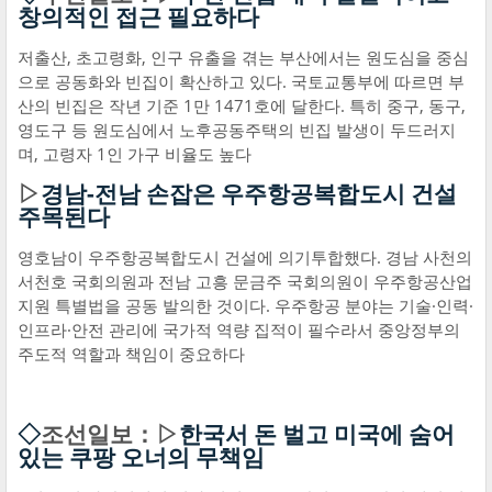
창의적인 접근 필요하다
저출산, 초고령화, 인구 유출을 겪는 부산에서는 원도심을 중심
으로 공동화와 빈집이 확산하고 있다. 국토교통부에 따르면 부
산의 빈집은 작년 기준 1만 1471호에 달한다. 특히 중구, 동구,
영도구 등 원도심에서 노후공동주택의 빈집 발생이 두드러지
며, 고령자 1인 가구 비율도 높다
▷
경남-전남 손잡은 우주항공복합도시 건설
주목된다
영호남이 우주항공복합도시 건설에 의기투합했다. 경남 사천의
서천호 국회의원과 전남 고흥 문금주 국회의원이 우주항공산업
지원 특별법을 공동 발의한 것이다. 우주항공 분야는 기술·인력·
인프라·안전 관리에 국가적 역량 집적이 필수라서 중앙정부의
주도적 역할과 책임이 중요하다
◇
조선일보：▷
한국서 돈 벌고 미국에 숨어
있는 쿠팡 오너의 무책임