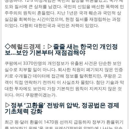
생생하다. 12·3 비상계엄은 국민의 일상을 뒤흔들었고, 국가 제
도와 질서에 큰 상처를 남겼다. 국민의 신임을 배신한 폭력에 민
주주의의 원칙이 흔들렸다. 지난 1년은 국격 훼손과 국민적 상
실감을 회복하는 시간이었으며, 헌정 질서를 재정립하는 과정
이었다. 다행히 대한민국과 국민은 저력이 있었다.
◇
헤럴드경제：▷
줄줄 새는 한국인 개인정
보…보안 기본부터 재점검해야
쿠팡에서 3370만명의 개인정보가 유출된 사건은 단순한 보안
실수로 치부할 일이 아니다. 퇴사한 직원이 폐기되지 않은 인증
키로 수개월간 데이터에 접근해 정보를 탈취했지만, 쿠팡은 고
객이 직접 연락하기 전까지 이 사실조차 몰랐다. 첨단 기술과 막
대한 투자에도 보안의 가장 기본적인 원칙이 지켜지지 않은 것
이다. 어디 쿠팡뿐이겠는가.
▷
정부 ‘고환율’ 전방위 압박, 정공법은 경제
기초체력 강화
최근 원·달러 환율이 1470원 선까지 급등하자 정부가 환율위기
를 방어하기 위해 ‘올 코트 프레싱’(전방위 압박) 에 나서는 모습