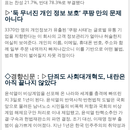
표는 찬성 21.7%, 반대 78.3%로 부결됐다
▷
'둑 무너진 개인 정보 보호’ 쿠팡 만의 문제
아니다
3370만 명의 개인정보가 유출된 ‘쿠팡 사태’는 글로벌 유통 기
업을 지향한다는 이 회사의 고객 정보관리가 얼마나 허술한지
여실히 보여준다. 개인의 이름, 이메일, 휴대폰 번호, 주소와 함
께 일부 주문 내역까지 빠져나갔으니 이를 기반으로 어떤 불법,
범죄 행각이 벌어질지 자못 걱정이다
◇
경향신문：▷
단죄도 사회대개혁도, 내란은
아직 끝나지 않았다
윤석열이 비상계엄을 선포해 온 나라와 세계를 충격에 빠뜨린
지 3일로 1년이 된다. 윤석열의 반역사적·반헌법적 도발은 국회
앞으로 몰려든 남녀노소 시민들의 비폭력 저항과 국회의 비상
계엄 해제요구안 처리로 이내 제압됐고, 윤석열 탄핵소추안 가
결·구속과 헌법재판소의 파면 결정, 조기 대선, 이재명 정부 출
범이 숨가쁘게 이어졌다. 지난 1년은 한국 민주주의의 취약성과