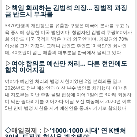
▷
책임 회피하는 김범석 의장… 징벌적 과징
금 반드시 부과를
3370만명의 개인정보를 유출한 쿠팡은 미국에 본사를 두고 뉴
욕 증시에 상장한 미국 법인이다. 창업자인 김범석 쿠팡Inc 이사
회 의장도 미국 국적의 ‘검은 머리 외국인’이며, 의결권의 70%
이상을 그가 가졌다. 그러니 법인도 주인도 ‘미국인’인 회사인
데, 40조원이 넘는 매출의 대부분을 한국에서 올리고 있다
▷
여야 합의로 예산안 처리… 다른 현안에도
협치 이어지길
여야가 예산안 처리의 법정 시한이었던 2일 본회의를 열고
2026년도 정부 예산안과 예산 부수 법안을 처리했다. 여야 원
내 지도부는 지난 주말 물밑 협상에 이어 1일에도 3차례 회동하
며 막판 줄다리기를 이어가다 이날 오전 회동에서 2020년 이후
5년 만에 법정 시한을 지켜 예산안을 통과시키기로 합의했다
◇
매일경제：▷
'1000-1000 시대' 연 K벤처
30년, 도전과 혁신은 계속돼야