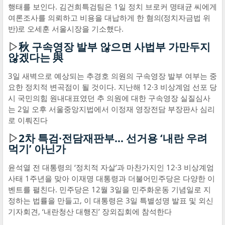
행태를 보인다. 김건희특검팀은 1일 정치 브로커 명태균 씨에게
여론조사를 의뢰하고 비용을 대납하게 한 혐의(정치자금법 위
반)로 오세훈 서울시장을 기소했다.
▷
秋 구속영장 발부 않으면 사법부 가만두지
않겠다는 與
3일 새벽으로 예상되는 추경호 의원의 구속영장 발부 여부는 중
요한 정치적 변곡점이 될 것이다. 지난해 12·3 비상계엄 선포 당
시 국민의힘 원내대표였던 추 의원에 대한 구속영장 실질심사
는 2일 오후 서울중앙지법에서 이정재 영장전담 부장판사 심리
로 이뤄진다
▷
2차 특검·전담재판부… 선거용 ‘내란 우려
먹기’ 아닌가
윤석열 전 대통령의 ‘정치적 자살’과 마찬가지인 12·3 비상계엄
사태 1주년을 맞아 이재명 대통령과 더불어민주당은 다양한 이
벤트를 펼친다. 민주당은 12월 3일을 민주화운동 기념일로 지
정하는 법률을 만들고, 이 대통령은 3일 특별성명 발표 및 외신
기자회견, ‘내란청산 대행진’ 장외집회에 참석한다