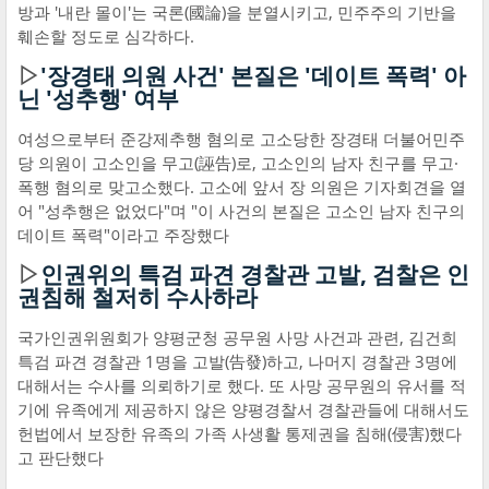
방과 '내란 몰이'는 국론(國論)을 분열시키고, 민주주의 기반을
훼손할 정도로 심각하다.
▷
'장경태 의원 사건' 본질은 '데이트 폭력' 아
닌 '성추행' 여부
여성으로부터 준강제추행 혐의로 고소당한 장경태 더불어민주
당 의원이 고소인을 무고(誣告)로, 고소인의 남자 친구를 무고·
폭행 혐의로 맞고소했다. 고소에 앞서 장 의원은 기자회견을 열
어 "성추행은 없었다"며 "이 사건의 본질은 고소인 남자 친구의
데이트 폭력"이라고 주장했다
▷
인권위의 특검 파견 경찰관 고발, 검찰은 인
권침해 철저히 수사하라
국가인권위원회가 양평군청 공무원 사망 사건과 관련, 김건희
특검 파견 경찰관 1명을 고발(告發)하고, 나머지 경찰관 3명에
대해서는 수사를 의뢰하기로 했다. 또 사망 공무원의 유서를 적
기에 유족에게 제공하지 않은 양평경찰서 경찰관들에 대해서도
헌법에서 보장한 유족의 가족 사생활 통제권을 침해(侵害)했다
고 판단했다