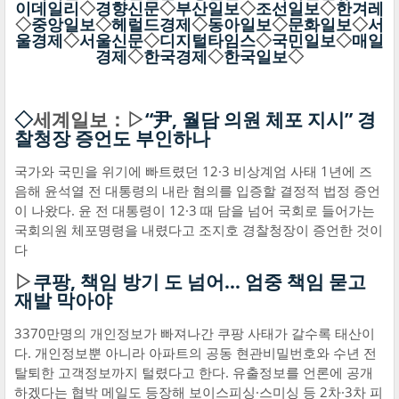
이데일리
◇
경향신문
◇
부산일보
◇
조선일보
◇
한겨레
◇
중앙일보
◇
헤럴드경제
◇
동아일보
◇
문화일보
◇
서
울경제
◇
서울신문
◇
디지털타임스
◇
국민일보
◇
매일
경제
◇
한국경제
◇
한국일보
◇
◇
세계일보：▷
“尹, 월담 의원 체포 지시” 경
찰청장 증언도 부인하나
국가와 국민을 위기에 빠트렸던 12·3 비상계엄 사태 1년에 즈
음해 윤석열 전 대통령의 내란 혐의를 입증할 결정적 법정 증언
이 나왔다. 윤 전 대통령이 12·3 때 담을 넘어 국회로 들어가는
국회의원 체포명령을 내렸다고 조지호 경찰청장이 증언한 것이
다
▷
쿠팡, 책임 방기 도 넘어… 엄중 책임 묻고
재발 막아야
3370만명의 개인정보가 빠져나간 쿠팡 사태가 갈수록 태산이
다. 개인정보뿐 아니라 아파트의 공동 현관비밀번호와 수년 전
탈퇴한 고객정보까지 털렸다고 한다. 유출정보를 언론에 공개
하겠다는 협박 메일도 등장해 보이스피싱·스미싱 등 2차·3차 피