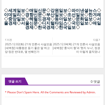
◇
세계일보
◇
매일신문
◇
강원일보
◇
파이낸셜뉴스
◇
이데일리
◇
경향신문
◇
부산일보
◇
조선일보
◇
한겨레
◇
중앙일보
◇
헤럴드경제
◇
동아일보
◇
문화일보
◇
서
울경제
◇
서울신문
◇
디지털타임스
◇
국민일보
◇
매일
경제
◇
한국경제
◇
한국일보
◇
이전
다음
2025.12.02(화) 21개 언론사 사설모음
2025.12.04(목) 21개 언론사 사설모음
[새벽창] 대통령은 듣기 좋은 말 하고
[새벽창] ‘훈식이 형’과 ‘현지 누나’, 정권
당·정은 반대로, 몇 번째인가
이 이렇게 움직였나
0 댓글
댓글 쓰기
* Please Don't Spam Here. All the Comments are Reviewed by Admin.