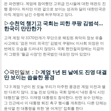
은 파면됐다. 계엄에 참여했던 고위급 인사들에 대한 재판도 진
행 중이다. 하지만 이런 겉으로 보이는 성과와 달리 대한민국은
아직 계엄이 남긴 수렁에 허우적대고 있다.
▷
수천억 챙기고 국회는 피한 쿠팡 김범석…
한국이 만만한가
고객 계정 약 3370만개가 무단으로 해킹된 최악의 정보 유출
사고에도 ‘검은 머리 외국인’ 김범석 쿠팡Inc 이사회 의장은 이
번에도 모습을 드러내지 않았다. 국회 현안질의장에는 지금까
지 그랬듯 ‘월급 사장’인 한국법인 대표만 앉아 있었다
◇
국민일보：▷
계엄 1년 된 날에도 진영 대결
만 보이는 씁쓸한 풍경
12·3 계엄 1년이 된 오늘 우리가 마주한 풍경은 계엄 이전과 별
반 다르지 않다. 오늘 진보 단체는 국회 앞에서 ‘내란 종식 시민
대행진’을 연다. 이재명 대통령도 참석한다. 반면 보수 단체는
그 인근에서 이 대통령 퇴진 촉구 행사를 개최한다. 다른 단체는
윤석열 전 대통령을 위한 ‘윤 어게인’ 집회를 한다