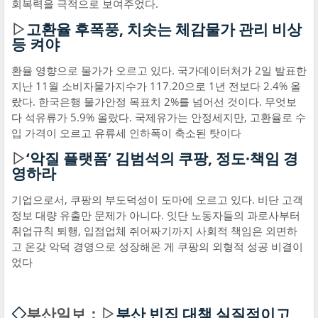
회복력을 극적으로 보여주었다.
▷
고환율 후폭풍, 치솟는 체감물가 관리 비상
등 켜야
환율 영향으로 물가가 오르고 있다. 국가데이터처가 2일 발표한
지난 11월 소비자물가지수가 117.20으로 1년 전보다 2.4% 올
랐다. 한국은행 물가안정 목표치 2%를 넘어선 것이다. 무엇보
다 석유류가 5.9% 올랐다. 국제유가는 안정세지만, 고환율로 수
입 가격이 오르고 유류세 인하폭이 축소된 탓이다
▷
‘악질 플랫폼’ 김범석의 쿠팡, 정도·책임 경
영하라
기업으로서, 쿠팡의 부도덕성이 도마에 오르고 있다. 비단 고객
정보 대량 유출만 문제가 아니다. 잇단 노동자들의 과로사부터
취업규칙 퇴행, 입점업체 쥐어짜기까지 사회적 책임은 외면하
고 온갖 악덕 경영으로 성장해온 게 쿠팡의 외형적 성공 비결이
었다
◇
부산일보：▷
부산 빈집 대책 실질적이고