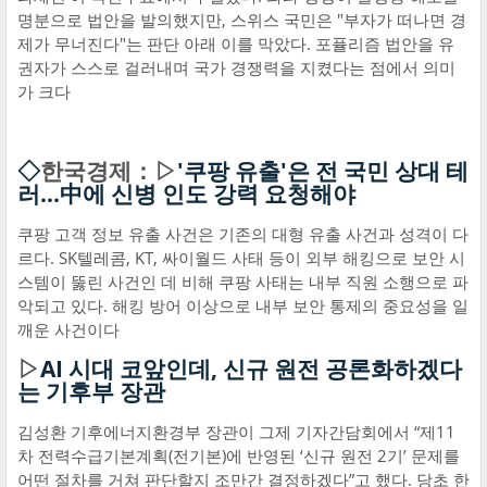
명분으로 법안을 발의했지만, 스위스 국민은 "부자가 떠나면 경
제가 무너진다"는 판단 아래 이를 막았다. 포퓰리즘 법안을 유
권자가 스스로 걸러내며 국가 경쟁력을 지켰다는 점에서 의미
가 크다
◇
한국경제：▷
'쿠팡 유출'은 전 국민 상대 테
러…中에 신병 인도 강력 요청해야
쿠팡 고객 정보 유출 사건은 기존의 대형 유출 사건과 성격이 다
르다. SK텔레콤, KT, 싸이월드 사태 등이 외부 해킹으로 보안 시
스템이 뚫린 사건인 데 비해 쿠팡 사태는 내부 직원 소행으로 파
악되고 있다. 해킹 방어 이상으로 내부 보안 통제의 중요성을 일
깨운 사건이다
▷
AI 시대 코앞인데, 신규 원전 공론화하겠다
는 기후부 장관
김성환 기후에너지환경부 장관이 그제 기자간담회에서 “제11
차 전력수급기본계획(전기본)에 반영된 ‘신규 원전 2기’ 문제를
어떤 절차를 거쳐 판단할지 조만간 결정하겠다”고 했다. 당초 한