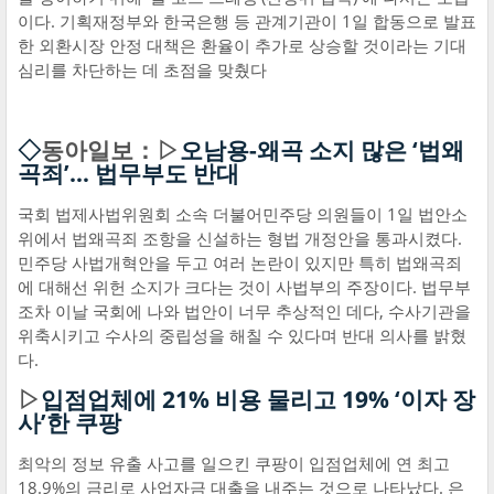
이다. 기획재정부와 한국은행 등 관계기관이 1일 합동으로 발표
한 외환시장 안정 대책은 환율이 추가로 상승할 것이라는 기대
심리를 차단하는 데 초점을 맞췄다
◇
동아일보：▷
오남용-왜곡 소지 많은 ‘법왜
곡죄’… 법무부도 반대
국회 법제사법위원회 소속 더불어민주당 의원들이 1일 법안소
위에서 법왜곡죄 조항을 신설하는 형법 개정안을 통과시켰다.
민주당 사법개혁안을 두고 여러 논란이 있지만 특히 법왜곡죄
에 대해선 위헌 소지가 크다는 것이 사법부의 주장이다. 법무부
조차 이날 국회에 나와 법안이 너무 추상적인 데다, 수사기관을
위축시키고 수사의 중립성을 해칠 수 있다며 반대 의사를 밝혔
다.
▷
입점업체에 21% 비용 물리고 19% ‘이자 장
사’한 쿠팡
최악의 정보 유출 사고를 일으킨 쿠팡이 입점업체에 연 최고
18.9%의 금리로 사업자금 대출을 내주는 것으로 나타났다. 은