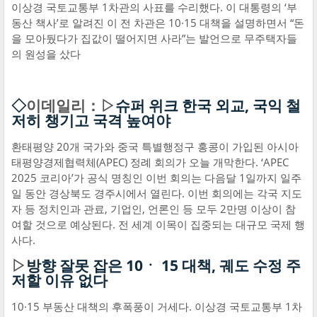
이상경 국토교통부 1차관의 사표를 수리했다. 이 대통령의 ‘부
동산 책사’로 알려진 이 전 차관은 10·15 대책을 설명하면서 “돈
을 모아뒀다가 집값이 떨어지면 사라”는 발언으로 무주택자들
의 원성을 샀다
◇
이데일리：▷
슈퍼 위크 한국 외교, 국익 철
저히 챙기고 국격 높여야
환태평양 20개 국가와 중국 특별행정구 홍콩이 가입된 아시아
태평양경제협력체(APEC) 정례 회의가 오늘 개막한다. ‘APEC
2025 코리아’가 공식 명칭인 이번 회의는 다음달 1일까지 일주
일 동안 경상북도 경주시에서 열린다. 이번 회의에는 각국 지도
자 등 정치인과 관료, 기업인, 언론인 등 모두 2만명 이상이 참
여할 것으로 예상된다. 전 세계 이목이 집중되는 대규모 국제 행
사다.
▷
방향 잘못 잡은 10ㆍ 15 대책, 궤도 수정 주
저할 이유 없다
10·15 부동산 대책의 후폭풍이 거세다. 이상경 국토교통부 1차