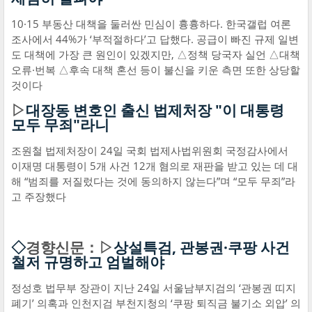
10·15 부동산 대책을 둘러싼 민심이 흉흉하다. 한국갤럽 여론
조사에서 44%가 ‘부적절하다’고 답했다. 공급이 빠진 규제 일변
도 대책에 가장 큰 원인이 있겠지만, △정책 당국자 실언 △대책
오류·번복 △후속 대책 혼선 등이 불신을 키운 측면 또한 상당할
것이다
▷
대장동 변호인 출신 법제처장 "이 대통령
모두 무죄"라니
조원철 법제처장이 24일 국회 법제사법위원회 국정감사에서
이재명 대통령이 5개 사건 12개 혐의로 재판을 받고 있는 데 대
해 “범죄를 저질렀다는 것에 동의하지 않는다”며 “모두 무죄”라
고 주장했다
◇
경향신문：▷
상설특검, 관봉권·쿠팡 사건
철저 규명하고 엄벌해야
정성호 법무부 장관이 지난 24일 서울남부지검의 ‘관봉권 띠지
폐기’ 의혹과 인천지검 부천지청의 ‘쿠팡 퇴직금 불기소 외압’ 의