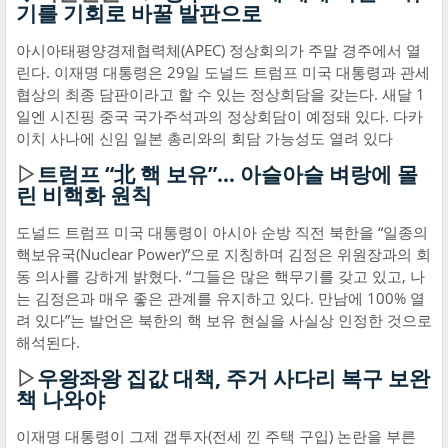
기를 기회로 바꿀 발판으로
아시아태평양경제협력체(APEC) 정상회의가 주말 경주에서 열
린다. 이재명 대통령은 29일 도널드 트럼프 미국 대통령과 관세
협상의 최종 담판이라고 할 수 있는 정상회담을 갖는다. 새달 1
일엔 시진핑 중국 국가주석과의 정상회담이 예정돼 있다. 다카
이치 사나에 신임 일본 총리와의 회담 가능성도 열려 있다
▷
트럼프 “北 핵 보유”… 아슬아슬 벼랑에 몰
린 비핵화 원칙
도널드 트럼프 미국 대통령이 아시아 순방 직전 북한을 “일종의
핵보유국(Nuclear Power)”으로 지칭하며 김정은 위원장과의 회
동 의사를 강하게 밝혔다. “그들은 많은 핵무기를 갖고 있고, 나
는 김정은과 매우 좋은 관계를 유지하고 있다. 만남에 100% 열
려 있다”는 발언은 북한의 핵 보유 현실을 사실상 인정한 것으로
해석된다.
▷
우왕좌왕 집값 대책, 주거 사다리 복구 보완
책 나와야
이재명 대통령이 그제 갭투자(전세 낀 주택 구입) 논란을 부른