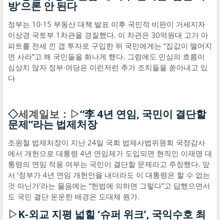
방’으론 안 된다
정부는 10·15 부동산 대책 발표 이후 국민적 비판이 거세지자
이상경 국토부 1차관을 경질했다. 이 차관은 30억원대 고가 아
파트를 전세 낀 갭 투자로 구입한 뒤 국민에게는 “집값이 떨어지
면 사라”고 해 국민들을 화나게 했다. 그럼에도 민심의 흐름이
심상치 않자 정부·여당은 이런저런 추가 조치들을 쏟아내고 있
다
◇
세계일보：▷
“李 4년 연임, 국민이 결단할
문제”라는 법제처장
조원철 법제처장이 지난 24일 국회 법제사법위원회 국정감사
에서 개헌으로 대통령 4년 연임제가 도입되면 현직인 이재명 대
통령의 연임 적용 여부는 국민이 결단할 문제라고 주장했다. 앞
서 ‘정부가 4년 연임 개헌안을 내더라도 이 대통령은 할 수 없는
것 아닌가’라는 물음에는 “헌법에 의하면 그렇다”고 답했으면서
도 국민 결단 운운한 배경은 도대체 뭔가.
▷
K-외교 지평 넓힐 ‘슈퍼 위크’, 국익수호 최