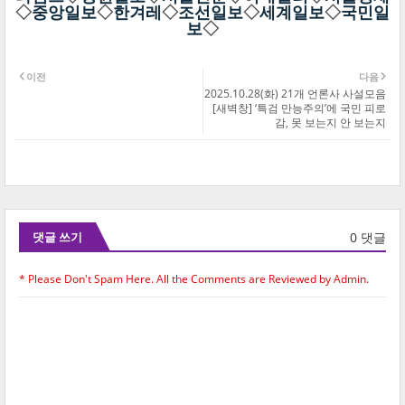
◇
중앙일보
◇
한겨레
◇
조선일보
◇
세계일보
◇
국민일
보
◇
이전
다음
2025.10.28(화) 21개 언론사 사설모음
[새벽창] ‘특검 만능주의’에 국민 피로
감, 못 보는지 안 보는지
0 댓글
댓글 쓰기
* Please Don't Spam Here. All the Comments are Reviewed by Admin.