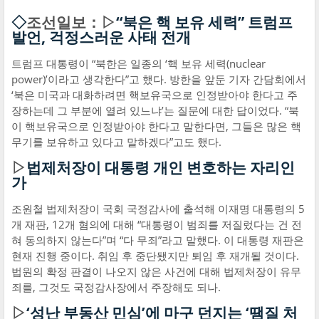
◇
조선일보：▷
“북은 핵 보유 세력” 트럼프
발언, 걱정스러운 사태 전개
트럼프 대통령이 “북한은 일종의 ‘핵 보유 세력(nuclear
power)’이라고 생각한다”고 했다. 방한을 앞둔 기자 간담회에서
‘북은 미국과 대화하려면 핵보유국으로 인정받아야 한다고 주
장하는데 그 부분에 열려 있느냐’는 질문에 대한 답이었다. “북
이 핵보유국으로 인정받아야 한다고 말한다면, 그들은 많은 핵
무기를 보유하고 있다고 말하겠다”고도 했다.
▷
법제처장이 대통령 개인 변호하는 자리인
가
조원철 법제처장이 국회 국정감사에 출석해 이재명 대통령의 5
개 재판, 12개 혐의에 대해 “대통령이 범죄를 저질렀다는 건 전
혀 동의하지 않는다”며 “다 무죄”라고 말했다. 이 대통령 재판은
현재 진행 중이다. 취임 후 중단됐지만 퇴임 후 재개될 것이다.
법원의 확정 판결이 나오지 않은 사건에 대해 법제처장이 유무
죄를, 그것도 국정감사장에서 주장해도 되나.
▷
‘성난 부동산 민심’에 마구 던지는 ‘땜질 처