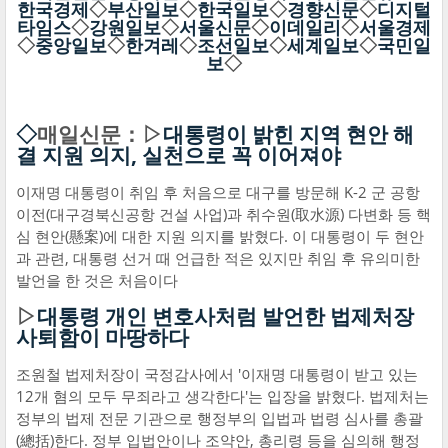
한국경제
◇
부산일보
◇
한국일보
◇
경향신문
◇
디지털
타임스
◇
강원일보
◇
서울신문
◇
이데일리
◇
서울경제
◇
중앙일보
◇
한겨레
◇
조선일보
◇
세계일보
◇
국민일
보
◇
◇
매일신문：▷
대통령이 밝힌 지역 현안 해
결 지원 의지, 실천으로 꼭 이어져야
이재명 대통령이 취임 후 처음으로 대구를 방문해 K-2 군 공항
이전(대구경북신공항 건설 사업)과 취수원(取水源) 다변화 등 핵
심 현안(懸案)에 대한 지원 의지를 밝혔다. 이 대통령이 두 현안
과 관련, 대통령 선거 때 언급한 적은 있지만 취임 후 유의미한
발언을 한 것은 처음이다
▷
대통령 개인 변호사처럼 발언한 법제처장
사퇴함이 마땅하다
조원철 법제처장이 국정감사에서 '이재명 대통령이 받고 있는
12개 혐의 모두 무죄라고 생각한다'는 입장을 밝혔다. 법제처는
정부의 법제 전문 기관으로 행정부의 입법과 법령 심사를 총괄
(總括)한다. 정부 입법안이나 조약안, 총리령 등을 심의해 행정