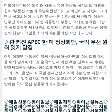
더불어민주당은 집 여러 채를 보유한 장동혁 국민의힘 대표를
향해 “부동산 싹쓸이 특별위원장”이라고 비난하고 나섰다. 그러
면서 국회의원이 보유한 부동산 전수조사를 제안했다. 여당인
민주당의 태도는 이재명 대통령의 부동산 책사로 불려온 이상
경 국토교통부 제1차관의 갭투자 논란으로 드러난 부동산 정책
신뢰 훼손의 책임을 희석하려는 물귀신 작전에 가깝다.
▷
판 커진 APEC 한·미 정상회담, 국익 우선 원
칙 잊지 말길
어제 이재명 대통령이 아세안(동남아국가연합) 정상회의 참석
을 위해 말레이시아로 출국하면서 이번 주말 경주 아시아태평
양경제협력체(APEC) 정상회의까지 이어지는 ‘정상외교 슈퍼위
크’의 막이 올랐다. 미국발 관세전쟁과 격화되는 안보 지형 속에
서 열리는 일주일간의 다자 정상외교의 장은 이재명정부가 표
방하는 국익 중심 실용주의의 시험대다.
◇
매일신문
◇
동아일보
◇
매일경제
◇
파이낸셜뉴스
◇
한국경제
◇
부산일보
◇
한국일보
◇
경향신문
◇
디지털
타임스
◇
강원일보
◇
서울신문
◇
이데일리
◇
서울경제