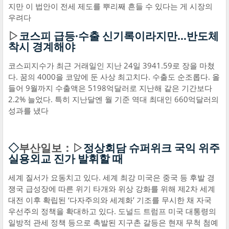
지만 이 법안이 전세 제도를 뿌리째 흔들 수 있다는 게 시장의
우려다
▷
코스피 급등·수출 신기록이라지만…반도체
착시 경계해야
코스피지수가 최근 거래일인 지난 24일 3941.59로 장을 마쳤
다. 꿈의 4000을 코앞에 둔 사상 최고치다. 수출도 순조롭다. 올
들어 9월까지 수출액은 5198억달러로 지난해 같은 기간보다
2.2% 늘었다. 특히 지난달엔 월 기준 역대 최대인 660억달러의
성과를 냈다
◇
부산일보：▷
정상회담 슈퍼위크 국익 위주
실용외교 진가 발휘할 때
세계 질서가 요동치고 있다. 세계 최강 미국은 중국 등 후발 경
쟁국 급성장에 따른 위기 타개와 위상 강화를 위해 제2차 세계
대전 이후 확립된 ‘다자주의와 세계화’ 기조를 무시한 채 자국
우선주의 정책을 확대하고 있다. 도널드 트럼프 미국 대통령의
일방적 관세 정책 등으로 촉발된 지구촌 갈등은 현재 무척 첨예