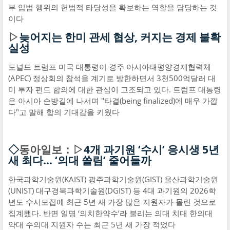
부 입법 행위의 헌법적 타당성을 확보하는 역할을 담당하는 것
이다
▷
늦어지는 한미 관세 협상, 커지는 경제 불확
실성
도널드 트럼프 미국 대통령이 경주 아시아태평양경제협력체
(APEC) 정상회의 참석을 계기로 방한하면서 3천500억달러 대
미 투자 펀드 합의에 대한 관심이 고조되고 있다. 트럼프 대통령
은 아시아 순방길에 나서며 "타결(being finalized)에 매우 가깝
다"고 말해 합의 기대감을 키웠다
◇
동아일보：▷
4개 과기원 ‘수시’ 응시생 5년
새 최다… ‘의대 쏠림’ 줄어들까
한국과학기술원(KAIST) 광주과학기술원(GIST) 울산과학기술원
(UNIST) 대구경북과학기술원(DGIST) 등 4대 과기원의 2026학
년도 수시모집에 최근 5년 새 가장 많은 지원자가 몰린 것으로
집계됐다. 반면 일명 ‘의치한약수’라 불리는 의대 치대 한의대
약대 수의대 지원자 수는 최근 5년 새 가장 적었다