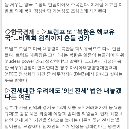
을 세우는 양국 수장의 만남이어서 주목된다. 이처럼 예고된 이
벤트 외에 북미 정상회담 가능성도 조심스레 제기된다.
◇
한국경제：▷
트럼프 또 "북한은 핵보유
국"…비핵화 원칙까지 흔들 건가
도널드 트럼프 미국 대통령이 북한을 핵보유국으로 다시 언급
했다. 트럼프 대통령은 그제 “나는 북한은 일종의 뉴클리어 파워
(nuclear power)라고 생각한다”고 말했다. 그러면서 김정은 북
한 국무위원장이 연락한다면 경주 아시아태평양경제협력체
(APEC) 정상회의 기간 중 비무장지대(DMZ)에서 만나고 싶다는
뜻을 밝혔다.
▷
전세대란 우려에도 '9년 전세' 법안 내놓겠
다는 여권
정부가 서울 전역과 경기도 12개 시를 토지거래허가제 등 ‘3중
규제’로 꽁꽁 묶은 와중에 여당과 범여권 의원들이 현재 최장 4
년인 전세 계약 기간을 9년으로 늘리는 이른바 ‘9년 전세법’을
밀어붙일 모양새다. 임차인의 주거 안정을 강화한다는 명분이