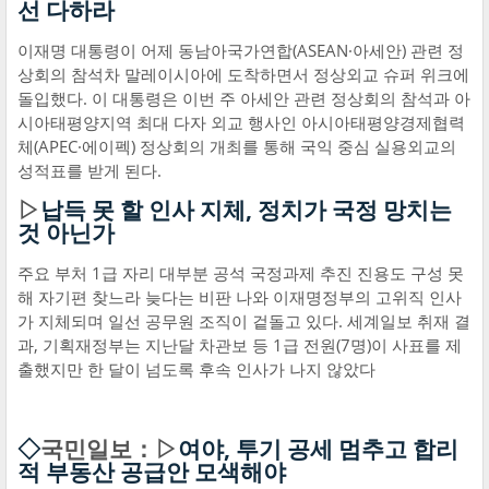
선 다하라
이재명 대통령이 어제 동남아국가연합(ASEAN·아세안) 관련 정
상회의 참석차 말레이시아에 도착하면서 정상외교 슈퍼 위크에
돌입했다. 이 대통령은 이번 주 아세안 관련 정상회의 참석과 아
시아태평양지역 최대 다자 외교 행사인 아시아태평양경제협력
체(APEC·에이펙) 정상회의 개최를 통해 국익 중심 실용외교의
성적표를 받게 된다.
▷
납득 못 할 인사 지체, 정치가 국정 망치는
것 아닌가
주요 부처 1급 자리 대부분 공석 국정과제 추진 진용도 구성 못
해 자기편 찾느라 늦다는 비판 나와 이재명정부의 고위직 인사
가 지체되며 일선 공무원 조직이 겉돌고 있다. 세계일보 취재 결
과, 기획재정부는 지난달 차관보 등 1급 전원(7명)이 사표를 제
출했지만 한 달이 넘도록 후속 인사가 나지 않았다
◇
국민일보：▷
여야, 투기 공세 멈추고 합리
적 부동산 공급안 모색해야