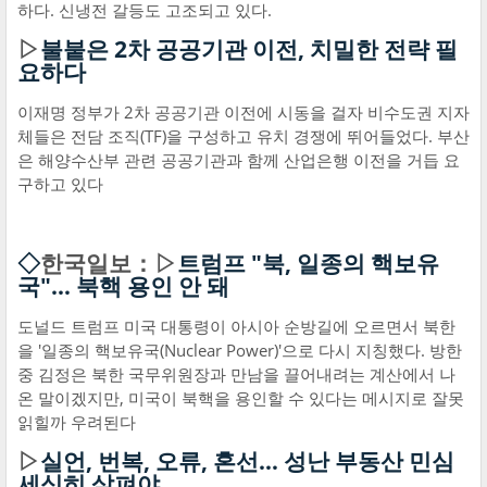
하다. 신냉전 갈등도 고조되고 있다.
▷
불붙은 2차 공공기관 이전, 치밀한 전략 필
요하다
이재명 정부가 2차 공공기관 이전에 시동을 걸자 비수도권 지자
체들은 전담 조직(TF)을 구성하고 유치 경쟁에 뛰어들었다. 부산
은 해양수산부 관련 공공기관과 함께 산업은행 이전을 거듭 요
구하고 있다
◇
한국일보：▷
트럼프 "북, 일종의 핵보유
국"… 북핵 용인 안 돼
도널드 트럼프 미국 대통령이 아시아 순방길에 오르면서 북한
을 '일종의 핵보유국(Nuclear Power)'으로 다시 지칭했다. 방한
중 김정은 북한 국무위원장과 만남을 끌어내려는 계산에서 나
온 말이겠지만, 미국이 북핵을 용인할 수 있다는 메시지로 잘못
읽힐까 우려된다
▷
실언, 번복, 오류, 혼선… 성난 부동산 민심
세심히 살펴야