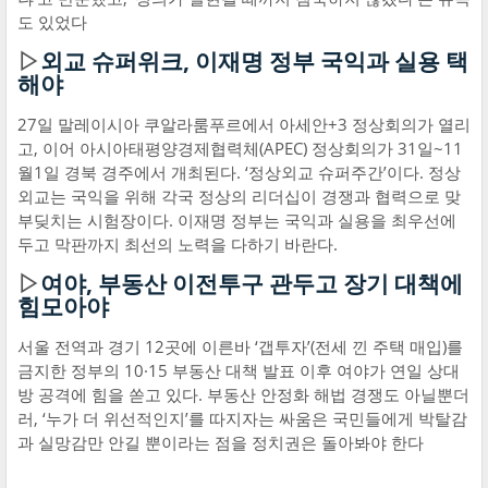
도 있었다
▷
외교 슈퍼위크, 이재명 정부 국익과 실용 택
해야
27일 말레이시아 쿠알라룸푸르에서 아세안+3 정상회의가 열리
고, 이어 아시아태평양경제협력체(APEC) 정상회의가 31일~11
월1일 경북 경주에서 개최된다. ‘정상외교 슈퍼주간’이다. 정상
외교는 국익을 위해 각국 정상의 리더십이 경쟁과 협력으로 맞
부딪치는 시험장이다. 이재명 정부는 국익과 실용을 최우선에
두고 막판까지 최선의 노력을 다하기 바란다.
▷
여야, 부동산 이전투구 관두고 장기 대책에
힘모아야
서울 전역과 경기 12곳에 이른바 ‘갭투자’(전세 낀 주택 매입)를
금지한 정부의 10·15 부동산 대책 발표 이후 여야가 연일 상대
방 공격에 힘을 쏟고 있다. 부동산 안정화 해법 경쟁도 아닐뿐더
러, ‘누가 더 위선적인지’를 따지자는 싸움은 국민들에게 박탈감
과 실망감만 안길 뿐이라는 점을 정치권은 돌아봐야 한다