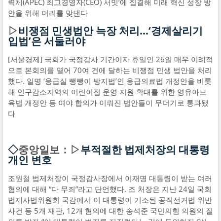
력체(APEC) 최고경영자(CEO) 서밋’에 집결해 미래 혁신 성장 방
안을 위해 머리를 맞댄다
▷
비쟁점 민생법안 늑장 처리…‘경제살리기
입법’은 서둘러야
[서울경제] 국회가 국정감사 기간이자 휴일인 26일 매우 이례적
으로 본회의를 열어 70여 건에 달하는 비쟁점 민생 법안을 처리
했다. 일명 ‘응급실 뺑뺑이 방지법’인 응급의료법 개정안을 비롯
해 인구감소지역의 어린이집 운영 지원 확대를 위한 영유아보
육법 개정안 등 여야 합의가 이뤄진 법안들이 무더기로 통과됐
다
◇
중앙일보：▷
부적절한 법제처장의 대통령
개인 변호
조원철 법제처장이 국정감사장에서 이재명 대통령이 받는 여러
혐의에 대해 “다 무죄”라고 단언했다. 조 처장은 지난 24일 국회
법제사법위원회 국감에서 이 대통령이 기소된 공직선거법 위반
사건 등 5개 재판, 12개 혐의에 대한 송석준 국민의힘 의원의 질