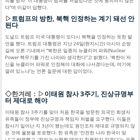
의를 받자 “이 대통령이 범죄를 저질렀다는 것에 동의하지 않는
다”며 이같이 답했다.
▷
트럼프의 방한, 북핵 인정하는 계기 돼선 안
된다
도널드 트럼프 미국 대통령이 또다시 북핵을 인정하는 듯한 발
언을 했다. 트럼프 대통령은 지난 24일(현지시간) 아시아 순방
길에 오른 기내에서 “북한은 일종의 뉴클리어 파워(Nuclear
Power·핵무기를 가진 나라)라 생각한다”고 밝혔다. ‘북한이 자
신을 뉴클리어 파워로 인정해야 대화에 나서겠다는데, 여기에
열려 있느냐’는 언론 질문에 대한 답이었다.
◇
한겨레：▷
이태원 참사 3주기, 진상규명부
터 제대로 해야
이태원 참사 3주기를 맞아 처음 한국을 방문한 외국인 희생자
유족들이 정부에 진상규명과 책임자 처벌을 요구했다. 이들은
참사가 일어난 지 3년이 됐는데도 원인조차 제대로 규명되지 않
은 것에 울분을 토로했다. 한 유족은 ‘안전한 나라 한국이 맞
냐’고 반문했고, ‘정의가 실현될 때까지 침묵하지 않겠다’는 유족