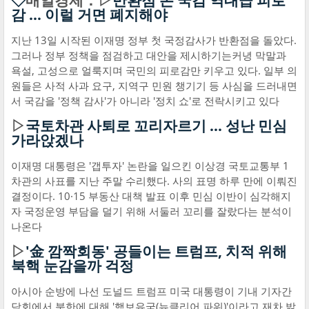
◇
매일경제：▷
반환점 돈 국감 역대급 피로
감 … 이럴 거면 폐지해야
지난 13일 시작된 이재명 정부 첫 국정감사가 반환점을 돌았다.
그러나 정부 정책을 점검하고 대안을 제시하기는커녕 막말과
욕설, 고성으로 얼룩지며 국민의 피로감만 키우고 있다. 일부 의
원들은 사적 사과 요구, 지역구 민원 챙기기 등 사심을 드러내면
서 국감을 '정책 감사'가 아니라 '정치 쇼'로 전락시키고 있다
▷
국토차관 사퇴로 꼬리자르기 … 성난 민심
가라앉겠나
이재명 대통령은 '갭투자' 논란을 일으킨 이상경 국토교통부 1
차관의 사표를 지난 주말 수리했다. 사의 표명 하루 만에 이뤄진
결정이다. 10·15 부동산 대책 발표 이후 민심 이반이 심각해지
자 국정운영 부담을 덜기 위해 서둘러 꼬리를 잘랐다는 분석이
나온다
▷
'金 깜짝회동' 공들이는 트럼프, 치적 위해
북핵 눈감을까 걱정
아시아 순방에 나선 도널드 트럼프 미국 대통령이 기내 기자간
담회에서 북한에 대해 '핵보유국(뉴클리어 파워)'이라고 재차 밝