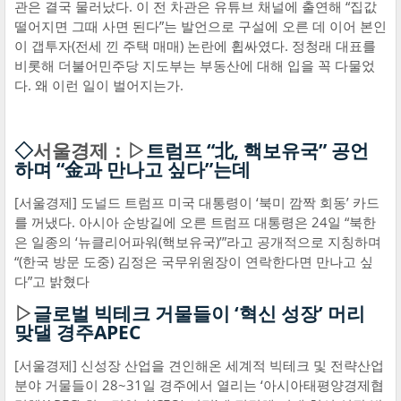
관은 결국 물러났다. 이 전 차관은 유튜브 채널에 출연해 “집값
떨어지면 그때 사면 된다”는 발언으로 구설에 오른 데 이어 본인
이 갭투자(전세 낀 주택 매매) 논란에 휩싸였다. 정청래 대표를
비롯해 더불어민주당 지도부는 부동산에 대해 입을 꼭 다물었
다. 왜 이런 일이 벌어지는가.
◇
서울경제：▷
트럼프 “北, 핵보유국” 공언
하며 “金과 만나고 싶다”는데
[서울경제] 도널드 트럼프 미국 대통령이 ‘북미 깜짝 회동’ 카드
를 꺼냈다. 아시아 순방길에 오른 트럼프 대통령은 24일 “북한
은 일종의 ‘뉴클리어파워(핵보유국)’”라고 공개적으로 지칭하며
“(한국 방문 도중) 김정은 국무위원장이 연락한다면 만나고 싶
다”고 밝혔다
▷
글로벌 빅테크 거물들이 ‘혁신 성장’ 머리
맞댈 경주APEC
[서울경제] 신성장 산업을 견인해온 세계적 빅테크 및 전략산업
분야 거물들이 28~31일 경주에서 열리는 ‘아시아태평양경제협