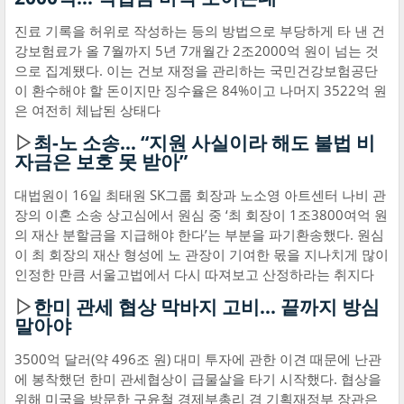
진료 기록을 허위로 작성하는 등의 방법으로 부당하게 타 낸 건
강보험료가 올 7월까지 5년 7개월간 2조2000억 원이 넘는 것
으로 집계됐다. 이는 건보 재정을 관리하는 국민건강보험공단
이 환수해야 할 돈이지만 징수율은 84%이고 나머지 3522억 원
은 여전히 체납된 상태다
▷
최-노 소송… “지원 사실이라 해도 불법 비
자금은 보호 못 받아”
대법원이 16일 최태원 SK그룹 회장과 노소영 아트센터 나비 관
장의 이혼 소송 상고심에서 원심 중 ‘최 회장이 1조3800여억 원
의 재산 분할금을 지급해야 한다’는 부분을 파기환송했다. 원심
이 최 회장의 재산 형성에 노 관장이 기여한 몫을 지나치게 많이
인정한 만큼 서울고법에서 다시 따져보고 산정하라는 취지다
▷
한미 관세 협상 막바지 고비… 끝까지 방심
말아야
3500억 달러(약 496조 원) 대미 투자에 관한 이견 때문에 난관
에 봉착했던 한미 관세협상이 급물살을 타기 시작했다. 협상을
위해 미국을 방문한 구윤철 경제부총리 겸 기획재정부 장관은