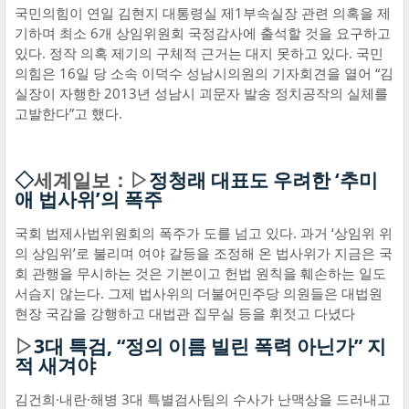
국민의힘이 연일 김현지 대통령실 제1부속실장 관련 의혹을 제
기하며 최소 6개 상임위원회 국정감사에 출석할 것을 요구하고
있다. 정작 의혹 제기의 구체적 근거는 대지 못하고 있다. 국민
의힘은 16일 당 소속 이덕수 성남시의원의 기자회견을 열어 “김
실장이 자행한 2013년 성남시 괴문자 발송 정치공작의 실체를
고발한다”고 했다.
◇
세계일보：▷
정청래 대표도 우려한 ‘추미
애 법사위’의 폭주
국회 법제사법위원회의 폭주가 도를 넘고 있다. 과거 ‘상임위 위
의 상임위’로 불리며 여야 갈등을 조정해 온 법사위가 지금은 국
회 관행을 무시하는 것은 기본이고 헌법 원칙을 훼손하는 일도
서슴지 않는다. 그제 법사위의 더불어민주당 의원들은 대법원
현장 국감을 강행하고 대법관 집무실 등을 휘젓고 다녔다
▷
3대 특검, “정의 이름 빌린 폭력 아닌가” 지
적 새겨야
김건희·내란·해병 3대 특별검사팀의 수사가 난맥상을 드러내고