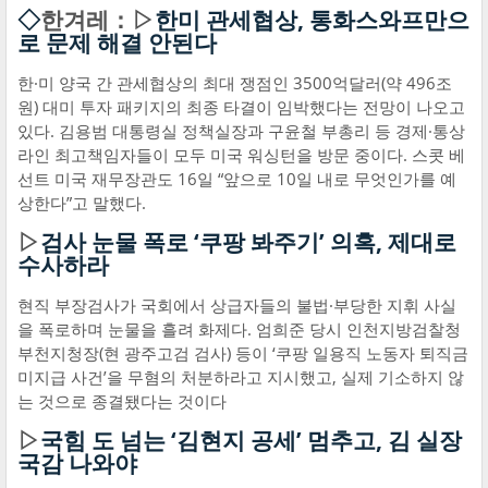
◇
한겨레：▷
한미 관세협상, 통화스와프만으
로 문제 해결 안된다
한·미 양국 간 관세협상의 최대 쟁점인 3500억달러(약 496조
원) 대미 투자 패키지의 최종 타결이 임박했다는 전망이 나오고
있다. 김용범 대통령실 정책실장과 구윤철 부총리 등 경제·통상
라인 최고책임자들이 모두 미국 워싱턴을 방문 중이다. 스콧 베
선트 미국 재무장관도 16일 “앞으로 10일 내로 무엇인가를 예
상한다”고 말했다.
▷
검사 눈물 폭로 ‘쿠팡 봐주기’ 의혹, 제대로
수사하라
현직 부장검사가 국회에서 상급자들의 불법·부당한 지휘 사실
을 폭로하며 눈물을 흘려 화제다. 엄희준 당시 인천지방검찰청
부천지청장(현 광주고검 검사) 등이 ‘쿠팡 일용직 노동자 퇴직금
미지급 사건’을 무혐의 처분하라고 지시했고, 실제 기소하지 않
는 것으로 종결됐다는 것이다
▷
국힘 도 넘는 ‘김현지 공세’ 멈추고, 김 실장
국감 나와야