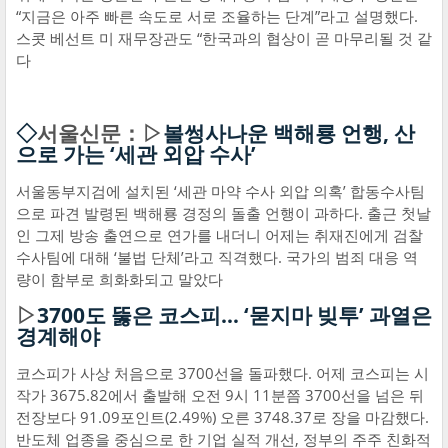
“지금은 아주 빠른 속도로 서로 조율하는 단계”라고 설명했다.
스콧 베선트 미 재무장관도 “한국과의 협상이 곧 마무리될 것 같
다
◇
서울신문：▷
볼썽사나운 백해룡 언행, 산
으로 가는 ‘세관 외압 수사’
서울동부지검에 설치된 ‘세관 마약 수사 외압 의혹’ 합동수사팀
으로 파견 발령된 백해룡 경정의 돌출 언행이 과하다. 출근 첫날
인 그제 방송 출연으로 연가를 내더니 어제는 취재진에게 검찰
수사팀에 대해 ‘불법 단체’라고 직격했다. 국가의 범죄 대응 역
량이 함부로 희화화되고 말았다
▷
3700도 뚫은 코스피… ‘묻지마 빚투’ 과열은
경계해야
코스피가 사상 처음으로 3700선을 돌파했다. 어제 코스피는 시
작가 3675.82에서 출발해 오전 9시 11분쯤 3700선을 넘은 뒤
전장보다 91.09포인트(2.49%) 오른 3748.37로 장을 마감했다.
반도체 업종을 중심으로 한 기업 실적 개선, 정부의 주주 친화적