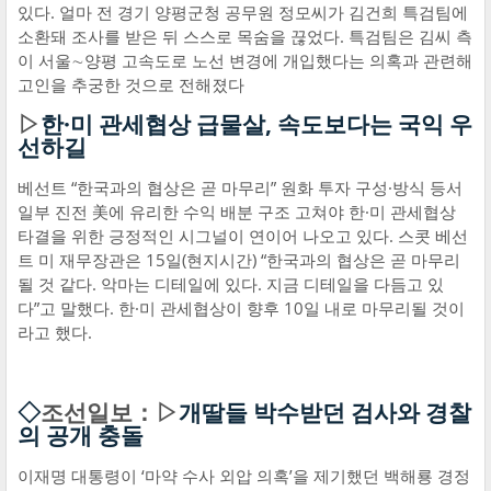
있다. 얼마 전 경기 양평군청 공무원 정모씨가 김건희 특검팀에
소환돼 조사를 받은 뒤 스스로 목숨을 끊었다. 특검팀은 김씨 측
이 서울∼양평 고속도로 노선 변경에 개입했다는 의혹과 관련해
고인을 추궁한 것으로 전해졌다
▷
한·미 관세협상 급물살, 속도보다는 국익 우
선하길
베선트 “한국과의 협상은 곧 마무리” 원화 투자 구성·방식 등서
일부 진전 美에 유리한 수익 배분 구조 고쳐야 한·미 관세협상
타결을 위한 긍정적인 시그널이 연이어 나오고 있다. 스콧 베선
트 미 재무장관은 15일(현지시간) “한국과의 협상은 곧 마무리
될 것 같다. 악마는 디테일에 있다. 지금 디테일을 다듬고 있
다”고 말했다. 한·미 관세협상이 향후 10일 내로 마무리될 것이
라고 했다.
◇
조선일보：▷
개딸들 박수받던 검사와 경찰
의 공개 충돌
이재명 대통령이 ‘마약 수사 외압 의혹’을 제기했던 백해룡 경정