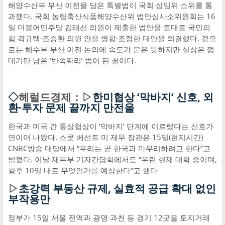
해양수산부 부산 이전을 담은 특별법이 국회 상임위 소위를 통
과했다. 국회 농림축산식품해양수산위 법안심사소위원회는 16
일 더불어민주당 김태선 의원이 제출한 법안을 토대로 국민의
힘 곽규택·조승환 의원 안을 병합·조정한 대안을 의결했다. 겉으
로는 해수부 부산 이전 논의에 속도가 붙은 듯하지만 실상은 껍
데기만 남은 ‘반쪽짜리’ 법이 된 꼴이다.
◇
헤럴드경제：▷
한미협상 ‘막바지’ 신호, 외
환·투자 문제 끝까지 만전을
한국과 미국 간 통상협상이 ‘막바지’ 단계에 이르렀다는 신호가
연이어 나왔다. 스콧 베선트 미 재무 장관은 15일(현지시간)
CNBC방송 대담에서 “우리는 곧 한국과 마무리하려고 한다”고
밝혔다. 이날 재무부 기자간담회에서도 “우린 현재 대화 중이며,
향후 10일 내로 무엇인가를 예상한다”고 했다
▷
초강력 부동산 규제, 실효적 공급 확대 없인
부작용만
정부가 15일 서울 전역과 광명·과천 등 경기 12곳을 토지거래