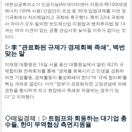
대한상공회의소가 인공지능(AI) 데이터센터 지원과 RE100(재생
에너지 100% 사용) 산업단지 조성 등 30개 입법과제를 이번 정
기국회에서 처리해달라고 국회에 촉구했다. 특히 22대 국회에
서 여야가 모두 발의한 반도체산업 지원법과 벤처투자법 등 14
개는 여야 이견이 없는 공통 관심사로 늦어질 이유가 없다는 것
이다
▷
李 "관료화된 규제가 경제회복 족쇄", 백번
맞는 말
이재명 대통령은 16일 서울 용산 대통령실에서 열린 제2차 규
제합리화 전략회의를 통해 "경제를 회복시키고 민생을 강화하
려면 기업활동, 경제활동이 활성화돼야 한다"며 '규제 합리화'를
핵심 과제로 꼽았다. 이어 "정부가 관료화되면 고정관념에 의해
권한을 행사하게 되고 현장에서 족쇄로 작용하는 경우가 있
다"고 지적했다
◇
매일경제：▷
트럼프와 회동하는 대기업 총
수들, 한미 무역협상 측면지원을