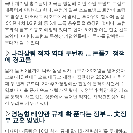
국내 대기업 총수들이 미국을 방문해 이번 주말 도널드 트럼프
대통령과 만난다고 한다. 손정의 일본 소프트뱅크 회장이 트럼
프 별장인 마러라고 리조트에서 열리는 투자유치 행사에 삼성
·SK·현대차·LG·한화 등 5개 그룹 총수들을 초청한 것이다. 트럼
프와의 골프 회동도 예정돼 있다고 한다. 하지만 이는 단순 친목
모임이 아니다. 트럼프 특성상 기업인들에게 투자를 압박하는
무대가 될 수 있다.
▷
나라살림 적자 역대 두번째 … 돈풀기 정책
에 경고음
올해 들어 8월까지 나라 살림 적자 규모가 88조원을 넘어섰다.
코로나19 팬데믹으로 대규모 재정이 집행됐던 2020년 이후 역
대 두 번째 규모다. 2차 추가경정예산 집행이 본격화하면서 수
입보다 지출 증가 속도가 빨라진 탓이다. 정부가 확장 재정 기조
를 분명히 하고 있는 상황에서 늘어난 적자는 재정건전성에 대
한 우려를 키우고 있다.
▷
영농형 태양광 규제 확 푼다는 정부 … 文정
부 교훈 잊었나
이재명 대통령은 16일 '핵심 규제 합리화 전략회의'를 주재하고