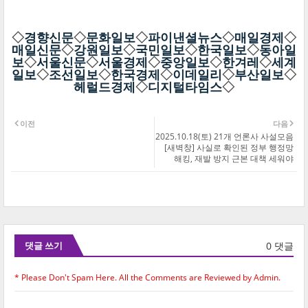
◇
경향신문
◇
문화일보
◇
파이낸셜뉴스
◇
매일경제
◇
매일신문
◇
강원일보
◇
국민일보
◇
한국일보
◇
동아일
보
◇
서울신문
◇
서울경제
◇
중앙일보
◇
한겨레
◇
세계
일보
◇
조선일보
◇
한국경제
◇
이데일리
◇
부산일보
◇
헤럴드경제
◇
디지털타임스
◇
이전
다음
2025.10.18(토) 21개 언론사 사설모음
[새벽창] 사실로 확인된 정부 행정망
해킹, 재발 방지 근본 대책 세워야
0 댓글
댓글 쓰기
* Please Don't Spam Here. All the Comments are Reviewed by Admin.