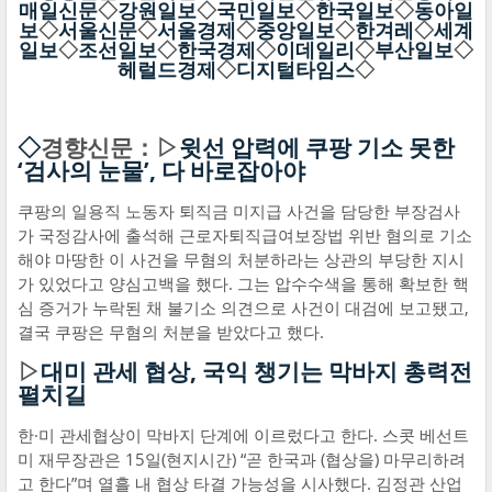
매일신문
◇
강원일보
◇
국민일보
◇
한국일보
◇
동아일
보
◇
서울신문
◇
서울경제
◇
중앙일보
◇
한겨레
◇
세계
일보
◇
조선일보
◇
한국경제
◇
이데일리
◇
부산일보
◇
헤럴드경제
◇
디지털타임스
◇
◇
경향신문：▷
윗선 압력에 쿠팡 기소 못한
‘검사의 눈물’, 다 바로잡아야
쿠팡의 일용직 노동자 퇴직금 미지급 사건을 담당한 부장검사
가 국정감사에 출석해 근로자퇴직급여보장법 위반 혐의로 기소
해야 마땅한 이 사건을 무혐의 처분하라는 상관의 부당한 지시
가 있었다고 양심고백을 했다. 그는 압수수색을 통해 확보한 핵
심 증거가 누락된 채 불기소 의견으로 사건이 대검에 보고됐고,
결국 쿠팡은 무혐의 처분을 받았다고 했다.
▷
대미 관세 협상, 국익 챙기는 막바지 총력전
펼치길
한·미 관세협상이 막바지 단계에 이르렀다고 한다. 스콧 베선트
미 재무장관은 15일(현지시간) “곧 한국과 (협상을) 마무리하려
고 한다”며 열흘 내 협상 타결 가능성을 시사했다. 김정관 산업