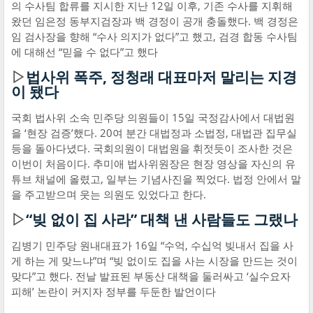
의 수사팀 합류를 지시한 지난 12일 이후, 기존 수사를 지휘해
왔던 임은정 동부지검장과 백 경정이 공개 충돌했다. 백 경정은
임 검사장을 향해 “수사 의지가 없다”고 했고, 검경 합동 수사팀
에 대해선 “믿을 수 없다”고 했다
▷
법사위 폭주, 정청래 대표마저 말리는 지경
이 됐다
국회 법사위 소속 민주당 의원들이 15일 국정감사에서 대법원
을 ‘현장 검증’했다. 20여 분간 대법정과 소법정, 대법관 집무실
등을 돌아다녔다. 국회의원이 대법원을 휘젓듯이 조사한 것은
이번이 처음이다. 추미애 법사위원장은 현장 영상을 자신의 유
튜브 채널에 올렸고, 일부는 기념사진을 찍었다. 법정 안에서 말
을 주고받으며 웃는 의원도 있었다고 한다.
▷
“빚 없이 집 사라” 대책 낸 사람들도 그랬나
김병기 민주당 원내대표가 16일 “수억, 수십억 빚내서 집을 사
게 하는 게 맞느냐”며 “빚 없이도 집을 사는 시장을 만드는 것이
맞다”고 했다. 전날 발표된 부동산 대책을 둘러싸고 ‘실수요자
피해’ 논란이 커지자 정부를 두둔한 발언이다