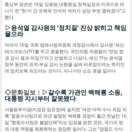
통상부 장관은 16일 김용범 대통령실 정책실장과 미국으로 떠
나기 전 “한·미 간 오해와 인식의 격차가 상당 부분 좁혀졌다”고
했다
▷
윤석열 감사원의 ‘정치질’ 진상 밝히고 책임
물으라
여야가 16일 국회 법제사법위원회 국정감사에서 감사원 ‘쇄신
태스크포스(TF)’를 두고 충돌했다. 국민의힘 의원들이 ‘전임 정
권 감사 결과 뒤집기’라고 반발하고 나섰다. 쇄신 TF는 윤석열
정부 동안의 표적·부실 감사 논란을 살펴 바로잡으려는 취지인
데 정치보복 의도라는 것이다. 지나가던 소도 웃을 일이다
◇
문화일보：▷
갈수록 가관인 백해룡 소동,
대통령 지시부터 잘못됐다
서울동부지검(지검장 임은정)에 설치된 ‘세관 마약 수사 외압 의
혹’ 합동수사팀으로 파견 발령된 백해룡 경정이 출근 첫날인 16
일 “합동수사팀은 불법단체”라는 입장을 밝힌 것은, 국가의 범
죄 대응 역량을 희화화하는 참담한 일이다. 그는 “검찰도 수사