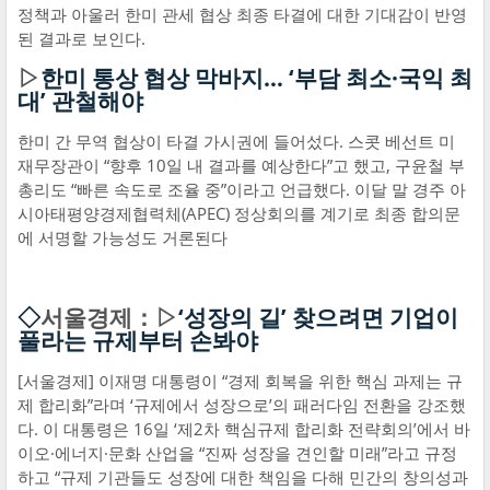
정책과 아울러 한미 관세 협상 최종 타결에 대한 기대감이 반영
된 결과로 보인다.
▷
한미 통상 협상 막바지… ‘부담 최소·국익 최
대’ 관철해야
한미 간 무역 협상이 타결 가시권에 들어섰다. 스콧 베선트 미
재무장관이 “향후 10일 내 결과를 예상한다”고 했고, 구윤철 부
총리도 “빠른 속도로 조율 중”이라고 언급했다. 이달 말 경주 아
시아태평양경제협력체(APEC) 정상회의를 계기로 최종 합의문
에 서명할 가능성도 거론된다
◇
서울경제：▷
‘성장의 길’ 찾으려면 기업이
풀라는 규제부터 손봐야
[서울경제] 이재명 대통령이 “경제 회복을 위한 핵심 과제는 규
제 합리화”라며 ‘규제에서 성장으로’의 패러다임 전환을 강조했
다. 이 대통령은 16일 ‘제2차 핵심규제 합리화 전략회의’에서 바
이오·에너지·문화 산업을 “진짜 성장을 견인할 미래”라고 규정
하고 “규제 기관들도 성장에 대한 책임을 다해 민간의 창의성과