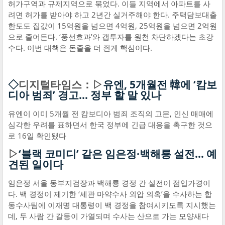
허가구역과 규제지역으로 묶었다. 이들 지역에서 아파트를 사
려면 허가를 받아야 하고 2년간 실거주해야 한다. 주택담보대출
한도도 집값이 15억원을 넘으면 4억원, 25억원을 넘으면 2억원
으로 줄어든다. ‘풍선효과’와 갭투자를 원천 차단하겠다는 초강
수다. 이번 대책은 돈줄을 더 죈게 핵심이다.
◇
디지털타임스：▷
유엔, 5개월전 韓에 ‘캄보
디아 범죄’ 경고… 정부 할 말 있나
유엔이 이미 5개월 전 캄보디아 범죄 조직의 고문, 인신 매매에
심각한 우려를 표하면서 한국 정부에 긴급 대응을 촉구한 것으
로 16일 확인됐다
▷
‘블랙 코미디’ 같은 임은정·백해룡 설전… 예
견된 일이다
임은정 서울 동부지검장과 백해룡 경정 간 설전이 점입가경이
다. 백 경정이 제기한 ‘세관 마약수사 외압 의혹’을 수사하는 합
동수사팀에 이재명 대통령이 백 경정을 참여시키도록 지시했는
데, 두 사람 간 갈등이 가열되며 수사는 산으로 가는 모양새다