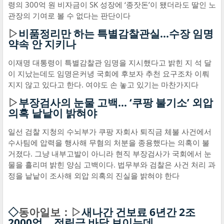
령의 300억 원 비자금이 SK 성장에 ‘종잣돈’이 됐더라도 딸인 노
관장의 기여로 볼 수 없다는 판단이다
▷
비품정리만 하는 특별감찰관실...수장 임명
약속 안 지키나
이재명 대통령이 특별감찰관 임명을 지시했다고 밝힌 지 석 달
이 지났는데도 임명은커녕 국회에 후보자 추천 요구조차 이뤄
지지 않고 있다고 한다. 여야도 손 놓고 있기는 마찬가지다
▷
부장검사의 눈물 고백… ‘쿠팡 불기소’ 외압
의혹 낱낱이 밝혀야
일선 검찰 지청의 수뇌부가 쿠팡 자회사 퇴직금 체불 사건에서
수사팀에 압력을 행사해 무혐의 처분을 종용했다는 의혹이 불
거졌다. 그냥 내부고발이 아니라 현직 부장검사가 국회에서 눈
물을 흘리며 밝힌 양심 고백이다. 법무부와 검찰은 사건 처리 과
정을 낱낱이 조사해 외압 의혹의 진실을 밝혀야 한다
◇
동아일보：▷
새나간 건보료 6년간 2조
2000억… 적립금 바닥 보이는데