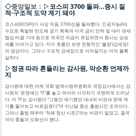
◇
중앙일보：▷
코스피 3700 돌파…증시 질
적·구조적 도약 계기 돼야
코스피(KOSPI)가 사상 처음 3700선을 돌파했다. 인공지능(AI)
수요로 촉발된 반도체 경기 회복과 미국 금리 인하 및 대미 관세
협상 타결 기대 등으로 외국인 자금이 유입되면서 증시는 상승
세를 이어가고 있다. 지수 흐름만 보면 전형적인 ‘불장’(강세장)
의 양상이다. 그러나 구조적 강세장으로 이어질지는 아직 불확
실하다.
▷
정권 따라 흔들리는 감사원, 악순환 언제까
지
감사원에 대한 어제 국회 법제사법위원회의 국정감사에서는 감
사원의 ‘운영쇄신 TF’를 놓고 여야의 시각차가 극명하게 드러났
다. 이 TF는 감사원이 “그동안 제기됐던 대내외 비판과 문제 제
기를 돌아보고 바로잡겠다”며 지난달 중순 출범시킨 조직이다.
그러나 출범 때부터 ‘적폐 청산 시즌2’라는 비판이 일었고, 결국
여야 충돌의 도화선이 됐다.