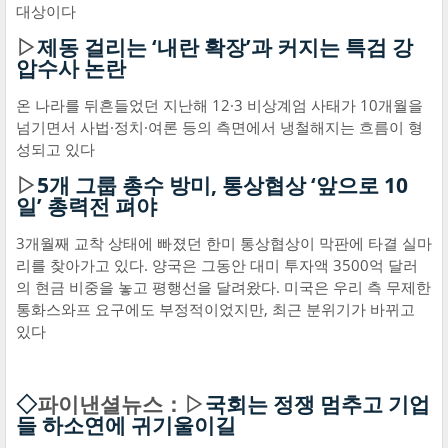
대상이다
▷
제동 걸리는 ‘내란 확장’과 커지는 특검 강
압수사 논란
온 나라를 뒤흔들었던 지난해 12·3 비상계엄 사태가 10개월을
넘기면서 사법·정치·여론 등의 측면에서 냉철해지는 흐름이 형
성되고 있다
▷
5개 그룹 총수 방미, 통상협상 ‘앞으로 10
일’ 총력전 펴야
3개월째 교착 상태에 빠졌던 한미 통상협상이 막판에 타결 실마
리를 찾아가고 있다. 양국은 그동안 대미 투자액 3500억 달러
의 현금 비중을 놓고 평행선을 달려왔다. 미국은 우리 측 무제한
통화스와프 요구에도 부정적이었지만, 최근 분위기가 바뀌고
있다
◇
파이낸셜뉴스：▷
국회는 정쟁 멈추고 기업
들 하소연에 귀기울이길