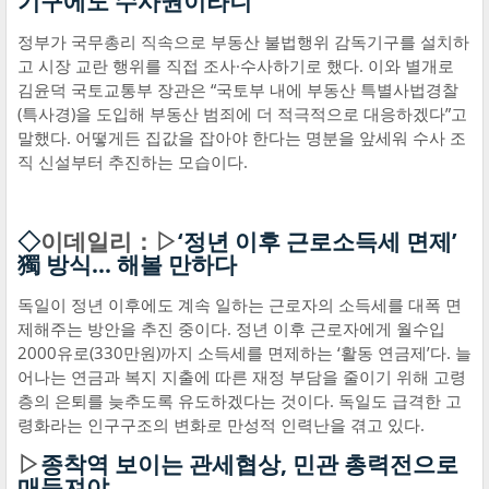
기구에도 수사권이라니
정부가 국무총리 직속으로 부동산 불법행위 감독기구를 설치하
고 시장 교란 행위를 직접 조사·수사하기로 했다. 이와 별개로
김윤덕 국토교통부 장관은 “국토부 내에 부동산 특별사법경찰
(특사경)을 도입해 부동산 범죄에 더 적극적으로 대응하겠다”고
말했다. 어떻게든 집값을 잡아야 한다는 명분을 앞세워 수사 조
직 신설부터 추진하는 모습이다.
◇
이데일리：▷
‘정년 이후 근로소득세 면제’
獨 방식... 해볼 만하다
독일이 정년 이후에도 계속 일하는 근로자의 소득세를 대폭 면
제해주는 방안을 추진 중이다. 정년 이후 근로자에게 월수입
2000유로(330만원)까지 소득세를 면제하는 ‘활동 연금제’다. 늘
어나는 연금과 복지 지출에 따른 재정 부담을 줄이기 위해 고령
층의 은퇴를 늦추도록 유도하겠다는 것이다. 독일도 급격한 고
령화라는 인구구조의 변화로 만성적 인력난을 겪고 있다.
▷
종착역 보이는 관세협상, 민관 총력전으로
매듭져야