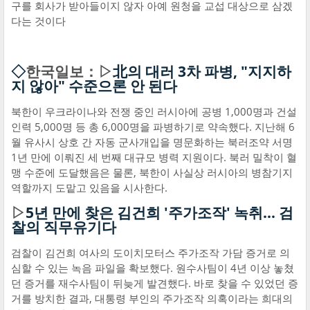
구를 회사가 받아들이지 않자 아예 원청을 교섭 대상으로 삼겠
다는 것이다
◇
한국일보：▷
北의 대러 3차 파병, "지지하
지 않아" 수준으론 안 된다
북한이 우크라이나와 전쟁 중인 러시아에 공병 1,000명과 건설
인력 5,000명 등 총 6,000명을 파병하기로 약속했다. 지난해 6
월 유사시 상호 간 자동 군사개입을 명문화하는 북러조약 서명
1년 만에 이뤄진 세 번째 대규모 병력 지원이다. 북러 밀착이 혈
맹 수준에 도달했음은 물론, 북한이 사실상 러시아의 병참기지
역할까지 도맡고 있음을 시사한다.
▷
5년 만에 찾은 김건희 '주가조작' 녹취… 검
찰의 직무유기다
검찰이 김건희 여사의 도이치모터스 주가조작 가담 증거로 의
심할 수 있는 녹음 파일을 확보했다. 원수사팀이 4년 이상 놓쳤
던 증거를 재수사팀이 뒤늦게 발견했다. 바로 찾을 수 있었던 증
거를 방치한 결과, 대통령 부인의 주가조작 의혹이라는 희대의