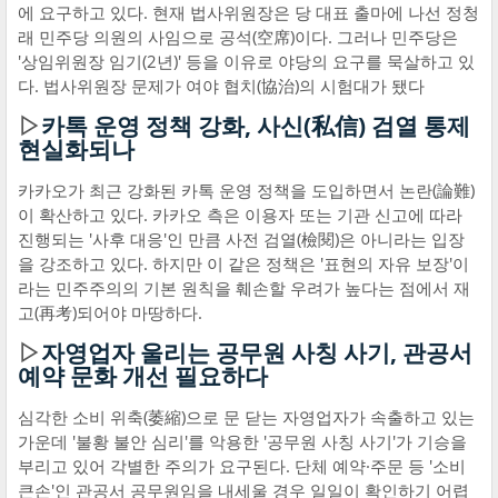
에 요구하고 있다. 현재 법사위원장은 당 대표 출마에 나선 정청
래 민주당 의원의 사임으로 공석(空席)이다. 그러나 민주당은
'상임위원장 임기(2년)' 등을 이유로 야당의 요구를 묵살하고 있
다. 법사위원장 문제가 여야 협치(協治)의 시험대가 됐다
▷
카톡 운영 정책 강화, 사신(私信) 검열 통제
현실화되나
카카오가 최근 강화된 카톡 운영 정책을 도입하면서 논란(論難)
이 확산하고 있다. 카카오 측은 이용자 또는 기관 신고에 따라
진행되는 '사후 대응'인 만큼 사전 검열(檢閱)은 아니라는 입장
을 강조하고 있다. 하지만 이 같은 정책은 '표현의 자유 보장'이
라는 민주주의의 기본 원칙을 훼손할 우려가 높다는 점에서 재
고(再考)되어야 마땅하다.
▷
자영업자 울리는 공무원 사칭 사기, 관공서
예약 문화 개선 필요하다
심각한 소비 위축(萎縮)으로 문 닫는 자영업자가 속출하고 있는
가운데 '불황 불안 심리'를 악용한 '공무원 사칭 사기'가 기승을
부리고 있어 각별한 주의가 요구된다. 단체 예약·주문 등 '소비
큰손'인 관공서 공무원임을 내세울 경우 일일이 확인하기 어렵