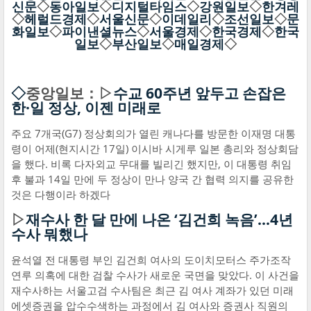
신문
◇
동아일보
◇
디지털타임스
◇
강원일보
◇
한겨레
◇
헤럴드경제
◇
서울신문
◇
이데일리
◇
조선일보
◇
문
화일보
◇
파이낸셜뉴스
◇
서울경제
◇
한국경제
◇
한국
일보
◇
부산일보
◇
매일경제
◇
◇
중앙일보：▷
수교 60주년 앞두고 손잡은
한·일 정상, 이젠 미래로
주요 7개국(G7) 정상회의가 열린 캐나다를 방문한 이재명 대통
령이 어제(현지시간 17일) 이시바 시게루 일본 총리와 정상회담
을 했다. 비록 다자외교 무대를 빌리긴 했지만, 이 대통령 취임
후 불과 14일 만에 두 정상이 만나 양국 간 협력 의지를 공유한
것은 다행이라 하겠다
▷
재수사 한 달 만에 나온 ‘김건희 녹음’…4년
수사 뭐했나
윤석열 전 대통령 부인 김건희 여사의 도이치모터스 주가조작
연루 의혹에 대한 검찰 수사가 새로운 국면을 맞았다. 이 사건을
재수사하는 서울고검 수사팀은 최근 김 여사 계좌가 있던 미래
에셋증권을 압수수색하는 과정에서 김 여사와 증권사 직원의