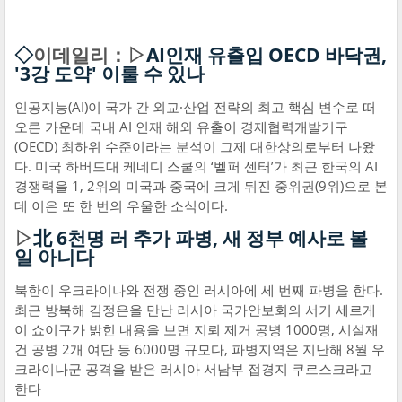
◇
이데일리：▷
AI인재 유출입 OECD 바닥권,
'3강 도약' 이룰 수 있나
인공지능(AI)이 국가 간 외교·산업 전략의 최고 핵심 변수로 떠
오른 가운데 국내 AI 인재 해외 유출이 경제협력개발기구
(OECD) 최하위 수준이라는 분석이 그제 대한상의로부터 나왔
다. 미국 하버드대 케네디 스쿨의 ‘벨퍼 센터’가 최근 한국의 AI
경쟁력을 1, 2위의 미국과 중국에 크게 뒤진 중위권(9위)으로 본
데 이은 또 한 번의 우울한 소식이다.
▷
北 6천명 러 추가 파병, 새 정부 예사로 볼
일 아니다
북한이 우크라이나와 전쟁 중인 러시아에 세 번째 파병을 한다.
최근 방북해 김정은을 만난 러시아 국가안보회의 서기 세르게
이 쇼이구가 밝힌 내용을 보면 지뢰 제거 공병 1000명, 시설재
건 공병 2개 여단 등 6000명 규모다, 파병지역은 지난해 8월 우
크라이나군 공격을 받은 러시아 서남부 접경지 쿠르스크라고
한다