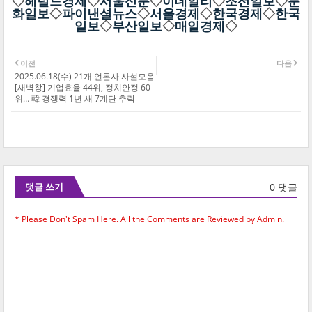
◇
헤럴드경제
◇
서울신문
◇
이데일리
◇
조선일보
◇
문
화일보
◇
파이낸셜뉴스
◇
서울경제
◇
한국경제
◇
한국
일보
◇
부산일보
◇
매일경제
◇
이전
다음
2025.06.18(수) 21개 언론사 사설모음
[새벽창] 기업효율 44위, 정치안정 60
위… 韓 경쟁력 1년 새 7계단 추락
0 댓글
댓글 쓰기
* Please Don't Spam Here. All the Comments are Reviewed by Admin.