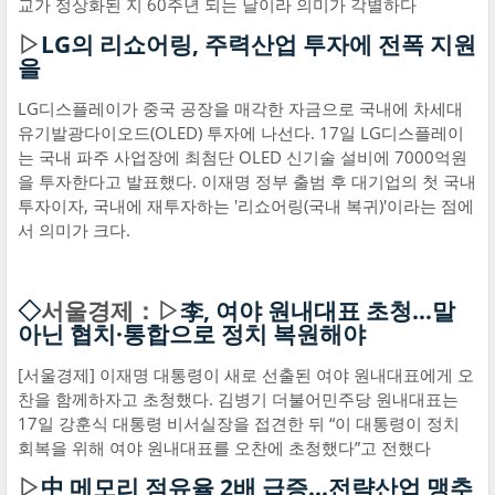
교가 정상화된 지 60주년 되는 날이라 의미가 각별하다
▷
LG의 리쇼어링, 주력산업 투자에 전폭 지원
을
LG디스플레이가 중국 공장을 매각한 자금으로 국내에 차세대
유기발광다이오드(OLED) 투자에 나선다. 17일 LG디스플레이
는 국내 파주 사업장에 최첨단 OLED 신기술 설비에 7000억원
을 투자한다고 발표했다. 이재명 정부 출범 후 대기업의 첫 국내
투자이자, 국내에 재투자하는 '리쇼어링(국내 복귀)'이라는 점에
서 의미가 크다.
◇
서울경제：▷
李, 여야 원내대표 초청…말
아닌 협치·통합으로 정치 복원해야
[서울경제] 이재명 대통령이 새로 선출된 여야 원내대표에게 오
찬을 함께하자고 초청했다. 김병기 더불어민주당 원내대표는
17일 강훈식 대통령 비서실장을 접견한 뒤 “이 대통령이 정치
회복을 위해 여야 원내대표를 오찬에 초청했다”고 전했다
▷
中 메모리 점유율 2배 급증…전략산업 맹추