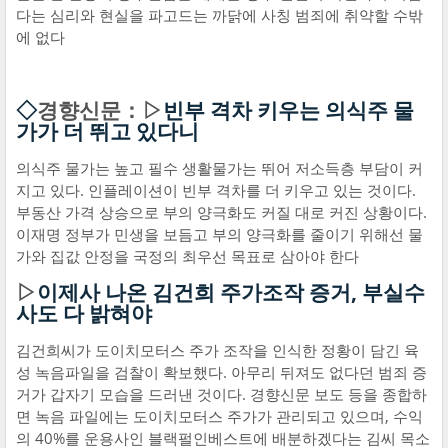
다는 심리와 현실을 파고드는 까닭에 사칭 범죄에 취약할 수밖
에 없다
◇
경향신문：▷
빈부 격차 키우는 의식주 물
가가 더 뛰고 있다니
의식주 물가는 높고 필수 생활물가는 뛰어 저소득층 부담이 커
지고 있다. 인플레이션이 빈부 격차를 더 키우고 있는 것이다.
부동산 가격 상승으로 부의 양극화도 커질 대로 커진 상황이다.
이재명 정부가 민생을 보듬고 부의 양극화를 줄이기 위해선 물
가와 집값 안정을 국정의 최우선 목표로 삼아야 한다
▷
이제사 나온 김건희 주가조작 증거, 부실수
사도 다 밝혀야
김건희씨가 도이치모터스 주가 조작을 인식한 정황이 담긴 육
성 녹음파일을 검찰이 확보했다. 아무리 뒤져도 없다던 범죄 증
거가 갑자기 모습을 드러낸 것이다. 경향신문 보도 등을 종합하
면 녹음 파일에는 도이치모터스 주가가 관리되고 있으며, 수익
의 40%를 운용사인 블랙펄인베스트에 배분하겠다는 김씨 목소