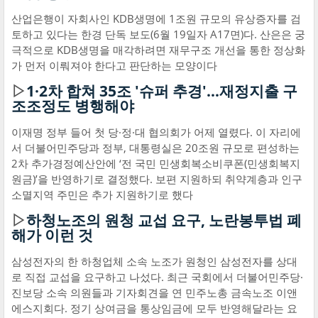
산업은행이 자회사인 KDB생명에 1조원 규모의 유상증자를 검
토하고 있다는 한경 단독 보도(6월 19일자 A17면)다. 산은은 궁
극적으로 KDB생명을 매각하려면 재무구조 개선을 통한 정상화
가 먼저 이뤄져야 한다고 판단하는 모양이다
▷
1·2차 합쳐 35조 '슈퍼 추경'…재정지출 구
조조정도 병행해야
이재명 정부 들어 첫 당·정·대 협의회가 어제 열렸다. 이 자리에
서 더불어민주당과 정부, 대통령실은 20조원 규모로 편성하는
2차 추가경정예산안에 ‘전 국민 민생회복소비쿠폰(민생회복지
원금)’을 반영하기로 결정했다. 보편 지원하되 취약계층과 인구
소멸지역 주민은 추가 지원하기로 했다
▷
하청노조의 원청 교섭 요구, 노란봉투법 폐
해가 이런 것
삼성전자의 한 하청업체 소속 노조가 원청인 삼성전자를 상대
로 직접 교섭을 요구하고 나섰다. 최근 국회에서 더불어민주당·
진보당 소속 의원들과 기자회견을 연 민주노총 금속노조 이앤
에스지회다. 정기 상여금을 통상임금에 모두 반영해달라는 요