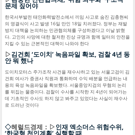
문제 짚어야
한국서부발전 태안화력발전소에서 끼임 사고로 숨진 김충현씨
의 영결식이 사고 발생 16일 만인 18일 치러졌다. 정부는 재발
방지 대책을 논의하는 민관협의체를 구성하겠다고 이날 밝혔
다. 고인의 사망에 대한 철저한 진상 규명과 함께 일터의 안전을
지킬 수 있는 근본적인 대책이 나와야 한다
▷
김건희 ‘도이치’ 녹음파일 확보, 검찰 4년 동
안 뭐 했나
도이치모터스 주가조작 사건을 재수사하고 있는 서울고검이 김
건희 여사가 증권사 직원과 통화하며 수익 배분을 언급하는 내
용의 육성 녹음파일을 확보했다. 서울중앙지검의 무혐의 논리
를 뒤집는 물증이다. 검찰이 수사를 시작한 지 4년이 되어가는
데 기초적인 수사도 하지 않고 봐주고 있었다는 사실이 재수사
로 드러난 것이다
◇
헤럴드경제：▷
인재 엑소더스 위험수위,
‘한국형 천인계획’ 실행할 때