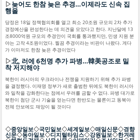
▷
늦어도 한참 늦은 추경…이제라도 신속 집
행을
당정은 18일 정책협의회를 열고 최소 20조원 규모의 2차 추가
경정예산을 편성한다는 데 의견을 모았다고 한다. 지난달에 13
조8000억원 규모의 추경안이 국회를 통과했지만, 민생 지원 분
야는 고작 4조원이었다. 찔끔 추경이라는 비판이 나왔다. 게다
가 이마저도 한참 늦은 추경이었다
▷
北, 러에 6천명 추가 파병…韓美공조로 밀
착 저지해야
북한이 러시아의 우크라이나 전쟁을 지원하기 위해 추가 파병
을 결정했다. 이재명 정부가 새로 출범한 뒤에도 북한이 러시아
와 밀착을 강화한다는 점에서 우려를 금할 수 없다. 파병 대가로
북한이 첨단 군사 기술을 얻는다면 한반도는 물론이고 동북아
전체 안보에도 재앙이 될 것이다
◇
중앙일보
◇
국민일보
◇
세계일보
◇
매일신문
◇
경향
신문
◇
동아일보
◇
디지털타임스
◇
강원일보
◇
한겨레