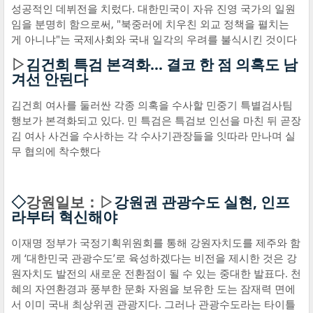
성공적인 데뷔전을 치렀다. 대한민국이 자유 진영 국가의 일원
임을 분명히 함으로써, "북중러에 치우친 외교 정책을 펼치는
게 아니냐"는 국제사회와 국내 일각의 우려를 불식시킨 것이다
▷
김건희 특검 본격화… 결코 한 점 의혹도 남
겨선 안된다
김건희 여사를 둘러싼 각종 의혹을 수사할 민중기 특별검사팀
행보가 본격화되고 있다. 민 특검은 특검보 인선을 마친 뒤 곧장
김 여사 사건을 수사하는 각 수사기관장들을 잇따라 만나며 실
무 협의에 착수했다
◇
강원일보：▷
강원권 관광수도 실현, 인프
라부터 혁신해야
이재명 정부가 국정기획위원회를 통해 강원자치도를 제주와 함
께 ‘대한민국 관광수도’로 육성하겠다는 비전을 제시한 것은 강
원자치도 발전의 새로운 전환점이 될 수 있는 중대한 발표다. 천
혜의 자연환경과 풍부한 문화 자원을 보유한 도는 잠재력 면에
서 이미 국내 최상위권 관광지다. 그러나 관광수도라는 타이틀