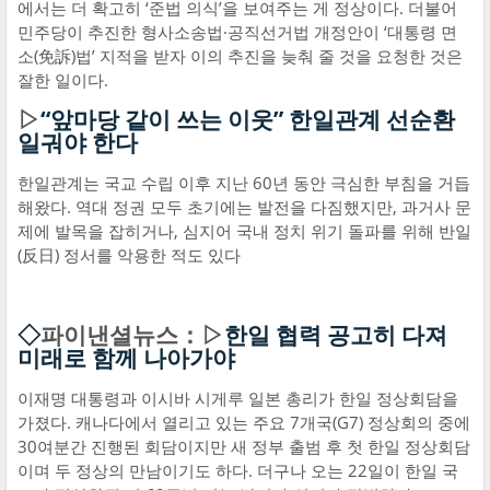
에서는 더 확고히 ‘준법 의식’을 보여주는 게 정상이다. 더불어
민주당이 추진한 형사소송법·공직선거법 개정안이 ‘대통령 면
소(免訴)법’ 지적을 받자 이의 추진을 늦춰 줄 것을 요청한 것은
잘한 일이다.
▷
“앞마당 같이 쓰는 이웃” 한일관계 선순환
일궈야 한다
한일관계는 국교 수립 이후 지난 60년 동안 극심한 부침을 거듭
해왔다. 역대 정권 모두 초기에는 발전을 다짐했지만, 과거사 문
제에 발목을 잡히거나, 심지어 국내 정치 위기 돌파를 위해 반일
(反日) 정서를 악용한 적도 있다
◇
파이낸셜뉴스：▷
한일 협력 공고히 다져
미래로 함께 나아가야
이재명 대통령과 이시바 시게루 일본 총리가 한일 정상회담을
가졌다. 캐나다에서 열리고 있는 주요 7개국(G7) 정상회의 중에
30여분간 진행된 회담이지만 새 정부 출범 후 첫 한일 정상회담
이며 두 정상의 만남이기도 하다. 더구나 오는 22일이 한일 국