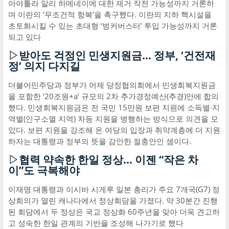
아야톨라 알리 하메네이에 대한 제거 작전 가능성까지 거론하
며 이란의 ‘무조건적 항복’을 촉구했다. 이란의 지하 핵시설을
초토화시킬 수 있는 초대형 ‘벙커버스터’ 투입 가능성까지 거론
되고 있다
▷
받아도 걱정인 민생지원금… 정부, ‘건전재
정’ 의지 다지길
더불어민주당과 정부가 어제 당정협의회에서 민생회복지원금
을 포함한 ‘20조원+a’ 규모의 2차 추가경정예산(추경)안에 합의
했다. 민생회복지원금은 전 국민 15만원 보편 지원에 소득별·지
역별(인구소멸 지역) 차등 지원을 병행하는 방식으로 의견을 모
았다. 보편 지원을 강조해 온 여당의 입장과 취약계층에 더 지원
하자는 대통령과 정부의 뜻을 감안한 절충안인 셈이다.
▷
협력 약속한 한일 정상… 이젠 “작은 차
이”도 극복해야
이재명 대통령과 이시바 시게루 일본 총리가 주요 7개국(G7) 정
상회의가 열린 캐나다에서 정상회담을 가졌다. 약 30분간 진행
된 회담에서 두 정상은 국교 정상화 60주년을 맞아 더욱 견고하
고 성숙한 한일 관계의 기반을 조성해 나가기로 했다