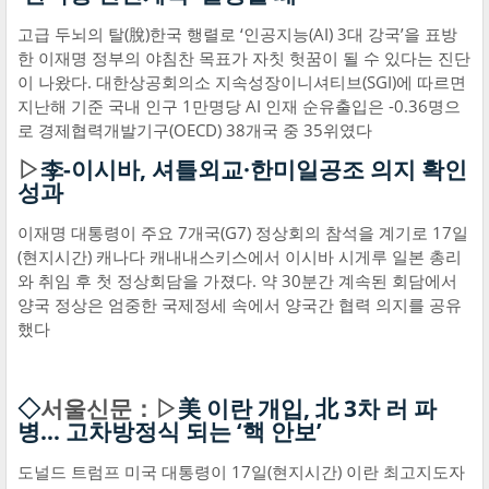
고급 두뇌의 탈(脫)한국 행렬로 ‘인공지능(AI) 3대 강국’을 표방
한 이재명 정부의 야침찬 목표가 자칫 헛꿈이 될 수 있다는 진단
이 나왔다. 대한상공회의소 지속성장이니셔티브(SGI)에 따르면
지난해 기준 국내 인구 1만명당 AI 인재 순유출입은 -0.36명으
로 경제협력개발기구(OECD) 38개국 중 35위였다
▷
李-이시바, 셔틀외교·한미일공조 의지 확인
성과
이재명 대통령이 주요 7개국(G7) 정상회의 참석을 계기로 17일
(현지시간) 캐나다 캐내내스키스에서 이시바 시게루 일본 총리
와 취임 후 첫 정상회담을 가졌다. 약 30분간 계속된 회담에서
양국 정상은 엄중한 국제정세 속에서 양국간 협력 의지를 공유
했다
◇
서울신문：▷
美 이란 개입, 北 3차 러 파
병… 고차방정식 되는 ‘핵 안보’
도널드 트럼프 미국 대통령이 17일(현지시간) 이란 최고지도자