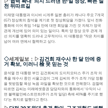
▷
‘협력 확대’ 의지 드러낸 한·일 정상, 빠른 실
천 뒤따르길
이재명 대통령과 이시바 시게루 일본 총리가 캐나다 주요 7개국
(G7) 정상회의 참석을 계기로 첫 정상회담을 가졌다. 앞서 전화
통화에 이어 취임 14일 만에 대면 회담을 가진 것 자체가 양국
관계 개선에 있어 의미 있는 일이다. 특히 양 정상 모두 관계 개
선 의지를 명확히 드러내 고무적이다. 이 대통령은 “작은 차이를
넘어 여러 면에서 협력하고 싶다.
◇
세계일보：▷
김건희 재수사 한 달 만에 증
거 확보, 이러니 檢 못 믿는 것
윤석열 전 대통령 부인 김건희씨의 도이치모터스 주가 조작 의
혹을 재수사 중인 서울고검이 그제 김씨의 주가 조작 가담 정황
을 뒷받침할 육성 녹음 파일을 확보한 것으로 전해졌다. 검찰에
따르면 김씨는 미래에셋증권 담당자와의 통화에서 ‘수익이 나
면 블랙펄인베스트먼트(주가 조작 일당) 측에 40%를 주기로 했
다’는 취지로 말했다고 한다.