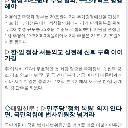
▷
당정 20조원대 추경 합의, 구조개혁도 병행
해야
더불어민주당과 정부는 20조원대 2차 추가경정예산을 편성하
기로 했다. 당정은 어제 정책협의회에서 경기·민생회복을 위해
1, 2차 추경 규모를 35조원 수준으로 합의했다. 지난달 편성된
1차 추경이 13조8000억원이어서 2차 추경은 21조∼22조원에
이를 듯하다
▷
한·일 정상 셔틀외교 실현해 신뢰 구축 이어
가길
李·이시바, G7서 우호적인 첫 회담 엄중한 국제정세 속 협력·공
조 강조 외교 데뷔 李, ‘한국 건재’ 부각 성공 이재명 대통령과 이
시바 시게루 일본 총리가 우호적 분위기에서 새로운 한·일 관계
의 첫 단추를 끼웠다
◇
매일신문：▷
민주당 '정치 복원' 의지 있다
면, 국민의힘에 법사위원장 넘겨라
국민의힘이 국회 법제사법위원장을 넘겨줄 것을 더불어민주당