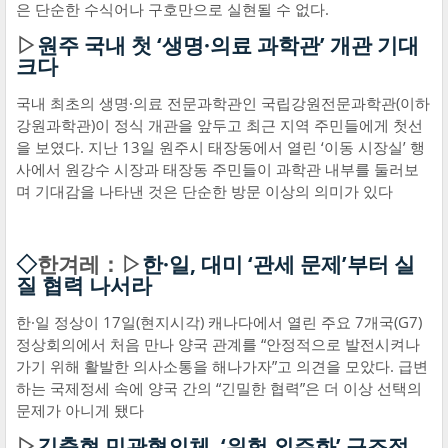
은 단순한 수식어나 구호만으로 실현될 수 없다.
▷
원주 국내 첫 ‘생명·의료 과학관’ 개관 기대
크다
국내 최초의 생명·의료 전문과학관인 국립강원전문과학관(이하
강원과학관)이 정식 개관을 앞두고 최근 지역 주민들에게 첫선
을 보였다. 지난 13일 원주시 태장동에서 열린 ‘이동 시장실’ 행
사에서 원강수 시장과 태장동 주민들이 과학관 내부를 둘러보
며 기대감을 나타낸 것은 단순한 방문 이상의 의미가 있다
◇
한겨레：▷
한·일, 대미 ‘관세 문제’부터 실
질 협력 나서라
한·일 정상이 17일(현지시각) 캐나다에서 열린 주요 7개국(G7)
정상회의에서 처음 만나 양국 관계를 “안정적으로 발전시켜나
가기 위해 활발한 의사소통을 해나가자”고 의견을 모았다. 급변
하는 국제정세 속에 양국 간의 “긴밀한 협력”은 더 이상 선택의
문제가 아니게 됐다
▷
김충현 민관협의체, ‘위험 외주화’ 구조적