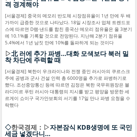
격 경계해야
[서울경제] 중국의 메모리 반도체 시장점유율이 1년 만에 두 배
가까이 급증한 것으로 나타났다. 18일 시장조사 업체 트렌드포
스에 따르면 D램·낸드를 합친 중국산 메모리 점유율은 올 3분기
에 10.1%를 기록할 것으로 전망된다. 지난해 2분기 점유율
5.4%에서 1년 남짓 만에 10%를 돌파하게 되는 것이다
▷
北 러에 추가 파병…대화 모색보다 북러 밀
착 차단에 주력할 때
[서울경제] 북한이 우크라이나와 전쟁 중인 러시아의 쿠르스크
주에 공병과 군사 건설 인력 총 6000명을 추가로 파병하기로
했다. 조선중앙통신 등에 따르면 김정은 북한 국무위원장은 블
라디미르 푸틴 러시아 대통령의 지시를 받고 평양을 방문한 세
르게이 쇼이구 국가안보회의 서기를 17일 만나 파병 요청을 수
락했다
◇
한국경제：▷
자본잠식 KDB생명에 또 국민
세금 넣겠다니…