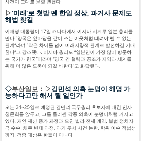
사건이 그대로 묻힐 뻔했다
▷
‘미래’로 첫발 뗀 한일 정상, 과거사 문제도
해법 찾길
이재명 대통령이 17일 캐나다에서 이시바 시게루 일본 총리를
만나 “양국은 앞마당을 같이 쓰는 이웃처럼 떼려야 뗄 수 없는
관계”라며 “작은 차이를 넘어 미래지향적 관계로 발전하길 기대
한다”고 강조했다. 이시바 총리도 “일본인이 가장 많이 방문하
는 국가가 한국”이라며 “양국 간 협력과 공조가 지역과 세계를
위해 더 많은 도움이 되길 바란다”고 화답했다.
◇
부산일보：▷
김민석 의혹 눈덩이 해명 가
능하다고만 해서 될 일인가
오는 24~25일로 예정된 김민석 국무총리 후보자에 대한 인사
청문회를 앞두고, 그를 둘러싼 각종 의혹이 눈덩이처럼 커지고
있다. 개인 재산 증가 과정과 모친 빌라 전세 계약, 불법 정치자
금 수수, 채무 변제 과정, 과거 투서 사건 논란, 학위 이수 적법성
까지, 검증 대상은 한둘이 아니다