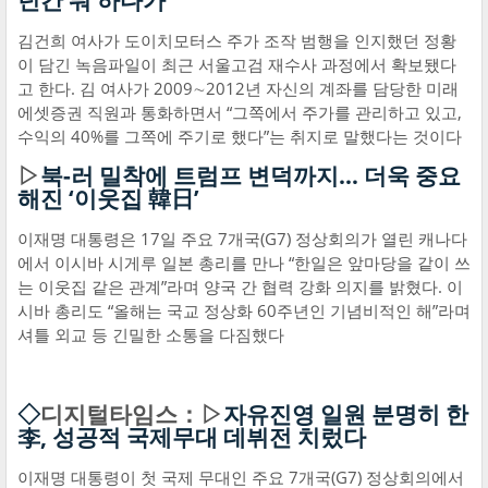
년간 뭐 하다가
김건희 여사가 도이치모터스 주가 조작 범행을 인지했던 정황
이 담긴 녹음파일이 최근 서울고검 재수사 과정에서 확보됐다
고 한다. 김 여사가 2009∼2012년 자신의 계좌를 담당한 미래
에셋증권 직원과 통화하면서 “그쪽에서 주가를 관리하고 있고,
수익의 40%를 그쪽에 주기로 했다”는 취지로 말했다는 것이다
▷
북-러 밀착에 트럼프 변덕까지… 더욱 중요
해진 ‘이웃집 韓日’
이재명 대통령은 17일 주요 7개국(G7) 정상회의가 열린 캐나다
에서 이시바 시게루 일본 총리를 만나 “한일은 앞마당을 같이 쓰
는 이웃집 같은 관계”라며 양국 간 협력 강화 의지를 밝혔다. 이
시바 총리도 “올해는 국교 정상화 60주년인 기념비적인 해”라며
셔틀 외교 등 긴밀한 소통을 다짐했다
◇
디지털타임스：▷
자유진영 일원 분명히 한
李, 성공적 국제무대 데뷔전 치렀다
이재명 대통령이 첫 국제 무대인 주요 7개국(G7) 정상회의에서