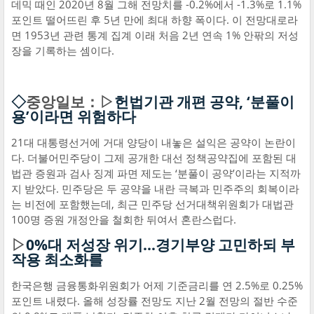
데믹 때인 2020년 8월 그해 전망치를 -0.2%에서 -1.3%로 1.1%
포인트 떨어뜨린 후 5년 만에 최대 하향 폭이다. 이 전망대로라
면 1953년 관련 통계 집계 이래 처음 2년 연속 1% 안팎의 저성
장을 기록하는 셈이다.
◇
중앙일보：▷
헌법기관 개편 공약, ‘분풀이
용’이라면 위험하다
21대 대통령선거에 거대 양당이 내놓은 설익은 공약이 논란이
다. 더불어민주당이 그제 공개한 대선 정책공약집에 포함된 대
법관 증원과 검사 징계 파면 제도는 ‘분풀이 공약’이라는 지적까
지 받았다. 민주당은 두 공약을 내란 극복과 민주주의 회복이라
는 비전에 포함했는데, 최근 민주당 선거대책위원회가 대법관
100명 증원 개정안을 철회한 뒤여서 혼란스럽다.
▷
0%대 저성장 위기…경기부양 고민하되 부
작용 최소화를
한국은행 금융통화위원회가 어제 기준금리를 연 2.5%로 0.25%
포인트 내렸다. 올해 성장률 전망도 지난 2월 전망의 절반 수준