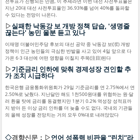
전투표가 진행되는 만큼, 이 추세라면 이번 대선 사전투표율은
지난 20대 대선 사전투표율인 36.93%를 넘어 40%를 돌파할
수 있다는 전망이 나온다.
▷
실패한 낙동강 보 개방 정책 답습, '생명줄
끊는다' 농민 울분 듣고 있나
이재명 더불어민주당 후보의 대선 공약 중 낙동강 보(洑) 개방
정책이 인근 농민들의 극심한 반발을 사고 있어 4일 앞으로 다
가온 6·3 대선에 어떤 영향을 미칠지 주목(注目)된다
▷
기준금리 인하에 맞춰 경제성장 견인할 추
가 조치 시급하다
한국은행 금융통화위원회가 29일 기준금리를 연 2.75%에서 연
2.50%로 낮췄다. 지난달만 해도 1천500원대를 위협하는 원·달
러 환율 탓에 금리를 동결했지만 1분기 0.2% 역성장 성적표까
지 받아 든 이상 금리 인하를 더 늦출 수도 없다. 국내외 기관들
의 올해 성장률 전망치는 거의 모두 0%대로 내려앉았다
◇
경향신문：▷
언어 성폭력 비판을 “린치”라