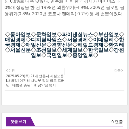
인 0.8%로 대폭 낮췄다. 민주화 이후 한국 경제가 마이너스나
0%대 성장을 한 건 1998년 외환위기(-4.9%), 2009년 글로벌 금
융위기(0.8%), 2020년 코로나 팬데믹(-0.7%) 등 세 번뿐이었다.
◇
동아일보
◇
문화일보
◇
파이낸셜뉴스
◇
부산일보
◇
매일경제
◇
디지털타임스
◇
서울경제
◇
이데일리
◇
한
국경제
◇
매일신문
◇
경향신문
◇
헤럴드경제
◇
한겨레
◇
서울신문
◇
조선일보
◇
세계일보
◇
한국일보
◇
강원
일보
◇
국민일보
◇
중앙일보
◇
이전
다음
2025.05.29(목) 21개 언론사 사설모음
[새벽창] 여전히 사법부 장악 의도 드러
낸 `대법관 증원` 李 공약집 명시
0 댓글
댓글 쓰기