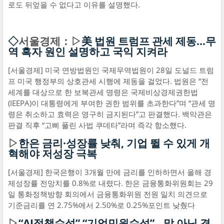
로도 뒤엎을 수 없다고 이유를 설명했다.
◇
서울경제：▷
美 법원 트럼프 관세 제동…무
역 흑자 원인 설명하고 국익 지켜라
[서울경제] 미국 연방법원인 국제무역법원이 28일 도널드 트럼
프 미국 행정부의 상호관세 시행에 제동을 걸었다. 법원은 “전
세계를 대상으로 한 보복관세 명령은 국제비상경제권한법
(IEEPA)이 대통령에게 부여한 권한 범위를 초과한다”며 “관세 명
령은 취소하고 효력은 영구히 금지된다”고 판결했다. 백악관은
판결 직후 “고삐 풀린 사법 쿠데타”라며 즉각 항소했다.
▷
한은 금리·성장률 낮춰, 기업 뛸 수 있게 개
혁해야 저성장 극복
[서울경제] 한국은행이 3개월 만에 금리를 인하하면서 올해 경
제성장률 전망치를 0.8%로 내렸다. 한은 금융통화위원회는 29
일 통화정책방향 회의에서 금융통화위원 전원 일치 의견으로
기준금리를 연 2.75%에서 2.50%로 0.25%포인트 낮췄다
▷
“AI정책수석” “기업민원수석”…말 아닌 경