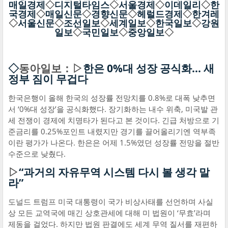
매일경제
◇
디지털타임스
◇
서울경제
◇
이데일리
◇
한
국경제
◇
매일신문
◇
경향신문
◇
헤럴드경제
◇
한겨레
◇
서울신문
◇
조선일보
◇
세계일보
◇
한국일보
◇
강원
일보
◇
국민일보
◇
중앙일보
◇
◇
동아일보：▷
한은 0%대 성장 공식화… 새
정부 짐이 무겁다
한국은행이 올해 한국의 성장률 전망치를 0.8%로 대폭 낮추면
서 ‘0%대 성장’을 공식화했다. 장기화하는 내수 위축, 미국발 관
세 전쟁이 경제에 치명타가 된다고 본 것이다. 긴급 처방으로 기
준금리를 0.25%포인트 내렸지만 경기를 끌어올리기엔 역부족
이란 평가가 나온다. 한은은 어제 1.5%였던 성장률 전망을 절반
수준으로 낮췄다.
▷
“과거의 자유무역 시스템 다시 볼 생각 말
라”
도널드 트럼프 미국 대통령이 국가 비상사태를 선언하며 사실
상 모든 교역국에 매긴 상호관세에 대해 미 법원이 ‘무효’라며
제동을 걸었다. 하지만 법원 판결에도 세계 무역 질서를 재편하