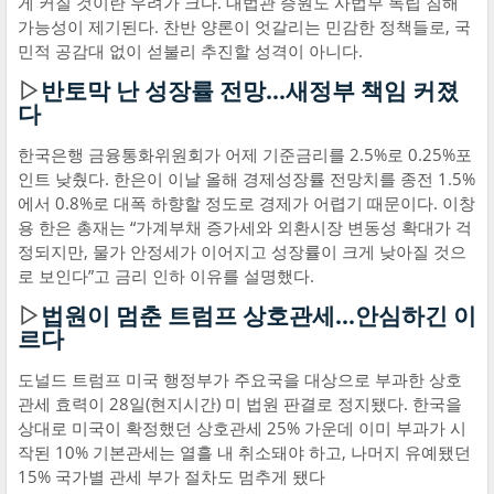
게 커질 것이란 우려가 크다. 대법관 증원도 사법부 독립 침해
가능성이 제기된다. 찬반 양론이 엇갈리는 민감한 정책들로, 국
민적 공감대 없이 섣불리 추진할 성격이 아니다.
▷
반토막 난 성장률 전망...새정부 책임 커졌
다
한국은행 금융통화위원회가 어제 기준금리를 2.5%로 0.25%포
인트 낮췄다. 한은이 이날 올해 경제성장률 전망치를 종전 1.5%
에서 0.8%로 대폭 하향할 정도로 경제가 어렵기 때문이다. 이창
용 한은 총재는 “가계부채 증가세와 외환시장 변동성 확대가 걱
정되지만, 물가 안정세가 이어지고 성장률이 크게 낮아질 것으
로 보인다”고 금리 인하 이유를 설명했다.
▷
법원이 멈춘 트럼프 상호관세...안심하긴 이
르다
도널드 트럼프 미국 행정부가 주요국을 대상으로 부과한 상호
관세 효력이 28일(현지시간) 미 법원 판결로 정지됐다. 한국을
상대로 미국이 확정했던 상호관세 25% 가운데 이미 부과가 시
작된 10% 기본관세는 열흘 내 취소돼야 하고, 나머지 유예됐던
15% 국가별 관세 부가 절차도 멈추게 됐다