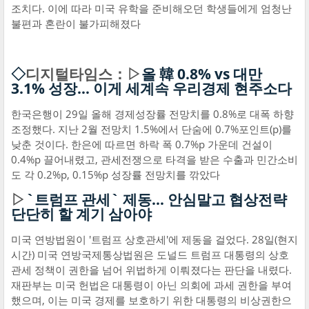
조치다. 이에 따라 미국 유학을 준비해오던 학생들에게 엄청난
불편과 혼란이 불가피해졌다
◇
디지털타임스：▷
올 韓 0.8% vs 대만
3.1% 성장… 이게 세계속 우리경제 현주소다
한국은행이 29일 올해 경제성장률 전망치를 0.8%로 대폭 하향
조정했다. 지난 2월 전망치 1.5%에서 단숨에 0.7%포인트(p)를
낮춘 것이다. 한은에 따르면 하락 폭 0.7%p 가운데 건설이
0.4%p 끌어내렸고, 관세전쟁으로 타격을 받은 수출과 민간소비
도 각 0.2%p, 0.15%p 성장률 전망치를 깎았다
▷
`트럼프 관세` 제동… 안심말고 협상전략
단단히 할 계기 삼아야
미국 연방법원이 '트럼프 상호관세'에 제동을 걸었다. 28일(현지
시간) 미국 연방국제통상법원은 도널드 트럼프 대통령의 상호
관세 정책이 권한을 넘어 위법하게 이뤄졌다는 판단을 내렸다.
재판부는 미국 헌법은 대통령이 아닌 의회에 과세 권한을 부여
했으며, 이는 미국 경제를 보호하기 위한 대통령의 비상권한으