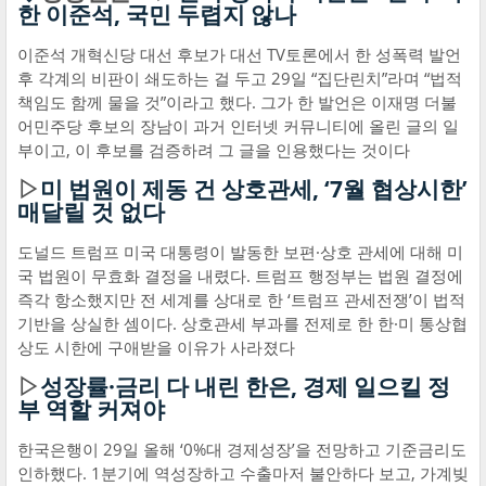
한 이준석, 국민 두렵지 않나
이준석 개혁신당 대선 후보가 대선 TV토론에서 한 성폭력 발언
후 각계의 비판이 쇄도하는 걸 두고 29일 “집단린치”라며 “법적
책임도 함께 물을 것”이라고 했다. 그가 한 발언은 이재명 더불
어민주당 후보의 장남이 과거 인터넷 커뮤니티에 올린 글의 일
부이고, 이 후보를 검증하려 그 글을 인용했다는 것이다
▷
미 법원이 제동 건 상호관세, ‘7월 협상시한’
매달릴 것 없다
도널드 트럼프 미국 대통령이 발동한 보편·상호 관세에 대해 미
국 법원이 무효화 결정을 내렸다. 트럼프 행정부는 법원 결정에
즉각 항소했지만 전 세계를 상대로 한 ‘트럼프 관세전쟁’이 법적
기반을 상실한 셈이다. 상호관세 부과를 전제로 한 한·미 통상협
상도 시한에 구애받을 이유가 사라졌다
▷
성장률·금리 다 내린 한은, 경제 일으킬 정
부 역할 커져야
한국은행이 29일 올해 ‘0%대 경제성장’을 전망하고 기준금리도
인하했다. 1분기에 역성장하고 수출마저 불안하다 보고, 가계빚