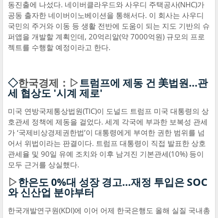
동진출에 나섰다. 네이버클라우드와 사우디 주택공사(NHC)가
공동 출자한 네이버이노베이션을 통해서다. 이 회사는 사우디
국민의 주거와 이동 등 생활 전반에 도움이 되는 지도 기반의 슈
퍼앱을 개발할 계획인데, 20억리알(약 7000억원) 규모의 프로
젝트를 수행할 예정이라고 한다.
◇
한국경제：▷
트럼프에 제동 건 美법원…관
세 협상도 '시계 제로'
미국 연방국제통상법원(TIC)이 도널드 트럼프 미국 대통령의 상
호관세 정책에 제동을 걸었다. 세계 각국에 부과한 보복성 관세
가 ‘국제비상경제권한법’이 대통령에게 부여한 권한 범위를 넘
어서 위법이라는 판결이다. 트럼프 대통령이 직접 발표한 상호
관세율 및 90일 유예 조치와 이후 남겨진 기본관세(10%) 등이
모두 근거를 상실했다.
▷
한은도 0%대 성장 경고…재정 투입은 SOC
와 신산업 분야부터
한국개발연구원(KDI)에 이어 어제 한국은행도 올해 실질 국내총