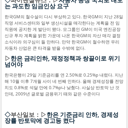
◇
파이낸셜뉴스：▷
자동차 공장 국외로 내모
는 과도한 임금인상 요구
한국GM의 철수설이 다시 부상하고 있다. 한국GM이 지난 28일
직영 서비스센터와 일부 생산시설을 매각한다는 계획을 전 임
직원에 공지한 게 발단이 됐다. 모그룹인 GM이 미국 엔진공장
신규 투자 계획을 밝힌 가운데 나온 한국GM의 자산 매각 결정
소식이라 의구심이 들 만하다. 만약 한국GM이 철수하면 우리
자동차 산업은 큰 타격을 받을 수밖에 없다.
▷
한은 금리인하, 재정정책과 쌍끌이로 위기
넘어야
한국은행이 29일 기준금리를 연 2.50%로 0.25%p 내렸다. 지난
해 10월 이후 7개월 사이 네 번째 인하다. 올해 경제성장률 전망
치도 0.8%로 석달 만에 0.7%p나 낮췄다. 사실상 반토막 난 것
인데, 2009년 글로벌 금융위기 때와 같은 수준이다
◇
부산일보：▷
한은 기준금리 인하, 경제성
장률 반토막에 경고등 켰다