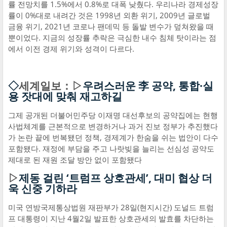
률 전망치를 1.5%에서 0.8%로 대폭 낮췄다. 우리나라 경제성장
률이 0%대로 내려간 것은 1998년 외환 위기, 2009년 글로벌
금융 위기, 2021년 코로나 팬데믹 등 돌발 변수가 덮쳐왔을 때
뿐이었다. 지금의 성장률 추락은 극심한 내수 침체 탓이라는 점
에서 이전 경제 위기와 성격이 다르다.
◇
세계일보：▷
우려스러운 李 공약, 통합·실
용 잣대에 맞춰 재고하길
그제 공개된 더불어민주당 이재명 대선후보의 공약집에는 현행
사법체계를 근본적으로 변경하거나 과거 진보 정부가 추진했다
가 논란 끝에 번복됐던 정책, 경제계가 한숨을 쉬는 법안이 다수
포함됐다. 재정에 부담을 주고 나랏빚을 늘리는 선심성 공약도
제대로 된 재원 조달 방안 없이 포함됐다
▷
제동 걸린 ‘트럼프 상호관세’, 대미 협상 더
욱 신중 기하라
미국 연방국제통상법원 재판부가 28일(현지시간) 도널드 트럼
프 대통령이 지난 4월2일 발표한 상호관세의 발효를 차단하는