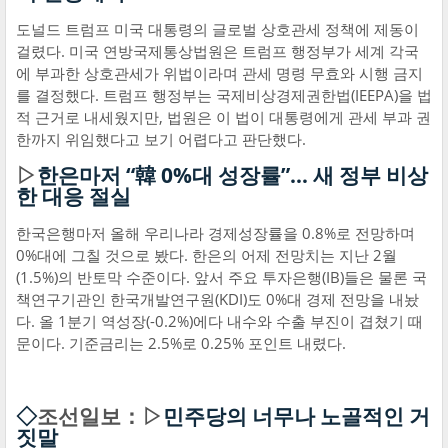
도널드 트럼프 미국 대통령의 글로벌 상호관세 정책에 제동이
걸렸다. 미국 연방국제통상법원은 트럼프 행정부가 세계 각국
에 부과한 상호관세가 위법이라며 관세 명령 무효와 시행 금지
를 결정했다. 트럼프 행정부는 국제비상경제권한법(IEEPA)을 법
적 근거로 내세웠지만, 법원은 이 법이 대통령에게 관세 부과 권
한까지 위임했다고 보기 어렵다고 판단했다.
▷
한은마저 “韓 0%대 성장률”… 새 정부 비상
한 대응 절실
한국은행마저 올해 우리나라 경제성장률을 0.8%로 전망하며
0%대에 그칠 것으로 봤다. 한은의 어제 전망치는 지난 2월
(1.5%)의 반토막 수준이다. 앞서 주요 투자은행(IB)들은 물론 국
책연구기관인 한국개발연구원(KDI)도 0%대 경제 전망을 내놨
다. 올 1분기 역성장(-0.2%)에다 내수와 수출 부진이 겹쳤기 때
문이다. 기준금리는 2.5%로 0.25% 포인트 내렸다.
◇
조선일보：▷
민주당의 너무나 노골적인 거
짓말