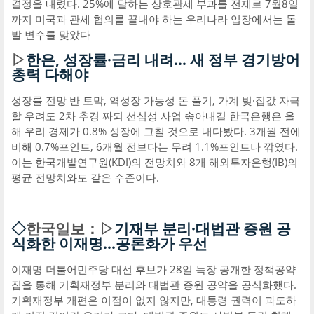
결정을 내렸다. 25%에 달하는 상호관세 부과를 전제로 7월8일
까지 미국과 관세 협의를 끝내야 하는 우리나라 입장에서는 돌
발 변수를 맞았다
▷
한은, 성장률·금리 내려… 새 정부 경기방어
총력 다해야
성장률 전망 반 토막, 역성장 가능성 돈 풀기, 가계 빚·집값 자극
할 우려도 2차 추경 짜되 선심성 사업 솎아내길 한국은행은 올
해 우리 경제가 0.8% 성장에 그칠 것으로 내다봤다. 3개월 전에
비해 0.7%포인트, 6개월 전보다는 무려 1.1%포인트나 깎였다.
이는 한국개발연구원(KDI)의 전망치와 8개 해외투자은행(IB)의
평균 전망치와도 같은 수준이다.
◇
한국일보：▷
기재부 분리·대법관 증원 공
식화한 이재명...공론화가 우선
이재명 더불어민주당 대선 후보가 28일 늑장 공개한 정책공약
집을 통해 기획재정부 분리와 대법관 증원 공약을 공식화했다.
기획재정부 개편은 이점이 없지 않지만, 대통령 권력이 과도하