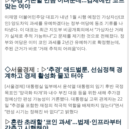
▷
추경 거론할 만큼 어려운데…감세에만 코드
맞는 여야
이재명 더불어민주당 대표가 내년 1월 시행 예정인 가상자산(코
인) 양도차익 과세를 유예하겠다는 정부·여당에 동조 기류를 나
타냈다. 이 대표는 최근 지도부 비공개회의에서 “가상자산 거래
가 실제로 추적 가능하냐”고 문제를 제기한 것으로 전해졌다. 정
부와 여당은 이미 코인 과세를 2년간 유예하기로 확정했는데,
주된 근거가 바로 ‘거래 추적의 어려움’이다.
◇
서울경제：▷
‘추경’ 애드벌룬, 선심정책 경
계하고 경제 활성화 물꼬 터야
[서울경제] 대통령실 일부에서 윤석열 대통령의 임기 후반 국정
목표인 ‘양극화 타개’와 내수 부진 대응 등을 위한 새해 추가경
정예산안 편성 가능성이 거론됐다. 대통령실 고위 관계자는 22
일 “추경을 포함한 재정의 적극적 역할을 배제하지 않는다”면서
“편성 시기는 정해진 바 없다”고 밝혔다
▷
혼란 초래할 ‘코인 과세’…법제·인프라부터
갖추고 시행해야