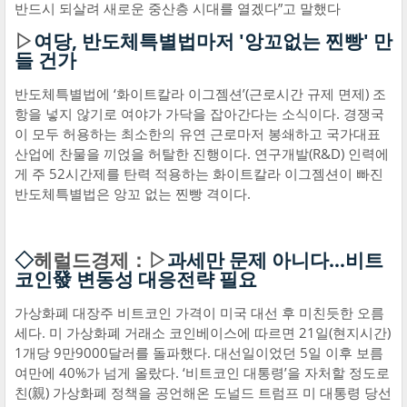
반드시 되살려 새로운 중산층 시대를 열겠다”고 말했다
▷
여당, 반도체특별법마저 '앙꼬없는 찐빵' 만
들 건가
반도체특별법에 ‘화이트칼라 이그젬션’(근로시간 규제 면제) 조
항을 넣지 않기로 여야가 가닥을 잡아간다는 소식이다. 경쟁국
이 모두 허용하는 최소한의 유연 근로마저 봉쇄하고 국가대표
산업에 찬물을 끼얹을 허탈한 진행이다. 연구개발(R&D) 인력에
게 주 52시간제를 탄력 적용하는 화이트칼라 이그젬션이 빠진
반도체특별법은 앙꼬 없는 찐빵 격이다.
◇
헤럴드경제：▷
과세만 문제 아니다…비트
코인發 변동성 대응전략 필요
가상화폐 대장주 비트코인 가격이 미국 대선 후 미친듯한 오름
세다. 미 가상화폐 거래소 코인베이스에 따르면 21일(현지시간)
1개당 9만9000달러를 돌파했다. 대선일이었던 5일 이후 보름
여만에 40%가 넘게 올랐다. ‘비트코인 대통령’을 자처할 정도로
친(親) 가상화폐 정책을 공언해온 도널드 트럼프 미 대통령 당선