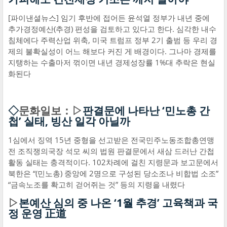
[파이낸셜뉴스] 임기 후반에 접어든 윤석열 정부가 내년 중에
추가경정예산(추경) 편성을 검토하고 있다고 한다. 심각한 내수
침체에다 주력산업 위축, 미국 트럼프 정부 2기 출범 등 우리 경
제의 불확실성이 어느 해보다 커진 게 배경이다. 그나마 경제를
지탱하는 수출마저 꺾이면 내년 경제성장률 1%대 추락은 현실
화된다
◇
문화일보：▷
판결문에 나타난 ‘민노총 간
첩’ 실태, 빙산 일각 아닐까
1심에서 징역 15년 중형을 선고받은 전국민주노동조합총연맹
전 조직쟁의국장 석모 씨의 법원 판결문에서 새삼 드러난 간첩
활동 실태는 충격적이다. 102차례에 걸친 지령문과 보고문에서
북한은 “(민노총) 중앙에 2명으로 구성된 당소조나 비합법 소조”
“금속노조를 확고히 걷어쥐는 것” 등의 지령을 내렸다
▷
본예산 심의 중 나온 ‘1월 추경’ 고육책과 국
정 운영 正道