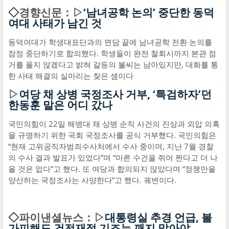
◇
경향신문：▷
‘남녀공학 논의’ 중단한 동덕
여대 사태가 남긴 것
동덕여대가 학생대표단과의 면담 끝에 남녀공학 전환 논의를
잠정 중단하기로 합의했다. 학생들이 완전 철회시까지 본관 점
거를 풀지 않겠다고 밝혀 갈등의 불씨는 남아있지만, 대화를 통
한 사태 해결의 실마리는 찾은 셈이다
▷
여당 채 상병 국정조사 거부, ‘특검하자’던
한동훈 말은 어디 갔나
국민의힘이 22일 해병대 채 상병 순직 사건의 진상과 외압 의혹
을 규명하기 위한 국회 국정조사를 공식 거부했다. 국민의힘은
“현재 고위공직자범죄수사처에서 수사 중이며, 지난 7월 경찰
의 수사 결과 발표가 있었다”며 “마른 수건을 쥐어 짠다고 더 나
올 것은 없다”고 했다. 또 여당과 합의되지 않았다며 “정쟁만을
양산하는 국정조사는 사양한다”고 했다. 궤변이다.
◇
파이낸셜뉴스：▷
대통령실 추경 언급, 불
가피해도 건전재정 기조는 깨지 말아야