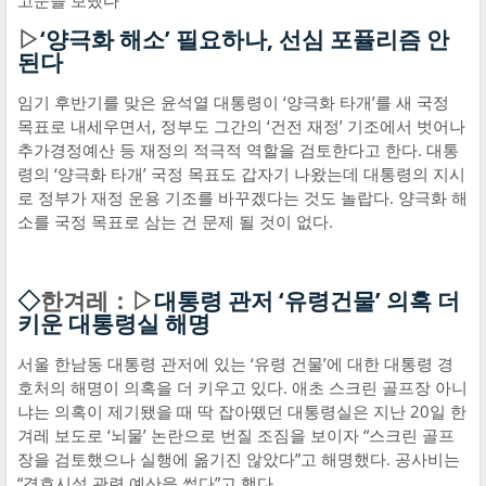
고문을 보냈다
▷
‘양극화 해소’ 필요하나, 선심 포퓰리즘 안
된다
임기 후반기를 맞은 윤석열 대통령이 ‘양극화 타개’를 새 국정
목표로 내세우면서, 정부도 그간의 ‘건전 재정’ 기조에서 벗어나
추가경정예산 등 재정의 적극적 역할을 검토한다고 한다. 대통
령의 ‘양극화 타개’ 국정 목표도 갑자기 나왔는데 대통령의 지시
로 정부가 재정 운용 기조를 바꾸겠다는 것도 놀랍다. 양극화 해
소를 국정 목표로 삼는 건 문제 될 것이 없다.
◇
한겨레：▷
대통령 관저 ‘유령건물’ 의혹 더
키운 대통령실 해명
서울 한남동 대통령 관저에 있는 ‘유령 건물’에 대한 대통령 경
호처의 해명이 의혹을 더 키우고 있다. 애초 스크린 골프장 아니
냐는 의혹이 제기됐을 때 딱 잡아뗐던 대통령실은 지난 20일 한
겨레 보도로 ‘뇌물’ 논란으로 번질 조짐을 보이자 “스크린 골프
장을 검토했으나 실행에 옮기진 않았다”고 해명했다. 공사비는
“경호시설 관련 예산을 썼다”고 했다.