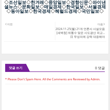
◇
조선일보
◇
한겨레
◇
중앙일보
◇
경향신문
◇
파이낸
셜뉴스
◇
문화일보
◇
매일경제
◇
한국일보
◇
서울경제
◇
동아일보
◇
한국경제
◇
헤럴드경제
◇
국민일보
◇
이전
다음
2024.11.25(월) 21개 언론사 사설모음
[새벽창] 뒤통수 맞은 사도광산 외교…
日 무성의에 강력 대응해야
0 댓글
댓글 쓰기
* Please Don't Spam Here. All the Comments are Reviewed by Admin.