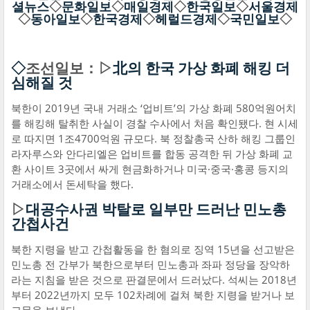
셜뉴스
◇
문화일보
◇
매일경제
◇
한국일보
◇
서울경제
◇
동아일보
◇
한국경제
◇
헤럴드경제
◇
국민일보
◇
◇
조선일보：▷
北의 한국 가상 화폐 해킹 더
심해질 것
북한이 2019년 국내 거래소 ‘업비트’의 가상 화폐 580억원어치
를 해킹해 탈취한 사실이 경찰 수사에서 처음 확인됐다. 현 시세
로 따지면 1조4700억원 규모다. 북 정찰총국 산하 해킹 그룹인
라자루스와 안다리엘은 업비트를 합동 공격한 뒤 가상 화폐 교
환 사이트 3곳에서 싸게 현금화하거나 미국·중국·홍콩 등지의
거래소에서 돈세탁을 했다.
▷
대공수사권 박탈로 일부만 드러난 민노총
간첩사건
북한 지령을 받고 간첩활동을 한 혐의로 징역 15년을 선고받은
민노총 전 간부가 북한으로부터 민노총과 좌파 정당을 장악하
라는 지침을 받은 것으로 판결문에서 드러났다. 석씨는 2018년
부터 2022년까지 모두 102차례에 걸쳐 북한 지령을 받거나 보