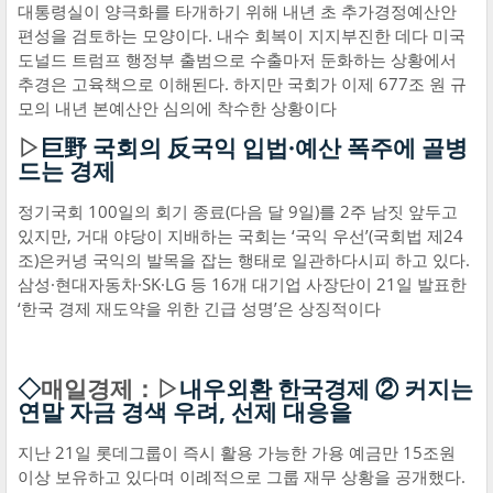
대통령실이 양극화를 타개하기 위해 내년 초 추가경정예산안
편성을 검토하는 모양이다. 내수 회복이 지지부진한 데다 미국
도널드 트럼프 행정부 출범으로 수출마저 둔화하는 상황에서
추경은 고육책으로 이해된다. 하지만 국회가 이제 677조 원 규
모의 내년 본예산안 심의에 착수한 상황이다
▷
巨野 국회의 反국익 입법·예산 폭주에 골병
드는 경제
정기국회 100일의 회기 종료(다음 달 9일)를 2주 남짓 앞두고
있지만, 거대 야당이 지배하는 국회는 ‘국익 우선’(국회법 제24
조)은커녕 국익의 발목을 잡는 행태로 일관하다시피 하고 있다.
삼성·현대자동차·SK·LG 등 16개 대기업 사장단이 21일 발표한
‘한국 경제 재도약을 위한 긴급 성명’은 상징적이다
◇
매일경제：▷
내우외환 한국경제 ② 커지는
연말 자금 경색 우려, 선제 대응을
지난 21일 롯데그룹이 즉시 활용 가능한 가용 예금만 15조원
이상 보유하고 있다며 이례적으로 그룹 재무 상황을 공개했다.