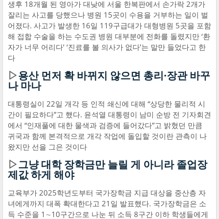
생후 18개월 된 영아가 대낮에 서울 한복판에서 손가락 2개가
잘리는 사고를 당했으나 병원 15곳이 수용을 거부하는 일이 벌
어졌다. 사고가 발생한 16일 119구급대가 대형병원 5곳을 포함
해 접합 수술을 하는 수도권 병원 대부분에 전화를 돌렸지만 ‘환
자가 너무 어리다’ ‘진료를 볼 의사가 없다’는 말만 들었다고 한
다
▷
용산 먼저 확 바뀌지 않으면 총리·장관 바꾸
나 마나
대통령실이 22일 개각 등 인적 쇄신에 대해 “상당한 물리적 시
간이 필요하다”고 했다. 윤석열 대통령이 남미 순방 전 기자회견
에서 “인재풀에 대한 물색과 검증에 들어갔다”고 밝혔던 만큼
귀국과 함께 본격적으로 개각 작업에 돌입할 것이란 관측이 나
왔지만 선을 그은 것이다
▷
그냥 대학 장학금만 늘릴 게 아니라 졸업장
제값 하게 해야
교육부가 2025학년도부터 국가장학금 지급 대상을 중산층 자
녀에게까지 대폭 확대한다고 21일 발표했다. 국가장학금은 소
득 수준을 1∼10구간으로 나눈 뒤 소득 8구간 이하 학생들에게