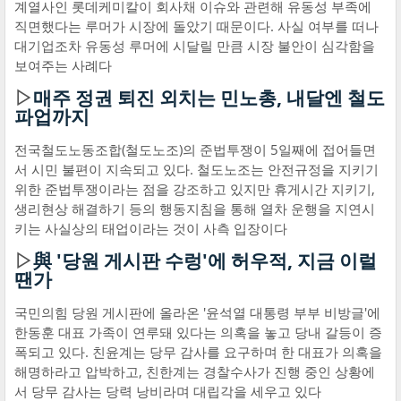
계열사인 롯데케미칼이 회사채 이슈와 관련해 유동성 부족에
직면했다는 루머가 시장에 돌았기 때문이다. 사실 여부를 떠나
대기업조차 유동성 루머에 시달릴 만큼 시장 불안이 심각함을
보여주는 사례다
▷
매주 정권 퇴진 외치는 민노총, 내달엔 철도
파업까지
전국철도노동조합(철도노조)의 준법투쟁이 5일째에 접어들면
서 시민 불편이 지속되고 있다. 철도노조는 안전규정을 지키기
위한 준법투쟁이라는 점을 강조하고 있지만 휴게시간 지키기,
생리현상 해결하기 등의 행동지침을 통해 열차 운행을 지연시
키는 사실상의 태업이라는 것이 사측 입장이다
▷
與 '당원 게시판 수렁'에 허우적, 지금 이럴
땐가
국민의힘 당원 게시판에 올라온 '윤석열 대통령 부부 비방글'에
한동훈 대표 가족이 연루돼 있다는 의혹을 놓고 당내 갈등이 증
폭되고 있다. 친윤계는 당무 감사를 요구하며 한 대표가 의혹을
해명하라고 압박하고, 친한계는 경찰수사가 진행 중인 상황에
서 당무 감사는 당력 낭비라며 대립각을 세우고 있다