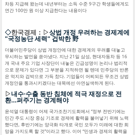
차등 지급해 왔는데 내년부터는 소득 수준 9구간 학생들에게도
연간 100만 원 이상 지급한다는 내용이다
◇
한국경제：▷
상법 개정 우려하는 경제계에
"국정농단 세력" 겁박한 野
더불어민주당이 상법 개정안에 대한 경제계의 우려를 대놓고
무시하는 발언을 쏟아냈다. 지난 21일 삼성, 현대자동차 등 16
개 국내 주요 기업 사장단이 내놓은 긴급성명이 논리나 법리적
으로 문제가 있다면 그 부분을 지적하면 될 텐데 민주당의 반론
은 억지와 겁박으로 가득 찼다. 기업들이 어찌되든 무조건 상법
개정안을 통과시키겠다는 대목에선 아연실색하게 된다.
▷
내수·수출 동반 침체에 적극 재정으로 전
환…퍼주기는 경계해야
윤석열 대통령이 어제 국가조찬기도회에서 “정부 전반기에는
민간 주도 시장 중심 기조로 경제에 활력을 불어넣기 위해 노력
했다면, 후반기에는 양극화 타개로 국민 모두가 미래에 대한 희
망을 가지도록 할 것”이라고 했다. 이어 “민생과 경제의 활력을