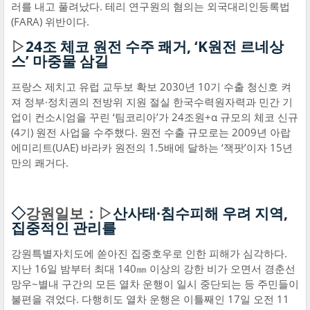
러를 내고 풀려났다. 테리 연구원의 혐의는 외국대리인등록법
(FARA) 위반이다.
▷
24조 체코 원전 수주 쾌거, ‘K원전 르네상
스’ 마중물 삼길
프랑스 제치고 유럽 교두보 확보 2030년 10기 수출 청신호 켜
져 정부·정치권의 전방위 지원 절실 한국수력원자력과 민간 기
업이 컨소시엄을 꾸린 ‘팀코리아’가 24조원+α 규모의 체코 신규
(4기) 원전 사업을 수주했다. 원전 수출 규모로는 2009년 아랍
에미리트(UAE) 바라카 원전의 1.5배에 달하는 ‘잭팟’이자 15년
만의 쾌거다.
◇
강원일보：▷
산사태·침수피해 우려 지역,
집중적인 관리를
강원특별자치도에 쏟아진 집중호우로 인한 피해가 심각하다.
지난 16일 밤부터 최대 140㎜ 이상의 강한 비가 오면서 경춘선
망우~별내 구간의 모든 열차 운행이 일시 중단되는 등 주민들이
불편을 겪었다. 다행히도 열차 운행은 이틀째인 17일 오전 11