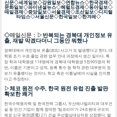
신문
◇
세계일보
◇
강원일보
◇
연합뉴스
◇
한국경제
◇
문화일보
◇
파이낸셜뉴스
◇
헤럴드경제
◇
동아일보
◇
매일경제
◇
중앙일보
◇
서울경제
◇
조선일보
◇
디지털
타임스
◇
서울신문
◇
한국일보
◇
한겨레
◇
◇
매일신문：▷
반복되는 경북대 개인정보 유
출, 재발 막겠다더니 그동안 뭐했나
경북대에서 개인정보 유출(流出) 사고가 또 발생했다고 한다. 대
학원 조기 수료·졸업 관련 업무 안내 과정에서 생긴 일이다. 특
정 학과 대학원생 118명에게 경북대 대학원생 5천905명의 학
번, 이름은 기본이고 성적, 등록 횟수 등 학적 관련 대부분의 정
보가 유출됐다는 것이다. 학교 측은 이튿날에야 사실을 인지했
다고 주장한다.
▷
체코 원전 수주, 한국 원전 유럽 진출 발판
확보한 쾌거
한국수력원자력 및 한국전력 그룹사, 두산에너빌리티와 대우건
설 등 민간 기업이 함께 참여한 '팀코리아'가 24조원대 규모의
체코 신규 원전(原電) 2기 건설 우선협상대상자로 선정됐다. 발