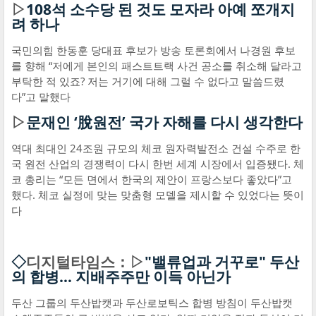
▷
108석 소수당 된 것도 모자라 아예 쪼개지
려 하나
국민의힘 한동훈 당대표 후보가 방송 토론회에서 나경원 후보
를 향해 “저에게 본인의 패스트트랙 사건 공소를 취소해 달라고
부탁한 적 있죠? 저는 거기에 대해 그럴 수 없다고 말씀드렸
다”고 말했다
▷
문재인 ‘脫원전’ 국가 자해를 다시 생각한다
역대 최대인 24조원 규모의 체코 원자력발전소 건설 수주로 한
국 원전 산업의 경쟁력이 다시 한번 세계 시장에서 입증됐다. 체
코 총리는 “모든 면에서 한국의 제안이 프랑스보다 좋았다”고
했다. 체코 실정에 맞는 맞춤형 모델을 제시할 수 있었다는 뜻이
다
◇
디지털타임스：▷
"밸류업과 거꾸로" 두산
의 합병… 지배주주만 이득 아닌가
두산 그룹의 두산밥캣과 두산로보틱스 합병 방침이 두산밥캣