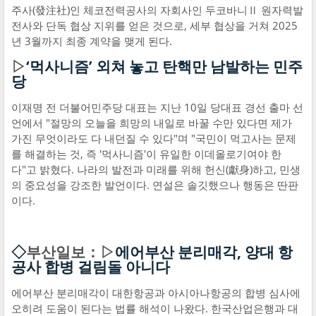
주사(發注社)인 체코전력공사의 자회사인 두코바니Ⅱ 원자력발
전사와 단독 협상 지위를 얻은 것으로, 세부 협상을 거쳐 2025
년 3월까지 최종 계약을 맺게 된다.
▷
‘먹사니즘’ 외쳐 놓고 탄핵만 남발하는 민주
당
이재명 전 더불어민주당 대표는 지난 10일 당대표 경선 출마 선
언에서 "절망의 오늘을 희망의 내일로 바꿀 수만 있다면 제가
가진 무엇이라도 다 내던질 수 있다"며 "국민이 먹고사는 문제
를 해결하는 것, 즉 '먹사니즘'이 유일한 이데올로기여야 한
다"고 밝혔다. 나라의 발전과 미래를 위해 헌신(獻身)하고, 민생
의 중요성을 강조한 발언이다. 연설은 솔깃했으나 행동은 딴판
이다.
◇
부산일보：▷
에어부산 분리매각, 양대 항
공사 합병 걸림돌 아니다
에어부산 분리매각이 대한항공과 아시아나항공의 합병 심사에
오히려 도움이 된다는 법률 해석이 나왔다. 한국산업은행과 대