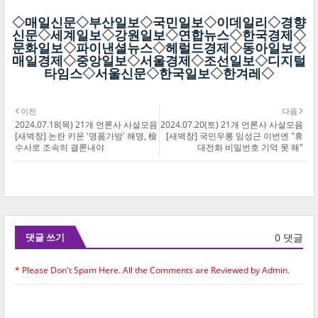
◇
매일신문
◇
부산일보
◇
국민일보
◇
이데일리
◇
경향
신문
◇
세계일보
◇
강원일보
◇
연합뉴스
◇
한국경제
◇
문화일보
◇
파이낸셜뉴스
◇
헤럴드경제
◇
동아일보
◇
매일경제
◇
중앙일보
◇
서울경제
◇
조선일보
◇
디지털
타임스
◇
서울신문
◇
한국일보
◇
한겨레
◇
이전
다음
2024.07.18(목) 21개 언론사 사설모음
2024.07.20(토) 21개 언론사 사설모음
[새벽창] 논란 키운 '명품가방' 해명, 檢
[새벽창] 국민우롱 임성근 이번엔 "휴
수사로 조속히 결론내야
대전화 비밀번호 기억 못 해"
0 댓글
댓글 쓰기
* Please Don't Spam Here. All the Comments are Reviewed by Admin.