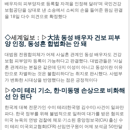
배우자의 피부양자로 등록할 자격을 인정해 달라’며 국민건강
보험공단을 상대로 낸 소송에서 소씨의 손을 들어준 원심 판결
을 18일 다수 의견으로 확정했다
◇
세계일보：▷
大法 동성 배우자 건보 피부
양 인정, 동성혼 합법화는 안 돼
대법원 전원합의체가 어제 사실혼 관계인 동성 배우자도 건강
보험 피부양자 등록이 가능하다고 판결했다. 대법관들은 ‘사실
혼 관계라는 본질은 같은데 단지 이성이 아니고 동성이란 이유
만으로 차별하는 것은 불합리하다’는 취지로 판시했다. 사법부
가 변화한 시대상을 반영했다는 점은 긍정적이다
▷
수미 테리 기소, 한·미동맹 손상으로 비화해
선 안 된다
한국계 대북 전문가인 수미 테리(한국명 김수미) 사건이 일파만
파다. 한국 정부를 위해 불법적으로 일하며 대가를 받은 혐의로
미국 뉴욕의 연방 검찰에 체포·기소된 중앙정보국(CIA) 출신 수
미 테리 미국외교협회(CFR) 선임연구원이 어제 보석금 50만달