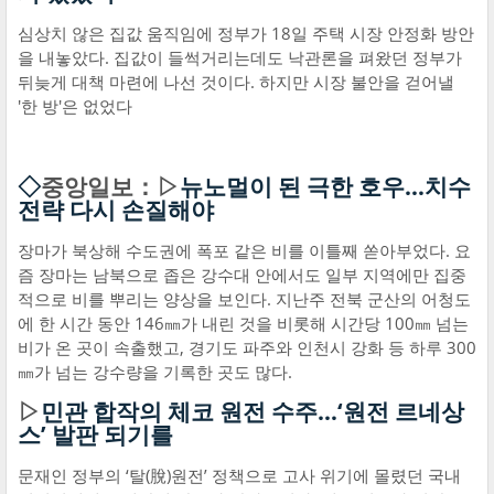
심상치 않은 집값 움직임에 정부가 18일 주택 시장 안정화 방안
을 내놓았다. 집값이 들썩거리는데도 낙관론을 펴왔던 정부가
뒤늦게 대책 마련에 나선 것이다. 하지만 시장 불안을 걷어낼
'한 방'은 없었다
◇
중앙일보：▷
뉴노멀이 된 극한 호우…치수
전략 다시 손질해야
장마가 북상해 수도권에 폭포 같은 비를 이틀째 쏟아부었다. 요
즘 장마는 남북으로 좁은 강수대 안에서도 일부 지역에만 집중
적으로 비를 뿌리는 양상을 보인다. 지난주 전북 군산의 어청도
에 한 시간 동안 146㎜가 내린 것을 비롯해 시간당 100㎜ 넘는
비가 온 곳이 속출했고, 경기도 파주와 인천시 강화 등 하루 300
㎜가 넘는 강수량을 기록한 곳도 많다.
▷
민관 합작의 체코 원전 수주…‘원전 르네상
스’ 발판 되기를
문재인 정부의 ‘탈(脫)원전’ 정책으로 고사 위기에 몰렸던 국내