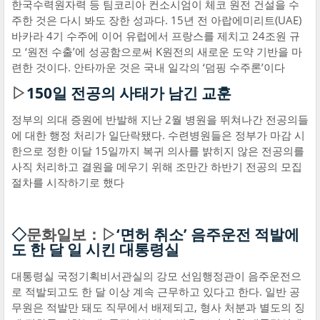
한국수력원자력 등 팀코리아 컨소시엄이 체코 원전 건설을 수
주한 것은 다시 봐도 장한 성과다. 15년 전 아랍에미리트(UAE)
바카라 4기 수주에 이어 유럽에서 프랑스를 제치고 24조원 규
모 ‘원전 수출’에 성공함으로써 K원전의 새로운 도약 기반을 마
련한 것이다. 안타까운 것은 국내 일각의 ‘덤핑 수주론’이다
▷
150일 전공의 사태가 남긴 교훈
정부의 의대 증원에 반발해 지난 2월 병원을 뛰쳐나간 전공의들
에 대한 행정 처리가 일단락됐다. 수련병원들은 정부가 마감 시
한으로 정한 이달 15일까지 복귀 의사를 밝히지 않은 전공의를
사직 처리하고 결원을 메우기 위해 조만간 하반기 전공의 모집
절차를 시작하기로 했다
◇
문화일보：▷
‘면허 취소’ 음주운전 적발에
도 한 달 일 시킨 대통령실
대통령실 국정기획비서관실의 강모 선임행정관이 음주운전으
로 적발되고도 한 달 이상 계속 근무하고 있다고 한다. 일반 공
무원은 적발만 돼도 직무에서 배제되고, 형사 처분과 별도의 징