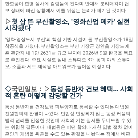
한항공이 합병 심사에 걸림돌이 된다며 반대해 분리매각이 답
보 상태에 빠진 상황에서 이를 뒤집는 논리가 제기된 것이다
▷
첫 삽 뜬 부산촬영소, '영화산업 메카' 실현
시작됐다
‘영화·영상도시 부산’의 핵심 기반 시설이 될 부산촬영소가 18일
착공식을 가졌다. 부산촬영소는 부산 기장군 장안읍 기장도예
촌 관광지 내 1만 2631㎡ 규모 부지에 2026년 9월 완공을 목표
로 추진된다. 주요 시설로 실내 스튜디오 3개 동과 야외 스튜디
오, 소품과 세트 제작용 아트워크가 들어설 예정이다
◇
국민일보：▷
동성 동반자 건보 혜택… 사회
적 혼란 어떻게 감당할 건가
동성 동반자를 건강보험 피부양자로 등록할 수 있다는 대법원
전원합의체 판결이 나왔다. 민법상 인정되지 않는 동성 커플의
법적 권리를 인정한 것인데 사회의 기본 질서를 무너뜨릴 수 있
는 위험한 결론이다. 대법원은 어떤 합의나 개헌·입법 절차 없이
혼인의 개념을 뒤흔들 수도 있는 판결을 내놨다는 점에서 비판