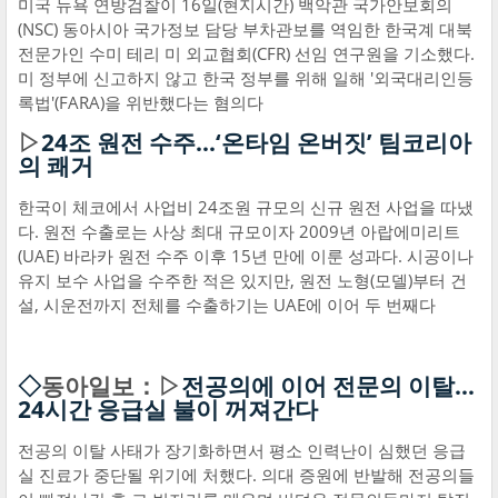
미국 뉴욕 연방검찰이 16일(현지시간) 백악관 국가안보회의
(NSC) 동아시아 국가정보 담당 부차관보를 역임한 한국계 대북
전문가인 수미 테리 미 외교협회(CFR) 선임 연구원을 기소했다.
미 정부에 신고하지 않고 한국 정부를 위해 일해 '외국대리인등
록법'(FARA)을 위반했다는 혐의다
▷
24조 원전 수주...‘온타임 온버짓’ 팀코리아
의 쾌거
한국이 체코에서 사업비 24조원 규모의 신규 원전 사업을 따냈
다. 원전 수출로는 사상 최대 규모이자 2009년 아랍에미리트
(UAE) 바라카 원전 수주 이후 15년 만에 이룬 성과다. 시공이나
유지 보수 사업을 수주한 적은 있지만, 원전 노형(모델)부터 건
설, 시운전까지 전체를 수출하기는 UAE에 이어 두 번째다
◇
동아일보：▷
전공의에 이어 전문의 이탈…
24시간 응급실 불이 꺼져간다
전공의 이탈 사태가 장기화하면서 평소 인력난이 심했던 응급
실 진료가 중단될 위기에 처했다. 의대 증원에 반발해 전공의들