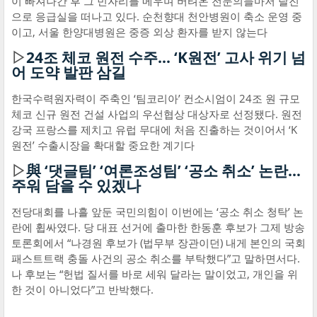
이 빠져나간 후 그 빈자리를 메우며 버텨온 전문의들마저 탈진
으로 응급실을 떠나고 있다. 순천향대 천안병원이 축소 운영 중
이고, 서울 한양대병원은 중증 외상 환자를 받지 않는다
▷
24조 체코 원전 수주… ‘K원전’ 고사 위기 넘
어 도약 발판 삼길
한국수력원자력이 주축인 ‘팀코리아’ 컨소시엄이 24조 원 규모
체코 신규 원전 건설 사업의 우선협상 대상자로 선정됐다. 원전
강국 프랑스를 제치고 유럽 무대에 처음 진출하는 것이어서 ‘K
원전’ 수출시장을 확대할 중요한 계기다
▷
與 ‘댓글팀’ ‘여론조성팀’ ‘공소 취소’ 논란…
주워 담을 수 있겠나
전당대회를 나흘 앞둔 국민의힘이 이번에는 ‘공소 취소 청탁’ 논
란에 휩싸였다. 당 대표 선거에 출마한 한동훈 후보가 그제 방송
토론회에서 “나경원 후보가 (법무부 장관이던) 내게 본인의 국회
패스트트랙 충돌 사건의 공소 취소를 부탁했다”고 말하면서다.
나 후보는 “헌법 질서를 바로 세워 달라는 말이었고, 개인을 위
한 것이 아니었다”고 반박했다.