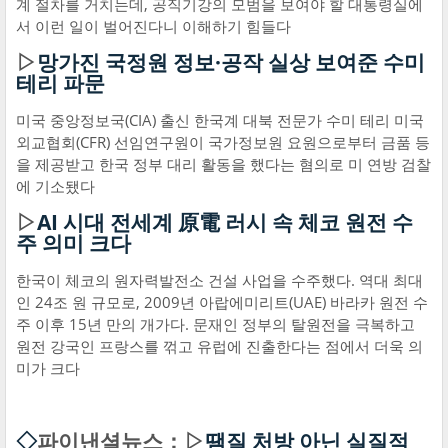
계 절차를 거치는데, 공직기강의 모범을 보여야 할 대통령실에
서 이런 일이 벌어진다니 이해하기 힘들다
▷
망가진 국정원 정보·공작 실상 보여준 수미
테리 파문
미국 중앙정보국(CIA) 출신 한국계 대북 전문가 수미 테리 미국
외교협회(CFR) 선임연구원이 국가정보원 요원으로부터 금품 등
을 제공받고 한국 정부 대리 활동을 했다는 혐의로 미 연방 검찰
에 기소됐다
▷
AI 시대 전세계 原電 러시 속 체코 원전 수
주 의미 크다
한국이 체코의 원자력발전소 건설 사업을 수주했다. 역대 최대
인 24조 원 규모로, 2009년 아랍에미리트(UAE) 바라카 원전 수
주 이후 15년 만의 개가다. 문재인 정부의 탈원전을 극복하고
원전 강국인 프랑스를 꺾고 유럽에 진출한다는 점에서 더욱 의
미가 크다
◇
파이낸셜뉴스：▷
땜질 처방 아닌 실질적