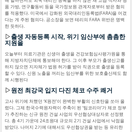
해 일하면서도 외국 대리인 등록을 하지 않은 채 고급 식사와 명
품 가방, 연구활동비 등을 국가정보원 관계자로부터 받은 혐의
를 적용했다. 미국에서 강화된 외국대리인등록법(FARA)을 어겼
다는 게 주된 혐의다. 공소장을 보면 테리의 FARA 위반은 명백
한 듯하다.
▷
출생 자동등록 시작, 위기 임산부에 촘촘한
지원을
오늘부터 의료기관은 신생아 출생을 건강보험심사평가원을 통
해 지방자치단체에 통보해야 한다. 그 이후 부모가 출생신고를
하지 않으면 지자체가 법원 허가를 받아 직권으로 출생을 등록
할 수 있다. 신원 노출을 꺼리는 임산부를 위한 보호출산제도 함
께 시행된다
▷
원전 최강국 입지 다진 체코 수주 쾌거
고사 위기에 처했던 ‘K원전’이 완벽한 부활의 신호탄을 쏘아 올
렸다. 그제 한국수력원자력이 주축이 된 ‘팀코리아’가 체코 정부
가 추진하는 신규 원전 건설 사업의 우선협상대상자로 선정됐
다. 총 4기 가운데 24조원대 규모의 2기 건설 사업에서 낙점을
받았다. 나머지 2기에 대해서도 우선협상권을 받는 등 유리한