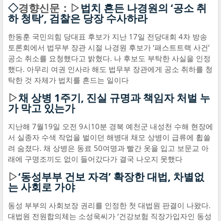
◇
경향신문：▷
법치 흔든 나경원의 ‘공소 취
하 청탁’, 검찰은 당장 수사하라
한동훈 국민의힘 당대표 후보가 지난 17일 전당대회 4차 방송
토론회에서 법무부 장관 시절 나경원 후보가 ‘패스트트랙 사건’
공소 취소를 요청했다고 밝혔다. 나 후보도 부탁한 사실을 인정
했다. 아무리 여권 인사라 해도 법무부 장관에게 공소 취하를 청
탁한 것 자체가 법치를 흔드는 일이다
▷
채 상병 1주기, 진실 규명과 책임자 처벌 누
가 막고 있는가
지난해 7월19일 오전 9시10분 경북 예천군 내성천 수해 현장에
서 실종자 수색 작업을 벌이던 해병대 채모 상병이 급류에 휩쓸
려 숨졌다. 채 상병은 동료 50여명과 빨간 옷을 입고 보문교 아
래에 구명조끼도 없이 들어갔다가 결국 나오지 못했다
▷
‘동성부부 건보 자격’ 확장한 대법, 차별없
는 사회로 가야
동성 부부의 사회보장 권리를 인정한 첫 대법원 판결이 나왔다.
대법원 전원합의체는 소성욱씨가 ‘건강보험 직장가입자인 동성