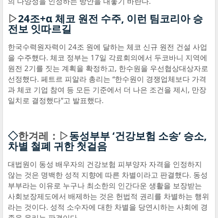
의 다양성을 인정하는 방안을 내놓기 바란다.
▷
24조+α 체코 원전 수주, 이런 팀코리아 승
전보 잇따르길
한국수력원자력이 24조 원에 달하는 체코 신규 원전 건설 사업
을 수주했다. 체코 정부는 17일 각료회의에서 두코바니 지역에
원전 2기를 짓는 계획을 확정하고, 한수원을 우선협상대상자로
선정했다. 페트르 피알라 총리는 “한수원이 경쟁업체보다 가격
과 체코 기업 참여 등 모든 기준에서 더 나은 조건을 제시, 만장
일치로 결정했다”고 발표했다.
◇
한겨레：▷
동성부부 ‘건강보험 소송’ 승소,
차별 철폐 귀한 첫걸음
대법원이 동성 배우자의 건강보험 피부양자 자격을 인정하지
않는 것은 명백한 성적 지향에 따른 차별이라고 판결했다. 동성
부부라는 이유로 누구나 최소한의 인간다운 생활을 보장받는
사회보장제도에서 배제하는 것은 헌법적 권리를 차별하는 행위
라는 것이다. 성적 소수자에 대한 차별을 당연시하는 사회에 경
종을 울리는 판결이다