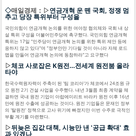
◇
매일경제：▷
연금개혁 운 뗀 국회, 정쟁 멈
추고 당장 특위부터 구성을
국민의힘이 연금개혁 논의를 위한 여야정 협의체와 국회 내 상
설 특위 구성을 더불어민주당에 촉구했다. 국민의힘 연금개혁
특위는 17일 "민주당이 연금개혁 논의를 위한 특위 제안 등에
응하지 않고 있다"며 "정부안만 기다릴 것이 아니라 자체 로드
맵을 만들어 연금개혁 논의에 동참하라"고 요구했다
▷
체코 사로잡은 K원전…전세계 원전붐 올라
타야
한국수력원자력이 주축이 된 '팀 코리아'가 체코에서 24조원 규
모 원전 2기 건설 사업을 수주했다. 내년 3월쯤 최종 계약을 체
결하면 국내 원전 기업이 아랍에미리트 바라카 원전 이후 16년
만에 원전 수출에 성공하는 것이다. 원전 기업들은 문재인 정부
의 '탈원전' 정책으로 고사 위기에 빠졌지만 이번 수주로 극적인
부활 계기를 마련했다.
▷
뒤늦은 집값 대책, 시늉만 낸 '공급 확대' 효
과 있겠나