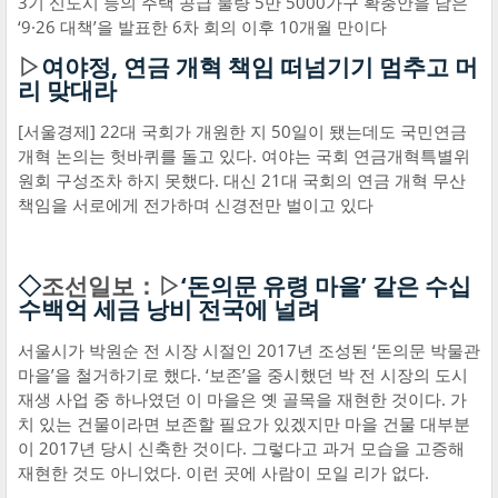
3기 신도시 등의 주택 공급 물량 5만 5000가구 확충안을 담은
‘9·26 대책’을 발표한 6차 회의 이후 10개월 만이다
▷
여야정, 연금 개혁 책임 떠넘기기 멈추고 머
리 맞대라
[서울경제] 22대 국회가 개원한 지 50일이 됐는데도 국민연금
개혁 논의는 헛바퀴를 돌고 있다. 여야는 국회 연금개혁특별위
원회 구성조차 하지 못했다. 대신 21대 국회의 연금 개혁 무산
책임을 서로에게 전가하며 신경전만 벌이고 있다
◇
조선일보：▷
‘돈의문 유령 마을’ 같은 수십
수백억 세금 낭비 전국에 널려
서울시가 박원순 전 시장 시절인 2017년 조성된 ‘돈의문 박물관
마을’을 철거하기로 했다. ‘보존’을 중시했던 박 전 시장의 도시
재생 사업 중 하나였던 이 마을은 옛 골목을 재현한 것이다. 가
치 있는 건물이라면 보존할 필요가 있겠지만 마을 건물 대부분
이 2017년 당시 신축한 것이다. 그렇다고 과거 모습을 고증해
재현한 것도 아니었다. 이런 곳에 사람이 모일 리가 없다.