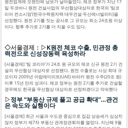
원전업계에 오랜만에 낭보가 날아들었다. 체코 정부가 지난 17
일 두코바니 원전 건설사업의 우선협상대상자로 한국의 ‘팀코
리아 컨소시엄’(한국수력원자력·대우건설·두산에너빌리티)을
선정했다. 원전 2기를 짓는 공사로 그 규모는 최소 24조원 이상
이다. 향후 추가로 2기를 더 지을 수도 있다.
◇
서울경제：▷
K원전 체코 수출, 민관정 총
력전으로 신성장동력 육성하라
[서울경제] ‘팀 코리아’가 24조 원 규모의 체코 신규 원전 2기 건
설의 우선협상 대상자로 선정됐다. 원전 수출로는 사상 최대 규
모이자 2009년 아랍에미리트(UAE) 바라카 원전 수주(20조 원)
이후 15년 만의 성과다. 체코 정부는 원전 2기를 추가로 건설할
경우에도 한국을 우선협상 대상자로 선정하겠다고 약속했다
▷
정부 “부동산 규제 풀고 공급 확대”…관건
은 속도와 실행이다
[서울경제] 최근 서울과 수도권 중심으로 집값 상승세가 심상치
않자 정부가 제7차 부동산 관계장관회의를 열었다. 지난해 9월