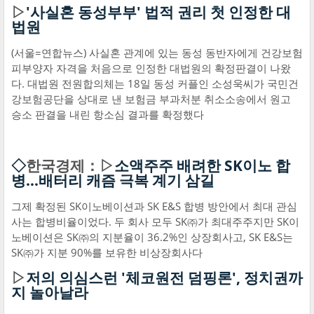
▷
'사실혼 동성부부' 법적 권리 첫 인정한 대
법원
(서울=연합뉴스) 사실혼 관계에 있는 동성 동반자에게 건강보험
피부양자 자격을 처음으로 인정한 대법원의 확정판결이 나왔
다. 대법원 전원합의체는 18일 동성 커플인 소성욱씨가 국민건
강보험공단을 상대로 낸 보험금 부과처분 취소소송에서 원고
승소 판결을 내린 항소심 결과를 확정했다
◇
한국경제：▷
소액주주 배려한 SK이노 합
병…배터리 캐즘 극복 계기 삼길
그제 확정된 SK이노베이션과 SK E&S 합병 방안에서 최대 관심
사는 합병비율이었다. 두 회사 모두 SK㈜가 최대주주지만 SK이
노베이션은 SK㈜의 지분율이 36.2%인 상장회사고, SK E&S는
SK㈜가 지분 90%를 보유한 비상장회사다
▷
저의 의심스런 '체코원전 덤핑론', 정치권까
지 놀아날라