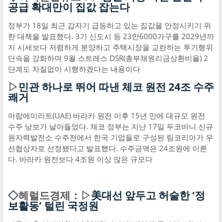
공급 확대만이 집값 잡는다
정부가 18일 최근 갑자기 급등하고 있는 집값을 안정시키기 위
한 대책을 발표했다. 3기 신도시 등 23만6000가구를 2029년까
지 시세보다 저렴하게 분양하고 주택시장을 교란하는 투기행위
단속을 강화하며 9월 스트레스 DSR(총부채원리금상환비율) 2
단계도 차질없이 시행하겠다는 내용이다
▷
민관 하나로 뛰어 따낸 체코 원전 24조 수주
쾌거
아랍에미리트(UAE) 바라카 원전 이후 15년 만에 대규모 원전
수주 낭보가 날아들었다. 체코 정부는 지난 17일 두코바니 신규
원자력발전소 수주전에서 한국 기업들로 구성된 팀코리아가 우
선협상자로 선정됐다고 발표했다. 수주금액은 24조원에 이른
다. 바라카 원전보다 4조원 이상 많은 규모다
◇
헤럴드경제：▷
美대선 앞두고 허술한 ‘정
보활동’ 털린 국정원