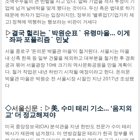
소액주주들의 큰 반발을 사고 있다. 알짜 기업을 적자 투성이 기
업에 넘겨 날벼락을 맞게 됐다는 것이다. 두산 측은 법대로 하기
때문에 하자가 없다는 입장이지만, 정부의 '밸류업'(기업가치 제
고) 정책에 역행하는 행보라는 비판이 거세다
▷
결국 헐리는 `박원순표` 유령마을… 이게
`좌파 포퓰리즘` 민낯
서울 종로구 '돈의문 박물관 마을'이 철거된다. 서울시는 마을
내 신축 한옥 등 일부 건물을 제외하고 대부분을 철거한 후 경희
궁과 묶어 서울광장 10배 크기의 역사문화공원을 만들 계획이
다. 철거 작업은 내년 하반기 시작될 예정이라고 한다. 돈의문
박물관 마을은 박원순 전 서울시장 시절인 지난 2017년 조성됐
다
◇
서울신문：▷
美, 수미 테리 기소… ‘음지외
교’ 더 정교해져야
미국 중앙정보국(CIA) 분석관을 지낸 한반도 전문가 수미 테리
박사가 재판에 넘겨졌다. 미 연방검찰은 테리가 한국 정부를 위