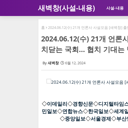
새벽창(사설-내용)
사설-내용
홈
2024.06.12(수) 21개 언론사 사설모음 [새벽
2024.06.12(수) 21개
치닫는 국회… 협치 기대는
새벽창
6월 12, 2024
◇
이데일리
◇
경향신문
◇
디지털타임
민일보
◇
연합뉴스
◇
한국일보
◇
세계
◇
중앙일보
◇
서울경제
◇
부산