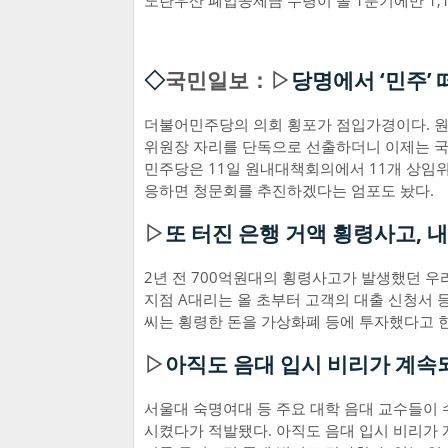
노란우산 폐업공제금 수령이 올 1분기에만 1,
◇
국민일보：▷
당명에서 ‘민주’ 
더불어민주당의 의회 횡포가 점입가경이다. 원
위원장 자리를 단독으로 선출하더니 이제는 국
민주당은 11일 원내대책회의에서 11개 상임위
응하면 청문회를 추진하겠다는 엄포도 놨다.
▷
또 터진 은행 거액 횡령사고, 내
2년 전 700억원대의 횡령사고가 발생했던 우
지점 A대리는 올 초부터 고객의 대출 신청서 
씨는 횡령한 돈을 가상화폐 등에 투자했다고 
▷
아직도 음대 입시 비리가 계속
서울대 숙명여대 등 주요 대학 음대 교수들이 
시켰다가 적발됐다. 아직도 음대 입시 비리가 