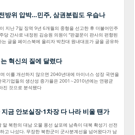
방위 압박...민주, 삼권분립도 우습나
이 지난 7일 징역 9년 6개월의 중형을 선고한 후 더불어민주
민주당 간사로 내정된 김승원 의원이 “판결문이 판사의 편향된
하는 글을 페이스북에 올리자 박찬대 원내대표가 글을 공유하
제는 혁신의 질에 달렸다
며 이를 개선하지 않으면 2040년대에 마이너스 성장 국면을
국기업들의 생산성 증가율은 2001∼2010년에는 연평균
 낮아진 것으로 분석됐다
 지금 안보실장·1차장 다 나라 비울 땐가
 말 북한의 대남 오물 풍선 살포에 남측이 대북 확성기 선전
고하고 나섰다. 무장한 북한군이 군사분계선을 넘어왔다가 남