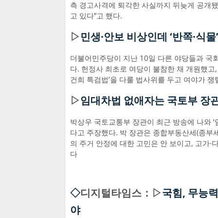
측 경고사격에 퇴각한 사실까지 뒤늦게 공개됐
고 있다”고 했다.
▷
민생·안보 비상인데 ‘반쪽·식물
더불어민주당이 지난 10일 다른 야당들과 국회
다. 헌정사 최초로 여당이 불참한 채 개원했고,
건희 특검법’을 다룰 법사위를 두고 여야가 
▷
임대차법 없애자는 국토부 장관
박상우 국토교통부 장관이 최근 방송에 나와 ‘
다고 주장했다. 박 장관은 종합부동산세(종부
의 주거 안정에 대한 고민은 안 보이고, 고가
다
◇
디지털타임스：▷
국힘, 무능
야