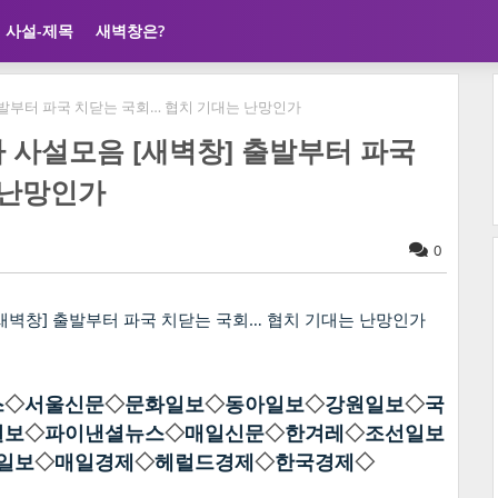
사설-제목
새벽창은?
창] 출발부터 파국 치닫는 국회… 협치 기대는 난망인가
 언론사 사설모음 [새벽창] 출발부터 파국
 난망인가
0
스
◇
서울신문
◇
문화일보
◇
동아일보
◇
강원일보
◇
국
일보
◇
파이낸셜뉴스
◇
매일신문
◇
한겨레
◇
조선일보
일보
◇
매일경제
◇
헤럴드경제
◇
한국경제
◇