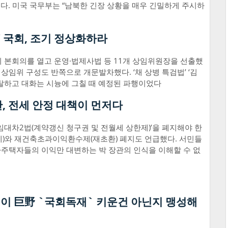
다. 미국 국무부는 “남북한 긴장 상황을 매우 긴밀하게 주시하
’ 국회, 조기 정상화하라
 본회의를 열고 운영·법제사법 등 11개 상임위원장을 선출했
 상임위 구성도 반쪽으로 개문발차했다. ‘채 상병 특검법’ ‘김
쟁탈하고 대화는 시늉에 그칠 때 예정된 파행이었다
, 전세 안정 대책이 먼저다
임대차2법(계약갱신 청구권 및 전월세 상한제)’을 폐지해야 한
세)와 재건축초과이익환수제(재초환) 폐지도 언급했다. 서민들
·다주택자들의 이익만 대변하는 박 장관의 인식을 이해할 수 없
력이 巨野 `국회독재` 키운건 아닌지 맹성해