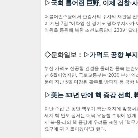
▷
국회 틀어쥔 巨野, 이제 검찰·
더불어민주당에서 판검사의 수사와 재판을 전방
이 지난 7일 “이화영 전 경기도 평화부지사가
직원을 동원해 북한 조선노동당에 230만 달러
◇
문화일보：▷
가덕도 공항 부지
부산 가덕도 신공항 건설을 둘러싼 졸속 논란이 
년 6월이었지만, 국토교통부는 ‘2030 부산 엑스
문에 지난 5일 마감된 활주로·방파제 등 공항
▷
美는 33년 만에 핵 증강 선회, 
지난 수십 년 동안 핵무기 확산 저지에 앞장서
세계 핵 안보 질서는 더욱 요동칠 수밖에 없게
서 북·중·러의 핵 증강에 우려를 표한 뒤 “
요구에 귀 기울이겠다”고 했다.