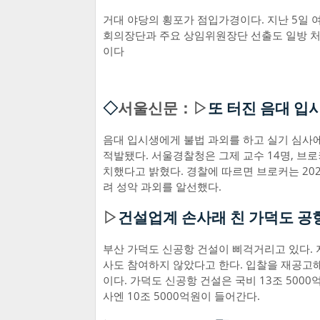
거대 야당의 횡포가 점입가경이다. 지난 5일 
회의장단과 주요 상임위원장단 선출도 일방 처
이다
◇
서울신문：▷
또 터진 음대 입
음대 입시생에게 불법 과외를 하고 실기 심사
적발됐다. 서울경찰청은 그제 교수 14명, 브로커
치했다고 밝혔다. 경찰에 따르면 브로커는 20
려 성악 과외를 알선했다.
▷
건설업계 손사래 친 가덕도 공
부산 가덕도 신공항 건설이 삐걱거리고 있다. 
사도 참여하지 않았다고 한다. 입찰을 재공고해
이다. 가덕도 신공항 건설은 국비 13조 500
사엔 10조 5000억원이 들어간다.