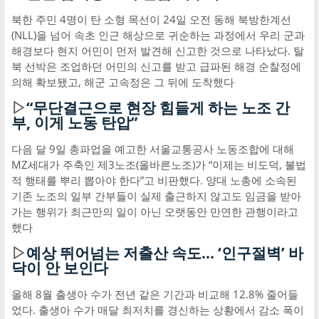
북한 주민 4명이 탄 소형 목선이 24일 오전 동해 북방한계선
(NLL)을 넘어 속초 인근 해상으로 귀순하는 과정에서 우리 군과
해경보다 현지 어민이 먼저 발견해 신고한 것으로 나타났다. 탈
북 선박은 조업하던 어민의 신고를 받고 급파된 해경 순찰정에
의해 확보됐고, 해군 고속정은 그 뒤에 도착했다
▷
“무단결근으로 현장 힘들게 하는 노조 간
부, 이게 노동 탄압”
다음 달 9일 총파업을 예고한 서울교통공사 노동조합에 대해
MZ세대가 주축인 제3노조(올바른노조)가 “이제는 비도덕, 불법
적 행태를 뿌리 뽑아야 한다”고 비판했다. 양대 노총에 소속된
기존 노조의 일부 간부들이 실제 출근하지 않고도 임금을 받아
가는 행위가 최근만의 일이 아닌 오랫동안 만연한 관행이라고
했다
▷
예상 뛰어넘는 저출산 속도… ‘인구절벽’ 바
닥이 안 보인다
올해 8월 출생아 수가 전년 같은 기간과 비교해 12.8% 줄어들
었다. 출생아 수가 매달 최저치를 경신하는 상황에서 감소 폭이