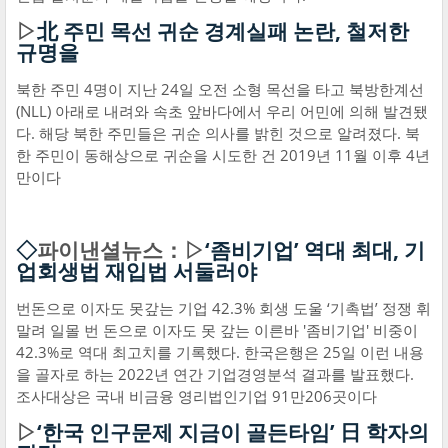
▷
北 주민 목선 귀순 경계실패 논란, 철저한
규명을
북한 주민 4명이 지난 24일 오전 소형 목선을 타고 북방한계선
(NLL) 아래로 내려와 속초 앞바다에서 우리 어민에 의해 발견됐
다. 해당 북한 주민들은 귀순 의사를 밝힌 것으로 알려졌다. 북
한 주민이 동해상으로 귀순을 시도한 건 2019년 11월 이후 4년
만이다
◇
파이낸셜뉴스：▷
‘좀비기업’ 역대 최대, 기
업회생법 재입법 서둘러야
번돈으로 이자도 못갚는 기업 42.3% 회생 도울 ‘기촉법’ 정쟁 휘
말려 일몰 번 돈으로 이자도 못 갚는 이른바 '좀비기업' 비중이
42.3%로 역대 최고치를 기록했다. 한국은행은 25일 이런 내용
을 골자로 하는 2022년 연간 기업경영분석 결과를 발표했다.
조사대상은 국내 비금융 영리법인기업 91만206곳이다
▷
‘한국 인구문제 지금이 골든타임’ 日 학자의