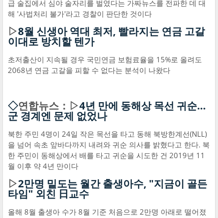
급 술집에서 심야 술자리를 벌였다는 가짜뉴스를 전파한 데 대
해 '사법처리 불가'라고 경찰이 판단한 것이다
▷
8월 신생아 역대 최저, 빨라지는 연금 고갈
이대로 방치할 텐가
초저출산이 지속될 경우 국민연금 보험료율을 15%로 올려도
2068년 연금 고갈을 피할 수 없다는 분석이 나왔다
◇
연합뉴스：▷
4년 만에 동해상 목선 귀순…
군 경계엔 문제 없었나
북한 주민 4명이 24일 작은 목선을 타고 동해 북방한계선(NLL)
을 넘어 속초 앞바다까지 내려와 귀순 의사를 밝혔다고 한다. 북
한 주민이 동해상에서 배를 타고 귀순을 시도한 건 2019년 11
월 이후 약 4년 만이다
▷
2만명 밑도는 월간 출생아수, "지금이 골든
타임" 외친 日교수
올해 8월 출생아 수가 8월 기준 처음으로 2만명 아래로 떨어졌