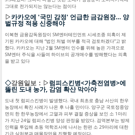
그대로 전가되지는 않는다는 점이다
▷
카카오에 '국민 감정' 언급한 금감원장… 양
벌규정 적용 신중해야
이복현 금융감독원장이 SM엔터테인먼트 시세조종 의혹이 제
기된 카카오에 대해 “법인 처벌 여부를 적극 검토하겠다”고 밝
혔다. 카카오는 지난 2월 SM엔터 인수를 위해 높은 가격으로
SM엔터 주식을 사들여 하이브의 공개매수를 방해했다는 의혹
을 받고 있다
◇
강원일보：▷
럼피스킨병<가축전염병>에
뚫린 도내 농가, 감염 확산 막아야
도내 첫 럼피스킨병이 발생했다. 국내 최초로 충남 서산의 한우
농장에서 확진 사례가 나온 후 나흘 만이다. 양구군 국토정중앙
면의 한 한우농장에서 고열과 피부 결절 증상을 보인 소 1마리
가 지난 24일 럼피스킨병 양성 판정을 받았다. 검역본부는 방제
인력을 투입해 초동 역학조사에 나서는 한편 소 29마리에 대한
긴급 살처분과 매몰작업을 진행할 예정이다.