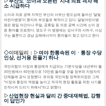
▷
부산도 '소아과 오픈런' 시내 의료 격차 해
소 시급하다
소아과 의료 공백 지역인 부산의 서부산·원도심에 들어선 ‘달빛
어린이병원’이 환자와 부모들로 북적이고 있다. 달빛어린이병
원은 평일 야간이나 주말, 공휴일 등 의료 공백 시간에 소아 경
증 환자를 진료한다. 영도구 이 병원에는 강서구와 사하구, 사상
구는 물론이고 경남 김해에서까지 환자들이 찾고 있다고 한다
◇
이데일리：▷
여야 한통속된 이ㆍ통장 수당
인상, 선거용 돈풀기 하나
국민의힘이 이장과 통장에게 지급되는 기본수당을 내년부터 월
30만원에서 40만원으로 10만원 올려줄 것을 정부와 지방자치
단체들에 공식 요청했다. 유의동 국민의힘 정책위의장은 그제
“이장과 통장의 역량을 높이고 적극적 현장 활동을 위한 사기를
진작시켜 드리기 위해서”라고 밝혔다
▷
산업현장 현실과 달리 간 중대재해법, 강행
이 답인가