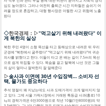
사 직후 인파 관리 부실 등에 대한 비판이 쏟아지고 사회적 경각
심도 높아졌다. 그러나 여전히 출퇴근 시간 지하철은 숨쉬기 어
려울 정도로 혼잡하고, 대형 행사장은 아찔한 사고 위험에 노출
된다
◇
한국경제：▷
"먹고살기 위해 내려왔다" 이
게 북한의 실상
북한 주민 4명이 소형 목선을 타고 동해상으로 내려온 뒤 우리
군경에 “북한에서 굶주렸다” “먹고살기 위해 내려왔다”며 귀순
의사를 밝혔다고 한다. 이들이 타고 온 배는 길이 7.5m의 목선
으로 쉽게 뒤집힐 수 있다. 목숨을 걸고 탈북에 나선 것은 그들
의 삶이 얼마나 절박한지 잘 말해준다
▷
金사과 이면에 30년 수입장벽… 소비자 선
택, 물가도 중요하다
추석 명절이 꽤 지났는데도 사과 도매가격이 크게 떨어지지 않
고 있다. 그제 서울 가락시장에서 거래된 특등급 사과(홍로) 10
㎏의 경락가격은 6만3000원으로 작년 10월(1만8000원)의 약
3.5배였다. 그나마 다행인 것은 도매가 상승분이 소비자가격에