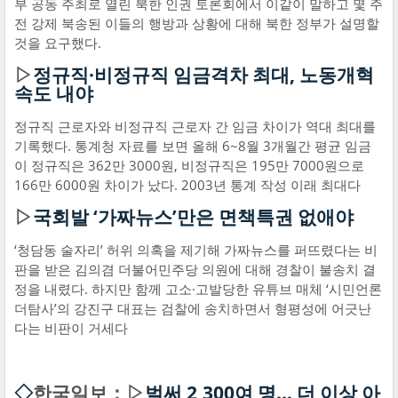
부 공동 주최로 열린 북한 인권 토론회에서 이같이 말하고 몇 주
전 강제 북송된 이들의 행방과 상황에 대해 북한 정부가 설명할
것을 요구했다.
▷
정규직·비정규직 임금격차 최대, 노동개혁
속도 내야
정규직 근로자와 비정규직 근로자 간 임금 차이가 역대 최대를
기록했다. 통계청 자료를 보면 올해 6~8월 3개월간 평균 임금
이 정규직은 362만 3000원, 비정규직은 195만 7000원으로
166만 6000원 차이가 났다. 2003년 통계 작성 이래 최대다
▷
국회발 ‘가짜뉴스’만은 면책특권 없애야
‘청담동 술자리’ 허위 의혹을 제기해 가짜뉴스를 퍼뜨렸다는 비
판을 받은 김의겸 더불어민주당 의원에 대해 경찰이 불송치 결
정을 내렸다. 하지만 함께 고소·고발당한 유튜브 매체 ‘시민언론
더탐사’의 강진구 대표는 검찰에 송치하면서 형평성에 어긋난
다는 비판이 거세다
◇
한국일보：▷
벌써 2,300여 명… 더 이상 아