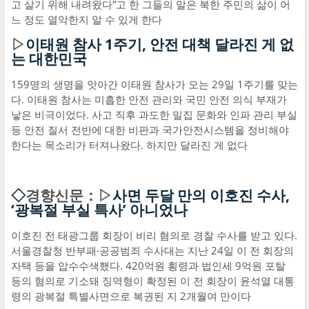
고 살기 위해 내려왔다”고 한 그들의 말은 북한 주민의 삶이 어
느 정도 열악한지 알 수 있게 한다
▷
이태원 참사 1주기, 안전 대책 달라진 게 없
는 대한민국
159명의 생명을 앗아간 이태원 참사가 오는 29일 1주기를 맞는
다. 이태원 참사는 미흡한 안전 관리와 국민 안전 의식 부재가
낳은 비극이었다. 사고 직후 과도한 밀집 문화와 인파 관리 부실
등 안전 질서 전반에 대한 비판과 국가안전시스템을 정비해야
한다는 목소리가 터져나왔다. 하지만 달라진 게 없다
◇
경향신문：▷
사면 두달 만의 이호진 수사,
‘광복절 부실 특사’ 아니었나
이호진 전 태광그룹 회장이 비리 혐의로 경찰 수사를 받고 있다.
서울경찰청 반부패·공공범죄 수사대는 지난 24일 이 전 회장의
자택 등을 압수수색했다. 420억원 횡령과 법인세 9억원 포탈
등의 혐의로 기소돼 징역형이 확정된 이 전 회장이 윤석열 대통
령의 광복절 특별사면으로 복권된 지 2개월여 만이다