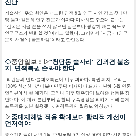
진단
저출산의 주요 원인은 과도한 경쟁 8월 인구 자연 감소 첫 1만
명 돌파 일본의 인구 전문가 야마다 마사히로 주오대 교수는
"한국은 지금 손을 쓰지 않으면 일본보다 굉장히 빠른 속도로
인구구조가 변화할 것"이라고 말했다. 그러면서 "지금이 (인구
문제 해결에) 골든타임"이라고 단언했다
◇
중앙일보：▷
“청담동 술자리” 김의겸 불송
치, 면책특권 손봐야 한다
“의원들의 면책·불체포특권이 너무 과하다. 특권 폐지, 우리는
100% 찬성한다.” 더불어민주당 이재명 대표가 지난해 5월 언론
인터뷰에서 한 얘기다. 그러나 이후 민주당이 보여준 행동은 정
반대다. 이 대표 본인부터 검찰의 구속영장을 피하기 위해 불체
포특권을 십분 활용했다. 면책특권의 활용도 엄청났다
▷
중대재해법 적용 확대보다 합리적 개선이
먼저여야
중소기업들이 내년 1월 27일부터 5인 이상 50인 미만 사업장까