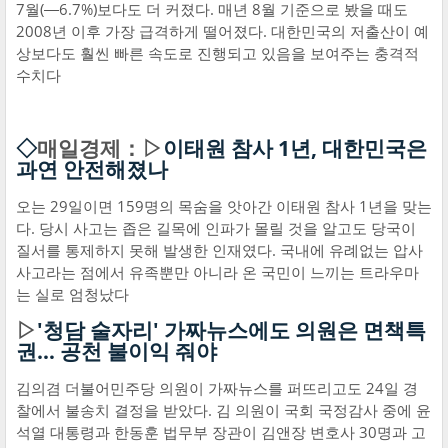
7월(―6.7%)보다도 더 커졌다. 매년 8월 기준으로 봤을 때도
2008년 이후 가장 급격하게 떨어졌다. 대한민국의 저출산이 예
상보다도 훨씬 빠른 속도로 진행되고 있음을 보여주는 충격적
수치다
◇
매일경제：▷
이태원 참사 1년, 대한민국은
과연 안전해졌나
오는 29일이면 159명의 목숨을 앗아간 이태원 참사 1년을 맞는
다. 당시 사고는 좁은 길목에 인파가 몰릴 것을 알고도 당국이
질서를 통제하지 못해 발생한 인재였다. 국내에 유례없는 압사
사고라는 점에서 유족뿐만 아니라 온 국민이 느끼는 트라우마
는 실로 엄청났다
▷
'청담 술자리' 가짜뉴스에도 의원은 면책특
권… 공천 불이익 줘야
김의겸 더불어민주당 의원이 가짜뉴스를 퍼뜨리고도 24일 경
찰에서 불송치 결정을 받았다. 김 의원이 국회 국정감사 중에 윤
석열 대통령과 한동훈 법무부 장관이 김앤장 변호사 30명과 고