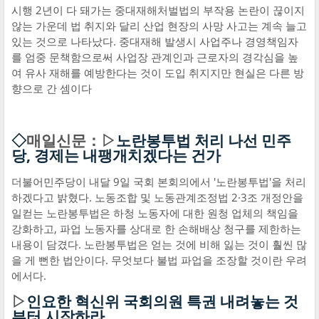
시행 2년이 다 돼가는 중대재해처벌법의 부작용 논란이 끊이지
않는 가운데 법 취지와 달리 산업 현장의 사망 사고는 계속 늘고
있는 것으로 나타났다. 중대재해 발생시 사업주나 경영책임자
를 엄중 문책함으로써 사업장 관계인과 근로자의 경각심을 높
여 유사 재해를 예방한다는 것이 도입 취지지만 현실은 다른 방
향으로 간 셈이다
◇
매일신문：▷
노란봉투법 처리 나선 민주
당, 경제는 내팽개치겠다는 건가
더불어민주당이 내달 9일 국회 본회의에서 '노란봉투법'을 처리
하겠다고 밝혔다. 노동조합 및 노동관계조정법 2·3조 개정안을
일컫는 노란봉투법은 하청 노동자에 대한 원청 업체의 책임을
강화하고, 파업 노동자를 상대로 한 손해배상 청구를 제한하는
내용이 담겼다. 노란봉투법은 얻는 것에 비해 잃는 것이 훨씬 많
을 게 뻔한 법안이다. 무엇보다 불법 파업을 조장할 것이란 우려
에서다.
▷
인요한 혁신위 국회의원 특권 내려놓는 것
부터 시작하라