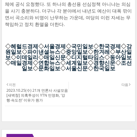
체에 공식 요청했다. 또 하나의 총선용 선심정책 아니냐는 의심
을 사기 충분하다. 더구나 각 분야에서 내년도 예산이 대폭 깎이
면서 곡소리와 비명이 난무하는 가운데, 여당의 이런 자세는 무
책임하고 정치 환멸을 더한다.
◇
헤럴드경제
◇
서울경제
◇
국민일보
◇
한국경제
◇
강
원일보
◇
파이낸셜뉴스
◇
중앙일보
◇
한겨레
◇
부산일
보
◇
이데일리
◇
매일신문
◇
디지털타임스
◇
동아일보
◇
매일경제
◇
연합뉴스
◇
세계일보
◇
경향신문
◇
조선
일보
◇
문화일보
◇
서울신문
◇
한국일보
이전
다음
2023.10.25(수) 21개 언론사 사설모음
[새벽창] 의혹투성이 YTN 민영화, ‘강
행·속도전’ 이유가 뭔가