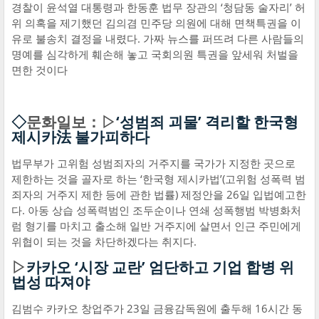
경찰이 윤석열 대통령과 한동훈 법무 장관의 ‘청담동 술자리’ 허
위 의혹을 제기했던 김의겸 민주당 의원에 대해 면책특권을 이
유로 불송치 결정을 내렸다. 가짜 뉴스를 퍼뜨려 다른 사람들의
명예를 심각하게 훼손해 놓고 국회의원 특권을 앞세워 처벌을
면한 것이다
◇
문화일보：▷
‘성범죄 괴물’ 격리할 한국형
제시카法 불가피하다
법무부가 고위험 성범죄자의 거주지를 국가가 지정한 곳으로
제한하는 것을 골자로 하는 ‘한국형 제시카법’(고위험 성폭력 범
죄자의 거주지 제한 등에 관한 법률) 제정안을 26일 입법예고한
다. 아동 상습 성폭력범인 조두순이나 연쇄 성폭행범 박병화처
럼 형기를 마치고 출소해 일반 거주지에 살면서 인근 주민에게
위협이 되는 것을 차단하겠다는 취지다.
▷
카카오 ‘시장 교란’ 엄단하고 기업 합병 위
법성 따져야
김범수 카카오 창업주가 23일 금융감독원에 출두해 16시간 동