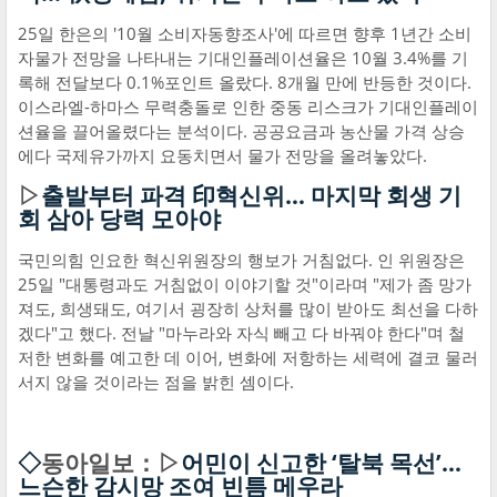
25일 한은의 '10월 소비자동향조사'에 따르면 향후 1년간 소비
자물가 전망을 나타내는 기대인플레이션율은 10월 3.4%를 기
록해 전달보다 0.1%포인트 올랐다. 8개월 만에 반등한 것이다.
이스라엘-하마스 무력충돌로 인한 중동 리스크가 기대인플레이
션율을 끌어올렸다는 분석이다. 공공요금과 농산물 가격 상승
에다 국제유가까지 요동치면서 물가 전망을 올려놓았다.
▷
출발부터 파격 印혁신위… 마지막 회생 기
회 삼아 당력 모아야
국민의힘 인요한 혁신위원장의 행보가 거침없다. 인 위원장은
25일 "대통령과도 거침없이 이야기할 것"이라며 "제가 좀 망가
져도, 희생돼도, 여기서 굉장히 상처를 많이 받아도 최선을 다하
겠다"고 했다. 전날 "마누라와 자식 빼고 다 바꿔야 한다"며 철
저한 변화를 예고한 데 이어, 변화에 저항하는 세력에 결코 물러
서지 않을 것이라는 점을 밝힌 셈이다.
◇
동아일보：▷
어민이 신고한 ‘탈북 목선’…
느슨한 감시망 조여 빈틈 메우라