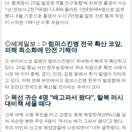
다. 통계청이 25일 발표한 '8월 인구동향'에 따르면 출생아 수는
1년 전보다 2천798명(-12.8%) 줄어든 1만8천984명으로 집계
됐다. 8월 기준으로 출생아 수가 2만명을 밑돈 것은 통계 작성
이 시작된 1981년 이후 처음이다.
◇
세계일보：▷
럼피스킨병 전국 확산 코앞,
피해 최소화에 만전 기해야
소 바이러스성 질병인 럼피스킨병이 국내에서 빠르게 확산하고
있다. 20일 충남 서산 한우농장에서 국내 처음으로 확진 사례가
나온 데 이어 충북, 경기, 인천, 강원 등에서 추가 발생이 잇따르
고 있다. 어제 전북 부안에서도 럼피스킨병 한우가 발생함에 따
라 조만간 전국으로 확산될 것이라는 우려가 크다
▷
목선 귀순 4명 “배고파서 왔다”, 탈북 러시
대비책 세울 때다
그제 새벽 소형 목선을 타고 강원도 동해 북방한계선(NLL)을 넘
어 귀순한 북한 주민 4명이 “우리는 배가 고파서 왔다”고 했다.
우리 어민의 신고로 해양경찰에 나포되면서 “너무 굶주렸다. 먹