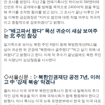
안 조사를 받았다. 지난 2월 연예기획사인 하이브의 SM엔터테
인먼트 주식 공개매수를 방해할 목적으로 2400여억 원을 투입
해 주가를 조작한 혐의를 받고 있다. 그 조사가 끝난 이후인 24
일 이복현 금감원장은 “카카오 법인에 대한 처벌 여부도 적극적
이고 종합적으로 검토하겠다”고 밝혔다.
▷
“배고파서 왔다” 목선 귀순이 새삼 보여주
는 北 주민 참상
일가족으로 보이는 북한 주민 4명이 동해 북방한계선(NLL)을
넘어 귀순한 뒤 군경에 “북한에서 굶주렸다” “먹고 살기 위해 내
려왔다”고 밝혔다고 한다. 이제 막 추수가 끝났음에도 북한 주민
의 식량난이 심상찮음을 시사한다
◇
서울신문：▷
북한인권재단 공전 7년, 이러
고 中 ‘강제 북송’ 막겠나
줄리 터너 미국 국무부 북한인권특사가 중국 내 탈북자의 추가
적인 강제 북송을 막기 위해 국제사회가 함께 행동해야 한다고
밝혔다. 터너 특사는 미국 뉴욕 유엔본부에서 한국 및 미국 대표