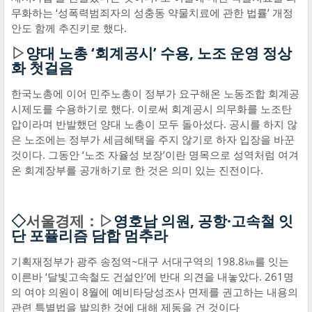
무화하는 ‘성폭력범죄자의 성충동 약물치료에 관한 법률’ 개정
안도 함께 추진키로 했다.
▷
양대 노총 ‘회계공시’ 수용, 노조 운영 정상
화 첫걸음
한국노총에 이어 민주노총이 정부가 요구해온 노동조합 회계공
시제도를 수용하기로 했다. 이로써 회계공시 의무화를 노조탄
압이라며 반발했던 양대 노총이 모두 돌아섰다. 공시를 하지 않
은 노조에는 정부가 세금혜택을 주지 않기로 하자 입장을 바꾼
것이다. 그동안 ‘노조 자율성 보장’이란 명목으로 성역처럼 여겨
온 회계장부를 공개하기로 한 것은 의미 있는 진전이다.
◇
서울경제：▷
영호남 의원, 공항·고속철 잇
단 포퓰리즘 담합 멈추라
기획재정부가 광주 송정역~대구 서대구역의 198.8㎞를 잇는
이른바 ‘달빛고속철도 건설안’에 반대 의견을 내놓았다. 261명
의 여야 의원이 8월에 예비타당성조사 면제를 권고하는 내용의
관련 특별법을 발의한 것에 대해 제동을 건 것이다