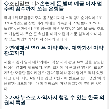
◇
조선일보：▷
손쉽게 돈 벌며 예금 이자 덜
주려 꼼수까지 쓰는 은행들
국내 1위 KB금융지주의 올 3분기까지 누적 당기순이익이 4조
3704억원으로 창립 이래 최대를 기록했다. 작년보다 8.2% 더
늘었다. 신한·하나·우리금융도 작년 못지않은 실적을 올릴 것으
로 예상된다. 무슨 큰 혁신을 이뤄 어렵게 거둔 실적이 아니다.
땅 짚고 헤엄치기식 이자 장사의 결과다
▷
연예계선 연이은 마약 추문, 대학가선 마약
광고까지
서울과 경기 일대 대학가에서 액상 대마 광고 수백 장을 살포한
남성이 경찰에 체포됐다. 명함 크기의 이 광고엔 ‘영감이 필요한
가? 한 모금만 들이켜면 맛 간다’ 등의 내용이 영어로 적혀 있었
다고 한다. 지난 4월 서울 강남 학원가에 필로폰 등이 섞인 ‘마약
음료’가 배포되더니 대학 캠퍼스에 마약 광고까지 뿌려진 것이
다
▷
가짜 뉴스로 사익까지 챙길 수 있는 한국 의
원의 특권