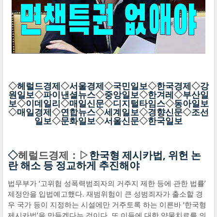
◇
헤럴드경제
◇
서울경제
◇
국민일보
◇
한국경제
◇
강
원일보
◇
파이낸셜뉴스
◇
중앙일보
◇
한겨레
◇
부산일
보
◇
이데일리
◇
매일신문
◇
디지털타임스
◇
동아일보
◇
매일경제
◇
연합뉴스
◇
세계일보
◇
경향신문
◇
조선
일보
◇
문화일보
◇
서울신문
◇
한국일보
◇
헤럴드경제：▷
한국형 제시카법, 위헌 논
란 해소 등 정교하게 추진해야
법무부가 ‘고위험 성폭력범죄자의 거주지 제한 등에 관한 법률’
제정안을 입법예고했다. 재범위험이 큰 성범죄자가 출소할 경
우 국가 등이 지정하는 시설에만 거주토록 하는 이른바 ‘한국형
제시카법’을 만들겠다는 것이다. 또 이들에 대한 약물치료를 의