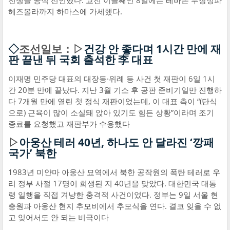
전쟁을 공식 선언했다. 교전 이틀째인 8일에는 레바논 무장정파
헤즈볼라까지 하마스에 가세했다.
◇
조선일보：▷
건강 안 좋다며 1시간 만에 재
판 끝낸 뒤 국회 출석한 李 대표
이재명 민주당 대표의 대장동·위례 등 사건 첫 재판이 6일 1시
간 20분 만에 끝났다. 지난 3월 기소 후 공판 준비기일만 진행하
다 7개월 만에 열린 첫 정식 재판이었는데, 이 대표 측이 “(단식
으로) 근육이 많이 소실돼 앉아 있기도 힘든 상황”이라며 조기
종료를 요청했고 재판부가 수용했다
▷
아웅산 테러 40년, 하나도 안 달라진 ‘깡패
국가’ 북한
1983년 미얀마 아웅산 묘역에서 북한 공작원의 폭탄 테러로 우
리 정부 사절 17명이 희생된 지 40년을 맞았다. 대한민국 대통
령 일행을 직접 겨냥한 충격적 사건이었다. 정부는 9일 서울 현
충원과 아웅산 현지 추모비에서 추모식을 연다. 결코 잊을 수 없
고 잊어서도 안 되는 비극이다