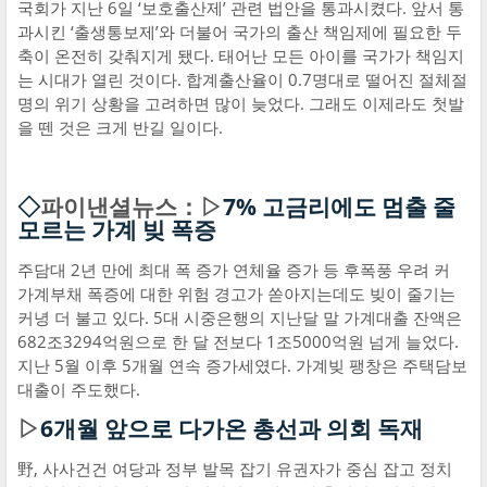
국회가 지난 6일 ‘보호출산제’ 관련 법안을 통과시켰다. 앞서 통
과시킨 ‘출생통보제’와 더불어 국가의 출산 책임제에 필요한 두
축이 온전히 갖춰지게 됐다. 태어난 모든 아이를 국가가 책임지
는 시대가 열린 것이다. 합계출산율이 0.7명대로 떨어진 절체절
명의 위기 상황을 고려하면 많이 늦었다. 그래도 이제라도 첫발
을 뗀 것은 크게 반길 일이다.
◇
파이낸셜뉴스：▷
7% 고금리에도 멈출 줄
모르는 가계 빚 폭증
주담대 2년 만에 최대 폭 증가 연체율 증가 등 후폭풍 우려 커
가계부채 폭증에 대한 위험 경고가 쏟아지는데도 빚이 줄기는
커녕 더 불고 있다. 5대 시중은행의 지난달 말 가계대출 잔액은
682조3294억원으로 한 달 전보다 1조5000억원 넘게 늘었다.
지난 5월 이후 5개월 연속 증가세였다. 가계빚 팽창은 주택담보
대출이 주도했다.
▷
6개월 앞으로 다가온 총선과 의회 독재
野, 사사건건 여당과 정부 발목 잡기 유권자가 중심 잡고 정치