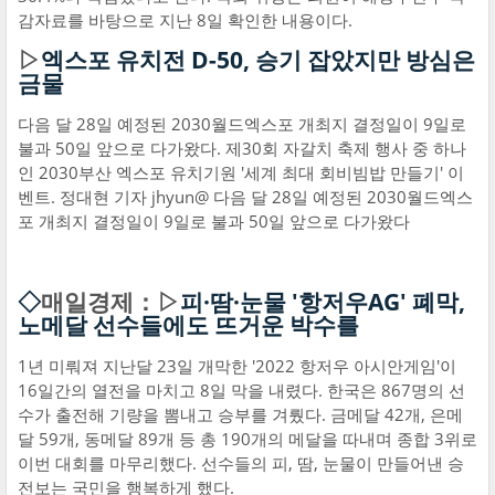
감자료를 바탕으로 지난 8일 확인한 내용이다.
▷
엑스포 유치전 D-50, 승기 잡았지만 방심은
금물
다음 달 28일 예정된 2030월드엑스포 개최지 결정일이 9일로
불과 50일 앞으로 다가왔다. 제30회 자갈치 축제 행사 중 하나
인 2030부산 엑스포 유치기원 '세계 최대 회비빔밥 만들기' 이
벤트. 정대현 기자 jhyun@ 다음 달 28일 예정된 2030월드엑스
포 개최지 결정일이 9일로 불과 50일 앞으로 다가왔다
◇
매일경제：▷
피·땀·눈물 '항저우AG' 폐막,
노메달 선수들에도 뜨거운 박수를
1년 미뤄져 지난달 23일 개막한 '2022 항저우 아시안게임'이
16일간의 열전을 마치고 8일 막을 내렸다. 한국은 867명의 선
수가 출전해 기량을 뽐내고 승부를 겨뤘다. 금메달 42개, 은메
달 59개, 동메달 89개 등 총 190개의 메달을 따내며 종합 3위로
이번 대회를 마무리했다. 선수들의 피, 땀, 눈물이 만들어낸 승
전보는 국민을 행복하게 했다.