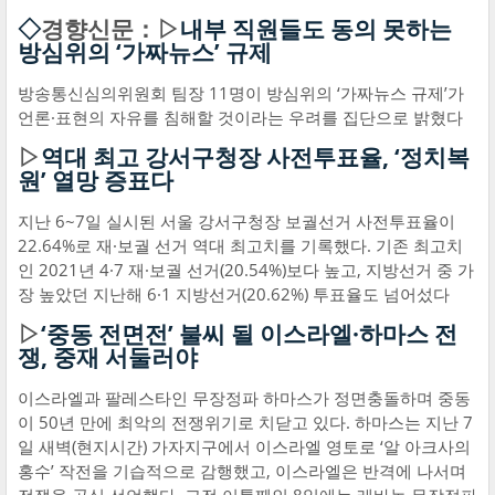
◇
경향신문：▷
내부 직원들도 동의 못하는
방심위의 ‘가짜뉴스’ 규제
방송통신심의위원회 팀장 11명이 방심위의 ‘가짜뉴스 규제’가
언론·표현의 자유를 침해할 것이라는 우려를 집단으로 밝혔다
▷
역대 최고 강서구청장 사전투표율, ‘정치복
원’ 열망 증표다
지난 6~7일 실시된 서울 강서구청장 보궐선거 사전투표율이
22.64%로 재·보궐 선거 역대 최고치를 기록했다. 기존 최고치
인 2021년 4·7 재·보궐 선거(20.54%)보다 높고, 지방선거 중 가
장 높았던 지난해 6·1 지방선거(20.62%) 투표율도 넘어섰다
▷
‘중동 전면전’ 불씨 될 이스라엘·하마스 전
쟁, 중재 서둘러야
이스라엘과 팔레스타인 무장정파 하마스가 정면충돌하며 중동
이 50년 만에 최악의 전쟁위기로 치닫고 있다. 하마스는 지난 7
일 새벽(현지시간) 가자지구에서 이스라엘 영토로 ‘알 아크사의
홍수’ 작전을 기습적으로 감행했고, 이스라엘은 반격에 나서며