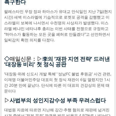
촉구한다
팔레스타인 무장 정파 하마스가 유대교 안식일인 지난 7일(현지
시간) 새벽 이스라엘에 기습적으로 로켓포 공격을 감행했고 이
스라엘이 보복에 나서면서 수천명의 사상자가 발생했다. 이스
라엘 베냐민 네타냐후 총리는 이번 사태를 전쟁으로 규정하고
“하마스가 활동하는 모든 곳을 폐허로 만들겠다”고 선언하면서
일찌감치 확전 의지를 다졌다.
◇
매일신문：▷
李의 ‘재판 지연 전략’ 드러낸
‘대장동 비리’ 첫 정식 공판
'대장동·위례 신도시 개발 특혜' '성남FC 불법 후원금' 사건 관련,
이재명 더불어민주당 대표의 첫 정식 재판이 6일 열렸지만 1시
간 20분 만에 끝났다. 단식에 따른 이 대표의 건강상의 문제 때
문이다
▷
사법부의 성인지감수성 부족 우려스럽다
대법원 자료에 따르면 지난해 강간·추행 혐의로 재판에 넘겨진
사건 중에서 '전부 무죄' 판결을 받은 비율은 4.97%로 나타났다.