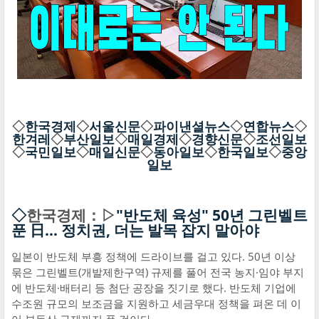
◇
한국경제
◇
서울신문
◇
파이낸셜뉴스
◇
연합뉴스
◇
한겨레
◇
부산일보
◇
매일경제
◇
경향신문
◇
조선일보
◇
국민일보
◇
매일신문
◇
동아일보
◇
한국일보
◇
중앙
일보
◇
한국경제：▷
"반도체 육성" 50년 그린벨트
푼 日… 정치권, 더는 발목 잡지 말아야
일본이 반도체 부흥 정책에 드라이브를 걸고 있다. 50년 이상
묶은 그린벨트(개발제한구역) 규제를 풀어 전국 농지·임야 부지
에 반도체·배터리 등 첨단 공장을 짓기로 했다. 반도체 기업에
수조원 규모의 보조금을 지원하고 세금우대 정책을 펴온 데 이