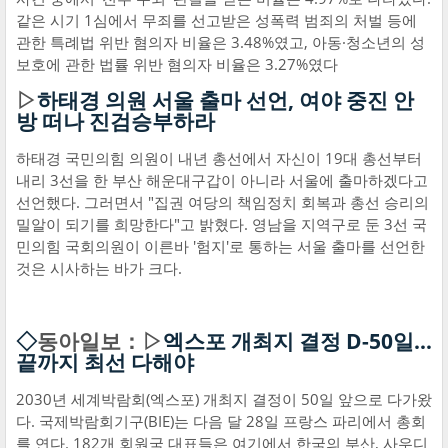
같은 시기 1심에서 무죄를 선고받은 성폭력 범죄의 처벌 등에
관한 특례법 위반 혐의자 비율은 3.48%였고, 아동·청소년의 성
보호에 관한 법률 위반 혐의자 비율은 3.27%였다
▷
하태경 의원 서울 출마 선언, 여야 중진 안
방 떠나 진검승부하라
하태경 국민의힘 의원이 내년 총선에서 자신이 19대 총선부터
내리 3선을 한 부산 해운대구갑이 아니라 서울에 출마하겠다고
선언했다. 그러면서 "집권 여당의 책임정치 회복과 총선 승리의
밀알이 되기를 희망한다"고 밝혔다. 영남을 지역구로 둔 3선 국
민의힘 국회의원이 이른바 '험지'로 통하는 서울 출마를 선언한
것은 시사하는 바가 크다.
◇
동아일보：▷
엑스포 개최지 결정 D-50일…
끝까지 최선 다해야
2030년 세계박람회(엑스포) 개최지 결정이 50일 앞으로 다가왔
다. 국제박람회기구(BIE)는 다음 달 28일 프랑스 파리에서 총회
를 연다. 182개 회원국 대표들은 여기에서 한국의 부산, 사우디