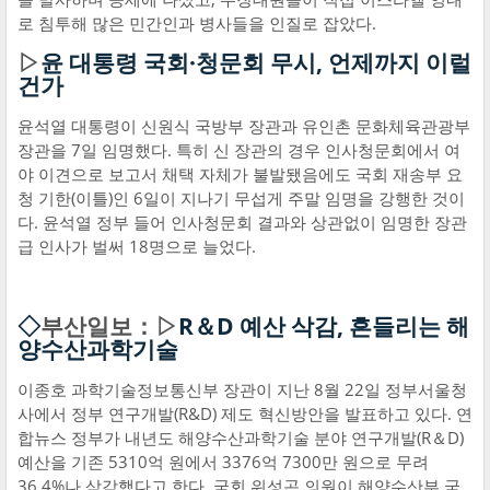
로 침투해 많은 민간인과 병사들을 인질로 잡았다.
▷
윤 대통령 국회·청문회 무시, 언제까지 이럴
건가
윤석열 대통령이 신원식 국방부 장관과 유인촌 문화체육관광부
장관을 7일 임명했다. 특히 신 장관의 경우 인사청문회에서 여
야 이견으로 보고서 채택 자체가 불발됐음에도 국회 재송부 요
청 기한(이틀)인 6일이 지나기 무섭게 주말 임명을 강행한 것이
다. 윤석열 정부 들어 인사청문회 결과와 상관없이 임명한 장관
급 인사가 벌써 18명으로 늘었다.
◇
부산일보：▷
R＆D 예산 삭감, 흔들리는 해
양수산과학기술
이종호 과학기술정보통신부 장관이 지난 8월 22일 정부서울청
사에서 정부 연구개발(R&D) 제도 혁신방안을 발표하고 있다. 연
합뉴스 정부가 내년도 해양수산과학기술 분야 연구개발(R＆D)
예산을 기존 5310억 원에서 3376억 7300만 원으로 무려
36.4%나 삭감했다고 한다. 국회 위성곤 의원이 해양수산부 국