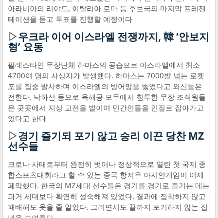
아라비아의 리야드, 이탈리아 로마 등 후보국의 마지막 프레젠
테이션을 듣고 투표를 진행할 예정이다
▷
우크라 이어 이스라엘 전쟁까지, 韓 ‘안보지
형’ 요동
팔레스타인 무장단체 하마스의 공습으로 이스라엘에서 최소
4700여 명의 사상자가 발생했다. 하마스는 7000발 넘는 로켓
포를 집중 발사하며 이스라엘의 방어망을 뚫었다고 외신들은
전한다. 낙하산 등으로 육해공 모두에서 침투한 무장 조직원들
은 곳곳에서 지상 교전을 벌이며 민간인들을 인질로 잡아가고
있다고 한다
▷
경기 즐기되 포기 않고 승리 이끈 당찬 MZ
선수들
코로나 사태로부터 완전히 벗어나 정상적으로 열린 첫 국제 종
합스포츠대회라고 할 수 있는 중국 항저우 아시안게임이 어제
폐막했다. 한국의 MZ세대 선수들은 경기를 경기로 즐기는 데는
과거 세대보다 확연히 성숙해져 있었다. 결과에 집착하지 않고
패배해도 웃을 줄 알았다. 그러면서도 끝까지 포기하지 않는 집
념을 보여줬다