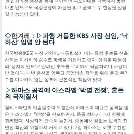
권 입장에선 총선을 통해 극단적인 여소야대를 극복하지 못한
다면 앞으로도 국정운영에 차질을 빚고 권력 누수 현상을 앞당
길 가능성이 있다.
◇
한겨레：▷
파행 거듭한 KBS 사장 선임, ‘낙
하산’ 임명 안 된다
한국방송(KBS) 사장 선임이, 대통령실이 미는 특정 후보를 선출
하려는 이사회의 꼼수로 파행을 거듭하고 있다. 윤석열 대통령
의 ‘정치적 멘토’로 알려진 후보를 무리하게 낙점하려다 사달이
난 것이다. 내년 총선을 앞두고 공영방송 장악을 위해 온갖 무리
수를 마다하지 않는 정부에 근본적인 책임이 있다
▷
하마스 공격에 이스라엘 ‘박멸 전쟁’, 혼돈
의 국제질서
팔레스타인의 이슬람주의 무장단체 하마스의 대규모 공격을 받
은 이스라엘이 “전쟁”을 선포하면서, 중동 정세가 다시 격랑에
휩싸였다. 사상자가 급속히 늘면서, 중동에서 끝없는 보복과 전
면전 확산의 위험마저 커지고 있다. 7일 하마스는 로켓 수천발
을 발사하며 공세에 나섰고, 무장대원들이 직접 이스라엘 영내