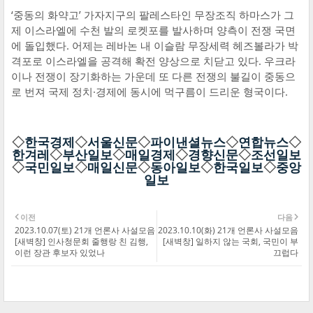
‘중동의 화약고’ 가자지구의 팔레스타인 무장조직 하마스가 그
제 이스라엘에 수천 발의 로켓포를 발사하며 양측이 전쟁 국면
에 돌입했다. 어제는 레바논 내 이슬람 무장세력 헤즈볼라가 박
격포로 이스라엘을 공격해 확전 양상으로 치닫고 있다. 우크라
이나 전쟁이 장기화하는 가운데 또 다른 전쟁의 불길이 중동으
로 번져 국제 정치·경제에 동시에 먹구름이 드리운 형국이다.
◇
한국경제
◇
서울신문
◇
파이낸셜뉴스
◇
연합뉴스
◇
한겨레
◇
부산일보
◇
매일경제
◇
경향신문
◇
조선일보
◇
국민일보
◇
매일신문
◇
동아일보
◇
한국일보
◇
중앙
일보
이전
다음
2023.10.07(토) 21개 언론사 사설모음
2023.10.10(화) 21개 언론사 사설모음
[새벽창] 인사청문회 줄행랑 친 김행,
[새벽창] 일하지 않는 국회, 국민이 부
이런 장관 후보자 있었나
끄럽다