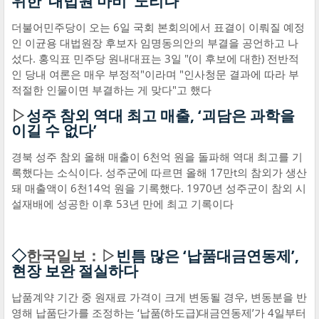
위한 ‘대법원 마비’ 노리나
더불어민주당이 오는 6일 국회 본회의에서 표결이 이뤄질 예정
인 이균용 대법원장 후보자 임명동의안의 부결을 공언하고 나
섰다. 홍익표 민주당 원내대표는 3일 "(이 후보에 대한) 전반적
인 당내 여론은 매우 부정적"이라며 "인사청문 결과에 따라 부
적절한 인물이면 부결하는 게 맞다"고 했다
▷
성주 참외 역대 최고 매출, ‘괴담은 과학을
이길 수 없다’
경북 성주 참외 올해 매출이 6천억 원을 돌파해 역대 최고를 기
록했다는 소식이다. 성주군에 따르면 올해 17만t의 참외가 생산
돼 매출액이 6천14억 원을 기록했다. 1970년 성주군이 참외 시
설재배에 성공한 이후 53년 만에 최고 기록이다
◇
한국일보：▷
빈틈 많은 ‘납품대금연동제’,
현장 보완 절실하다
납품계약 기간 중 원재료 가격이 크게 변동될 경우, 변동분을 반
영해 납품단가를 조정하는 ‘납품(하도급)대금연동제’가 4일부터