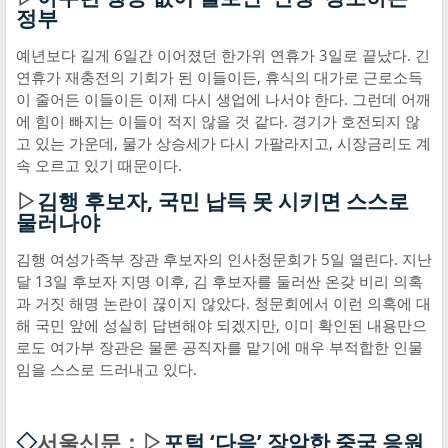
정부
예년보다 길게 6일간 이어졌던 한가위 연휴가 3일로 끝났다. 긴
연휴가 재충전의 기회가 된 이들이든, 휴식의 대가로 근로소득
이 줄어든 이들이든 이제 다시 생업에 나서야 한다. 그런데 어깨
에 힘이 빠지는 이들이 적지 않을 것 같다. 경기가 호전되지 않
고 있는 가운데, 물가 상승세가 다시 가팔라지고, 시장금리도 계
속 오르고 있기 때문이다.
▷
김행 후보자, 국민 납득 못 시키면 스스로
물러나야
김행 여성가족부 장관 후보자의 인사청문회가 5일 열린다. 지난
달 13일 후보자 지명 이후, 김 후보자를 둘러싼 온갖 비리 의혹
과 거짓 해명 논란이 끊이지 않았다. 청문회에서 이런 의혹에 대
해 국민 앞에 성실히 답변해야 되겠지만, 이미 확인된 내용만으
로도 여가부 장관은 물론 공직자를 맡기에 매우 부적합한 인물
임을 스스로 드러내고 있다.
◇
서울신문：▷
포털 ‘다음’ 장악한 중국 응원,