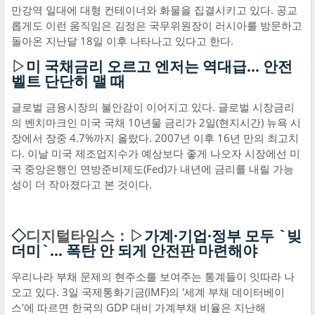
만강역 일대에 대형 컨테이너와 화물을 집결시키고 있다. 공교
롭게도 이런 움직임은 김정은 국무위원장이 러시아를 방문하고
돌아온 지난달 18일 이후 나타나고 있다고 한다.
▷
미 국채금리 오르고 엔저는 역대급… 안전
벨트 단단히 맬 때
글로벌 금융시장의 불안감이 이어지고 있다. 글로벌 시장금리
의 벤치마크인 미국 국채 10년물 금리가 2일(현지시간) 뉴욕 시
장에서 장중 4.7%까지 올랐다. 2007년 이후 16년 만의 최고치
다. 이날 미국 제조업지수가 예상보다 좋게 나오자 시장에선 미
국 중앙은행인 연방준비제도(Fed)가 내년에 금리를 내릴 가능
성이 더 작아졌다고 본 것이다.
◇
디지털타임스：▷
가계·기업·정부 모두 `빚
더미`… 폭탄 안 되게 안전판 마련해야
우리나라 부채 문제의 현주소를 보여주는 통계들이 잇따라 나
오고 있다. 3일 국제통화기금(IMF)의 '세계 부채 데이터베이
스'에 따르면 한국의 GDP 대비 가계부채 비율은 지난해