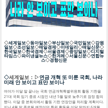
◇
세계일보
◇
동아일보
◇
부산일보
◇
국민일보
◇
강원
일보
◇
조선일보
◇
매일경제
◇
이데일리
◇
매일신문
◇
한국일보
◇
한국경제
◇
서울경제
◇
중앙일보
◇
디지털
타임스
◇
파이낸셜뉴스
◇
한겨레
◇
서울신문
◇
연합뉴
스
◇
경향신문
◇
세계일보：▷
연금 개혁 또 미룬 국회, 나라
미래 안 보이고 표만 보이나
여야가 이달 말 끝나는 국회 연금개혁특별위원회 활동 기한을
21대 국회 임기 종료 시점인 내년 5월 말로 늦추기로 잠정 합의
했다. 이달 중 본회의에서 활동 기한 연장안을 처리할 계획이다.
지난 4월 말 종료될 예정이던 특위 활동을 이달 말까지 6개월