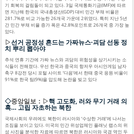
기 회복의 걸림돌이 되고 있다. 3일 국제통화기금(IMF)에 따르
면 지난해 한국의 국내총생산(GDP) 대비 민간 부채 비율은
281.7%로 비교 가능한 26개국 가운데 2위였다. 특히 지난 5년
간 민간 부채 비율 증가 폭은 42.8%포인트로 26개국 중 가장 높
았다.
▷
선거 공정성 흔드는 가짜뉴스·괴담 선동 정
치 뿌리 뽑아야
추석 연휴 기간에 가짜 뉴스와 괴담의 위험성을 상기시키는 소
식들이 전해졌다. 우선 한국과 중국의 항저우 아시안게임 남자
축구 8강전 당시 포털 사이트 ‘다음’에서 한때 중국 응원 비율이
91%로 한국 팀(9%)을 압도해 논란을 빚고 있다
◇
중앙일보：▷
핵 고도화, 러와 무기 거래 의
혹… 고립 자초하는 북한
국제사회의 우려에도 북한이 러시아와 ‘수상한 거래’에 나서는
조짐을 보이고 있다. 미국의 민간 위성업체인 플래닛 랩스의 위
성 사진을 분석한 자료에 따르면 북한은 러시아와 국경 역인 두