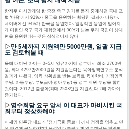
털 여론, 조작 방지 대책 시급
항저우 아시안게임 한·중전 축구 경기를 문자 중계하던 국내 포
털 ‘다음’에서 92%가 중국을 응원하는 황당한 결과가 나왔다.
네이버에선 94%가 한국을 응원했다. 일방적인 응원이 벌어지
게 마련인 축구 국가 대항전에서 90%가 넘는 우리 국민이 상대
편을 응원했다는 것은 상식적이지 않다
▷
만 5세까지 지원액만 5000만원, 일괄 지급
도 검토해볼 때
올해 태어난 아이는 0~5세 영유아기에 정부에서 최소 2700만
원, 최대 4297만2000원을 지원받는다는 육아정책연구소 분석
결과가 나왔다. 양육 상황별로 받는 보육료·육아학비, 가정양육
수당, 아동수당, 부모급여(영아수당) 등 정부 지원 수당을 합한
것이다. 2012년 출생아(최대 2508만원 지원)보다 2배 가까이
증가했다.
▷
영수회담 요구 앞서 이 대표가 마비시킨 국
회부터 정상화해야
이재명 민주당 대표가 “정기국회 종료 때까지 정쟁을 멈추고 민
생 해결에 몰두하자”며 윤석열 대통령에게 영수회담을 제안했