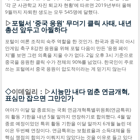
'각 군 사관학교 자진 퇴교자 현황'에 따르면 2019년부터 올해
9월까지 자퇴한 생도는 모두 545명에 달했다.
▷
포털서 '중국 응원' 무더기 클릭 사태, 내년
총선 앞두고 아찔하다
포털이 여론 조작의 숙주 역할을 한 것인가. 한국과 중국의 아시
안게임 축구 8강전 응원을 위해 포털 다음이 만든 '응원 페이
지'를 보면 그런 의혹을 지울 수가 없다. 2일 오후 3시 기준으로
중국을 응원한 클릭 수가 전체의 90%를 넘었다. 한국인이 주로
쓰는 포털에서 중국 응원이 압도적이라는 게 믿기지 않는다
◇
이데일리：▷
시늉만 내다 멈춘 연금개혁,
표심만 잡으면 그만인가
여야가 이달 말 종료되는 국회 연금개혁특별위원회(연금특위)
의 활동 기한을 내년 5월 말까지 연장하기로 합의했다. 4월 말
종료 예정이었던 특위 활동 기한을 이달 말까지 6개월 늘린 데
이은 두번째 연장이다. 연금특위는 보험료율과 소득대체율 등
핵심 쟁점의 합의가 이뤄지지 않았다는 것을 이유로 들고 있다