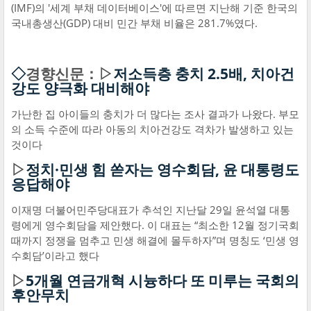
(IMF)의 '세계 부채 데이터베이스'에 따르면 지난해 기준 한국의
국내총생산(GDP) 대비 민간 부채 비율은 281.7%였다.
◇
경향신문：▷
저소득층 충치 2.5배, 치아건
강도 양극화 대비해야
가난한 집 아이들의 충치가 더 많다는 조사 결과가 나왔다. 부모
의 소득 수준에 따라 아동의 치아건강도 격차가 발생하고 있는
것이다
▷
정치·민생 힘 쏟자는 영수회담, 윤 대통령도
응답해야
이재명 더불어민주당대표가 추석인 지난달 29일 윤석열 대통
령에게 영수회담을 제안했다. 이 대표는 “최소한 12월 정기국회
때까지 정쟁을 멈추고 민생 해결에 몰두하자”며 명칭도 ‘민생 영
수회담’이라고 했다
▷
5개월 연금개혁 시늉하다 또 미루는 국회의
후안무치