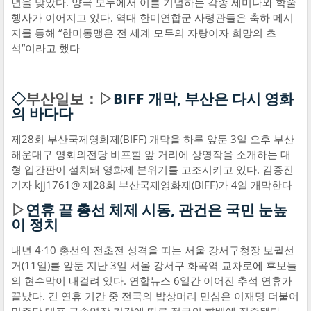
년을 맞았다. 양국 모두에서 이를 기념하는 각종 세미나와 학술
행사가 이어지고 있다. 역대 한미연합군 사령관들은 축하 메시
지를 통해 “한미동맹은 전 세계 모두의 자랑이자 희망의 초
석”이라고 했다
◇
부산일보：▷
BIFF 개막, 부산은 다시 영화
의 바다다
제28회 부산국제영화제(BIFF) 개막을 하루 앞둔 3일 오후 부산
해운대구 영화의전당 비프힐 앞 거리에 상영작을 소개하는 대
형 입간판이 설치돼 영화제 분위기를 고조시키고 있다. 김종진
기자 kjj1761@ 제28회 부산국제영화제(BIFF)가 4일 개막한다
▷
연휴 끝 총선 체제 시동, 관건은 국민 눈높
이 정치
내년 4·10 총선의 전초전 성격을 띠는 서울 강서구청장 보궐선
거(11일)를 앞둔 지난 3일 서울 강서구 화곡역 교차로에 후보들
의 현수막이 내걸려 있다. 연합뉴스 6일간 이어진 추석 연휴가
끝났다. 긴 연휴 기간 중 전국의 밥상머리 민심은 이재명 더불어