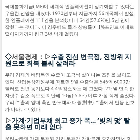
국제통화기금(IMF)이 세계적 인플레이션이 장기화할 수 있다는
우울한 전망을 내놨다. 1970년부터 지금까지 56개국에서 발생
한 인플레이션 111건을 분석했더니 64건(57.6%)만 5년 안에
잡혔다는 것이다. 이 경우에도 물가 상승률이 1%포인트 이내로
떨어지기까지 평균 3년 넘게 걸렸다
◇
서울경제：▷
수출 전선 변곡점, 전방위 지
원으로 회복 불씨 살려라
우리 경제의 버팀목인 수출이 조금씩 살아나는 조짐을 보이고
있다. 산업통상자원부에 따르면 9월 수출액은 546억 6000만
달러로 전년 동기보다 4.4% 감소하는 데 그쳤다. 2개월 연속 한
자릿수 감소 폭으로 지난해 10월(-5.8%) 이후 가장 적게 줄었다.
우리 수출의 양대 축인 반도체와 대중(對中) 수출에서 반등 신호
가 나타나고 있다.
▷
가계·기업부채 최고 증가 폭… ‘빚의 덫’ 탈
출 못하면 미래 없다
우리나라의 가계 부채와 기업 부채가 가파르게 증가하면서 경