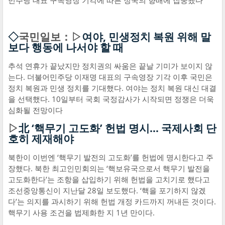
민주당 대표 구속영장 기각에 따른 정국의 향배에 집중됐다
◇
국민일보：▷
여야, 민생정치 복원 위해 말
보다 행동에 나서야 할 때
추석 연휴가 끝났지만 정치권의 싸움은 끝날 기미가 보이지 않
는다. 더불어민주당 이재명 대표의 구속영장 기각 이후 국민은
정치 복원과 민생 정치를 기대했다. 여야는 정치 복원 대신 대결
을 선택했다. 10일부터 국회 국정감사가 시작되면 정쟁은 더욱
심화될 전망이다
▷
北 ‘핵무기 고도화’ 헌법 명시… 국제사회 단
호히 제재해야
북한이 이번엔 ‘핵무기 발전의 고도화’를 헌법에 명시한다고 주
장했다. 북한 최고인민회의는 ‘핵보유국으로서 핵무기 발전을
고도화한다’는 조항을 삽입하기 위해 헌법을 고치기로 했다고
조선중앙통신이 지난달 28일 보도했다. ‘핵을 포기하지 않겠
다’는 의지를 과시하기 위해 헌법 개정 카드까지 꺼내든 것이다.
핵무기 사용 조건을 법제화한 지 1년 만이다.