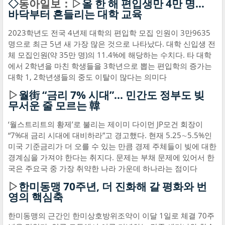
◇
동아일보：▷
올 한 해 편입생만 4만 명…
바닥부터 흔들리는 대학 교육
2023학년도 전국 4년제 대학의 편입학 모집 인원이 3만9635
명으로 최근 5년 새 가장 많은 것으로 나타났다. 대학 신입생 전
체 모집인원(약 35만 명)의 11.4%에 해당하는 수치다. 타 대학
에서 2학년을 마친 학생들을 3학년으로 뽑는 편입학의 증가는
대학 1, 2학년생들의 중도 이탈이 많다는 의미다
▷
월街 “금리 7% 시대”… 민간도 정부도 빚
무서운 줄 모르는 韓
‘월스트리트의 황제’로 불리는 제이미 다이먼 JP모건 회장이
“7%대 금리 시대에 대비하라”고 경고했다. 현재 5.25∼5.5%인
미국 기준금리가 더 오를 수 있는 만큼 경제 주체들이 빚에 대한
경계심을 가져야 한다는 취지다. 문제는 부채 문제에 있어서 한
국은 주요국 중 가장 취약한 나라 가운데 하나라는 점이다
▷
한미동맹 70주년, 더 진화해 갈 평화와 번
영의 핵심축
한미동맹의 근간인 한미상호방위조약이 이달 1일로 체결 70주