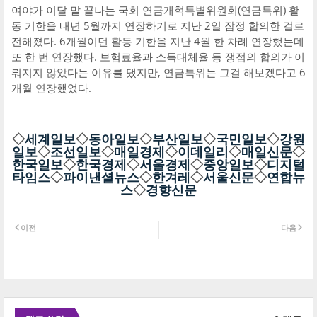
여야가 이달 말 끝나는 국회 연금개혁특별위원회(연금특위) 활
동 기한을 내년 5월까지 연장하기로 지난 2일 잠정 합의한 걸로
전해졌다. 6개월이던 활동 기한을 지난 4월 한 차례 연장했는데
또 한 번 연장했다. 보험료율과 소득대체율 등 쟁점의 합의가 이
뤄지지 않았다는 이유를 댔지만, 연금특위는 그걸 해보겠다고 6
개월 연장했었다.
◇
세계일보
◇
동아일보
◇
부산일보
◇
국민일보
◇
강원
일보
◇
조선일보
◇
매일경제
◇
이데일리
◇
매일신문
◇
한국일보
◇
한국경제
◇
서울경제
◇
중앙일보
◇
디지털
타임스
◇
파이낸셜뉴스
◇
한겨레
◇
서울신문
◇
연합뉴
스
◇
경향신문
이전
다음