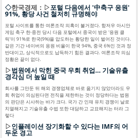
◇
한국경제：▷
포털 다음에서 '中축구 응원'
91%, 황당 사건 철저히 규명해야
포털 사이트를 통한 여론조작 의혹이 불거졌다. 항저우 아시안
게임 축구 한·중전 당시 다음 포털에서 중국이 받은 '응원 클
릭'이 91%로 한국(9%)을 압도하는 황당한 일이 벌어진 것이다.
같은 기간 네이버의 응원 비율이 한국 94%, 중국 6%인 것과 정
반대이고, 상식적으로도 납득하기 힘든 결과다. 여론조작 의심
정황은 끝이 없다.
▷
법원에서 막힌 중국 우회 취업… 기술유출
경각심 더 높일 때
회사를 그만둔 뒤 해외 경쟁업체로 바로 옮기지 않았더라도 우
회 취업이 의심된다면 전직을 제한하는 것이 정당하다는 법원
의 판단은 시사하는 바가 크다. 국가 간 인재 유치 경쟁이 날로
치열해지고 기술유출 수법 또한 대담하고 교묘해지는 터라 그
렇다
▷
인플레이션 장기화할 수 있다는 IMF의 어
두운 경고