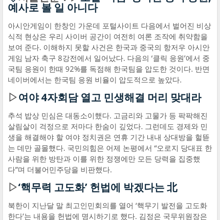
예사로 볼 일 아니다
아시안게임이 한창인 가운데 포털사이트 다음에서 벌어진 비상
식적 현상은 우리 사이버 공간이 여전히 여론 조작에 취약함을
보여 준다. 이해하지 못할 사건은 한국과 중국의 항저우 아시안
게임 남자 축구 8강전에서 일어났다. 다음의 ‘클릭 응원’에서 중
국팀 응원이 한때 92%를 독점해 한국팀을 압도한 것이다. 반면
네이버에서는 한국팀 응원 비율이 압도적으로 높았다.
▷
여야 4자회담 열고 민생해결 머리 맞대라
추석 밥상 민심은 대동소이했다. 고금리와 고물가 등 팍팍해진
살림살이 걱정으로 저마다 한숨이 깊었다. 그런데도 경제와 민
생을 해결해야 할 여야 정치권은 연휴 기간 내내 상대방을 헐뜯
는 데만 골몰했다. 국민의힘은 어제 논평에서 “오로지 당대표 한
사람을 위한 방탄과 이를 위한 정쟁에만 모든 당력을 집중했
다”며 더불어민주당을 비판했다.
▷
‘핵무력 고도화’ 헌법에 박겠다는 北
북한이 지난달 말 최고인민회의를 열어 ‘핵무기 발전을 고도화
한다’는 내용을 헌법에 명시하기로 했다. 김정은 국무위원장은