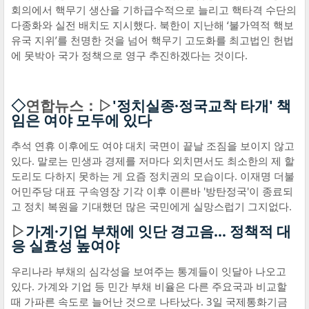
회의에서 핵무기 생산을 기하급수적으로 늘리고 핵타격 수단의
다종화와 실전 배치도 지시했다. 북한이 지난해 ‘불가역적 핵보
유국 지위’를 천명한 것을 넘어 핵무기 고도화를 최고법인 헌법
에 못박아 국가 정책으로 영구 추진하겠다는 것이다.
◇
연합뉴스：▷
'정치실종·정국교착 타개' 책
임은 여야 모두에 있다
추석 연휴 이후에도 여야 대치 국면이 끝날 조짐을 보이지 않고
있다. 말로는 민생과 경제를 저마다 외치면서도 최소한의 제 할
도리도 다하지 못하는 게 요즘 정치권의 모습이다. 이재명 더불
어민주당 대표 구속영장 기각 이후 이른바 '방탄정국'이 종료되
고 정치 복원을 기대했던 많은 국민에게 실망스럽기 그지없다.
▷
가계·기업 부채에 잇단 경고음… 정책적 대
응 실효성 높여야
우리나라 부채의 심각성을 보여주는 통계들이 잇달아 나오고
있다. 가계와 기업 등 민간 부채 비율은 다른 주요국과 비교할
때 가파른 속도로 늘어난 것으로 나타났다. 3일 국제통화기금