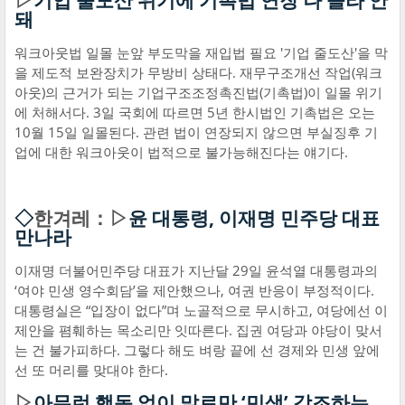
▷
기업 줄도산 위기에 기촉법 연장 나 몰라 안
돼
워크아웃법 일몰 눈앞 부도막을 재입법 필요 '기업 줄도산'을 막
을 제도적 보완장치가 무방비 상태다. 재무구조개선 작업(워크
아웃)의 근거가 되는 기업구조조정촉진법(기촉법)이 일몰 위기
에 처해서다. 3일 국회에 따르면 5년 한시법인 기촉법은 오는
10월 15일 일몰된다. 관련 법이 연장되지 않으면 부실징후 기
업에 대한 워크아웃이 법적으로 불가능해진다는 얘기다.
◇
한겨레：▷
윤 대통령, 이재명 민주당 대표
만나라
이재명 더불어민주당 대표가 지난달 29일 윤석열 대통령과의
‘여야 민생 영수회담’을 제안했으나, 여권 반응이 부정적이다.
대통령실은 “입장이 없다”며 노골적으로 무시하고, 여당에선 이
제안을 폄훼하는 목소리만 잇따른다. 집권 여당과 야당이 맞서
는 건 불가피하다. 그렇다 해도 벼랑 끝에 선 경제와 민생 앞에
선 또 머리를 맞대야 한다.
▷
아무런 행동 없이 말로만 ‘민생’ 강조하는