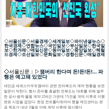
◇
서울신문
◇
서울경제
◇
세계일보
◇
파이낸셜뉴스
◇
한국경제
◇
연합뉴스
◇
국민일보
◇
부산일보
◇
한국일
보
◇
한겨레
◇
매일신문
◇
동아일보
◇
중앙일보
◇
헤럴
드경제
◇
조선일보
◇
문화일보
◇
경향신문
◇
매일경제
◇
서울신문：▷
잼버리 한다며 돈!돈!돈!… 파
행은 예고돼 있었다
새만금 세계스카우트잼버리 관련 전라북도의 계약 현황을 보면
말문이 막힌다. 행사 준비를 총괄한 전북도는 대회를 위해 발주
한 공사·용역·물품 계약 256건 가운데 15건을 개막 이후로 이행
완료 시점을 잡았다. 현장 컨트롤타워여야 했을 메인센터는 완
공 목표가 내년 3월로 아예 계약 서류에 명시됐다