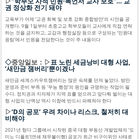
▷
“학부모 사적 민원·폭언서 교사 보호”… 교
권 정상화 전기 돼야
교육부가 어제 ‘교권 회복 및 보호 강화 종합방안’의 시안을 공
개했다. 9월 1일부터 초중고교 학부모들이 교사에게 직접 연락
하는 것을 금지하고, 교감과 행정실장 등으로 구성되는 ‘민원대
응팀’에서 민원을 전담한다는 것이 주 내용이다
◇
중앙일보：▷
표 노린 세금낭비 대형 사업,
‘새만금 잼버리’뿐이겠나
새만금 세계스카우트잼버리는 많은 숙제를 던져 놓았다. 방만
운영과 준비 부족 등 ‘무능 행정’의 원인을 규명하는 작업이 필
수다. 정치권과 지자체가 지역 표를 얻으려고 앞다퉈 벌이는 대
형 사업의 난맥상 역시 이참에 반드시 파헤쳐야 한다
▷
‘D의 공포’ 우려 차이나 리스크, 철저히 대
비해야
2021년 헝다 그룹에서 시작된 중국 대형 부동산 개발업체의 ‘도
미노 디폴트’(연쇄 채무불이행) 공포가 최근 비구이위안 사태로