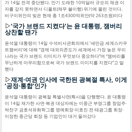
가 14일 전격 중단됐다. 만기 도래한 10억달러 규모의 채권 이
자를 갚지 못하면서 디폴트(채무 불이행) 위기에 몰린 것이다.
비구이위안의 빚은 현재 총 1조4300억위안(약 263조원)이다
▷
‘국가 브랜드 지켰다’는 윤 대통령, 잼버리
상찬할 땐가
윤석열 대통령이 14일 수석비서관회의에서 ‘새만금 세계스카우
트잼버리’에 대해 “경제 대외의존도가 세계에서 가장 높은 우리
나라는 국가 브랜드 이미지가 무엇보다 중요하다”며 “잼버리를
무난하게 마무리함으로써 국가 브랜드 이미지를 지켰다”고 말
했다
▷
재계·여권 인사에 국한된 광복절 특사, 이게
‘공정·통합’인가
윤석열 대통령이 광복절 특별사면(특사)을 단행했다. 윤 대통령
이 14일 재가한 사면·복권 대상자에는 이중근 부영그룹 창업주·
박찬구 금호석유화학그룹 명예회장·이호진 전 태광그룹 회장·
이장한 종근당 회장 등 기업인이 대거 들어갔다