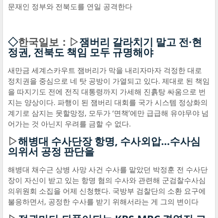
문재인 정부와 전북도를 연일 공격한다
◇
한국일보：▷
잼버리 갈라치기 말고 전·현
정권, 전북도 책임 모두 규명해야
새만금 세계스카우트 잼버리가 막을 내리자마자 걱정한 대로
정치권을 중심으로 네 탓 공방이 가열되고 있다. 제대로 된 책임
을 따지기도 전에 전직 대통령까지 가세해 진흙탕 싸움으로 번
지는 양상이다. 파행이 된 잼버리 대회를 국가 시스템 정상화의
계기로 삼지는 못할망정, 모두가 ‘면책’에만 급급해 유야무야 넘
어가는 것 아닌지 우려를 금할 수 없다.
▷
해병대 수사단장 항명, 수사외압...수사심
의위서 공정 판단을
해병대 채수근 상병 사망 사건 수사를 맡았던 박정훈 전 수사단
장이 자신이 받고 있는 항명 혐의 수사와 관련해 군검찰수사심
의위원회 소집을 어제 신청했다. 국방부 검찰단의 소환 요구에
불응하면서, 공정한 수사를 받기 위해서라는 게 그의 변이다