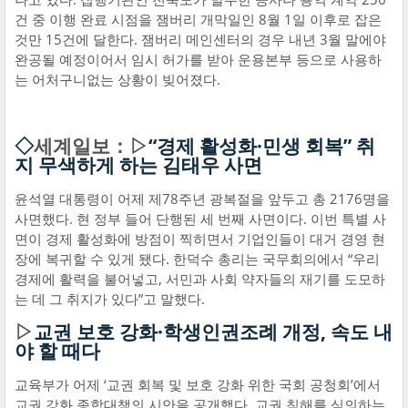
건 중 이행 완료 시점을 잼버리 개막일인 8월 1일 이후로 잡은
것만 15건에 달한다. 잼버리 메인센터의 경우 내년 3월 말에야
완공될 예정이어서 임시 허가를 받아 운용본부 등으로 사용하
는 어처구니없는 상황이 빚어졌다.
◇
세계일보：▷
“경제 활성화·민생 회복” 취
지 무색하게 하는 김태우 사면
윤석열 대통령이 어제 제78주년 광복절을 앞두고 총 2176명을
사면했다. 현 정부 들어 단행된 세 번째 사면이다. 이번 특별 사
면이 경제 활성화에 방점이 찍히면서 기업인들이 대거 경영 현
장에 복귀할 수 있게 됐다. 한덕수 총리는 국무회의에서 “우리
경제에 활력을 불어넣고, 서민과 사회 약자들의 재기를 도모하
는 데 그 취지가 있다”고 말했다.
▷
교권 보호 강화·학생인권조례 개정, 속도 내
야 할 때다
교육부가 어제 ‘교권 회복 및 보호 강화 위한 국회 공청회’에서
교권 강화 종합대책의 시안을 공개했다. 교권 침해를 심의하는