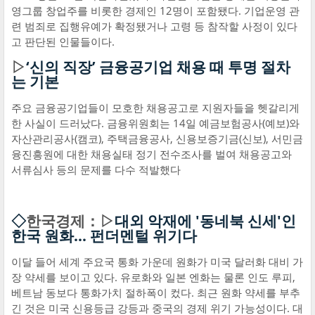
영그룹 창업주를 비롯한 경제인 12명이 포함됐다. 기업운영 관
련 범죄로 집행유예가 확정됐거나 고령 등 참작할 사정이 있다
고 판단된 인물들이다.
▷
‘신의 직장’ 금융공기업 채용 때 투명 절차
는 기본
주요 금융공기업들이 모호한 채용공고로 지원자들을 헷갈리게
한 사실이 드러났다. 금융위원회는 14일 예금보험공사(예보)와
자산관리공사(캠코), 주택금융공사, 신용보증기금(신보), 서민금
융진흥원에 대한 채용실태 정기 전수조사를 벌여 채용공고와
서류심사 등의 문제를 다수 적발했다
◇
한국경제：▷
대외 악재에 '동네북 신세'인
한국 원화… 펀더멘털 위기다
이달 들어 세계 주요국 통화 가운데 원화가 미국 달러화 대비 가
장 약세를 보이고 있다. 유로화와 일본 엔화는 물론 인도 루피,
베트남 동보다 통화가치 절하폭이 컸다. 최근 원화 약세를 부추
긴 것은 미국 신용등급 강등과 중국의 경제 위기 가능성이다. 대