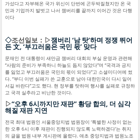
가섰다고 자부해온 국가 위신이 단번에 곤두박질쳤지만 온 국
민과 기업까지 발벗고 나서 잼버리를 끝까지 이어간 것은 다행
이다
◇
조선일보：▷
잼버리 ‘남 탓’하며 정쟁 뛰어
든 文, ‘부끄러움은 국민 몫’ 맞다
문재인 전 대통령이 새만금 잼버리 대회의 부실 운영과 관련해
“사람의 준비가 부족하니 하늘도 돕지 않았다”며 “국격과 긍지
를 잃었고 부끄러움은 국민의 몫이 되었다”고 소셜미디어에 썼
다. “부디 이번 실패가 쓴 교훈으로 남아 대한민국이 다시 일어
서길 바란다”고도 했다. 현 정부를 탓하며 행사를 실패로 규정하
고 국격 실추라고 비난한 것이다.
▷
“오후 6시까지만 재판” 황당 합의, 더 심각
해질 재판 지연
전국 최대 법원인 서울중앙지법 법원장이 ‘특별한 사정이 없는
한 오후 6시 이후 재판이 진행되지 않도록 노력하겠다’는 취지
의 글을 법원 내부 게시판에 올렸다. 애초 중앙지법과 법원노조