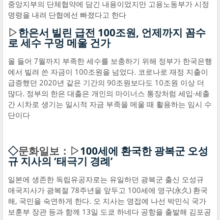
중앙지부의 단체협약에 담긴 내용이었지만 고용노동부가 시정
명령을 내려 단협에선 빠졌다고 한다
▷
한은서 빌린 급전 100조원, 언제까지 꼼수
로 세수 구멍 메울 건가
올 들어 7월까지 부족한 세수를 보충하기 위해 정부가 한국은행
에서 빌려 쓴 자금이 100조원을 넘었다. 코로나로 재정 지출이
급증했던 2020년 같은 기간의 90조원보다도 10조원 이상 더
많다. 정부의 한은 대출은 개인의 마이너스 통장처럼 세입·세출
간 시차로 생기는 일시적 자금 부족을 메울 때 활용하는 임시 수
단이다
◇
문화일보：▷
100세에 환국한 광복군 오성
규 지사의 ‘태극기 경례’
일본에 생존한 독립유공자로는 유일하던 광복군 출신 오성규
애국지사가 광복절 78주년을 앞두고 100세에 영구(永久) 환국
해, 국민을 숙연하게 한다. 오 지사는 영접에 나선 박민식 국가
보훈부 장관 등과 함께 13일 도쿄 하네다 공항을 출발해 김포공