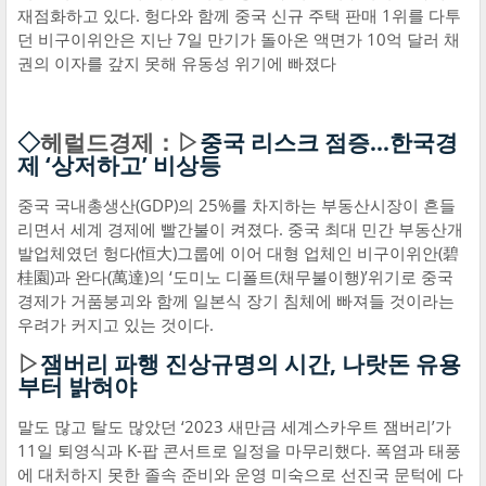
재점화하고 있다. 헝다와 함께 중국 신규 주택 판매 1위를 다투
던 비구이위안은 지난 7일 만기가 돌아온 액면가 10억 달러 채
권의 이자를 갚지 못해 유동성 위기에 빠졌다
◇
헤럴드경제：▷
중국 리스크 점증...한국경
제 ‘상저하고’ 비상등
중국 국내총생산(GDP)의 25%를 차지하는 부동산시장이 흔들
리면서 세계 경제에 빨간불이 켜졌다. 중국 최대 민간 부동산개
발업체였던 헝다(恒大)그룹에 이어 대형 업체인 비구이위안(碧
桂園)과 완다(萬達)의 ‘도미노 디폴트(채무불이행)’위기로 중국
경제가 거품붕괴와 함께 일본식 장기 침체에 빠져들 것이라는
우려가 커지고 있는 것이다.
▷
잼버리 파행 진상규명의 시간, 나랏돈 유용
부터 밝혀야
말도 많고 탈도 많았던 ‘2023 새만금 세계스카우트 잼버리’가
11일 퇴영식과 K-팝 콘서트로 일정을 마무리했다. 폭염과 태풍
에 대처하지 못한 졸속 준비와 운영 미숙으로 선진국 문턱에 다