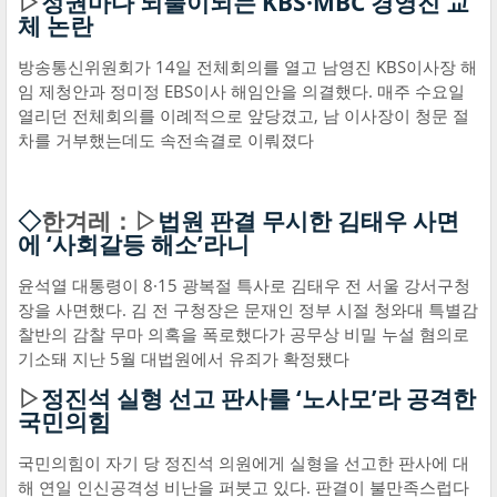
▷
정권마다 되풀이되는 KBS·MBC 경영진 교
체 논란
방송통신위원회가 14일 전체회의를 열고 남영진 KBS이사장 해
임 제청안과 정미정 EBS이사 해임안을 의결했다. 매주 수요일
열리던 전체회의를 이례적으로 앞당겼고, 남 이사장이 청문 절
차를 거부했는데도 속전속결로 이뤄졌다
◇
한겨레：▷
법원 판결 무시한 김태우 사면
에 ‘사회갈등 해소’라니
윤석열 대통령이 8·15 광복절 특사로 김태우 전 서울 강서구청
장을 사면했다. 김 전 구청장은 문재인 정부 시절 청와대 특별감
찰반의 감찰 무마 의혹을 폭로했다가 공무상 비밀 누설 혐의로
기소돼 지난 5월 대법원에서 유죄가 확정됐다
▷
정진석 실형 선고 판사를 ‘노사모’라 공격한
국민의힘
국민의힘이 자기 당 정진석 의원에게 실형을 선고한 판사에 대
해 연일 인신공격성 비난을 퍼붓고 있다. 판결이 불만족스럽다