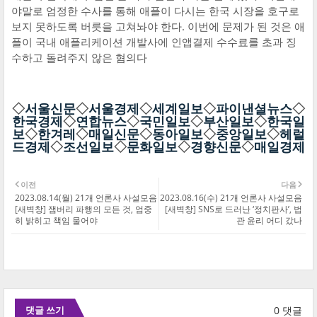
야말로 엄정한 수사를 통해 애플이 다시는 한국 시장을 호구로
보지 못하도록 버릇을 고쳐놔야 한다. 이번에 문제가 된 것은 애
플이 국내 애플리케이션 개발사에 인앱결제 수수료를 초과 징
수하고 돌려주지 않은 혐의다
◇
서울신문
◇
서울경제
◇
세계일보
◇
파이낸셜뉴스
◇
한국경제
◇
연합뉴스
◇
국민일보
◇
부산일보
◇
한국일
보
◇
한겨레
◇
매일신문
◇
동아일보
◇
중앙일보
◇
헤럴
드경제
◇
조선일보
◇
문화일보
◇
경향신문
◇
매일경제
이전
다음
2023.08.14(월) 21개 언론사 사설모음
2023.08.16(수) 21개 언론사 사설모음
[새벽창] 잼버리 파행의 모든 것, 엄중
[새벽창] SNS로 드러난 ‘정치판사’, 법
히 밝히고 책임 물어야
관 윤리 어디 갔나
0 댓글
댓글 쓰기