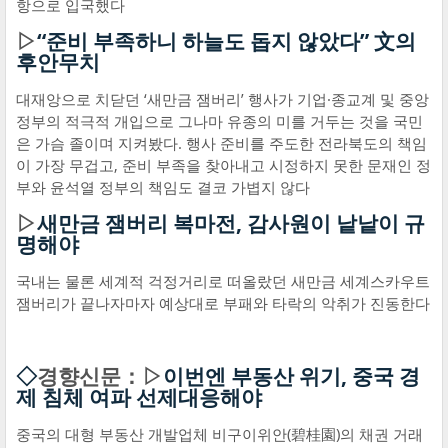
항으로 입국했다
▷
“준비 부족하니 하늘도 돕지 않았다” 文의
후안무치
대재앙으로 치닫던 ‘새만금 잼버리’ 행사가 기업·종교계 및 중앙
정부의 적극적 개입으로 그나마 유종의 미를 거두는 것을 국민
은 가슴 졸이며 지켜봤다. 행사 준비를 주도한 전라북도의 책임
이 가장 무겁고, 준비 부족을 찾아내고 시정하지 못한 문재인 정
부와 윤석열 정부의 책임도 결코 가볍지 않다
▷
새만금 잼버리 복마전, 감사원이 낱낱이 규
명해야
국내는 물론 세계적 걱정거리로 떠올랐던 새만금 세계스카우트
잼버리가 끝나자마자 예상대로 부패와 타락의 악취가 진동한다
◇
경향신문：▷
이번엔 부동산 위기, 중국 경
제 침체 여파 선제대응해야
중국의 대형 부동산 개발업체 비구이위안(碧桂園)의 채권 거래