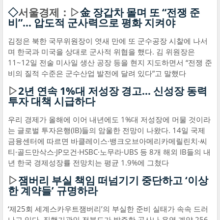
◇
서울경제：▷
金 장갑차 몰며 또 “전쟁 준
비”… 압도적 군사력으로 평화 지켜야
김정은 북한 국무위원장이 엿새 만에 또 군수공장 시찰에 나서
며 한국과 미국을 상대로 군사적 위협을 했다. 김 위원장은
11~12일 전술 미사일 생산 공장 등을 현지 지도하면서 “전쟁 준
비의 질적 수준은 군수산업 발전에 달려 있다”고 말했다
▷
2년 연속 1%대 저성장 경고… 신성장 동력
투자 대책 시급하다
우리 경제가 올해에 이어 내년에도 1%대 저성장에 머물 것이라
는 글로벌 투자은행(IB)들의 암울한 전망이 나왔다. 14일 국제
금융센터에 따르면 바클레이스·뱅크오브아메리카메릴린치·씨
티·골드만삭스·JP모건·HSBC·노무라·UBS 등 8개 해외 IB들의 내
년 한국 경제성장률 전망치는 평균 1.9%에 그쳤다
▷
잼버리 부실 책임 떠넘기기 중단하고 ‘이상
한 계약들’ 규명하라
‘제25회 세계스카우트잼버리’의 부실한 준비 실태가 속속 드러
나고 있다. 집행기관인 전북도가 발주한 공사나 용역 계약 256