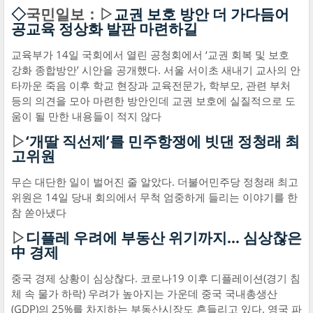
◇
국민일보：▷
교권 보호 방안 더 가다듬어
공교육 정상화 발판 마련하길
교육부가 14일 국회에서 열린 공청회에서 ‘교권 회복 및 보호
강화 종합방안’ 시안을 공개했다. 서울 서이초 새내기 교사의 안
타까운 죽음 이후 학교 현장과 교육전문가, 학부모, 관련 부처
등의 의견을 모아 마련한 방안인데 교권 보호에 실질적으로 도
움이 될 만한 내용들이 적지 않다
▷
‘개딸 직선제’를 민주항쟁에 빗댄 정청래 최
고위원
무슨 대단한 일이 벌어진 줄 알았다. 더불어민주당 정청래 최고
위원은 14일 당내 회의에서 무척 엄중하게 들리는 이야기를 한
참 쏟아냈다
▷
디플레 우려에 부동산 위기까지… 심상찮은
中 경제
중국 경제 상황이 심상찮다. 코로나19 이후 디플레이션(경기 침
체 속 물가 하락) 우려가 높아지는 가운데 중국 국내총생산
(GDP)의 25%를 차지하는 부동산시장도 흔들리고 있다. 영국 파