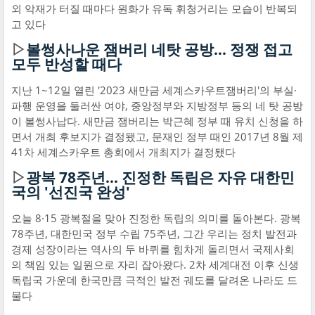
외 악재가 터질 때마다 원화가 유독 휘청거리는 모습이 반복되
고 있다
▷
볼썽사나운 잼버리 네탓 공방… 정쟁 접고
모두 반성할 때다
지난 1~12일 열린 '2023 새만금 세계스카우트잼버리'의 부실·
파행 운영을 둘러싼 여야, 중앙정부와 지방정부 등의 네 탓 공방
이 볼썽사납다. 새만금 잼버리는 박근혜 정부 때 유치 신청을 하
면서 개최 후보지가 결정됐고, 문재인 정부 때인 2017년 8월 제
41차 세계스카우트 총회에서 개최지가 결정됐다
▷
광복 78주년… 진정한 독립은 자유 대한민
국의 '선진국 완성'
오늘 8·15 광복절을 맞아 진정한 독립의 의미를 돌아본다. 광복
78주년, 대한민국 정부 수립 75주년, 그간 우리는 정치 발전과
경제 성장이라는 역사의 두 바퀴를 힘차게 돌리면서 국제사회
의 책임 있는 일원으로 자리 잡아왔다. 2차 세계대전 이후 신생
독립국 가운데 한국만큼 극적인 발전 궤도를 달려온 나라도 드
물다