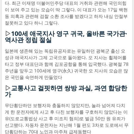
다. 최근 이재명 더불어민주당 대표의 거취와 관련해 국민의힘
이 보여 주고 있는 모습이 딱 그렇다. 이 대표가 오는 17일 백현
동 의혹과 관련해 검찰 소환 조사를 받겠다고 하자 내심 안절부
절못하고 있다 하니 그렇다.
▷
100세 애국지사 영구 귀국, 올바른 국가관·
역사관 정립 절실
일본에 생존해 있는 독립유공자로는 유일하던 광복군 출신 오
성규 애국지사가 그제 고국으로 돌아왔다. 오 지사는 휠체어를
타고 정부 대표단과 함께 김포공항을 통해 입국했다. 광복절 78
주년을 앞두고 100세에 영구(永久) 귀국한 오 지사의 모습은 많
은 국민을 숙연하게 만들었다
▷
교통사고 걸핏하면 쌍방 과실, 과연 합당한
가
무단횡단하던 보행자와 충돌하지 않았지만, 놀라 넘어져 다치
게 한 운전자에게 사고 후 다친 보행자를 구호하지 않았다는 이
유(도로교통법상 사고 후 미조치 혐의)로 벌금 50만 원 유죄가
선고됐다. 자동차 운전자는 지난해 1월 편도 3차로 도로에서 무
단횡단하는 70대 노인과 마주쳐 급제동했다