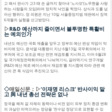
고 해서 판사가 고3 때 쓴 글까지 찾아내 ‘노사모’(노무현을 사랑
하는 사람들의 모임)라며 정치적 낙인을 찍었다. 상식과 도를 넘
어선 행위다. 정 의원은 지난 10일 서울중앙지법 재판에서 징역
6개월의 실형을 선고받았다.
▷
R&D 예산까지 줄이면서 불투명한 특활비
는 예외인가
내년도 예산안 국회 제출을 앞두고 정부의 예산 편성 작업이 막
바지에 있다. 윤석열 대통령이 지난 6월13일 국무회의에서 각
부처에 국고 보조금 예산 전면 재검토를 지시하고, 이어 6월28
일 국가재정전략회의에서 ‘나눠먹기식, 갈라먹기식 연구개발
(R&D) 예산 제로 베이스에서 재검토’를 지시함에 따라 관련 예
산의 큰 폭 삭감이 추진되고 있다.
◇
매일신문：▷
‘이재명 리스크’ 반사이익 말
고 與 내년 총선 전략은 없나
정국을 헤쳐 갈 자체의 동력이나 비전 없이 외부 정치 환경 변화
의 과실만 따먹으려는 정당을 '천수답 정당'으로 표현할 수 있