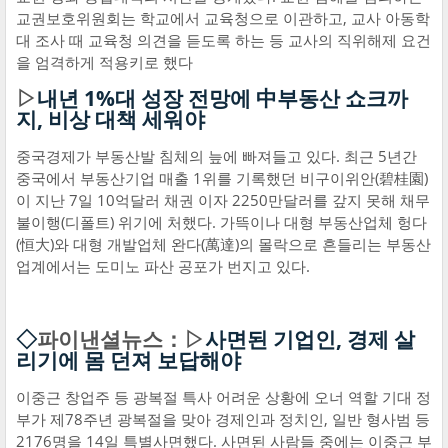
교권보호위원회는 학교에서 교육청으로 이관하고, 교사 아동학
대 조사 때 교육청 의견을 듣도록 하는 등 교사의 직위해제 요건
을 엄격하게 적용키로 했다
▷
내년 1%대 성장 전망에 中부동산 쇼크까
지, 비상 대책 세워야
중국경제가 부동산발 침체의 늪에 빠져들고 있다. 최근 5년간
중국에서 부동산기업 매출 1위를 기록했던 비구이위안(碧桂園)
이 지난 7일 10억달러 채권 이자 2250만달러를 갚지 못해 채무
불이행(디폴트) 위기에 처했다. 가뜩이나 대형 부동산업체 헝다
(恒大)와 대형 개발업체 완다(萬達)의 몰락으로 흔들리는 부동산
업계에서는 도미노 파산 공포가 번지고 있다.
◇
파이낸셜뉴스：▷
사면된 기업인, 경제 살
리기에 몸 던져 보답해야
이중근 창업주 등 광복절 특사 어려운 상황에 오너 역할 기대 정
부가 제78주년 광복절을 맞아 경제인과 정치인, 일반 형사범 등
2176명을 14일 특별사면했다. 사면된 사람들 중에는 이중근 부