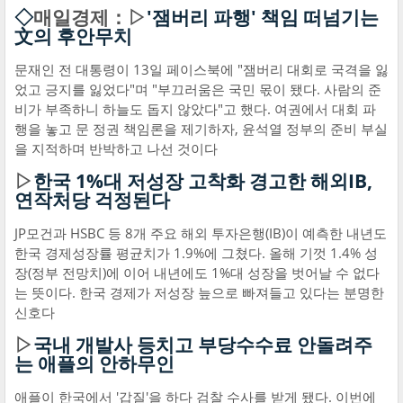
◇
매일경제：▷
'잼버리 파행' 책임 떠넘기는
文의 후안무치
문재인 전 대통령이 13일 페이스북에 "잼버리 대회로 국격을 잃
었고 긍지를 잃었다"며 "부끄러움은 국민 몫이 됐다. 사람의 준
비가 부족하니 하늘도 돕지 않았다"고 했다. 여권에서 대회 파
행을 놓고 문 정권 책임론을 제기하자, 윤석열 정부의 준비 부실
을 지적하며 반박하고 나선 것이다
▷
한국 1%대 저성장 고착화 경고한 해외IB,
연작처당 걱정된다
JP모건과 HSBC 등 8개 주요 해외 투자은행(IB)이 예측한 내년도
한국 경제성장률 평균치가 1.9%에 그쳤다. 올해 기껏 1.4% 성
장(정부 전망치)에 이어 내년에도 1%대 성장을 벗어날 수 없다
는 뜻이다. 한국 경제가 저성장 늪으로 빠져들고 있다는 분명한
신호다
▷
국내 개발사 등치고 부당수수료 안돌려주
는 애플의 안하무인
애플이 한국에서 '갑질'을 하다 검찰 수사를 받게 됐다. 이번에