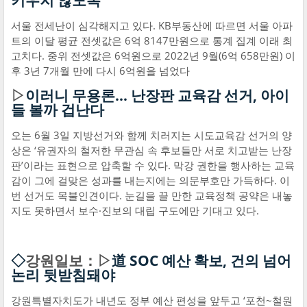
키우지 않도록
서울 전세난이 심각해지고 있다. KB부동산에 따르면 서울 아파
트의 이달 평균 전셋값은 6억 8147만원으로 통계 집계 이래 최
고치다. 중위 전셋값은 6억원으로 2022년 9월(6억 658만원) 이
후 3년 7개월 만에 다시 6억원을 넘었다
▷
이러니 무용론… 난장판 교육감 선거, 아이
들 볼까 겁난다
오는 6월 3일 지방선거와 함께 치러지는 시도교육감 선거의 양
상은 ‘유권자의 철저한 무관심 속 후보들만 서로 치고받는 난장
판’이라는 표현으로 압축할 수 있다. 막강 권한을 행사하는 교육
감이 그에 걸맞은 성과를 내는지에는 의문부호만 가득하다. 이
번 선거도 목불인견이다. 눈길을 끌 만한 교육정책 공약은 내놓
지도 못하면서 보수·진보의 대립 구도에만 기대고 있다.
◇
강원일보：▷
道 SOC 예산 확보, 건의 넘어
논리 뒷받침돼야
강원특별자치도가 내년도 정부 예산 편성을 앞두고 ‘포천~철원