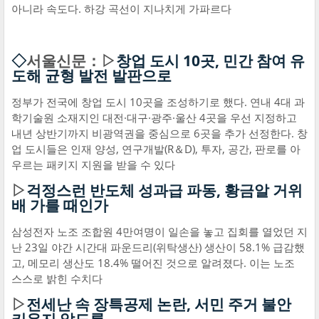
아니라 속도다. 하강 곡선이 지나치게 가파르다
◇
서울신문：▷
창업 도시 10곳, 민간 참여 유
도해 균형 발전 발판으로
정부가 전국에 창업 도시 10곳을 조성하기로 했다. 연내 4대 과
학기술원 소재지인 대전·대구·광주·울산 4곳을 우선 지정하고
내년 상반기까지 비광역권을 중심으로 6곳을 추가 선정한다. 창
업 도시들은 인재 양성, 연구개발(R＆D), 투자, 공간, 판로를 아
우르는 패키지 지원을 받을 수 있다
▷
걱정스런 반도체 성과급 파동, 황금알 거위
배 가를 때인가
삼성전자 노조 조합원 4만여명이 일손을 놓고 집회를 열었던 지
난 23일 야간 시간대 파운드리(위탁생산) 생산이 58.1% 급감했
고, 메모리 생산도 18.4% 떨어진 것으로 알려졌다. 이는 노조
스스로 밝힌 수치다
▷
전세난 속 장특공제 논란, 서민 주거 불안