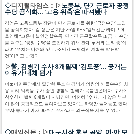
◇
디지털타임스：▷
노동부, 단기근로자 공정
수당 공식화… ‘고용 위축’은 따져봤나
김영훈 고용노동부 장관이 단기근로자를 위한 ‘공정수당’ 도입
을 공식화했다. 김 장관은 지난 26일 KBS ‘일요진단 라이브’에
출연해 “고용이 불안정할수록, 단기간 근무할수록 조금 더 수당
을 쳐주는 ‘공정 수당’을 도입하기 위해 관계 부처와 논의 중”이
라며 “수치는 마련돼 있고, 조만간 구체적인 계획을 발표할
것”이라고 밝혔다.
▷
警, 김병기 수사 8개월째 ‘검토중’… 뭉개는
이유가 대체 뭔가
더불어민주당에서 탈당한 무소속 김병기 의원의 뇌물수수와 채
용 비리 의혹을 수사 중인 경찰의 행태가 목불인견이다. 수사에
착수한지 벌써 8개월이 지났건만, 여전히 "수사되지 않은 부분
이 많아 종합적으로 들여다보고 있다"는 타령만 늘어놓고 있다.
'수사 뭉개기'이자 '봐주기 수사'라는 의구심을 지울 수 없다
◇
매일신문：▷
대구시장 후보 공약, 여·야 모