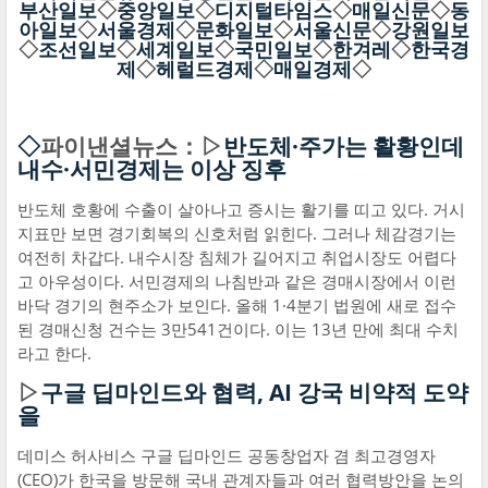
부산일보
◇
중앙일보
◇
디지털타임스
◇
매일신문
◇
동
아일보
◇
서울경제
◇
문화일보
◇
서울신문
◇
강원일보
◇
조선일보
◇
세계일보
◇
국민일보
◇
한겨레
◇
한국경
제
◇
헤럴드경제
◇
매일경제
◇
◇
파이낸셜뉴스：▷
반도체·주가는 활황인데
내수·서민경제는 이상 징후
반도체 호황에 수출이 살아나고 증시는 활기를 띠고 있다. 거시
지표만 보면 경기회복의 신호처럼 읽힌다. 그러나 체감경기는
여전히 차갑다. 내수시장 침체가 길어지고 취업시장도 어렵다
고 아우성이다. 서민경제의 나침반과 같은 경매시장에서 이런
바닥 경기의 현주소가 보인다. 올해 1·4분기 법원에 새로 접수
된 경매신청 건수는 3만541건이다. 이는 13년 만에 최대 수치
라고 한다.
▷
구글 딥마인드와 협력, AI 강국 비약적 도약
을
데미스 허사비스 구글 딥마인드 공동창업자 겸 최고경영자
(CEO)가 한국을 방문해 국내 관계자들과 여러 협력방안을 논의