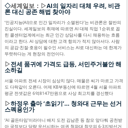
◇
세계일보：▷
AI의 일자리 대체 우려, 비관
론 대신 공존 해법 찾아야
‘인공지능(AI)으로 인간 일자리가 소멸된다’는 비관론은 절반의
진실이다. 세계일보의 취재에 따르면 AI 대체 직업 1순위로 꼽
힌 콜센터업계에서는 최근 인간 상담사를 다시 채용하는 흐름
이라고 한다. AI 상담에 대한 고객 항의가 적지 않아서다. 사람
의 공감·친절·호응이 필수인 서비스는 AI로 대신하는 데 한계가
뚜렷하다는 게 현장의 전언이다.
▷
전세 품귀에 가격도 급등, 서민주거불안 해
소하길
서울 아파트 전세 시장이 심상치 않다. 매물은 씨가 마르고 가격
도 다락같이 오른다. 어제 KB부동산에 따르면 4월 서울 아파트
평균 전셋값은 6억8147만원으로 사상 최고치를 경신했다
▷
하정우 출마 ‘초읽기’… 청와대 근무는 선거
스펙용인가
‘AI 골든타임’이라더니 배지 도전 김남준 등 참모 앞다퉈 공천받
아 국정보다 당략 우선시하는 여권 청와대 참모의 6·3지방선거