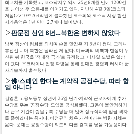
최고치를 기록했고, 코스닥지수 역시 25년8개월 만에 1200선
을 넘어선 후 오름세를 이어가고 있다. 지난해 4월 9일(코스피
저점) 2210조264억원에 불과했던 코스피와 코스닥 시장 합산
시가총액은 1년 만에 2.7배나 불어났다.
▷
판문점 선언 8년…북한은 변하지 않았다
남북 정상이 평화를 외치며 손을 맞잡은 지 8년이 됐다. 그러나
휴전선 너머 북한은 달라진 게 없다. 미국과의 비핵화 협상이 무
산된 뒤 한국을 '적대적 국가'로 규정했고, 미사일 도발은 일상
이 됐다. 우크라이나 전쟁 파병을 통해 현대전 경험과 러시아 군
사기술까지 흡수했다
▷
佛·스페인 한다는 계약직 공정수당, 따라 할
일 아니다
김영훈 고용노동부 장관이 26일 단기·계약직 근로자에게 추가
수당을 주는 '공정수당' 도입을 공식화했다. 고용이 불안정하거
나 근무 기간이 짧을수록 수당을 더 얹어 정규직과의 임금 격차
를 좁히겠다는 취지다. 비정규직 처우 개선이라는 방향 자체는
옳다. 문제는 공정수당이 의도와 다른 결과를 낳을 가능성이다