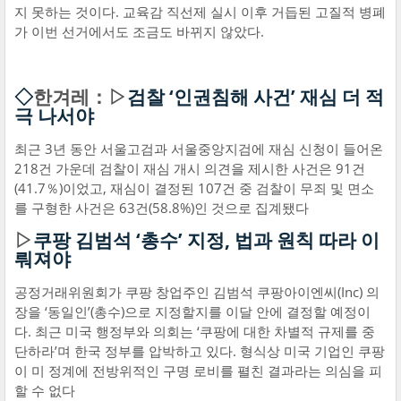
지 못하는 것이다. 교육감 직선제 실시 이후 거듭된 고질적 병폐
가 이번 선거에서도 조금도 바뀌지 않았다.
◇
한겨레：▷
검찰 ‘인권침해 사건’ 재심 더 적
극 나서야
최근 3년 동안 서울고검과 서울중앙지검에 재심 신청이 들어온
218건 가운데 검찰이 재심 개시 의견을 제시한 사건은 91건
(41.7％)이었고, 재심이 결정된 107건 중 검찰이 무죄 및 면소
를 구형한 사건은 63건(58.8%)인 것으로 집계됐다
▷
쿠팡 김범석 ‘총수’ 지정, 법과 원칙 따라 이
뤄져야
공정거래위원회가 쿠팡 창업주인 김범석 쿠팡아이엔씨(Inc) 의
장을 ‘동일인’(총수)으로 지정할지를 이달 안에 결정할 예정이
다. 최근 미국 행정부와 의회는 ‘쿠팡에 대한 차별적 규제를 중
단하라’며 한국 정부를 압박하고 있다. 형식상 미국 기업인 쿠팡
이 미 정계에 전방위적인 구명 로비를 펼친 결과라는 의심을 피
할 수 없다