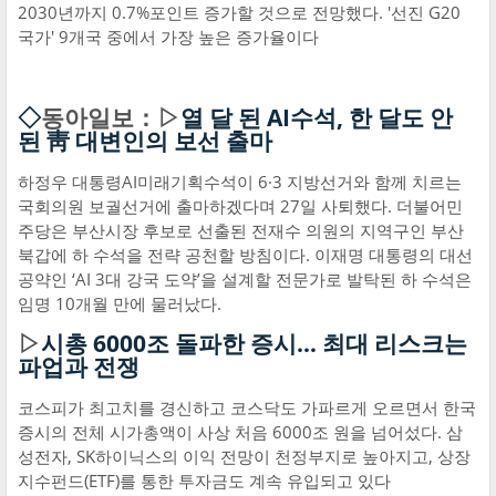
2030년까지 0.7%포인트 증가할 것으로 전망했다. '선진 G20
국가' 9개국 중에서 가장 높은 증가율이다
◇
동아일보：▷
열 달 된 AI수석, 한 달도 안
된 靑 대변인의 보선 출마
하정우 대통령AI미래기획수석이 6·3 지방선거와 함께 치르는
국회의원 보궐선거에 출마하겠다며 27일 사퇴했다. 더불어민
주당은 부산시장 후보로 선출된 전재수 의원의 지역구인 부산
북갑에 하 수석을 전략 공천할 방침이다. 이재명 대통령의 대선
공약인 ‘AI 3대 강국 도약’을 설계할 전문가로 발탁된 하 수석은
임명 10개월 만에 물러났다.
▷
시총 6000조 돌파한 증시… 최대 리스크는
파업과 전쟁
코스피가 최고치를 경신하고 코스닥도 가파르게 오르면서 한국
증시의 전체 시가총액이 사상 처음 6000조 원을 넘어섰다. 삼
성전자, SK하이닉스의 이익 전망이 천정부지로 높아지고, 상장
지수펀드(ETF)를 통한 투자금도 계속 유입되고 있다