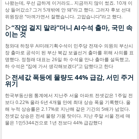
나왔는데, 우선 급하게 이거라도.. 지금까지 많이 썼죠. 10개 이
상 들어갔소? 그거 5개밖에 안 돼”라고 했다. 그러자 후보 선대
위원장은 “아껴가면서 잘했습니다. 고맙습니다”라고 했다.
▷
“작업 걸지 말라”더니 AI수석 출마, 국민 속
이는 것
청와대 하정우 AI미래기획수석이 민주당 전재수 의원의 부산시
장 출마로 공석이 된 부산 북갑 보궐선거 출마를 위해 사의를 표
명했다. 정청래 대표는 26일 하 수석을 만나 출마를 설득했고,
하 수석은 “집에 가서 생각해보겠다”고 답했다고 한다
▷
전세값 폭등에 물량도 44% 급감, 서민 주거
위기
한국부동산원 통계에서 지난주 서울 아파트 전셋값은 1주일 전
보다 0.22% 올라 6년 4개월 만에 최대 상승 폭을 기록했다. 올
해 누적 상승률은 2.17%로 지난해 같은 기간의 5배가 넘었다.
전셋값 상승은 전세 물량 가뭄 탓이다. 지난 주말 서울 전세 매
물은 1만5344건으로 1년 전보다 44% 급감했다