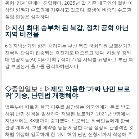
위험 ‘경계’ 단계에 진입했다. 2025년 말 기준 내국인의 절반 이
상인 51%가 수도권에 거주하고 있으며, 출생아 비중의 수도권
쏠림 현상은 심각하다.
▷
지선 최대 승부처 된 북갑, 정치 공학 아닌
지역 비전을
6·3 지방선거와 함께 치러지는 부산 북갑 국회의원 보궐선거가
전국적 관심이 집중되는 격전지로 떠오르고 있다. 하정우 청와
대 인공지능(AI) 미래기획수석이 27일 사의를 표명하고 부산 북
갑 보궐선거 출마를 공식화하면서다
◇
중앙일보：▷
제도 악용한 ‘가짜 난민 브로
커’ 기승, 난민법 개정해야
법무부에 따르면 한국 이주를 희망하는 외국인에게 돈을 받고
허위 난민 신청을 알선하다 적발된 브로커가 2021년 9명에서
지난해에는 38명까지 증가했다. 브로커는 외국인들에게 한국
관광 계획서, 호텔 예약증 등을 제공한 다음 정상적 관광객인 것
처럼 위장해 입국하게 한 뒤에 허위 난민 신청서까지 작성해 주