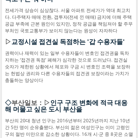
전세가격 상승이 심상찮다. 서울 아파트 전세가가 역대 최고치
다. 다주택자 매매 전환, 갭투자(전세 낀 매매) 금지에 더해 주택
공급 부족에 근본 원인이 있지만, 정작 공급을 책임져야 할 주무
부처인 국토교통부가 보이지 않는다는 원성이 자자하다
▷
교정시설 접견실 독점하는 '갑 수용자들'
권력이나 재력이 있는 일부 수용자들이 변호인 접견권을 독차
지하는 ‘접견권 독점’ 폐해가 심각한 것으로 드러났다. 접견실
숫자가 제한된 상황에서 체포와 구금 시 변호인 조력을 보장하
는 헌법상 권리와 다른 수용자들의 접견권 보장이라는 가치가
충돌하는 양상이다
◇
부산일보：▷
인구 구조 변화에 적극 대응
해 머물고 싶은 도시 부산을
부산의 20대 청년 인구는 2016년부터 2025년까지 지난 10년
간 5만 명이 순유출됐다. 부산의 젊은 여성인구는 이미 고령인
구의 절반 미만으로 감소한 상황이다. 16개 시·군 중 8곳은 소멸