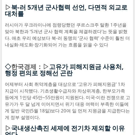
▷
북-러 5개년 군사협력 선언, 다면적 외교로
대처를
러시아가 우크라이나에 점령당했던 쿠르스크주 탈환 1주년을
맞아 북한과 ‘5개년 군사 협력 계획을 체결하겠다’는 뜻을 밝혔
다. 애초 우리 예상보다 북-러 동맹의 ‘군사 협력’ 수준이 훨씬 더
내실화·제도화·장기화되어 가는 흐름을 읽을 수 있다
◇
한국경제：▷
고유가 피해지원금 사용처,
행정 편의로 정해선 곤란
어제부터 사회 취약계층을 대상으로 ‘고유가 피해지원금’ 1차
지급이 시작됐다. 기초생활수급자와 차상위계층, 한부모가족
등에게 1인당 45만~55만원이 지원된다. 미국·이란 전쟁으로 고
유가가 두 달 넘게 이어지면서 위기 대응 여력이 부족한 이들에
게 일반 국민(5월 18일)보다 20여 일 먼저 지원금을 지급한다는
게 정부 설명이다.
▷
국내생산촉진 세제에 전기차 제외할 이유
없다