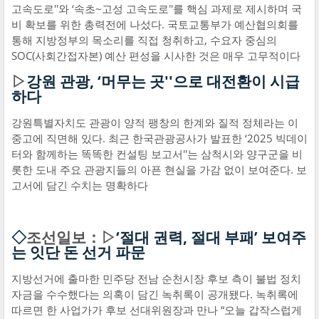
고속도로''와 ‘속초~고성 고속도로''를 핵심 과제로 제시하며 국
비 확보를 위한 총력전에 나섰다. 국토교통부가 예산협의회를
통해 지방정부의 목소리를 직접 청취하고, 수요자 중심의
SOC(사회간접자본) 예산 편성을 시사한 것은 매우 고무적이다
▷
강원 관광, ‘머무는 곳''으로 대전환이 시급
하다
강원특별자치도 관광이 양적 팽창의 한계와 질적 정체라는 이
중고에 직면해 있다. 최근 한국관광공사가 발표한 ‘2025 빅데이
터와 함께하는 똑똑한 컨설팅 보고서''는 삼척시와 양구군을 비
롯한 도내 주요 관광지들의 아픈 현실을 가감 없이 보여준다. 보
고서에 담긴 수치는 명확하다
◇
조선일보：▷
‘절대 권력, 절대 부패’ 보여주
는 잇단 돈 선거 파문
지방선거에 출마한 민주당 전남 순천시장 후보 측이 불법 정치
자금을 수수했다는 의혹이 담긴 녹취록이 공개됐다. 녹취록에
따르면 한 사업가가 후보 선대위원장과 만나 “오늘 갑작스럽게