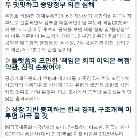
두 밋밋하고 중앙정부 의존 심해
추경호 의원(전 경제부총리)이 6·3 지방선거 국민의힘 대구시장
후보로 선출되면서 김부겸 더불어민주당 후보와 격돌(激突)하
게 됐다. 그런데 두 후보의 공약을 보면 재탕 삼탕 및 '중앙정부
에 너무 의존한다'는 느낌이 강하다. 김부겸 민주당 후보의 대표
공약은 대구경북 행정통합, 취수원, 2차 공공기관 이전, 산업구
조 재편, AI·로봇수도 건설 등이다.
▷
플랫폼의 오만한 '책임은 회피 이익은 독점'
약관, 진작 손봤어야
공정거래위원회가 쿠팡과 네이버를 비롯한 7개 주요 오픈마켓
사업자의 이용약관을 심사해 11개 유형의 불공정 조항을 시정
키로 했다고 27일 밝혔다. 이번 조사에서 드러난 플랫폼들의 민
낯은 충격적이다
▷
성장 기반 붕괴하는 한국 경제, 구조개혁 미
루면 파국 올 것
IMF(국제통화기금) '재정 모니터' 4월호에 따르면, 한국의 연간
GDP(국내총생산) 대비 연금(年金) 지출 비중은 2025년부터