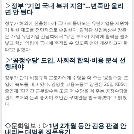
▷
정부 “기업 국내 복귀 지원”…변죽만 울리
면 안 된다
정부가 해외에 진출했다가 국내로 돌아오는 유턴기업을 지원하
기 위한 제도를 전면적으로 손질한다. 김정관 산업통상부 장관
은 27일 유턴기업 간담회에서 “유턴 투자가 지역에 활력을 불어
넣고 핵심 역량이 국내에 축적될 수 있도록 전면 개선하고자 한
다”고 밝혔다
▷
‘공정수당’ 도입, 사회적 합의·비용 분석 선
행돼야
정부가 단기·비정규직 근로자에게 수당을 더 주는 ‘공정수당’ 도
입에 속도를 내고 있다. 김영훈 고용노동부 장관은 26일 KBS에
출연해 “단기간 근무할수록 조금 더 수당을 쳐 주는 공정수당을
관계 부처와 논의 중이며 조만간 구체안을 발표하겠다”고 밝혔
다
◇
문화일보：▷
1년 2개월 동안 김용 판결 안
내리는 대법원 직무유기