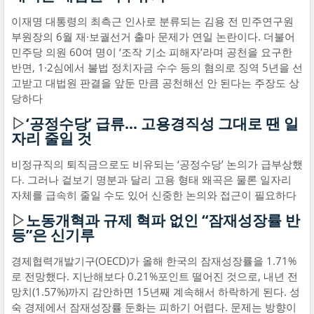
이재명 대통령의 최측근 인사로 분류되는 김용 전 민주연구원
부원장의 6월 재·보궐선거 출마 문제가 연일 논란이다. 더불어
민주당 의원 60여 명이 ‘조작 기소 피해자’라며 공천을 요구한
반면, 1·2심에서 불법 정치자금 수수 등의 혐의로 징역 5년을 선
고받고 대법원 판결을 앞둔 만큼 공천해선 안 된다는 주장도 상
당하다
▷
‘공정수당’ 급류… 고용경직성 그대로 땐 일
자리 줄일 것
비정규직의 퇴직금으로도 비유되는 ‘공정수당’ 논의가 급부상했
다. 그러나 겉보기 명분과 달리 고용 형태 왜곡은 물론 일자리
자체를 급속히 줄일 수도 있어 신중한 논의와 접근이 필요하다
▷
노동개혁과 규제 혁파 없인 “잠재성장률 반
등”은 신기루
경제협력개발기구(OECD)가 올해 한국의 잠재성장률을 1.71%
로 전망했다. 지난해보다 0.21%포인트 떨어진 것으로, 내년 전
망치(1.57%)까지 감안하면 15년째 계속해서 하락하게 된다. 성
숙 경제에서 잠재성장률 둔화는 피하기 어렵다. 문제는 방향이