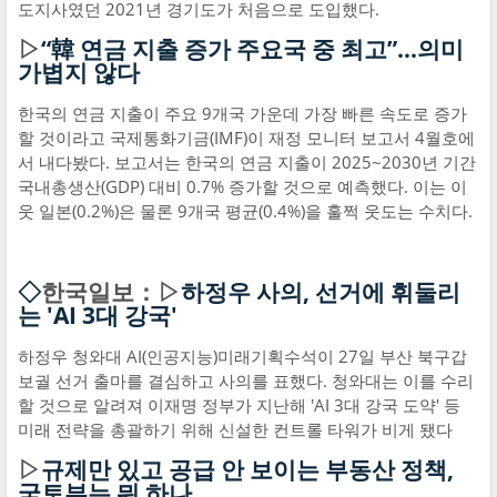
도지사였던 2021년 경기도가 처음으로 도입했다.
▷
“韓 연금 지출 증가 주요국 중 최고”...의미
가볍지 않다
한국의 연금 지출이 주요 9개국 가운데 가장 빠른 속도로 증가
할 것이라고 국제통화기금(IMF)이 재정 모니터 보고서 4월호에
서 내다봤다. 보고서는 한국의 연금 지출이 2025~2030년 기간
국내총생산(GDP) 대비 0.7% 증가할 것으로 예측했다. 이는 이
웃 일본(0.2%)은 물론 9개국 평균(0.4%)을 훌쩍 웃도는 수치다.
◇
한국일보：▷
하정우 사의, 선거에 휘둘리
는 'AI 3대 강국'
하정우 청와대 AI(인공지능)미래기획수석이 27일 부산 북구갑
보궐 선거 출마를 결심하고 사의를 표했다. 청와대는 이를 수리
할 것으로 알려져 이재명 정부가 지난해 'AI 3대 강국 도약' 등
미래 전략을 총괄하기 위해 신설한 컨트롤 타워가 비게 됐다
▷
규제만 있고 공급 안 보이는 부동산 정책,
국토부는 뭐 하나