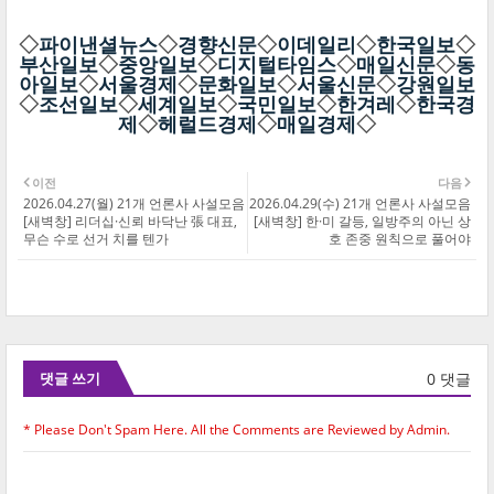
◇
파이낸셜뉴스
◇
경향신문
◇
이데일리
◇
한국일보
◇
부산일보
◇
중앙일보
◇
디지털타임스
◇
매일신문
◇
동
아일보
◇
서울경제
◇
문화일보
◇
서울신문
◇
강원일보
◇
조선일보
◇
세계일보
◇
국민일보
◇
한겨레
◇
한국경
제
◇
헤럴드경제
◇
매일경제
◇
이전
다음
2026.04.27(월) 21개 언론사 사설모음
2026.04.29(수) 21개 언론사 사설모음
[새벽창] 리더십·신뢰 바닥난 張 대표,
[새벽창] 한·미 갈등, 일방주의 아닌 상
무슨 수로 선거 치를 텐가
호 존중 원칙으로 풀어야
0 댓글
댓글 쓰기
* Please Don't Spam Here. All the Comments are Reviewed by Admin.