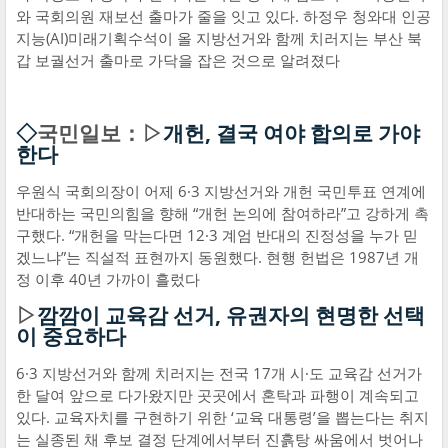
와 국회의원 재보선 출마가 줄을 잇고 있다. 하정우 청와대 인공
지능(AI)미래기획수석이 올 지방선거와 함께 치러지는 부산 북
갑 보궐선거 출마로 가닥을 잡은 것으로 알려졌다
◇
국민일보：▷
개헌, 결국 여야 합의로 가야
한다
우원식 국회의장이 어제 6·3 지방선거와 개헌 국민투표 연계에
반대하는 국민의힘을 향해 “개헌 논의에 참여하라”고 강하게 촉
구했다. “개헌을 막는다면 12·3 계엄 반대의 진정성을 누가 믿
겠느냐”는 직설적 표현까지 동원했다. 현행 헌법은 1987년 개
정 이후 40년 가까이 흘렀다
▷
깜깜이 교육감 선거, 유권자의 현명한 선택
이 중요하다
6·3 지방선거와 함께 치러지는 전국 17개 시·도 교육감 선거가
한 달여 앞으로 다가왔지만 곳곳에서 혼탁과 파행이 계속되고
있다. 교육자치를 구현하기 위한 ‘교육 대통령’을 뽑는다는 취지
는 실종된 채 후보 결정 단계에서부터 진흙탕 싸움에서 벗어나