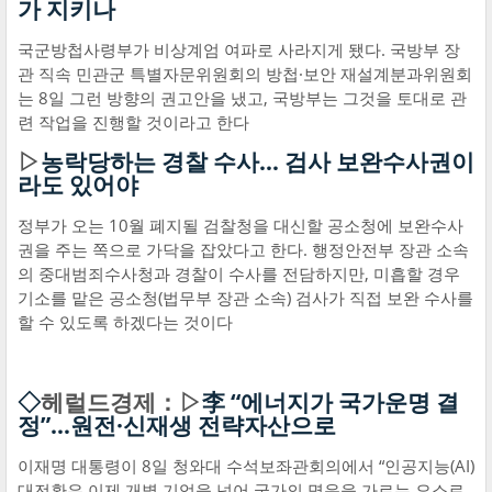
가 지키나
국군방첩사령부가 비상계엄 여파로 사라지게 됐다. 국방부 장
관 직속 민관군 특별자문위원회의 방첩·보안 재설계분과위원회
는 8일 그런 방향의 권고안을 냈고, 국방부는 그것을 토대로 관
련 작업을 진행할 것이라고 한다
▷
농락당하는 경찰 수사… 검사 보완수사권이
라도 있어야
정부가 오는 10월 폐지될 검찰청을 대신할 공소청에 보완수사
권을 주는 쪽으로 가닥을 잡았다고 한다. 행정안전부 장관 소속
의 중대범죄수사청과 경찰이 수사를 전담하지만, 미흡할 경우
기소를 맡은 공소청(법무부 장관 소속) 검사가 직접 보완 수사를
할 수 있도록 하겠다는 것이다
◇
헤럴드경제：▷
李 “에너지가 국가운명 결
정”…원전·신재생 전략자산으로
이재명 대통령이 8일 청와대 수석보좌관회의에서 “인공지능(AI)
대전환은 이제 개별 기업을 넘어 국가의 명운을 가르는 요소로