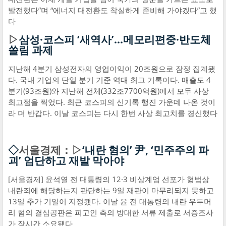
발전했다”며 “에너지 대전환도 착실하게 준비해 가야겠다”고 했
다
▷
삼성·코스피 ‘새역사’…메모리편중·반도체
쏠림 과제
지난해 4분기 삼성전자의 영업이익이 20조원으로 잠정 집계됐
다. 국내 기업의 단일 분기 기준 역대 최고 기록이다. 매출도 4
분기(93조원)와 지난해 전체(332조7700억원)에서 모두 사상
최고점을 찍었다. 최근 코스피의 신기록 행진 가운데 나온 것이
라 더 반갑다. 이날 코스피는 다시 한번 사상 최고치를 경신했다
◇
서울경제：▷
‘내란 혐의’ 尹, ‘민주주의 파
괴’ 엄단하고 재발 막아야
[서울경제] 윤석열 전 대통령의 12·3 비상계엄 선포가 형법상
내란죄에 해당하는지 판단하는 9일 재판이 마무리되지 못하고
13일 추가 기일이 지정됐다. 이날 윤 전 대통령의 내란 우두머
리 혐의 결심공판은 피고인 측의 방대한 서류 제출로 서증조사
가 장시간 소요됐다