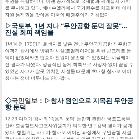
주권을 위협하더니, 이젠 공개적으로 국제법과 세계질서 가치
를 무시하고 있다. 베네수엘라에서 국가원수를 체포한 데 이어
자원 통제권을 앗아온 미국의 패권주의가 거침없다
▷
국토부, 1년 지나 “무안공항 둔덕 잘못”…
진실 회피 책임을
1년여 전 179명의 희생자를 낳은 전남 무안국제공항 제주항공
여객기 참사에서 방위각 시설(로컬라이저)을 위한 콘크리트 둔
덕이 없었더라면 탑승자 전원이 생존할 수 있었다는 시뮬레이
션 결과가 나왔다. 성공적인 동체 착륙으로 사망자 없이 끝날 수
있었던 사고가 잘못 위치한 시설물 때문에 초대형 참사로 이어
졌다는 점이 너무나도 안타깝다.
◇
국민일보：▷
참사 원인으로 지목된 무안공
항 둔덕
12·29 여객기 참사의 ‘죽음의 둔덕’ 논란과 관련해 국토교통부
산하 항공철도사고조사위원회가 의뢰한 연구용역 결과가 공개
됐다. 항철위는 사고가 참사로 이어진 과정에서 무안공항 시설