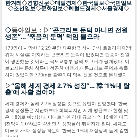
한겨레
◇
경향신문
◇
매일경제
◇
한국일보
◇
국민일보
◇
조선일보
◇
문화일보
◇
헤럴드경제
◇
서울경제
◇
◇
동아일보：▷
“콘크리트 둔덕 아니면 전원
생존”… ‘죽음의 둔덕’ 책임 물으라
179명이 사망한 12·29 무안 제주항공 참사 당시 로컬라이저(방
위각 시설)를 지지하는 콘크리트 둔덕이 없었다면 탑승자 전원
이 생존했을 것이라는 국토교통부 용역 보고서가 공개됐다. 이
보고서는 동체 착륙에 성공한 여객기가 콘크리트 둔덕과 충돌
하지 않았다면 770m를 활주하다 멈춰 섰을 것으로 분석했다
▷
“올해 세계 경제 2.7% 성장”… 韓 ‘1%대 탈
출’에 사활 걸어야
세계 경제가 올해 2.7% 성장할 것으로 유엔이 전망했다. 한국
경제 성장률은 지난해보다 회복되지만 세계 평균보다 한참 낮
은 1.8%로 예상했다. 이대로라면 경제 규모가 약 16배인 미국
(전망치 2.0%)보다 4년 연속 성장률이 뒤처지게 된다. 세계도,
미국도 2%대 성장을 하는데 한국은 1%대 저성장의 늪에 갇힌