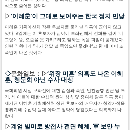
석으로 줄어든 상태다
▷
‘이혜훈’이 그대로 보여주는 한국 정치 민낯
이혜훈 기획예산처 장관 후보자를 둘러싼 의혹이 끊이지 않고
있다. 9일에는 이 후보자가 심야에 보좌진에게 전화를 걸어 “너
그렇게 똥, 오줌을 못 가려?”라고 말하는 녹음 파일이 공개됐다.
인턴 직원에게 “내가 정말 널 죽였으면 좋겠다”고 한 데 이어 또
폭언이 나온 것이다
◇
문화일보：▷
‘위장 미혼’ 의혹도 나온 이혜
훈, 청문회 아닌 수사 대상
국회의원 시절 보좌진에 대한 갑질과 폭언, 인천공항 인근 땅 투
기, 세 아들에 대한 수십억 원대 상속 및 증여세 탈루 의혹 등이
제기된 이혜훈 기획예산처 장관 후보자의 배우자가 청약가점을
뻥튀기해 수십억 원대 아파트 청약에 당첨됐다는 의혹까지 나
왔다
▷
계엄 빌미로 방첩사 전면 해체, 軍 보안 누