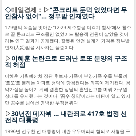
◇
매일경제：▷
"콘크리트 둔덕 없었다면 무
안참사 없어"… 정부발 인재였다
179명의 목숨을 앗아간 '12·29 제주항공 여객기 참사'에서 활주
로 끝 콘크리트 구조물만 없었어도 탑승객 전원이 살았을 것이
라는 연구 결과가 공개됐다. 잘못된 안전 설계가 가져온 정부발
인재(人災)임을 시사하는 물증이다
▷
이혜훈 논란으로 드러난 로또 분양의 구조
적 허점
이혜훈 기획예산처 장관 후보자 가족이 부양가족 수를 부풀려
'로또'로 불리는 아파트 청약에 당첨됐다는 의혹이 제기됐다. 청
약가점을 높이기 위해 결혼한 장남의 혼인신고를 미뤄 가구원
상태를 유지했다는 것이다. '꼼수 청약'이라는 비판이 일고 있지
만 꼼수를 넘어선 명백한 부정행위다
▷
30년전 데자뷔 … 내란죄로 417호 법정 선
전직 대통령
1996년 전두환 전 대통령이 내란 우두머리죄 혐의로 사형을 구