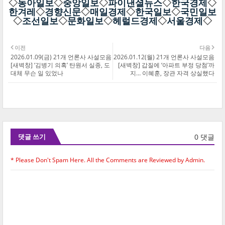
◇
동아일보
◇
중앙일보
◇
파이낸셜뉴스
◇
한국경제
◇
한겨레
◇
경향신문
◇
매일경제
◇
한국일보
◇
국민일보
◇
조선일보
◇
문화일보
◇
헤럴드경제
◇
서울경제
◇
이전
다음
2026.01.09(금) 21개 언론사 사설모음
2026.01.12(월) 21개 언론사 사설모음
[새벽창] ‘김병기 의혹’ 탄원서 실종, 도
[새벽창] 갑질에 ‘아파트 부정 당첨’까
대체 무슨 일 있었나
지… 이혜훈, 장관 자격 상실했다
0 댓글
댓글 쓰기
* Please Don't Spam Here. All the Comments are Reviewed by Admin.