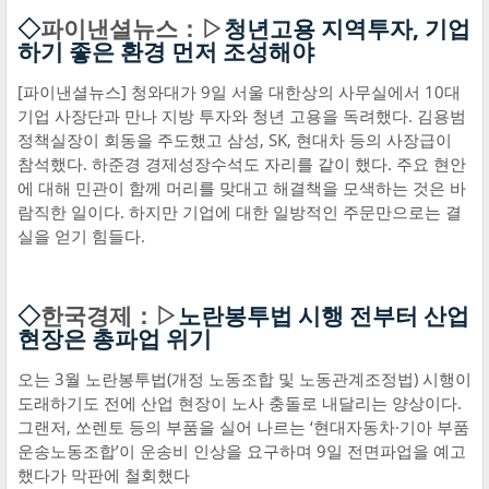
◇
파이낸셜뉴스：▷
청년고용 지역투자, 기업
하기 좋은 환경 먼저 조성해야
[파이낸셜뉴스] 청와대가 9일 서울 대한상의 사무실에서 10대
기업 사장단과 만나 지방 투자와 청년 고용을 독려했다. 김용범
정책실장이 회동을 주도했고 삼성, SK, 현대차 등의 사장급이
참석했다. 하준경 경제성장수석도 자리를 같이 했다. 주요 현안
에 대해 민관이 함께 머리를 맞대고 해결책을 모색하는 것은 바
람직한 일이다. 하지만 기업에 대한 일방적인 주문만으로는 결
실을 얻기 힘들다.
◇
한국경제：▷
노란봉투법 시행 전부터 산업
현장은 총파업 위기
오는 3월 노란봉투법(개정 노동조합 및 노동관계조정법) 시행이
도래하기도 전에 산업 현장이 노사 충돌로 내달리는 양상이다.
그랜저, 쏘렌토 등의 부품을 실어 나르는 ‘현대자동차·기아 부품
운송노동조합’이 운송비 인상을 요구하며 9일 전면파업을 예고
했다가 막판에 철회했다