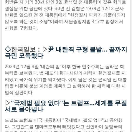
형받은 지 거의 30년 만인 9일 윤석열 전 대통령이 같은 혐의로
결심을 위한 공판에 섰다. 30년 전 검찰은 1979년 12·12 군사
반란을 일으킨 전 전 대통령에게 "헌정질서 파괴가 되풀이되지
않도록 하는 것이 소명"이라며 서울중앙지법 417호 법정에서
사형을 구형했다.
◇
한국일보：▷
尹 내란죄 구형 불발… 끝까지
국민 모독했다
2024년 12월 3일 ‘내란의 밤’ 이후 한국 민주주의는 놀라운 회
복력을 보여줬다. 법·제도의 힘과 시민의 저력이 헌정질서를 지
켜냈고 국가적 위기를 막아냈다. 이제 남은 것은 윤석열 전 대통
령을 비롯해 불법 계엄을 계획하고 실행하려 한 세력에 대한 사
법적 심판이다
▷
"국제법 필요 없다"는 트럼프...세계를 무질
서로 몰아넣나
도널드 트럼프 미국 대통령이 "국제법이 필요 없다"고 공언했
다. 그린란드를 덴마크로부터 빼앗겠다고 선언하며 동맹국의