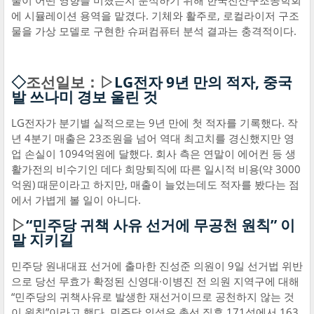
물이 어떤 영향을 미쳤는지 분석하기 위해 한국전산구조공학회
에 시뮬레이션 용역을 맡겼다. 기체와 활주로, 로컬라이저 구조
물을 가상 모델로 구현한 슈퍼컴퓨터 분석 결과는 충격적이다.
◇
조선일보：▷
LG전자 9년 만의 적자, 중국
발 쓰나미 경보 울린 것
LG전자가 분기별 실적으로는 9년 만에 첫 적자를 기록했다. 작
년 4분기 매출은 23조원을 넘어 역대 최고치를 경신했지만 영
업 손실이 1094억원에 달했다. 회사 측은 연말이 에어컨 등 생
활가전의 비수기인 데다 희망퇴직에 따른 일시적 비용(약 3000
억원) 때문이라고 하지만, 매출이 늘었는데도 적자를 봤다는 점
에서 가볍게 볼 일이 아니다.
▷
“민주당 귀책 사유 선거에 무공천 원칙” 이
말 지키길
민주당 원내대표 선거에 출마한 진성준 의원이 9일 선거법 위반
으로 당선 무효가 확정된 신영대·이병진 전 의원 지역구에 대해
“민주당의 귀책사유로 발생한 재선거이므로 공천하지 않는 것
이 원칙”이라고 했다. 민주당 의석은 총선 직후 171석에서 163