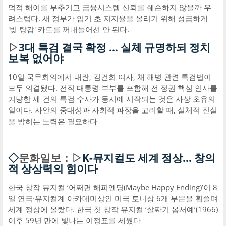
덕적 해이를 부추기고 금융시스템 신뢰를 훼손하지 않을까 우
려스럽다. 새 정부가 임기 초 지지율을 올리기 위해 성급하게
'빚 탕감' 카드를 꺼내들어선 안 된다.
▷
3대 특검 결국 확정 … 실체 규명하되 정치
보복 없어야
10일 국무회의에서 내란, 김건희 여사, 채 해병 관련 특검법이
모두 의결됐다. 전직 대통령 부부를 포함해 전 정권 핵심 인사를
겨냥한 세 건의 특검 수사가 동시에 시작되는 것은 사상 초유의
일이다. 사안의 중대성과 사회적 파장을 고려할 때, 실체적 진실
을 밝히는 노력은 필요하다
◇
문화일보：▷
K-뮤지컬도 세계 정상… 창의
적 상상력의 힘이다
한국 창작 뮤지컬 ‘어쩌면 해피엔딩(Maybe Happy Ending)’이 8
일 연극·뮤지컬계 아카데미상인 미국 토니상 6개 부문을 휩쓸며
세계 정상에 올랐다. 한국 첫 창작 뮤지컬 ‘살짜기 옵서예’(1966)
이후 59년 만에 빛나는 이정표를 세웠다