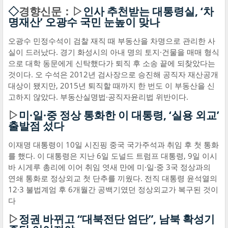
◇
경향신문：▷
인사 추천받는 대통령실, ‘차
명재산’ 오광수 국민 눈높이 맞나
오광수 민정수석이 검찰 재직 때 부동산을 차명으로 관리한 사
실이 드러났다. 경기 화성시의 아내 명의 토지·건물을 매매 형식
으로 대학 동문에게 신탁했다가 퇴직 후 소송 끝에 되찾았다는
것이다. 오 수석은 2012년 검사장으로 승진해 공직자 재산공개
대상이 됐지만, 2015년 퇴직할 때까지 한 번도 이 부동산을 신
고하지 않았다. 부동산실명법·공직자윤리법 위반이다.
▷
미·일·중 정상 통화한 이 대통령, ‘실용 외교’
출발점 섰다
이재명 대통령이 10일 시진핑 중국 국가주석과 취임 후 첫 통화
를 했다. 이 대통령은 지난 6일 도널드 트럼프 대통령, 9일 이시
바 시게루 총리에 이어 취임 엿새 만에 미·일·중 3국 정상과의
연쇄 통화로 정상외교 첫 단추를 끼웠다. 전직 대통령 윤석열의
12·3 불법계엄 후 6개월간 공백기였던 정상외교가 복구된 것이
다
▷
정권 바뀌고 “대북전단 엄단”, 남북 확성기