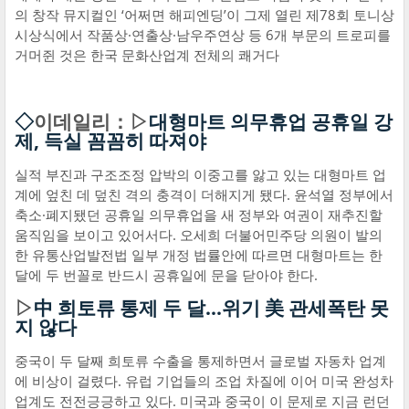
의 창작 뮤지컬인 ‘어쩌면 해피엔딩’이 그제 열린 제78회 토니상
시상식에서 작품상·연출상·남우주연상 등 6개 부문의 트로피를
거머쥔 것은 한국 문화산업계 전체의 쾌거다
◇
이데일리：▷
대형마트 의무휴업 공휴일 강
제, 득실 꼼꼼히 따져야
실적 부진과 구조조정 압박의 이중고를 앓고 있는 대형마트 업
계에 엎친 데 덮친 격의 충격이 더해지게 됐다. 윤석열 정부에서
축소·폐지됐던 공휴일 의무휴업을 새 정부와 여권이 재추진할
움직임을 보이고 있어서다. 오세희 더불어민주당 의원이 발의
한 유통산업발전법 일부 개정 법률안에 따르면 대형마트는 한
달에 두 번꼴로 반드시 공휴일에 문을 닫아야 한다.
▷
中 희토류 통제 두 달...위기 美 관세폭탄 못
지 않다
중국이 두 달째 희토류 수출을 통제하면서 글로벌 자동차 업계
에 비상이 걸렸다. 유럽 기업들의 조업 차질에 이어 미국 완성차
업계도 전전긍긍하고 있다. 미국과 중국이 이 문제로 지금 런던