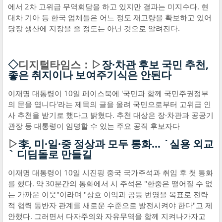
에서 2차 고위급 무역회담을 하고 있지만 결과는 미지수다. 현
대차 기아 등 한국 업체들은 어느 정도 재고량을 확보하고 있어
당장 생산에 지장을 줄 정도는 아닌 것으로 알려진다.
◇
디지털타임스：▷
장·차관 후보 국민 추천,
좋은 취지이나 보여주기식은 안된다
이재명 대통령이 10일 페이스북에 '국민과 함께 국민주권정부
의 문을 엽니다'라는 제목의 글을 올려 국민으로부터 고위급 인
사 추천을 받기로 했다고 밝혔다. 추천 대상은 장·차관과 공공기
관장 등 대통령이 임명할 수 있는 주요 공직 후보자다
▷
李, 미·일·중 정상과 모두 통화… `실용 외교
` 디딤돌로 만들길
이재명 대통령이 10일 시진핑 중국 국가주석과 취임 후 첫 통화
를 했다. 약 30분간의 통화에서 시 주석은 "한중은 떨어질 수 없
는 가까운 이웃"이라며 "상호 이익과 공동 번영을 목표로 전략
적 협력 동반자 관계를 새로운 수준으로 발전시켜야 한다"고 제
안했다. 그러면서 다자주의와 자유무역을 함께 지켜나가자고