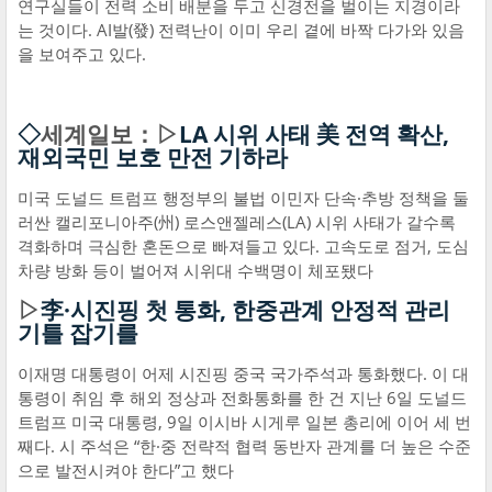
연구실들이 전력 소비 배분을 두고 신경전을 벌이는 지경이라
는 것이다. AI발(發) 전력난이 이미 우리 곁에 바짝 다가와 있음
을 보여주고 있다.
◇
세계일보：▷
LA 시위 사태 美 전역 확산,
재외국민 보호 만전 기하라
미국 도널드 트럼프 행정부의 불법 이민자 단속·추방 정책을 둘
러싼 캘리포니아주(州) 로스앤젤레스(LA) 시위 사태가 갈수록
격화하며 극심한 혼돈으로 빠져들고 있다. 고속도로 점거, 도심
차량 방화 등이 벌어져 시위대 수백명이 체포됐다
▷
李·시진핑 첫 통화, 한중관계 안정적 관리
기틀 잡기를
이재명 대통령이 어제 시진핑 중국 국가주석과 통화했다. 이 대
통령이 취임 후 해외 정상과 전화통화를 한 건 지난 6일 도널드
트럼프 미국 대통령, 9일 이시바 시게루 일본 총리에 이어 세 번
째다. 시 주석은 “한·중 전략적 협력 동반자 관계를 더 높은 수준
으로 발전시켜야 한다”고 했다