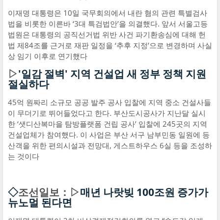
이재명 대통령은 10일 국무회의에서 내란 혐의 관련 특별검사
법을 비롯한 이른바 ‘3대 특검법안’을 의결했다. 앞서 서울고등
법원은 대통령의 공직선거법 위반 사건 파기환송심에 대해 헌
법 제84조를 근거로 재판 일정을 ‘추후 지정’으로 변경하며 사실
상 임기 이후로 연기했다
▷
'일감 절벽' 지역 건설업 새 정부 정책 지원
절실하다
45억 원짜리 소규모 공공 발주 공사 입찰에 지역 중소 건설사들
이 무더기로 뛰어들었다고 한다. 부산도시공사가 지난달 실시
한 ‘샛디산복마을 탐방플랫폼 건립 공사’ 입찰에 245곳의 지역
건설업체가 참여했다. 이 사업은 부산 서구 남부민동 일원에 등
산객을 위한 편의시설과 전망대, 게스트하우스 6실 등을 조성하
는 것이다
◇
조선일보：▷
매년 나랏빚 100조원 증가가
뉴노멀 된다면