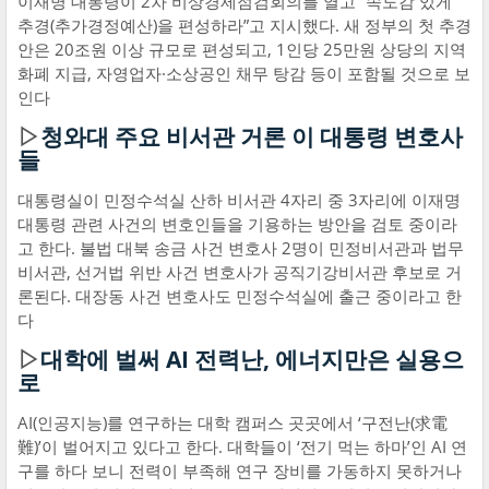
이재명 대통령이 2차 비상경제점검회의를 열고 “속도감 있게
추경(추가경정예산)을 편성하라”고 지시했다. 새 정부의 첫 추경
안은 20조원 이상 규모로 편성되고, 1인당 25만원 상당의 지역
화폐 지급, 자영업자·소상공인 채무 탕감 등이 포함될 것으로 보
인다
▷
청와대 주요 비서관 거론 이 대통령 변호사
들
대통령실이 민정수석실 산하 비서관 4자리 중 3자리에 이재명
대통령 관련 사건의 변호인들을 기용하는 방안을 검토 중이라
고 한다. 불법 대북 송금 사건 변호사 2명이 민정비서관과 법무
비서관, 선거법 위반 사건 변호사가 공직기강비서관 후보로 거
론된다. 대장동 사건 변호사도 민정수석실에 출근 중이라고 한
다
▷
대학에 벌써 AI 전력난, 에너지만은 실용으
로
AI(인공지능)를 연구하는 대학 캠퍼스 곳곳에서 ‘구전난(求電
難)’이 벌어지고 있다고 한다. 대학들이 ‘전기 먹는 하마’인 AI 연
구를 하다 보니 전력이 부족해 연구 장비를 가동하지 못하거나