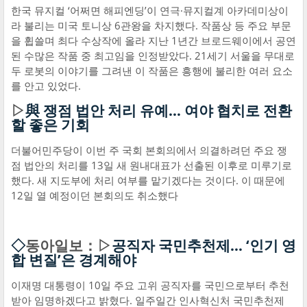
한국 뮤지컬 ‘어쩌면 해피엔딩’이 연극·뮤지컬계 아카데미상이
라 불리는 미국 토니상 6관왕을 차지했다. 작품상 등 주요 부문
을 휩쓸며 최다 수상작에 올라 지난 1년간 브로드웨이에서 공연
된 수많은 작품 중 최고임을 인정받았다. 21세기 서울을 무대로
두 로봇의 이야기를 그려낸 이 작품은 흥행에 불리한 여러 요소
를 안고 있었다.
▷
與 쟁점 법안 처리 유예… 여야 협치로 전환
할 좋은 기회
더불어민주당이 이번 주 국회 본회의에서 의결하려던 주요 쟁
점 법안의 처리를 13일 새 원내대표가 선출된 이후로 미루기로
했다. 새 지도부에 처리 여부를 맡기겠다는 것이다. 이 때문에
12일 열 예정이던 본회의도 취소했다
◇
동아일보：▷
공직자 국민추천제… ‘인기 영
합 변질’은 경계해야
이재명 대통령이 10일 주요 고위 공직자를 국민으로부터 추천
받아 임명하겠다고 밝혔다. 일주일간 인사혁신처 국민추천제