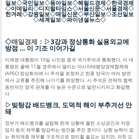
일보
◇
국민일보
◇
동아일보
◇
헤럴드경제
◇
한국경제
◇
이데일리
◇
디지털타임스
◇
서울신문
◇
서울경제
◇
한겨레
◇
강원일보
◇
매일신문
◇
부산일보
◇
조선일보
◇
세계일보
◇
파이낸셜뉴스
◇
◇
매일경제：▷
3강과 정상통화 실용외교에
방점 … 이 기조 이어가길
이재명 대통령이 10일 시진핑 중국 국가주석과 통화했다. 이 대
통령은 올해 11월 경주에서 열리는 아시아태평양경제협력체
(APEC) 정상회의에 시 주석을 초청하고 한중 양국이 여러 방면
에서 교류를 추진해 나가기를 희망했다. 시 주석은 전략적 협력
동반자인 양국 관계를 더 높은 수준으로 발전시키자고 화답했
다
▷
빚탕감 배드뱅크, 도덕적 해이 부추겨선 안
돼
정부가 배드뱅크를 설립해 한계 상황에 몰린 소상공인과 자영
업자 등의 채무를 탕감하는 방안을 추진 중이다. 상환 능력이 없
는 취약계층 채무를 구조적으로 정리할 필요는 있지만, 자칫 도