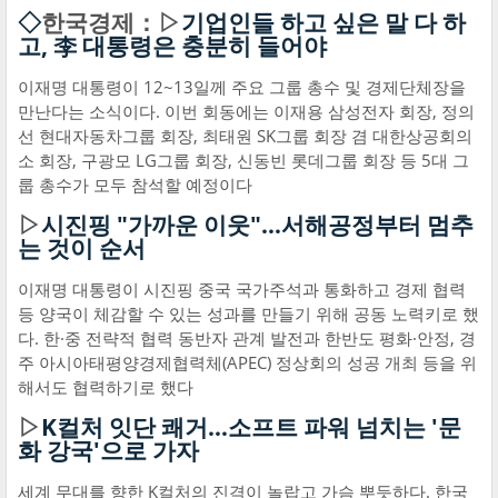
◇
한국경제：▷
기업인들 하고 싶은 말 다 하
고, 李 대통령은 충분히 들어야
이재명 대통령이 12~13일께 주요 그룹 총수 및 경제단체장을
만난다는 소식이다. 이번 회동에는 이재용 삼성전자 회장, 정의
선 현대자동차그룹 회장, 최태원 SK그룹 회장 겸 대한상공회의
소 회장, 구광모 LG그룹 회장, 신동빈 롯데그룹 회장 등 5대 그
룹 총수가 모두 참석할 예정이다
▷
시진핑 "가까운 이웃"…서해공정부터 멈추
는 것이 순서
이재명 대통령이 시진핑 중국 국가주석과 통화하고 경제 협력
등 양국이 체감할 수 있는 성과를 만들기 위해 공동 노력키로 했
다. 한·중 전략적 협력 동반자 관계 발전과 한반도 평화·안정, 경
주 아시아태평양경제협력체(APEC) 정상회의 성공 개최 등을 위
해서도 협력하기로 했다
▷
K컬처 잇단 쾌거…소프트 파워 넘치는 '문
화 강국'으로 가자
세계 무대를 향한 K컬처의 진격이 놀랍고 가슴 뿌듯하다. 한국