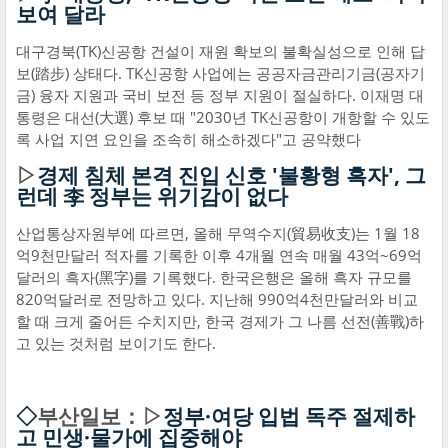
보여 달라
대구경북(TK)신공항 건설이 재원 확보의 불확실성으로 인해 답
보(踏步) 상태다. TK신공항 사업에는 공공자금관리기금(공자기
금) 융자 지원과 국비 보전 등 정부 지원이 절실하다. 이재명 대
통령은 대선(大選) 후보 때 "2030년 TK신공항이 개항할 수 있도
록 사업 지연 요인을 조속히 해소하겠다"고 공약했다
▷
경제 침체 본격 진입 신호 '불황형 흑자', 그
런데 李 정부는 위기감이 없다
산업통상자원부에 따르면, 올해 무역수지(貿易收支)는 1월 18
억9천만달러 적자를 기록한 이후 4개월 연속 매월 43억~69억
달러의 흑자(黑字)를 기록했다. 한국은행은 올해 흑자 규모를
820억달러로 전망하고 있다. 지난해 990억4천만달러와 비교
할 때 크게 줄어든 수치지만, 한국 경제가 그 나름 선전(善戰)하
고 있는 것처럼 보이기도 한다.
◇
부산일보：▷
정부·여당 입법 독주 절제하
고 민생·물가에 집중해야