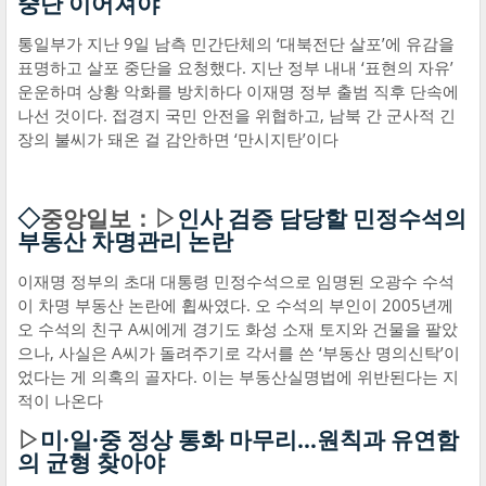
중단 이어져야
통일부가 지난 9일 남측 민간단체의 ‘대북전단 살포’에 유감을
표명하고 살포 중단을 요청했다. 지난 정부 내내 ‘표현의 자유’
운운하며 상황 악화를 방치하다 이재명 정부 출범 직후 단속에
나선 것이다. 접경지 국민 안전을 위협하고, 남북 간 군사적 긴
장의 불씨가 돼온 걸 감안하면 ‘만시지탄’이다
◇
중앙일보：▷
인사 검증 담당할 민정수석의
부동산 차명관리 논란
이재명 정부의 초대 대통령 민정수석으로 임명된 오광수 수석
이 차명 부동산 논란에 휩싸였다. 오 수석의 부인이 2005년께
오 수석의 친구 A씨에게 경기도 화성 소재 토지와 건물을 팔았
으나, 사실은 A씨가 돌려주기로 각서를 쓴 ‘부동산 명의신탁’이
었다는 게 의혹의 골자다. 이는 부동산실명법에 위반된다는 지
적이 나온다
▷
미·일·중 정상 통화 마무리…원칙과 유연함
의 균형 찾아야