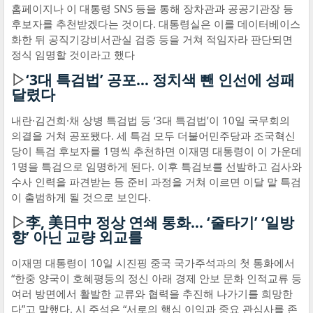
홈페이지나 이 대통령 SNS 등을 통해 장차관과 공공기관장 등
후보자를 추천받겠다는 것이다. 대통령실은 이를 데이터베이스
화한 뒤 공직기강비서관실 검증 등을 거쳐 적임자라 판단되면
정식 임명할 것이라고 했다
▷
‘3대 특검법’ 공포… 정치색 뺀 인선에 성패
달렸다
내란·김건희·채 상병 특검법 등 ‘3대 특검법’이 10일 국무회의
의결을 거쳐 공포됐다. 세 특검 모두 더불어민주당과 조국혁신
당이 특검 후보자를 1명씩 추천하면 이재명 대통령이 이 가운데
1명을 특검으로 임명하게 된다. 이후 특검보를 선발하고 검사와
수사 인력을 파견받는 등 준비 과정을 거쳐 이르면 이달 말 특검
이 출범하게 될 것으로 보인다.
▷
李, 美日中 정상 연쇄 통화… ‘줄타기’ ‘일방
향’ 아닌 교량 외교를
이재명 대통령이 10일 시진핑 중국 국가주석과의 첫 통화에서
“한중 양국이 호혜평등의 정신 아래 경제 안보 문화 인적교류 등
여러 방면에서 활발한 교류와 협력을 추진해 나가기를 희망한
다”고 말했다. 시 주석은 “서로의 핵심 이익과 중요 관심사를 존