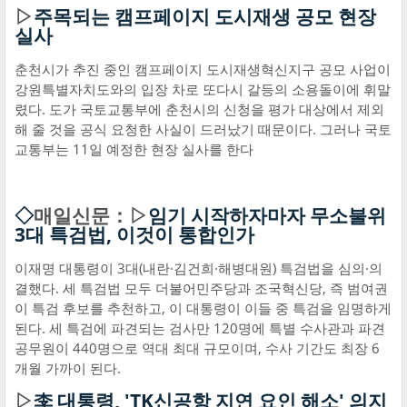
▷
주목되는 캠프페이지 도시재생 공모 현장
실사
춘천시가 추진 중인 캠프페이지 도시재생혁신지구 공모 사업이
강원특별자치도와의 입장 차로 또다시 갈등의 소용돌이에 휘말
렸다. 도가 국토교통부에 춘천시의 신청을 평가 대상에서 제외
해 줄 것을 공식 요청한 사실이 드러났기 때문이다. 그러나 국토
교통부는 11일 예정한 현장 실사를 한다
◇
매일신문：▷
임기 시작하자마자 무소불위
3대 특검법, 이것이 통합인가
이재명 대통령이 3대(내란·김건희·해병대원) 특검법을 심의·의
결했다. 세 특검법 모두 더불어민주당과 조국혁신당, 즉 범여권
이 특검 후보를 추천하고, 이 대통령이 이들 중 특검을 임명하게
된다. 세 특검에 파견되는 검사만 120명에 특별 수사관과 파견
공무원이 440명으로 역대 최대 규모이며, 수사 기간도 최장 6
개월 가까이 된다.
▷
李 대통령, 'TK신공항 지연 요인 해소' 의지