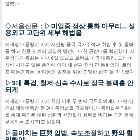
말했다
◇
서울신문：▷
미일중 정상 통화 마무리… 실
용외교 고단위 세부 해법을
이재명 대통령이 어제 시진핑 중국 국가주석과 취임 후 첫 통화
를 하고 한중 관계의 실질적 발전에 대한 공감대를 확인했다. 시
주석과의 통화는 지난 6일 도널드 트럼프 미국 대통령, 그제 이
시바 시게루 일본 총리에 이어 세 번째 정상 간 통화였다. 트럼
프 대통령과는 “한미동맹 발전을 위한 긴밀한 협력”을 약속했다
▷
3대 특검, 철저·신속 수사로 정국 블랙홀 안
되게
이재명 대통령이 어제 취임 이후 두 번째 국무회의에서 내란·김
건희·채해병특검 등 3대 특검법을 공포했다. 대통령실은 “대선
을 통해 확인된 내란 심판과 헌정질서 회복을 바라는 국민 뜻에
부응하는 조치”라고 밝혔다
▷
몰아치는 巨與 입법, 속도조절하고 野와 협
의해야