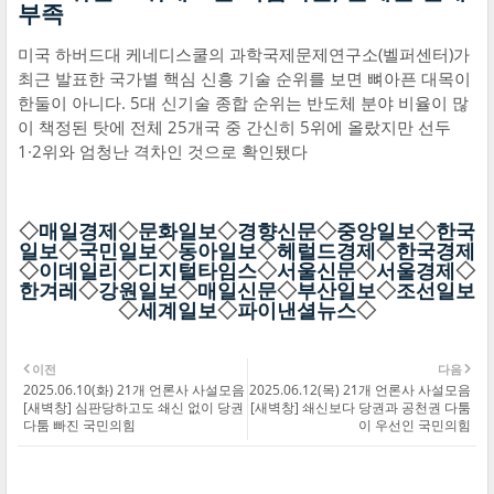
부족
미국 하버드대 케네디스쿨의 과학국제문제연구소(벨퍼센터)가
최근 발표한 국가별 핵심 신흥 기술 순위를 보면 뼈아픈 대목이
한둘이 아니다. 5대 신기술 종합 순위는 반도체 분야 비율이 많
이 책정된 탓에 전체 25개국 중 간신히 5위에 올랐지만 선두
1·2위와 엄청난 격차인 것으로 확인됐다
◇
매일경제
◇
문화일보
◇
경향신문
◇
중앙일보
◇
한국
일보
◇
국민일보
◇
동아일보
◇
헤럴드경제
◇
한국경제
◇
이데일리
◇
디지털타임스
◇
서울신문
◇
서울경제
◇
한겨레
◇
강원일보
◇
매일신문
◇
부산일보
◇
조선일보
◇
세계일보
◇
파이낸셜뉴스
◇
이전
다음
2025.06.10(화) 21개 언론사 사설모음
2025.06.12(목) 21개 언론사 사설모음
[새벽창] 심판당하고도 쇄신 없이 당권
[새벽창] 쇄신보다 당권과 공천권 다툼
다툼 빠진 국민의힘
이 우선인 국민의힘