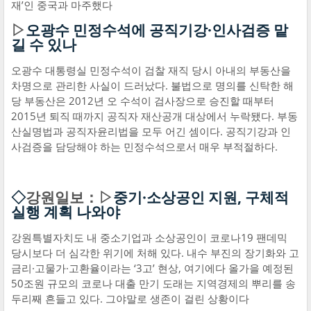
재’인 중국과 마주했다
▷
오광수 민정수석에 공직기강·인사검증 맡
길 수 있나
오광수 대통령실 민정수석이 검찰 재직 당시 아내의 부동산을
차명으로 관리한 사실이 드러났다. 불법으로 명의를 신탁한 해
당 부동산은 2012년 오 수석이 검사장으로 승진할 때부터
2015년 퇴직 때까지 공직자 재산공개 대상에서 누락됐다. 부동
산실명법과 공직자윤리법을 모두 어긴 셈이다. 공직기강과 인
사검증을 담당해야 하는 민정수석으로서 매우 부적절하다.
◇
강원일보：▷
중기·소상공인 지원, 구체적
실행 계획 나와야
강원특별자치도 내 중소기업과 소상공인이 코로나19 팬데믹
당시보다 더 심각한 위기에 처해 있다. 내수 부진의 장기화와 고
금리·고물가·고환율이라는 ‘3고’ 현상, 여기에다 올가을 예정된
50조원 규모의 코로나 대출 만기 도래는 지역경제의 뿌리를 송
두리째 흔들고 있다. 그야말로 생존이 걸린 상황이다